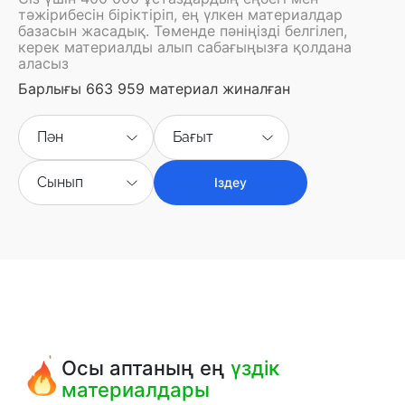
тәжірибесін біріктіріп, ең үлкен материалдар
базасын жасадық. Төменде пәніңізді белгілеп,
керек материалды алып сабағыңызға қолдана
аласыз
Барлығы 663 959 материал жиналған
Пән
Бағыт
Сынып
Іздеу
Осы аптаның ең
үздік
материалдары