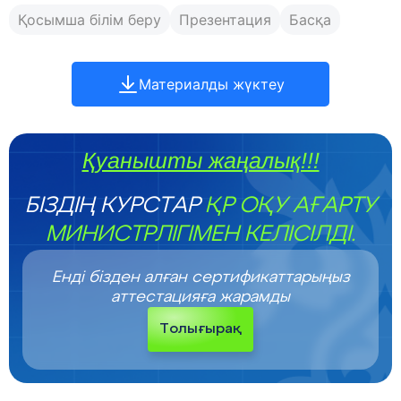
Қосымша білім беру
Презентация
Басқа
Материалды жүктеу
Қуанышты жаңалық!!!
БІЗДІҢ КУРСТАР
ҚР ОҚУ АҒАРТУ
МИНИСТРЛІГІМЕН КЕЛІСІЛДІ.
Енді бізден алған сертификаттарыңыз
аттестацияға жарамды
Толығырақ