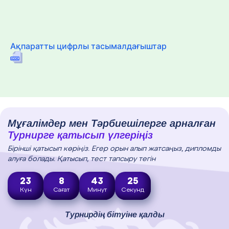
Ақпаратты цифрлы тасымалдағыштар
Мұғалімдер мен Тәрбиешілерге арналған
Турнирге қатысып үлгеріңіз
Бірінші қатысып көріңіз. Егер орын алып жатсаңыз, дипломды
алуға болады. Қатысып, тест тапсыру тегін
23
8
43
24
Күн
Сағат
Минут
Секунд
Турнирдің бітуіне қалды