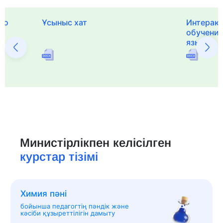
го
Ұсыныс хат
Интерак
обучения
языка и 
Министірлікпен келісілген
курстар тізімі
Химия пәні
бойынша педагогтің пәндік және
кәсіби құзыреттілігін дамыту