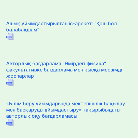
Ашық ұйымдастырылған іс-әрекет: "Қош бол
балабақшам"
Авторлық бағдарлама "Өмірдегі физика"
факультативке бағдарлама мен қысқа мерзімді
жоспарлар
«Білім беру ұйымдарында мектепішілік бақылау
мен басқаруды ұйымдастыру» тақырыбыдағы
авторлық оқу бағдарламасы