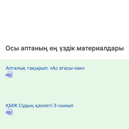
Осы аптаның ең үздік материалдары
Апталық тақырып: «Ас атасы-нан»
ҚМЖ Судың қасиеті 3-сынып