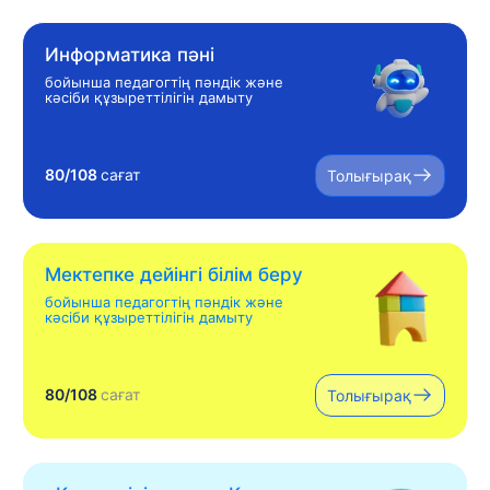
Информатика пәні
бойынша педагогтің пәндік және
кәсіби құзыреттілігін дамыту
80/108
сағат
Толығырақ
Мектепке дейінгі білім беру
бойынша педагогтің пәндік және
кәсіби құзыреттілігін дамыту
80/108
сағат
Толығырақ