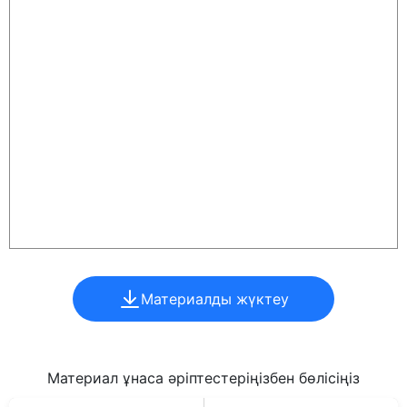
Материалды жүктеу
Материал ұнаса әріптестеріңізбен бөлісіңіз