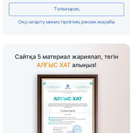
Толығырақ
Оқу-ағарту министірлігінің ресми жауабы
Сайтқа 5 материал жариялап, тегін
АЛҒЫС ХАТ
алыңыз!