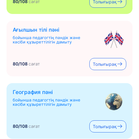
80/108
сағат
Толығырақ
Ағылшын тілі пәні
бойынша педагогтің пәндік және
кәсіби құзыреттілігін дамыту
80/108
сағат
Толығырақ
География пәні
бойынша педагогтің пәндік және
кәсіби құзыреттілігін дамыту
80/108
сағат
Толығырақ