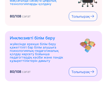
мақсатында сабақта цифрлық
технологияларды қолдану
80/108
сағат
Толығырақ
Инклюзивті білім беру
жүйесінде ерекше білім беру
қажеттілігі бар білім алушыға
психологиялық-педагогикалық
қолдау көрсету бойынша
педагогтердің кәсіби және пәндік
құзыреттіліктерін дамыту
80/108
сағат
Толығырақ