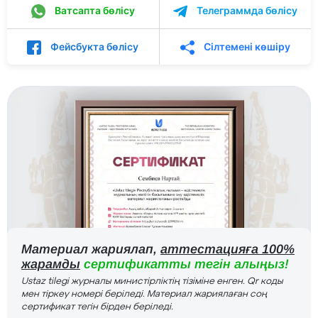
Ватсапта бөлісу
Телеграммда бөлісу
Фейсбукта бөлісу
Сілтемені көшіру
Материал жариялап,
аттестацияға 100%
жарамды
сертификатты тегін алыңыз!
Ustaz tilegi журналы министірліктің тізіміне енген. Qr коды
мен тіркеу номері беріледі. Материал жариялаған соң
сертификат тегін бірден беріледі.