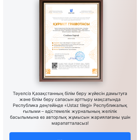
Тәуелсіз Қазақстанның білім беру жүйесін дамытуға
және білім беру сапасын арттыру мақсатында
Республика деңгейінде «Ustaz tilegi» Республикалық
ғылыми – әдістемелік журналының желілік
басылымына өз авторлық жұмысын жариялағаны үшін
марапатталасыз!