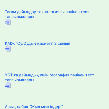
Тағам дайындау технологиясы пәнінен тест
тапсырмалары
ҚМЖ "Су.Судың қасиеті" 2 сынып
ҰБТ-ға дайындық үшін география пәнінен тест
тапсырмалары
Ашық сабақ "Жыл мезгілдері"