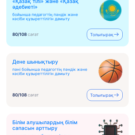
«Қазақ тілі» жəне «Қазақ
əдебиеті»
бойынша педагогтің пәндік және
кәсіби құзыреттілігін дамыту
80/108
сағат
Толығырақ
Дене шынықтыру
пәні бойынша педагогтің пәндік және
кәсіби құзыреттілігін дамыту
80/108
сағат
Толығырақ
Білім алушылардың білім
сапасын арттыру