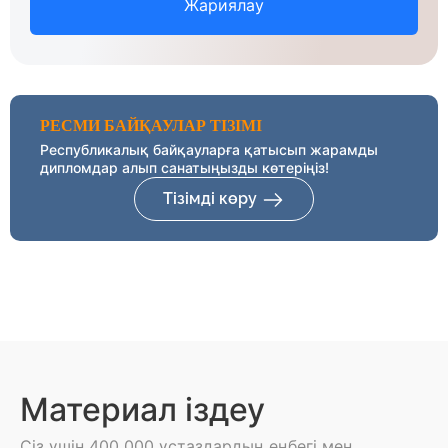
Жариялау
РЕСМИ БАЙҚАУЛАР ТІЗІМІ
Республикалық байқауларға қатысып жарамды
дипломдар алып санатыңызды көтеріңіз!
Тізімді көру
Материал іздеу
Сіз үшін 400 000 ұстаздардың еңбегі мен