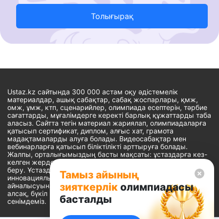
Толығырақ
Ustaz.kz сайтында 300 000 астам оқу әдістемелік
материалдар, ашық сабақтар, сабақ жоспарлары, қмж,
омж, ұмж, ктп, сценарийлер, олимпиада есептерін, тәрбие
сағаттарды, мұғалімдерге керекті барлық құжаттарды таба
аласыз. Сайтта тегін материал жариялап, олимпиадаларға
қатысып сертификат, диплом, алғыс хат, грамота
мадақтамаларды алуға болады. Видеосабақтар мен
вебинарларға қатысып біліктілікті арттыруға болады.
Жалпы, орталығымыздың басты мақсаты: ұстаздарға кез-
келген жерде, кез-келген уақытта білім алуына мүмкіндік
беру. Ұстаздардың барлық өзекті мәселелеріне
Тамыз айының
инновациялық шешім тауып, шығармашылық жұмыспен
зияткерлік
олимпиадасы
айналысуына уақыт сыйлау. «Ұстаздарға сапалы білім бере
алсақ, бүкіл Қазақ еліне білім бере аламыз» - деген
басталды
сенімдеміз.