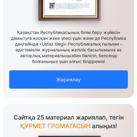
Қазақстан Республикасының білім беру жүйесін
дамытуға қосқан жеке үлесі үшін және де Республика
деңгейінде «Ustaz tilegi» Республикалық ғылыми –
әдістемелік журналының желілік басылымына өз
авторлық материалыңызбен бөлісіп, белсенді
болғаныңыз үшін алғыс білдіреміз!
Жариялау
Сайтқа 25 материал жариялап, тегін
ҚҰРМЕТ ГРОМАТАСЫН
алыңыз!