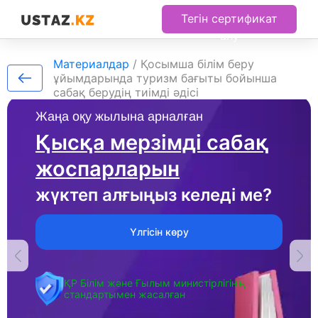
Тегін сертификат
алу
Материалдар
/
Қосымша білім беру
ұйымдарында туризм бағыты бойынша
сабақ берудің тиімді әдісі
Жаңа оқу жылына арналған
Қысқа мерзімді сабақ
жоспарларын
жүктеп алғыңыз келеді ме?
Үлгісін көру
ҚР Білім және Ғылым министірлігінің
стандартымен жасалған