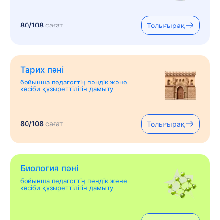
80/108
сағат
Толығырақ
Тарих пәні
бойынша педагогтің пәндік және
кәсіби құзыреттілігін дамыту
80/108
сағат
Толығырақ
Биология пәні
бойынша педагогтің пәндік және
кәсіби құзыреттілігін дамыту