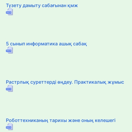
Түзету дамыту сабағынан қмж
5 сынып информатика ашық сабақ
Растрлық суреттерді өңдеу. Практикалық жұмыс
Роботтехниканың тарихы және оның келешегі