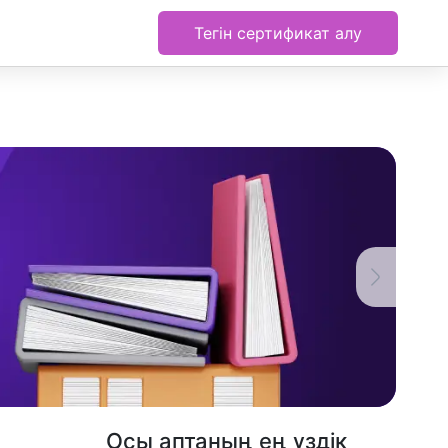
Тегін сертификат алу
Осы аптаның ең үздік