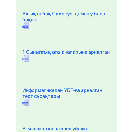
Ашық сабақ Сөйлеуді дамыту бала
бақша
1 Сыныптың ата-аналарына арналған
Информатикадан ҰБТ-ға арналған
тест сұрақтары
Ағылшын тілі пәнінен үйірме