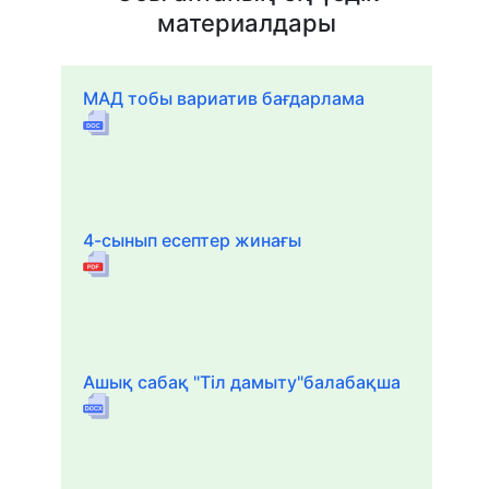
материалдары
МАД тобы вариатив бағдарлама
4-сынып есептер жинағы
Ашық сабақ "Тіл дамыту"балабақша