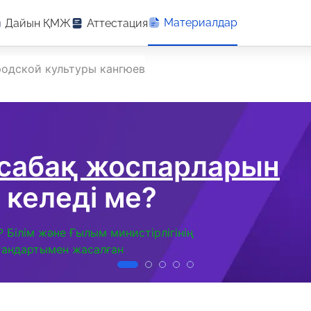
Материалдар
Дайын ҚМЖ
Аттестация
родской культуры кангюев
 сабақ жоспарларын
 келеді ме?
Р Білім және Ғылым министірлігінің
тандартымен жасалған