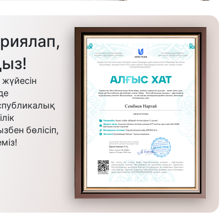
риялап,
ыз!
 жүйесін
де
еспубликалық
лік
бен бөлісіп,
міз!