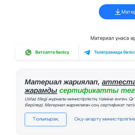
Мате
Материал ұнаса әрі
Ватсапта бөлісу
Телеграммда бөліс
Материал жариялап,
аттеста
жарамды
сертификатты тегі
Ustaz tilegi журналы министірліктің тізіміне енген. Q
беріледі. Материал жариялаған соң сертификат тегін
Толығырақ
Оқу-ағарту министірлігін