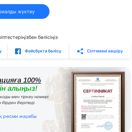
риалды жүктеу
птестеріңізбен бөлісіңіз
у
Фейсбукта бөлісу
Сілтемені көшіру
цияға 100%
н алыңыз!
r коды мен тіркеу номері
 бірден беріледі.
ің ресми жауабы