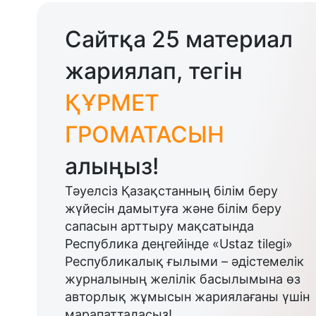
Сайтқа 25 материал
жариялап, тегін
ҚҰРМЕТ
ГРОМАТАСЫН
алыңыз!
Тәуелсіз Қазақстанның білім беру
жүйесін дамытуға және білім беру
сапасын арттыру мақсатында
Республика деңгейінде «Ustaz tilegi»
Республикалық ғылыми – әдістемелік
журналының желілік басылымына өз
авторлық жұмысын жариялағаны үшін
марапатталасыз!