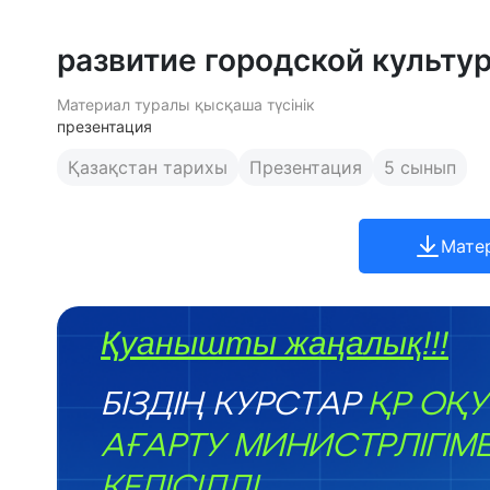
развитие городской культу
Материал туралы қысқаша түсінік
презентация
Қазақстан тарихы
Презентация
5 сынып
Мате
Қуанышты жаңалық!!!
БІЗДІҢ КУРСТАР
ҚР ОҚУ
АҒАРТУ МИНИСТРЛІГІМ
КЕЛІСІЛДІ.