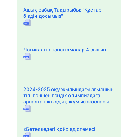
Ашық сабақ Тақырыбы: "Құстар
біздің досымыз"
Логикалық тапсырмалар 4 сынып
2024-2025 оқу жылындағы ағылшын
тілі пәнінен пәндік олимпиадаға
арналған жылдық жұмыс жоспары
«Бөтелкедегі қой» әдістемесі