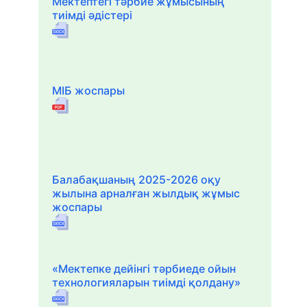
Мектептегі тәрбие жұмысының
тиімді әдістері
МІБ жоспары
Балабақшаның 2025-2026 оқу
жылына арналған жылдық жұмыс
жоспары
«Мектепке дейінгі тәрбиеде ойын
технологияларын тиімді қолдану»