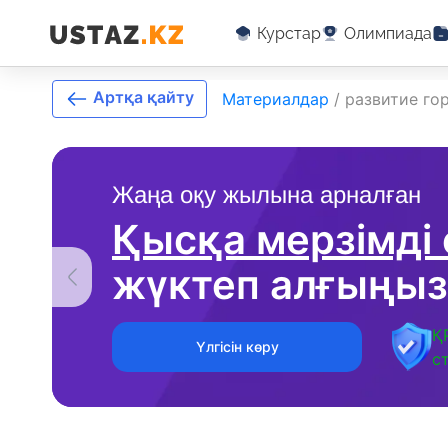
Курстар
Олимпиада
Артқа қайту
Материалдар
/
развитие го
Жаңа оқу жылына арналған
Қысқа мерзімді
жүктеп алғыңыз
Қ
Үлгісін көру
с