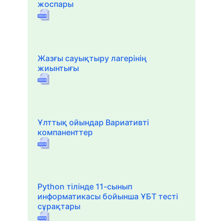
жоспары
Жазғы сауықтыру лагерінің
жиынтығы
Ұлттық ойындар Вариативті
компаненттер
Python тілінде 11-сынып
информатикасы бойынша ҰБТ тесті
сұрақтары