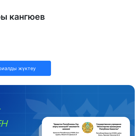
ры кангюев
риалды жүктеу
ЕН