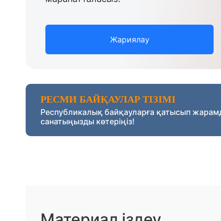
Жариялау
РЕСМИ БАЙҚАУЛАР ТІЗІМІ
Республикалық байқауларға қатысып жарам
санатыңызды көтеріңіз!
Материал іздеу