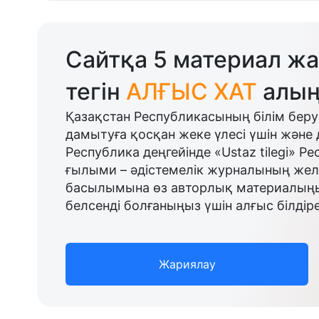
Сайтқа 5 материал жа
тегін
АЛҒЫС ХАТ
алың
Қазақстан Республикасының білім беру
дамытуға қосқан жеке үлесі үшін және 
Республика деңгейінде «Ustaz tilegi» Р
ғылыми – әдістемелік журналының желі
басылымына өз авторлық материалыңыз
белсенді болғаныңыз үшін алғыс білдіре
Жариялау