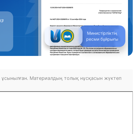
ыз
Министірліктің
ресми бұйрығы
 ұсынылған. Материалдың толық нұсқасын жүктеп