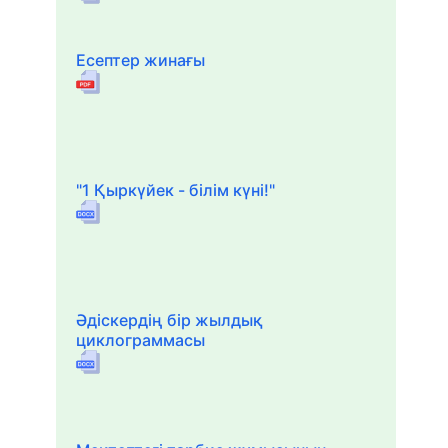
Есептер жинағы
"1 Қыркүйек - білім күні!"
Әдіскердің бір жылдық
циклограммасы