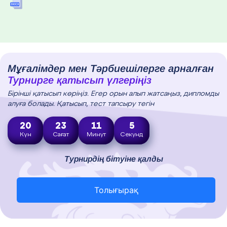
Мұғалімдер мен Тәрбиешілерге арналған
Турнирге қатысып үлгеріңіз
Бірінші қатысып көріңіз. Егер орын алып жатсаңыз, дипломды
алуға болады. Қатысып, тест тапсыру тегін
20
23
11
4
Күн
Сағат
Минут
Секунд
Турнирдің бітуіне қалды
Толығырақ