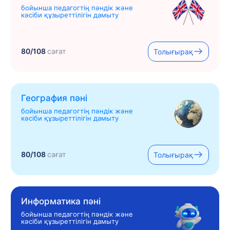
бойынша педагогтің пәндік және
кәсіби құзыреттілігін дамыту
80/108
сағат
Толығырақ
География пәні
бойынша педагогтің пәндік және
кәсіби құзыреттілігін дамыту
80/108
сағат
Толығырақ
Информатика пәні
бойынша педагогтің пәндік және
кәсіби құзыреттілігін дамыту