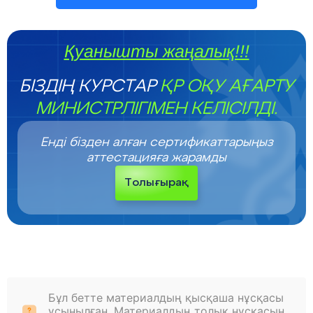
Қуанышты жаңалық!!!
БІЗДІҢ КУРСТАР
ҚР ОҚУ АҒАРТУ
МИНИСТРЛІГІМЕН КЕЛІСІЛДІ.
Енді бізден алған сертификаттарыңыз
аттестацияға жарамды
Толығырақ
Бұл бетте материалдың қысқаша нұсқасы
ұсынылған. Материалдың толық нұсқасын