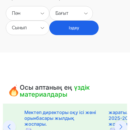
Пән
Бағыт
Сынып
Іздеу
Осы аптаның ең
үздік
материалдары
Мектеп директоры оқу ісі жөні
жаратылы
орынбасары жылдық
2025-20
жоспары.
жоспары