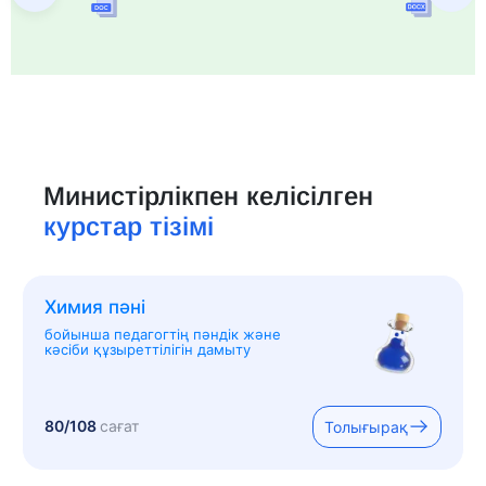
Министірлікпен келісілген
курстар тізімі
Химия пәні
бойынша педагогтің пәндік және
кәсіби құзыреттілігін дамыту
80/108
сағат
Толығырақ