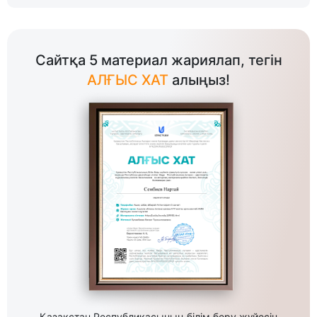
Сайтқа 5 материал жариялап, тегін
АЛҒЫС ХАТ
алыңыз!
Қазақстан Республикасының білім беру жүйесін