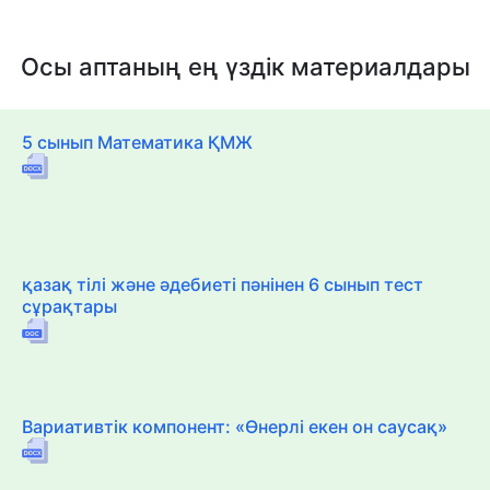
Осы аптаның ең үздік материалдары
5 сынып Математика ҚМЖ
қазақ тілі және әдебиеті пәнінен 6 сынып тест
сұрақтары
Вариативтік компонент: «Өнерлі екен он саусақ»