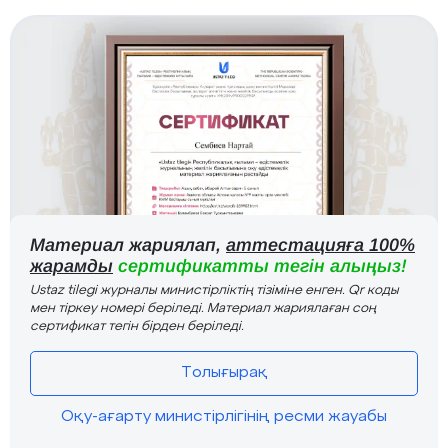
Материал жариялап,
аттестацияға 100%
жарамды
сертификатты тегін алыңыз!
Ustaz tilegi журналы министірліктің тізіміне енген. Qr коды
мен тіркеу номері беріледі. Материал жариялаған соң
сертификат тегін бірден беріледі.
Толығырақ
Оқу-ағарту министірлігінің ресми жауабы