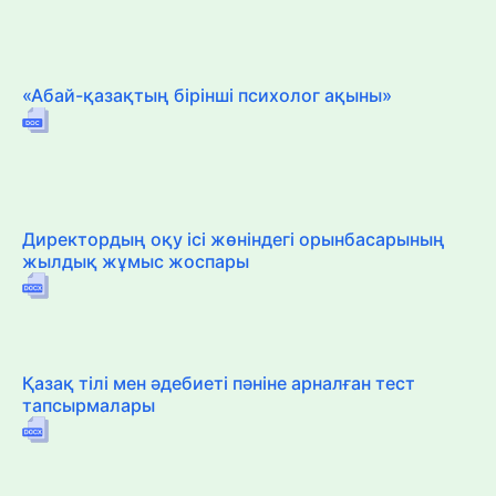
«Абай-қазақтың бірінші психолог ақыны»
Директордың оқу ісі жөніндегі орынбасарының
жылдық жұмыс жоспары
Қазақ тілі мен әдебиеті пәніне арналған тест
тапсырмалары