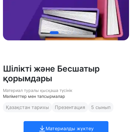
Шілікті және Бесшатыр
қорымдары
Материал туралы қысқаша түсінік
Мәліметтер мен тапсырмалар
Қазақстан тарихы
Презентация
5 сынып
Материалды жүктеу