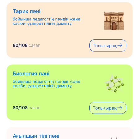
Тарих пәні
бойынша педагогтің пәндік және
кәсіби құзыреттілігін дамыту
80/108
сағат
Толығырақ
Биология пәні
бойынша педагогтің пәндік және
кәсіби құзыреттілігін дамыту
80/108
сағат
Толығырақ
Ағылшын тілі пәні