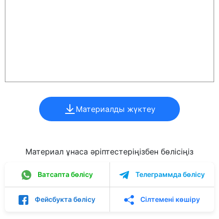
Материалды жүктеу
Материал ұнаса әріптестеріңізбен бөлісіңіз
Ватсапта бөлісу
Телеграммда бөлісу
Фейсбукта бөлісу
Сілтемені көшіру