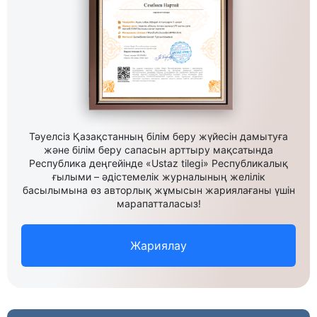
Тәуелсіз Қазақстанның білім беру жүйесін дамытуға
және білім беру сапасын арттыру мақсатында
Республика деңгейінде «Ustaz tilegi» Республикалық
ғылыми – әдістемелік журналының желілік
басылымына өз авторлық жұмысын жариялағаны үшін
марапатталасыз!
Жариялау