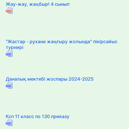
Жау-жау, жаңбыр! 4 сынып
"Жастар - рухани жаңғыру жолында" пікірсайыс
турнирі
Даналық мектебі жоспары 2024-2025
Ксп 11 класс по 130 приказу