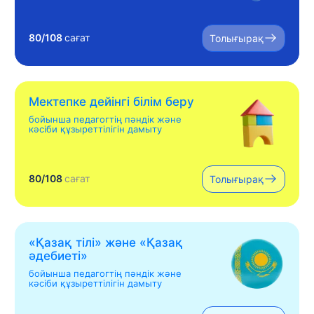
80/108
сағат
Толығырақ
Мектепке дейінгі білім беру
бойынша педагогтің пәндік және
кәсіби құзыреттілігін дамыту
80/108
сағат
Толығырақ
«Қазақ тілі» жəне «Қазақ
əдебиеті»
бойынша педагогтің пәндік және
кәсіби құзыреттілігін дамыту