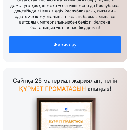
дамытуға қосқан жеке үлесі үшін және де Республика
деңгейінде «Ustaz tilegi» Республикалық ғылыми –
әдістемелік журналының желілік басылымына өз
авторлық материалыңызбен бөлісіп, белсенді
болғаныңыз үшін алғыс білдіреміз!
Жариялау
Сайтқа 25 материал жариялап, тегін
ҚҰРМЕТ ГРОМАТАСЫН
алыңыз!