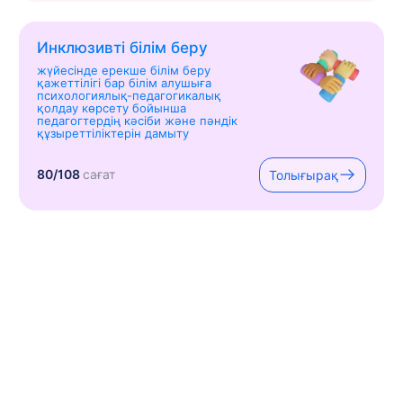
Инклюзивті білім беру
жүйесінде ерекше білім беру
қажеттілігі бар білім алушыға
психологиялық-педагогикалық
қолдау көрсету бойынша
педагогтердің кәсіби және пәндік
құзыреттіліктерін дамыту
80/108
сағат
Толығырақ