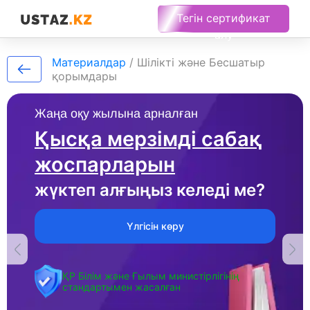
Тегін сертификат
алу
Материалдар
/
Шілікті және Бесшатыр
қорымдары
Жаңа оқу жылына арналған
Қысқа мерзімді сабақ
жоспарларын
жүктеп алғыңыз келеді ме?
Үлгісін көру
ҚР Білім және Ғылым министірлігінің
стандартымен жасалған