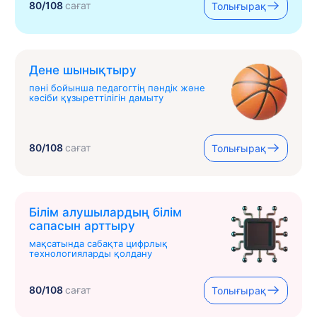
80/108
сағат
Толығырақ
Дене шынықтыру
пәні бойынша педагогтің пәндік және
кәсіби құзыреттілігін дамыту
80/108
сағат
Толығырақ
Білім алушылардың білім
сапасын арттыру
мақсатында сабақта цифрлық
технологияларды қолдану
80/108
сағат
Толығырақ