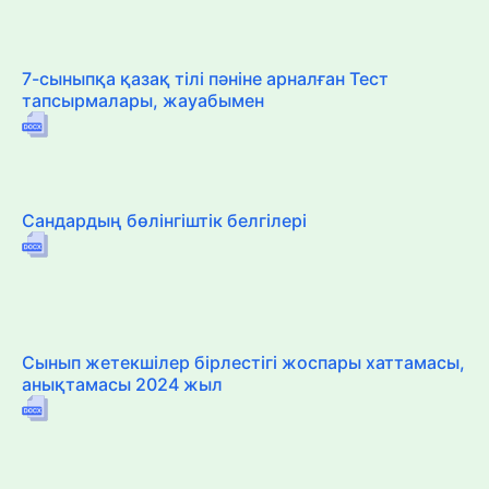
7-сыныпқа қазақ тілі пәніне арналған Тест
тапсырмалары, жауабымен
Сандардың бөлінгіштік белгілері
Сынып жетекшілер бірлестігі жоспары хаттамасы,
анықтамасы 2024 жыл