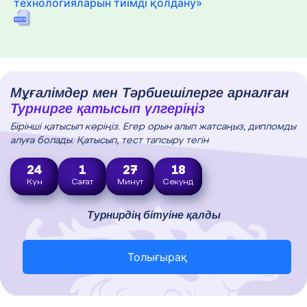
технологияларын тиімді қолдану»
Мұғалімдер мен Тәрбиешілерге арналған
Турнирге қатысып үлгеріңіз
Бірінші қатысып көріңіз. Егер орын алып жатсаңыз, дипломды
алуға болады. Қатысып, тест тапсыру тегін
24
1
27
17
Күн
Сағат
Минут
Секунд
Турнирдің бітуіне қалды
Толығырақ