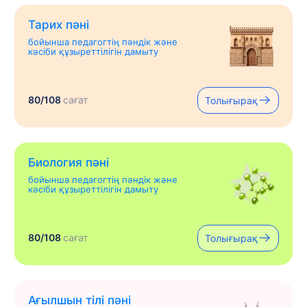
Тарих пәні
бойынша педагогтің пәндік және
кәсіби құзыреттілігін дамыту
80/108
сағат
Толығырақ
Биология пәні
бойынша педагогтің пәндік және
кәсіби құзыреттілігін дамыту
80/108
сағат
Толығырақ
Ағылшын тілі пәні