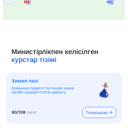
Министірлікпен келісілген
курстар тізімі
Химия пәні
бойынша педагогтің пәндік және
кәсіби құзыреттілігін дамыту
80/108
сағат
Толығырақ