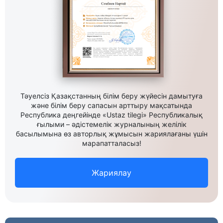
Тәуелсіз Қазақстанның білім беру жүйесін дамытуға
және білім беру сапасын арттыру мақсатында
Республика деңгейінде «Ustaz tilegi» Республикалық
ғылыми – әдістемелік журналының желілік
басылымына өз авторлық жұмысын жариялағаны үшін
марапатталасыз!
Жариялау