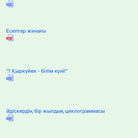
Есептер жинағы
"1 Қыркүйек - білім күні!"
Әдіскердің бір жылдық циклограммасы