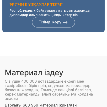
РЕСМИ БАЙҚАУЛАР ТІЗІМІ
Республикалық байқауларға қатысып жарамды
дипломдар алып санатыңызды көтеріңіз!
Тізімді көру
Материал іздеу
Сіз үшін 400 000 ұстаздардың еңбегі мен
тәжірибесін біріктіріп, ең үлкен материалдар
базасын жасадық. Төменде пәніңізді белгілеп,
керек материалды алып сабағыңызға қолдана
аласыз
Барлығы 663 959 материал жиналған