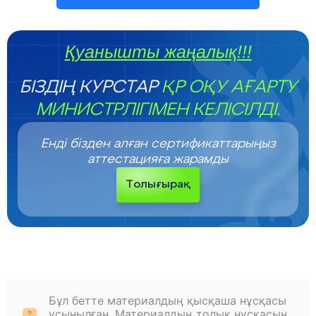
Қуанышты жаңалық!!!
БІЗДІҢ КУРСТАР
ҚР ОҚУ АҒАРТУ
МИНИСТРЛІГІМЕН КЕЛІСІЛДІ.
Енді бізден алған сертификаттарыңыз
аттестацияға жарамды
Толығырақ
Бұл бетте материалдың қысқаша нұсқасы
ұсынылған. Материалдың толық нұсқасын