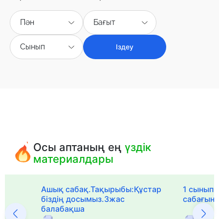
Пән
Бағыт
Сынып
Іздеу
Осы аптаның ең
үздік
материалдары
Ашық сабақ.Тақырыбы:Құстар
1 сыныпқа
біздің досымыз.3жас
сабағын
балабақша