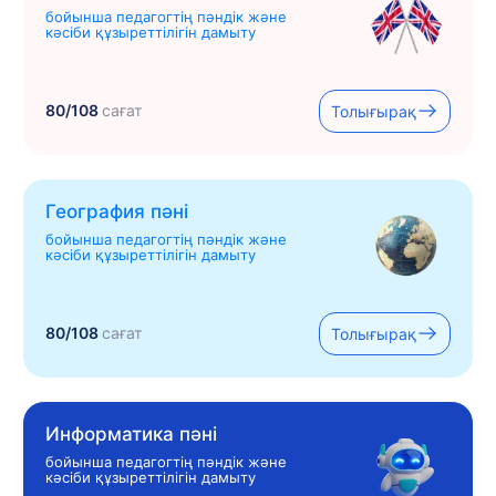
бойынша педагогтің пәндік және
кәсіби құзыреттілігін дамыту
80/108
сағат
Толығырақ
География пәні
бойынша педагогтің пәндік және
кәсіби құзыреттілігін дамыту
80/108
сағат
Толығырақ
Информатика пәні
бойынша педагогтің пәндік және
кәсіби құзыреттілігін дамыту