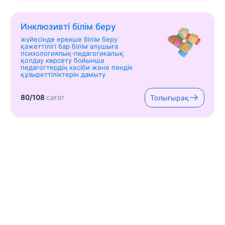
Инклюзивті білім беру
жүйесінде ерекше білім беру
қажеттілігі бар білім алушыға
психологиялық-педагогикалық
қолдау көрсету бойынша
педагогтердің кәсіби және пәндік
құзыреттіліктерін дамыту
80/108
сағат
Толығырақ