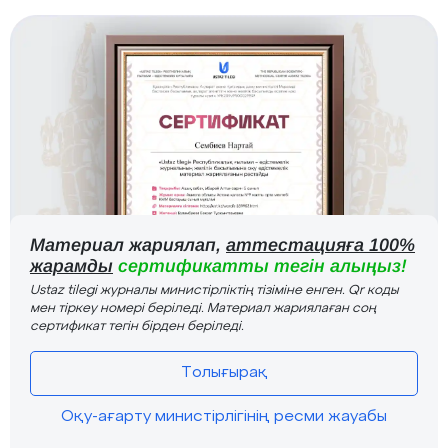
Материал жариялап,
аттестацияға 100%
жарамды
сертификатты тегін алыңыз!
Ustaz tilegi журналы министірліктің тізіміне енген. Qr коды
мен тіркеу номері беріледі. Материал жариялаған соң
сертификат тегін бірден беріледі.
Толығырақ
Оқу-ағарту министірлігінің ресми жауабы