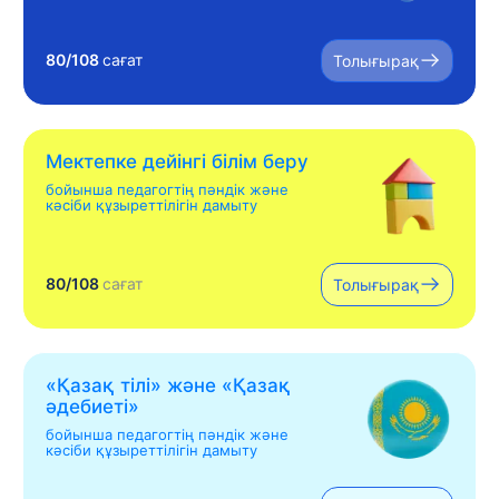
80/108
сағат
Толығырақ
Мектепке дейінгі білім беру
бойынша педагогтің пәндік және
кәсіби құзыреттілігін дамыту
80/108
сағат
Толығырақ
«Қазақ тілі» жəне «Қазақ
əдебиеті»
бойынша педагогтің пәндік және
кәсіби құзыреттілігін дамыту