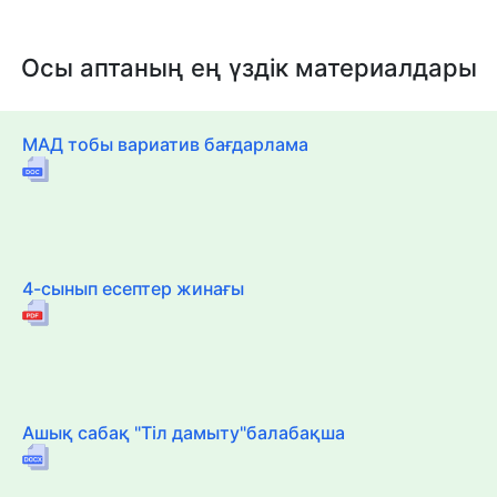
Осы аптаның ең үздік материалдары
МАД тобы вариатив бағдарлама
4-сынып есептер жинағы
Ашық сабақ "Тіл дамыту"балабақша