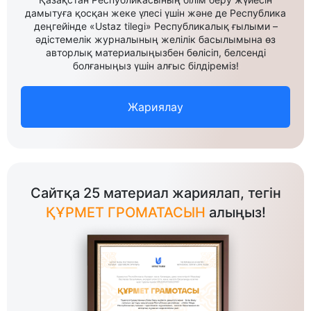
дамытуға қосқан жеке үлесі үшін және де Республика
деңгейінде «Ustaz tilegi» Республикалық ғылыми –
әдістемелік журналының желілік басылымына өз
авторлық материалыңызбен бөлісіп, белсенді
болғаныңыз үшін алғыс білдіреміз!
Жариялау
Сайтқа 25 материал жариялап, тегін
ҚҰРМЕТ ГРОМАТАСЫН
алыңыз!