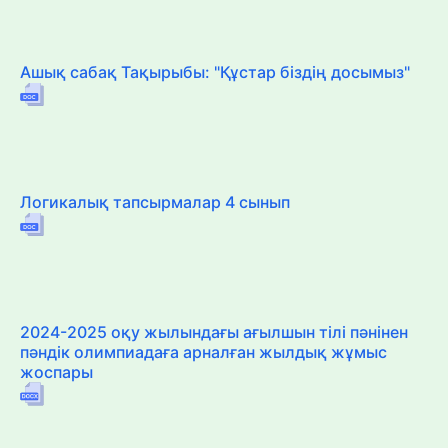
Ашық сабақ Тақырыбы: "Құстар біздің досымыз"
Логикалық тапсырмалар 4 сынып
2024-2025 оқу жылындағы ағылшын тілі пәнінен
пәндік олимпиадаға арналған жылдық жұмыс
жоспары