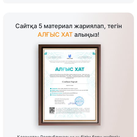
Сайтқа 5 материал жариялап, тегін
АЛҒЫС ХАТ
алыңыз!
Қазақстан Республикасының білім беру жүйесін