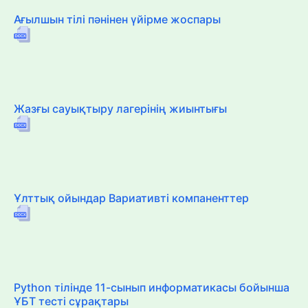
Ағылшын тілі пәнінен үйірме жоспары
Жазғы сауықтыру лагерінің жиынтығы
Ұлттық ойындар Вариативті компаненттер
Python тілінде 11-сынып информатикасы бойынша
ҰБТ тесті сұрақтары