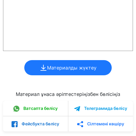
Материалды жүктеу
Материал ұнаса әріптестеріңізбен бөлісіңіз
Ватсапта бөлісу
Телеграммда бөлісу
Фейсбукта бөлісу
Сілтемені көшіру