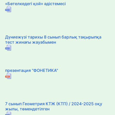
«Бөтелкедегі қой» әдістемесі
Дүниежүзі тарихы 8 сынып барлық тақырыпқа
тест жинағы жауабымен
презентация "ФОНЕТИКА"
7 сынып Геометрия КТЖ (КТП) / 2024-2025 оқу
жылы, төмендетілген