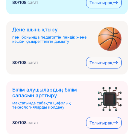
80/108
сағат
Толығырақ
Дене шынықтыру
пәні бойынша педагогтің пәндік және
кәсіби құзыреттілігін дамыту
80/108
сағат
Толығырақ
Білім алушылардың білім
сапасын арттыру
мақсатында сабақта цифрлық
технологияларды қолдану
80/108
сағат
Толығырақ