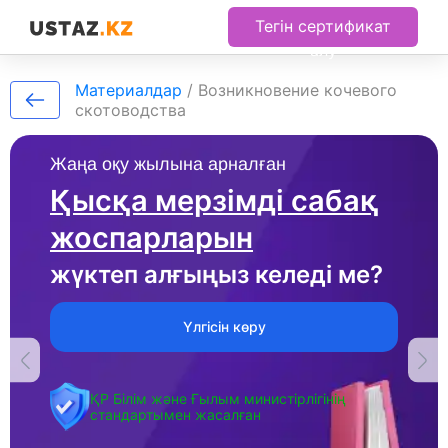
Тегін сертификат
алу
Материалдар
/
Возникновение кочевого
скотоводства
Жаңа оқу жылына арналған
Қысқа мерзімді сабақ
жоспарларын
жүктеп алғыңыз келеді ме?
Үлгісін көру
ҚР Білім және Ғылым министірлігінің
стандартымен жасалған