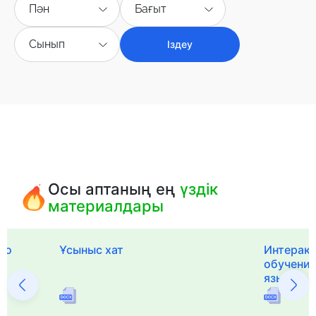
Пән
Бағыт
Сынып
Іздеу
Осы аптаның ең
үздік
материалдары
го
Ұсыныс хат
Интерак
обучения
языка и 