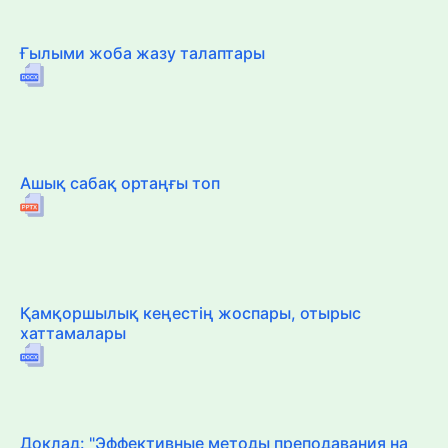
Ғылыми жоба жазу талаптары
Ашық сабақ ортаңғы топ
Қамқоршылық кеңестің жоспары, отырыс
хаттамалары
Доклад: "Эффективные методы преподавания на