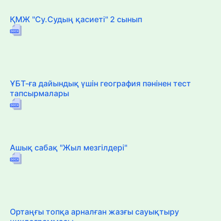
ҚМЖ "Су.Судың қасиеті" 2 сынып
ҰБТ-ға дайындық үшін география пәнінен тест
тапсырмалары
Ашық сабақ "Жыл мезгілдері"
Ортаңғы топқа арналған жазғы сауықтыру