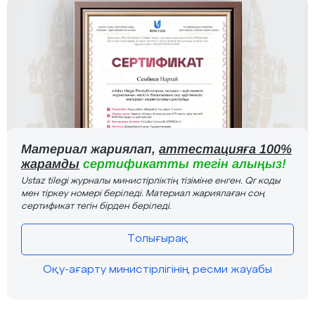
Материал жариялап,
аттестацияға 100%
жарамды
сертификатты тегін алыңыз!
Ustaz tilegi журналы министірліктің тізіміне енген. Qr коды
мен тіркеу номері беріледі. Материал жариялаған соң
сертификат тегін бірден беріледі.
Толығырақ
Оқу-ағарту министірлігінің ресми жауабы