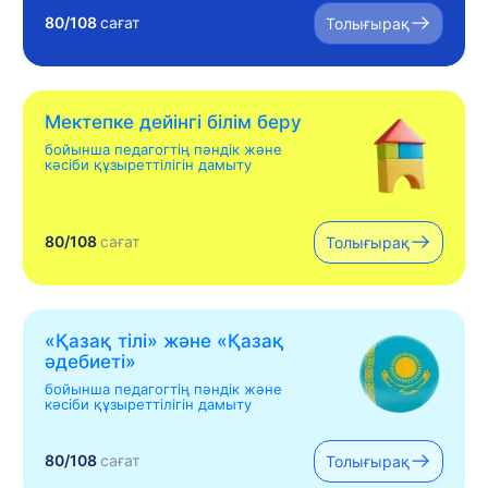
80/108
сағат
Толығырақ
Мектепке дейінгі білім беру
бойынша педагогтің пәндік және
кәсіби құзыреттілігін дамыту
80/108
сағат
Толығырақ
«Қазақ тілі» жəне «Қазақ
əдебиеті»
бойынша педагогтің пәндік және
кәсіби құзыреттілігін дамыту
80/108
сағат
Толығырақ