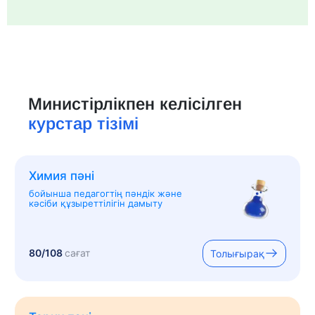
Министірлікпен келісілген
курстар тізімі
Химия пәні
бойынша педагогтің пәндік және
кәсіби құзыреттілігін дамыту
80/108
сағат
Толығырақ