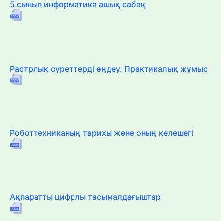
5 сынып информатика ашық сабақ
Растрлық суреттерді өңдеу. Практикалық жұмыс
Роботтехниканың тарихы және оның келешегі
Ақпаратты цифрлы тасымалдағыштар