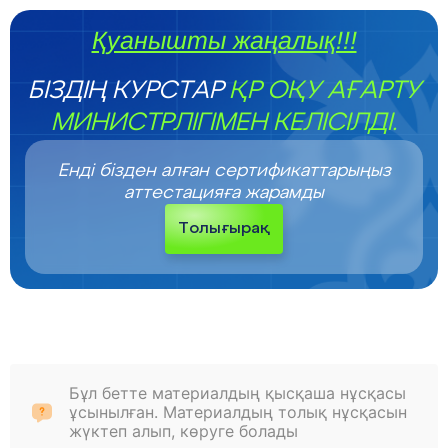
Қуанышты жаңалық!!!
БІЗДІҢ КУРСТАР
ҚР ОҚУ АҒАРТУ
МИНИСТРЛІГІМЕН КЕЛІСІЛДІ.
Енді бізден алған сертификаттарыңыз
аттестацияға жарамды
Толығырақ
Бұл бетте материалдың қысқаша нұсқасы
ұсынылған. Материалдың толық нұсқасын
жүктеп алып, көруге болады