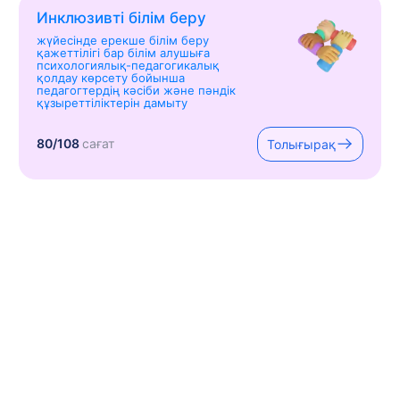
Инклюзивті білім беру
жүйесінде ерекше білім беру
қажеттілігі бар білім алушыға
психологиялық-педагогикалық
қолдау көрсету бойынша
педагогтердің кәсіби және пәндік
құзыреттіліктерін дамыту
80/108
сағат
Толығырақ