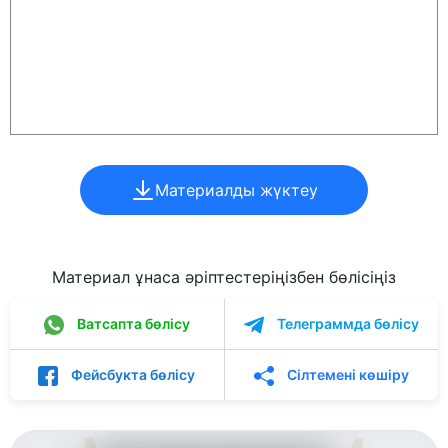
Материалды жүктеу
Материал ұнаса әріптестеріңізбен бөлісіңіз
Ватсапта бөлісу
Телеграммда бөлісу
Фейсбукта бөлісу
Сілтемені көшіру