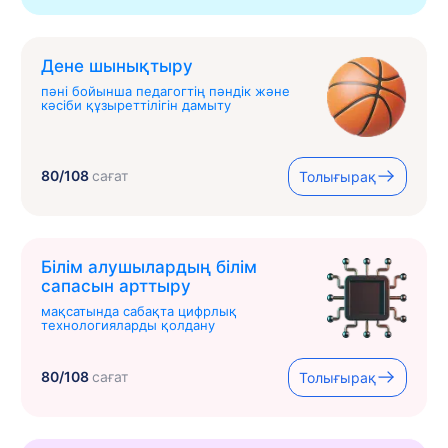
Дене шынықтыру
пәні бойынша педагогтің пәндік және
кәсіби құзыреттілігін дамыту
80/108
сағат
Толығырақ
Білім алушылардың білім
сапасын арттыру
мақсатында сабақта цифрлық
технологияларды қолдану
80/108
сағат
Толығырақ