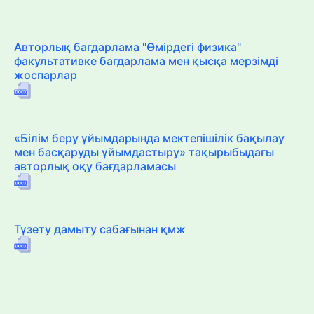
Авторлық бағдарлама "Өмірдегі физика"
факультативке бағдарлама мен қысқа мерзімді
жоспарлар
«Білім беру ұйымдарында мектепішілік бақылау
мен басқаруды ұйымдастыру» тақырыбыдағы
авторлық оқу бағдарламасы
Түзету дамыту сабағынан қмж