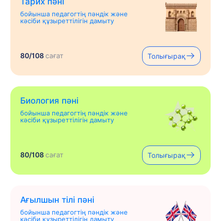
Тарих пәні
бойынша педагогтің пәндік және
кәсіби құзыреттілігін дамыту
80/108
сағат
Толығырақ
Биология пәні
бойынша педагогтің пәндік және
кәсіби құзыреттілігін дамыту
80/108
сағат
Толығырақ
Ағылшын тілі пәні
бойынша педагогтің пәндік және
кәсіби құзыреттілігін дамыту