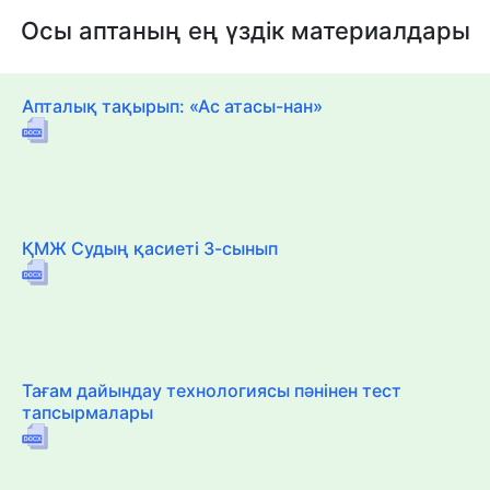
Осы аптаның ең үздік материалдары
Апталық тақырып: «Ас атасы-нан»
ҚМЖ Судың қасиеті 3-сынып
Тағам дайындау технологиясы пәнінен тест
тапсырмалары