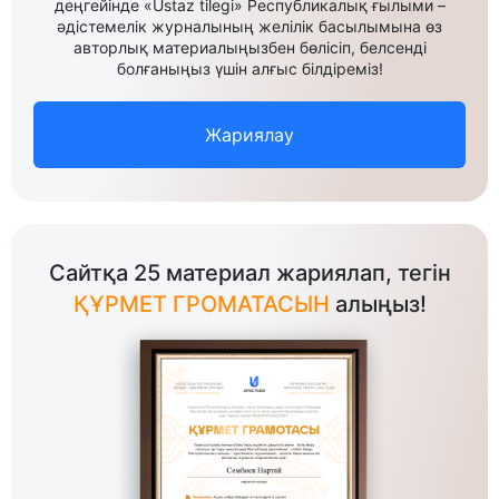
деңгейінде «Ustaz tilegi» Республикалық ғылыми –
әдістемелік журналының желілік басылымына өз
авторлық материалыңызбен бөлісіп, белсенді
болғаныңыз үшін алғыс білдіреміз!
Жариялау
Сайтқа 25 материал жариялап, тегін
ҚҰРМЕТ ГРОМАТАСЫН
алыңыз!