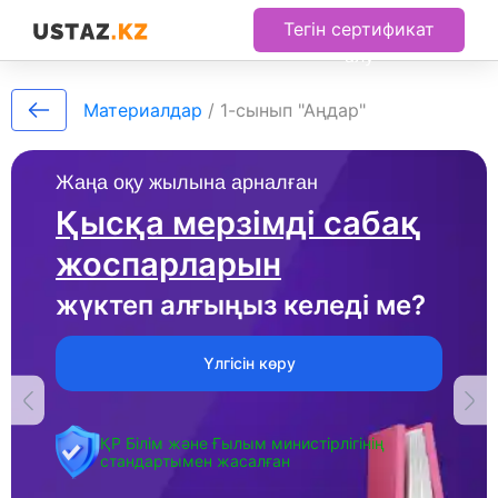
Тегін сертификат
алу
Материалдар
/
1-сынып "Аңдар"
Жаңа оқу жылына арналған
Қысқа мерзімді сабақ
жоспарларын
жүктеп алғыңыз келеді ме?
Үлгісін көру
ҚР Білім және Ғылым министірлігінің
стандартымен жасалған