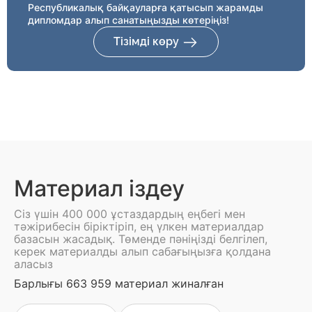
Республикалық байқауларға қатысып жарамды
дипломдар алып санатыңызды көтеріңіз!
Тізімді көру
Материал іздеу
Сіз үшін 400 000 ұстаздардың еңбегі мен
тәжірибесін біріктіріп, ең үлкен материалдар
базасын жасадық. Төменде пәніңізді белгілеп,
керек материалды алып сабағыңызға қолдана
аласыз
Барлығы 663 959 материал жиналған