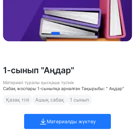
1-сынып "Аңдар"
Материал туралы қысқаша түсінік
Сабақ жоспары 1-сыныпқа арналған Тақырыбы: " Аңдар"
Қазақ тілі
Ашық сабақ
1 сынып
Материалды жүктеу