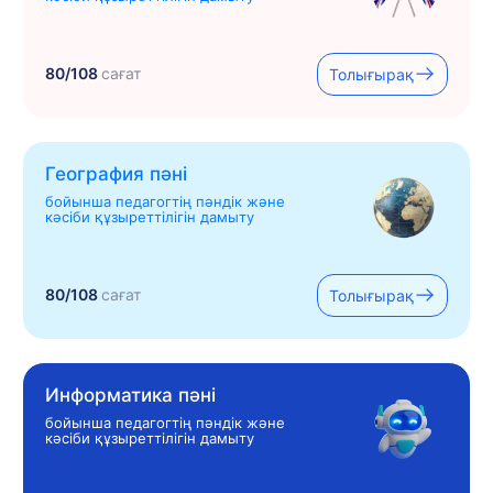
80/108
сағат
Толығырақ
География пәні
бойынша педагогтің пәндік және
кәсіби құзыреттілігін дамыту
80/108
сағат
Толығырақ
Информатика пәні
бойынша педагогтің пәндік және
кәсіби құзыреттілігін дамыту