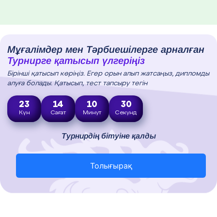
Мұғалімдер мен Тәрбиешілерге арналған
Турнирге қатысып үлгеріңіз
Бірінші қатысып көріңіз. Егер орын алып жатсаңыз, дипломды
алуға болады. Қатысып, тест тапсыру тегін
23
14
10
28
Күн
Сағат
Минут
Секунд
Турнирдің бітуіне қалды
Толығырақ