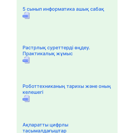
5 сынып информатика ашық сабақ
Растрлық суреттерді өңдеу.
Практикалық жұмыс
Роботтехниканың тарихы және оның
келешегі
Ақпаратты цифрлы
тасымалдағыштар