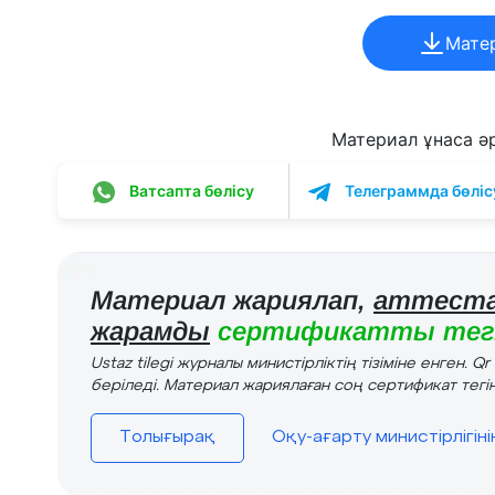
Мате
Материал ұнаса әрі
Ватсапта бөлісу
Телеграммда бөліс
Материал жариялап,
аттеста
жарамды
сертификатты тегі
Ustaz tilegi журналы министірліктің тізіміне енген. Q
беріледі. Материал жариялаған соң сертификат тегін
Толығырақ
Оқу-ағарту министірлігін