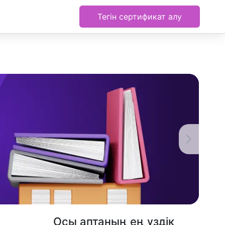
Тегін сертификат алу
Осы аптаның ең үздік