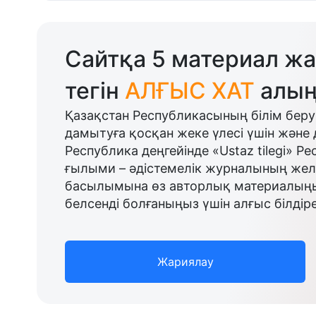
Сайтқа 5 материал жа
тегін
АЛҒЫС ХАТ
алың
Қазақстан Республикасының білім беру
дамытуға қосқан жеке үлесі үшін және 
Республика деңгейінде «Ustaz tilegi» Р
ғылыми – әдістемелік журналының желі
басылымына өз авторлық материалыңыз
белсенді болғаныңыз үшін алғыс білдіре
Жариялау