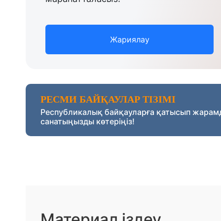
Жариялау
РЕСМИ БАЙҚАУЛАР ТІЗІМІ
Республикалық байқауларға қатысып жарам
санатыңызды көтеріңіз!
Материал іздеу