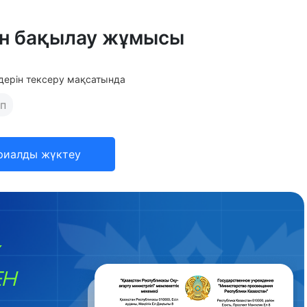
ен бақылау жұмысы
дерін тексеру мақсатында
п
риалды жүктеу
ЕН