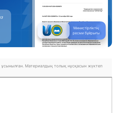
ыз
Министірліктің
ресми бұйрығы
 ұсынылған. Материалдың толық нұсқасын жүктеп