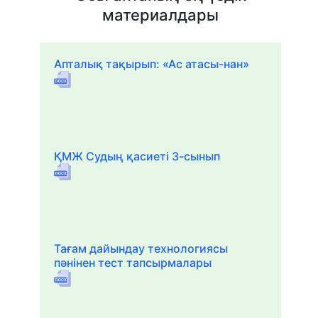
материалдары
Апталық тақырып: «Ас атасы-нан»
ҚМЖ Судың қасиеті 3-сынып
Тағам дайындау технологиясы
пәнінен тест тапсырмалары