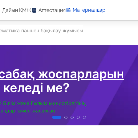
Материалдар
Дайын ҚМЖ
Аттестация
ематика пәнінен бақылау жұмысы
 сабақ жоспарларын
 келеді ме?
Р Білім және Ғылым министірлігінің
тандартымен жасалған