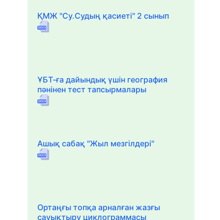
ҚМЖ "Су.Судың қасиеті" 2 сынып
ҰБТ-ға дайындық үшін география
пәнінен тест тапсырмалары
Ашық сабақ "Жыл мезгілдері"
Ортаңғы топқа арналған жазғы
сауықтыру циклограммасы