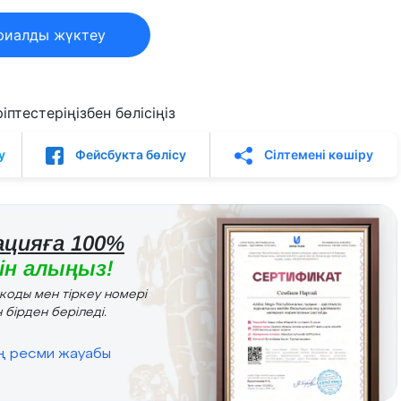
риалды жүктеу
птестеріңізбен бөлісіңіз
у
Фейсбукта бөлісу
Сілтемені көшіру
цияға 100%
н алыңыз!
r коды мен тіркеу номері
 бірден беріледі.
ің ресми жауабы