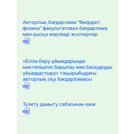
Авторлық бағдарлама "Өмірдегі
физика" факультативке бағдарлама
мен қысқа мерзімді жоспарлар
«Білім беру ұйымдарында
мектепішілік бақылау мен басқаруды
ұйымдастыру» тақырыбыдағы
авторлық оқу бағдарламасы
Түзету дамыту сабағынан қмж