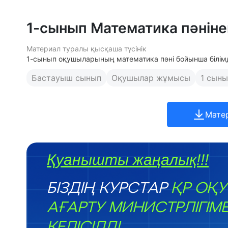
1-сынып Математика пәнін
Материал туралы қысқаша түсінік
1-сынып оқушыларының математика пәні бойынша білім
Бастауыш сынып
Оқушылар жұмысы
1 сыны
Мате
Қуанышты жаңалық!!!
БІЗДІҢ КУРСТАР
ҚР ОҚУ
АҒАРТУ МИНИСТРЛІГІМ
КЕЛІСІЛДІ.