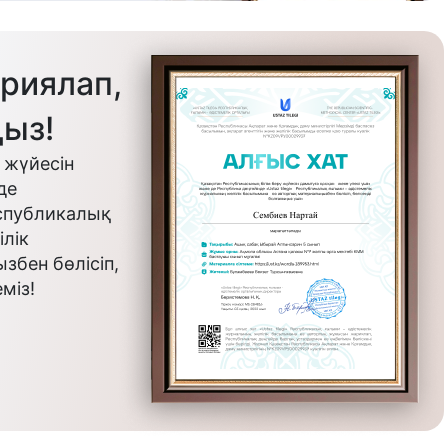
риялап,
ыз!
 жүйесін
де
еспубликалық
лік
бен бөлісіп,
міз!