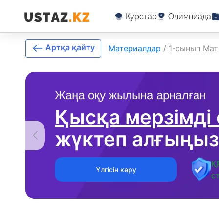
Курстар
Олимпиада
Артқа қайту
Материалдар
/
1-сынып Мат
Жаңа оқу жылына арналған
Қысқа мерзімді
жүктеп алғыңыз
Қ
Үлгісін көру
с