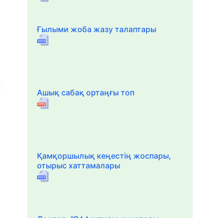
Ғылыми жоба жазу талаптары
Ашық сабақ ортаңғы топ
Қамқоршылық кеңестің жоспары,
отырыс хаттамалары