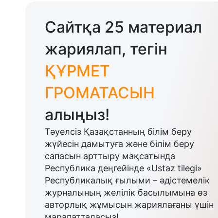
Сайтқа 25 материал
жариялап, тегін
ҚҰРМЕТ
ГРОМАТАСЫН
алыңыз!
Тәуелсіз Қазақстанның білім беру
жүйесін дамытуға және білім беру
сапасын арттыру мақсатында
Республика деңгейінде «Ustaz tilegi»
Республикалық ғылыми – әдістемелік
журналының желілік басылымына өз
авторлық жұмысын жариялағаны үшін
марапатталасыз!