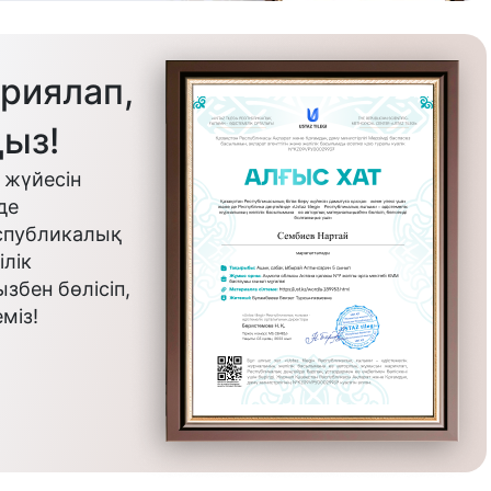
риялап,
ыз!
 жүйесін
де
еспубликалық
лік
бен бөлісіп,
міз!