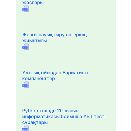
жоспары
Жазғы сауықтыру лагерінің
жиынтығы
Ұлттық ойындар Вариативті
компаненттер
Python тілінде 11-сынып
информатикасы бойынша ҰБТ тесті
сұрақтары