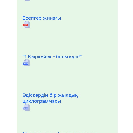
Есептер жинағы
"1 Қыркүйек - білім күні!"
Әдіскердің бір жылдық
циклограммасы