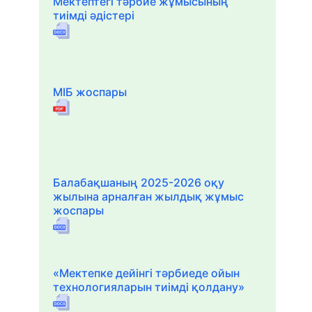
Мектептегі тәрбие жұмысының
тиімді әдістері
МІБ жоспары
Балабақшаның 2025-2026 оқу
жылына арналған жылдық жұмыс
жоспары
«Мектепке дейінгі тәрбиеде ойын
технологияларын тиімді қолдану»