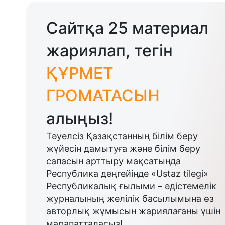
Сайтқа 25 материал
жариялап, тегін
ҚҰРМЕТ
ГРОМАТАСЫН
алыңыз!
Тәуелсіз Қазақстанның білім беру
жүйесін дамытуға және білім беру
сапасын арттыру мақсатында
Республика деңгейінде «Ustaz tilegi»
Республикалық ғылыми – әдістемелік
журналының желілік басылымына өз
авторлық жұмысын жариялағаны үшін
марапатталасыз!