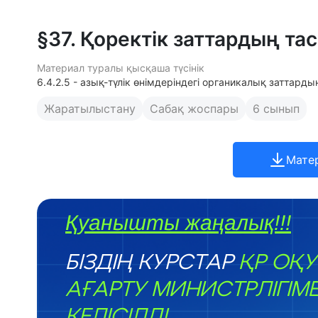
§37. Қоректік заттардың т
Материал туралы қысқаша түсінік
6.4.2.5 - азық-түлік өнімдеріндегі органикалық заттарды
Жаратылыстану
Сабақ жоспары
6 сынып
Мате
Қуанышты жаңалық!!!
БІЗДІҢ КУРСТАР
ҚР ОҚУ
АҒАРТУ МИНИСТРЛІГІМ
КЕЛІСІЛДІ.