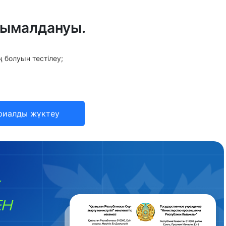
асымалдануы.
ң болуын тестілеу;
риалды жүктеу
ЕН