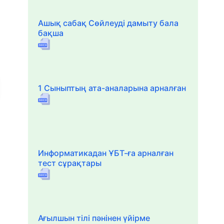
Ашық сабақ Сөйлеуді дамыту бала
бақша
1 Сыныптың ата-аналарына арналған
Информатикадан ҰБТ-ға арналған
тест сұрақтары
Ағылшын тілі пәнінен үйірме