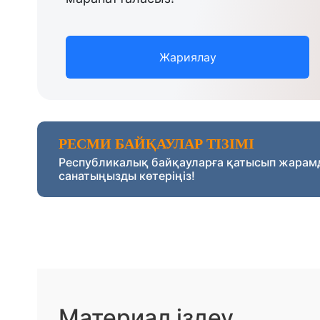
Жариялау
РЕСМИ БАЙҚАУЛАР ТІЗІМІ
Республикалық байқауларға қатысып жарам
санатыңызды көтеріңіз!
Материал іздеу