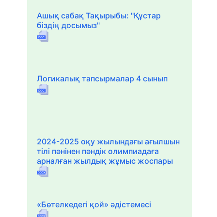
Ашық сабақ Тақырыбы: "Құстар
біздің досымыз"
Логикалық тапсырмалар 4 сынып
2024-2025 оқу жылындағы ағылшын
тілі пәнінен пәндік олимпиадаға
арналған жылдық жұмыс жоспары
«Бөтелкедегі қой» әдістемесі