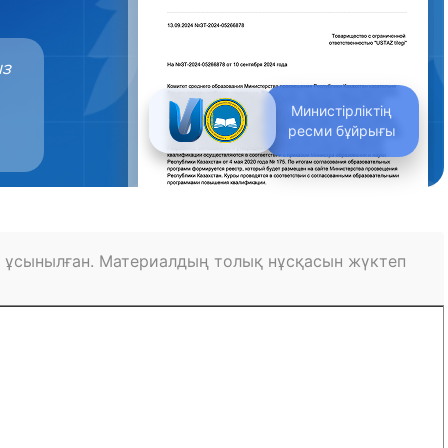
ыз
Министірліктің
ресми бұйрығы
 ұсынылған. Материалдың толық нұсқасын жүктеп