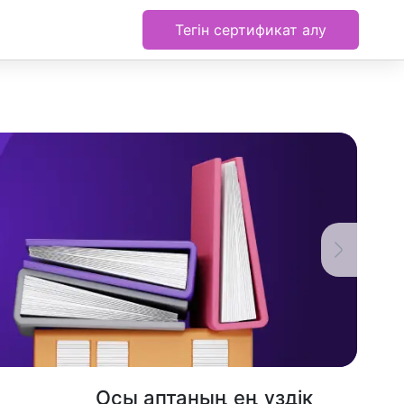
Тегін сертификат алу
Осы аптаның ең үздік