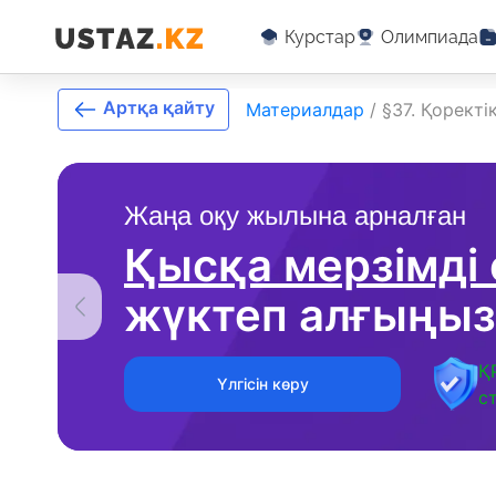
Курстар
Олимпиада
Артқа қайту
Материалдар
/
§37. Қорект
Жаңа оқу жылына арналған
Қысқа мерзімді
жүктеп алғыңыз
Қ
Үлгісін көру
с