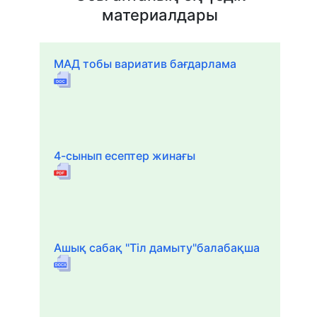
материалдары
МАД тобы вариатив бағдарлама
4-сынып есептер жинағы
Ашық сабақ "Тіл дамыту"балабақша