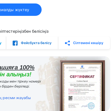
риалды жүктеу
птестеріңізбен бөлісіңіз
у
Фейсбукта бөлісу
Сілтемені көшіру
цияға 100%
н алыңыз!
r коды мен тіркеу номері
 бірден беріледі.
ің ресми жауабы