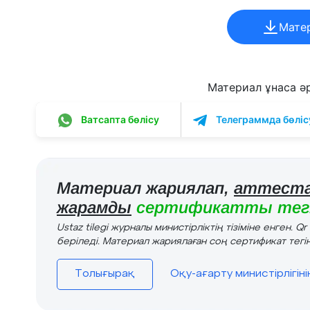
Мате
Материал ұнаса әрі
Ватсапта бөлісу
Телеграммда бөліс
Материал жариялап,
аттеста
жарамды
сертификатты тегі
Ustaz tilegi журналы министірліктің тізіміне енген. Q
беріледі. Материал жариялаған соң сертификат тегін
Толығырақ
Оқу-ағарту министірлігін