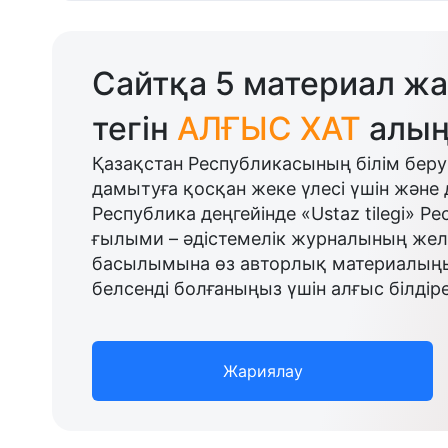
Сайтқа 5 материал жа
тегін
АЛҒЫС ХАТ
алың
Қазақстан Республикасының білім беру
дамытуға қосқан жеке үлесі үшін және 
Республика деңгейінде «Ustaz tilegi» Р
ғылыми – әдістемелік журналының желі
басылымына өз авторлық материалыңыз
белсенді болғаныңыз үшін алғыс білдіре
Жариялау