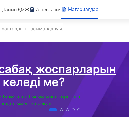
Материалдар
Дайын ҚМЖ
Аттестация
ік заттардың тасымалдануы.
 сабақ жоспарларын
 келеді ме?
Р Білім және Ғылым министірлігінің
тандартымен жасалған