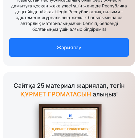
дамытуға қосқан жеке үлесі үшін және де Республика
деңгейінде «Ustaz tilegi» Республикалық ғылыми –
әдістемелік журналының желілік басылымына өз
авторлық материалыңызбен бөлісіп, белсенді
болғаныңыз үшін алғыс білдіреміз!
Жариялау
Сайтқа 25 материал жариялап, тегін
ҚҰРМЕТ ГРОМАТАСЫН
алыңыз!