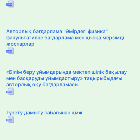
Авторлық бағдарлама "Өмірдегі физика"
факультативке бағдарлама мен қысқа мерзімді
жоспарлар
«Білім беру ұйымдарында мектепішілік бақылау
мен басқаруды ұйымдастыру» тақырыбыдағы
авторлық оқу бағдарламасы
Түзету дамыту сабағынан қмж