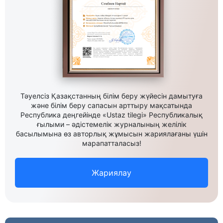
Тәуелсіз Қазақстанның білім беру жүйесін дамытуға
және білім беру сапасын арттыру мақсатында
Республика деңгейінде «Ustaz tilegi» Республикалық
ғылыми – әдістемелік журналының желілік
басылымына өз авторлық жұмысын жариялағаны үшін
марапатталасыз!
Жариялау