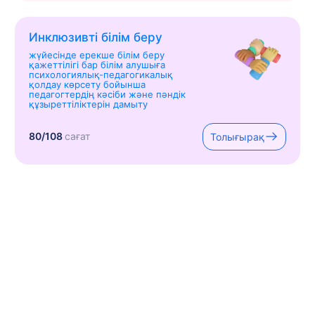
Инклюзивті білім беру
жүйесінде ерекше білім беру
қажеттілігі бар білім алушыға
психологиялық-педагогикалық
қолдау көрсету бойынша
педагогтердің кәсіби және пәндік
құзыреттіліктерін дамыту
80/108
сағат
Толығырақ