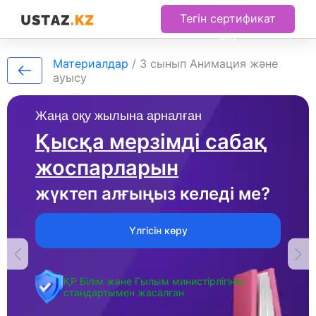
Тегін сертификат
алу
Материалдар
/
3 сынып Анимация және
ауысу
Жаңа оқу жылына арналған
Қысқа мерзімді сабақ
жоспарларын
жүктеп алғыңыз келеді ме?
Үлгісін көру
ҚР Білім және Ғылым министірлігінің
стандартымен жасалған