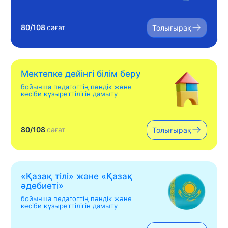
80/108
сағат
Толығырақ
Мектепке дейінгі білім беру
бойынша педагогтің пәндік және
кәсіби құзыреттілігін дамыту
80/108
сағат
Толығырақ
«Қазақ тілі» жəне «Қазақ
əдебиеті»
бойынша педагогтің пәндік және
кәсіби құзыреттілігін дамыту