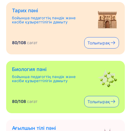
Тарих пәні
бойынша педагогтің пәндік және
кәсіби құзыреттілігін дамыту
80/108
сағат
Толығырақ
Биология пәні
бойынша педагогтің пәндік және
кәсіби құзыреттілігін дамыту
80/108
сағат
Толығырақ
Ағылшын тілі пәні