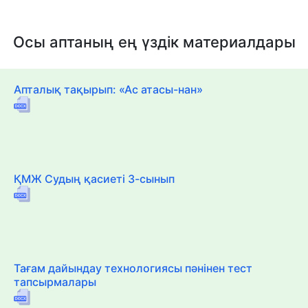
Осы аптаның ең үздік материалдары
Апталық тақырып: «Ас атасы-нан»
ҚМЖ Судың қасиеті 3-сынып
Тағам дайындау технологиясы пәнінен тест
тапсырмалары