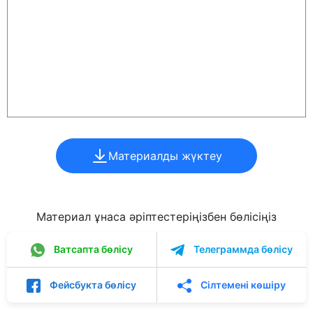
Материалды жүктеу
Материал ұнаса әріптестеріңізбен бөлісіңіз
Ватсапта бөлісу
Телеграммда бөлісу
Фейсбукта бөлісу
Сілтемені көшіру