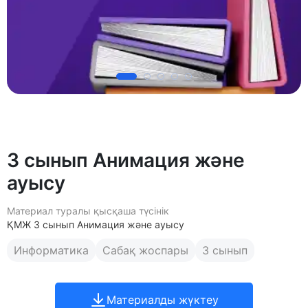
3 сынып Анимация және
ауысу
Материал туралы қысқаша түсінік
ҚМЖ 3 сынып Анимация және ауысу
Информатика
Сабақ жоспары
3 сынып
Материалды жүктеу