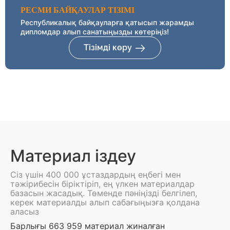
РЕСМИ БАЙҚАУЛАР ТІЗІМІ
Республикалық байқауларға қатысып жарамды
дипломдар алып санатыңызды көтеріңіз!
Тізімді көру
Материал іздеу
Сіз үшін 400 000 ұстаздардың еңбегі мен
тәжірибесін біріктіріп, ең үлкен материалдар
базасын жасадық. Төменде пәніңізді белгілеп,
керек материалды алып сабағыңызға қолдана
аласыз
Барлығы 663 959 материал жиналған