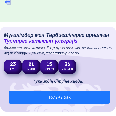
Мұғалімдер мен Тәрбиешілерге арналған
Турнирге қатысып үлгеріңіз
Бірінші қатысып көріңіз. Егер орын алып жатсаңыз, дипломды
алуға болады. Қатысып, тест тапсыру тегін
23
21
15
34
Күн
Сағат
Минут
Секунд
Турнирдің бітуіне қалды
Толығырақ