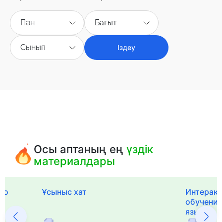
Пән
Бағыт
Сынып
Іздеу
Осы аптаның ең
үздік
материалдары
го
Ұсыныс хат
Интерак
обучения
языка и 