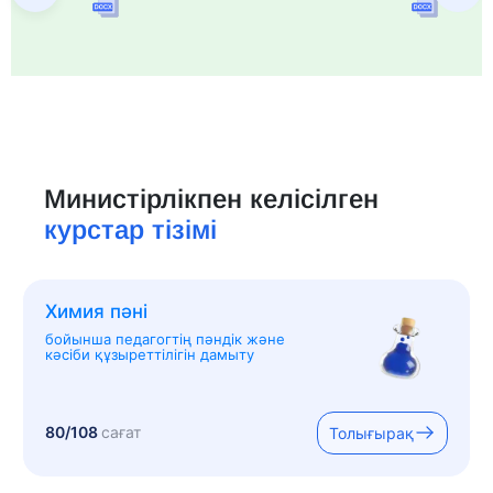
Министірлікпен келісілген
курстар тізімі
Химия пәні
бойынша педагогтің пәндік және
кәсіби құзыреттілігін дамыту
80/108
сағат
Толығырақ