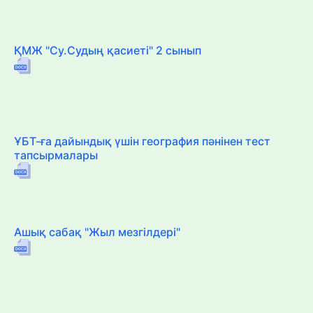
ҚМЖ "Су.Судың қасиеті" 2 сынып
ҰБТ-ға дайындық үшін география пәнінен тест
тапсырмалары
Ашық сабақ "Жыл мезгілдері"