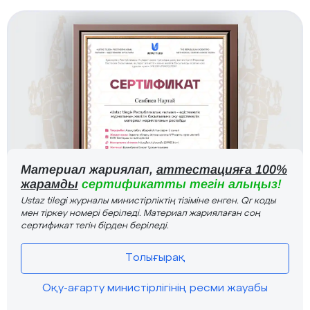
Материал жариялап,
аттестацияға 100%
жарамды
сертификатты тегін алыңыз!
Ustaz tilegi журналы министірліктің тізіміне енген. Qr коды
мен тіркеу номері беріледі. Материал жариялаған соң
сертификат тегін бірден беріледі.
Толығырақ
Оқу-ағарту министірлігінің ресми жауабы