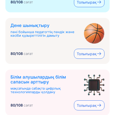
80/108
сағат
Толығырақ
Дене шынықтыру
пәні бойынша педагогтің пәндік және
кәсіби құзыреттілігін дамыту
80/108
сағат
Толығырақ
Білім алушылардың білім
сапасын арттыру
мақсатында сабақта цифрлық
технологияларды қолдану
80/108
сағат
Толығырақ