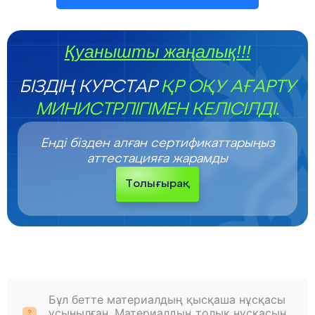
Қуанышты жаңалық!!!
БІЗДІҢ КУРСТАР
ҚР ОҚУ АҒАРТУ
МИНИСТРЛІГІМЕН КЕЛІСІЛДІ.
Енді бізден алған сертификаттарыңыз
аттестацияға жарамды
Толығырақ
Бұл бетте материалдың қысқаша нұсқасы
ұсынылған. Материалдың толық нұсқасын