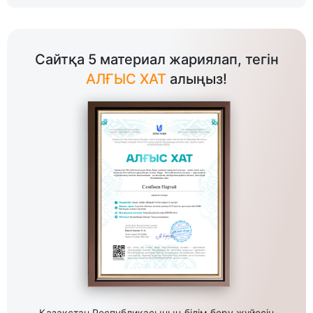
Сайтқа 5 материал жариялап, тегін
АЛҒЫС ХАТ
алыңыз!
Қазақстан Республикасының білім беру жүйесін