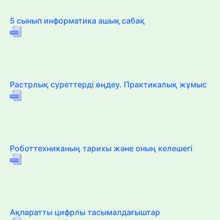
5 сынып информатика ашық сабақ
Растрлық суреттерді өңдеу. Практикалық жұмыс
Роботтехниканың тарихы және оның келешегі
Ақпаратты цифрлы тасымалдағыштар