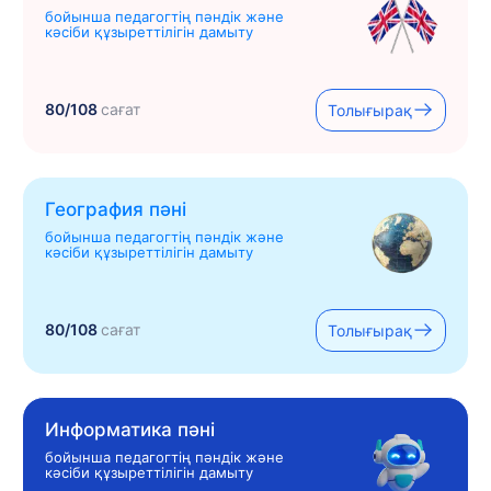
бойынша педагогтің пәндік және
кәсіби құзыреттілігін дамыту
80/108
сағат
Толығырақ
География пәні
бойынша педагогтің пәндік және
кәсіби құзыреттілігін дамыту
80/108
сағат
Толығырақ
Информатика пәні
бойынша педагогтің пәндік және
кәсіби құзыреттілігін дамыту