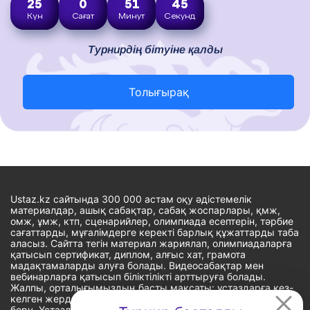
25
0
51
43
Күн
Сағат
Минут
Секунд
Турнирдің бітуіне қалды
Толығырақ
Ustaz.kz сайтында 300 000 астам оқу әдістемелік
материалдар, ашық сабақтар, сабақ жоспарлары, қмж,
омж, ұмж, ктп, сценарийлер, олимпиада есептерін, тәрбие
сағаттарды, мұғалімдерге керекті барлық құжаттарды таба
аласыз. Сайтта тегін материал жариялап, олимпиадаларға
қатысып сертификат, диплом, алғыс хат, грамота
мадақтамаларды алуға болады. Видеосабақтар мен
вебинарларға қатысып біліктілікті арттыруға болады.
Жалпы, орталығымыздың басты мақсаты: ұстаздарға кез-
келген жерде, кез-келген уақытта білім алуына мүмкіндік
беру. Ұстаздардың барлық өзекті мәселелеріне