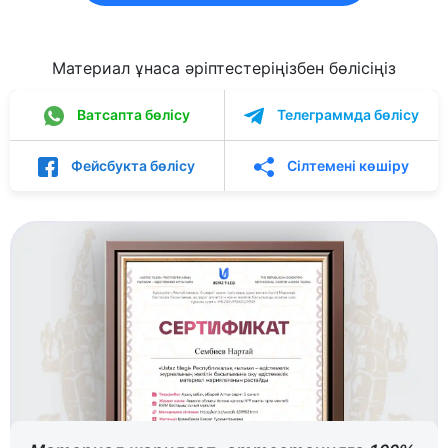
Материал ұнаса әріптестеріңізбен бөлісіңіз
Ватсапта бөлісу
Телеграммда бөлісу
Фейсбукта бөлісу
Сілтемені көшіру