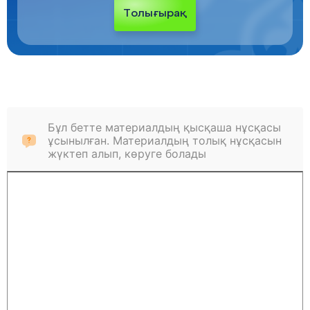
Толығырақ
Бұл бетте материалдың қысқаша нұсқасы
ұсынылған. Материалдың толық нұсқасын
жүктеп алып, көруге болады