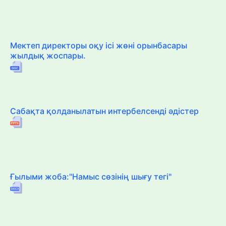
Мектеп директоры оқу ісі жөні орынбасары
жылдық жоспары.
Сабақта қолданылатын интербелсенді әдістер
Ғылыми жоба:"Намыс сөзінің шығу тегі"