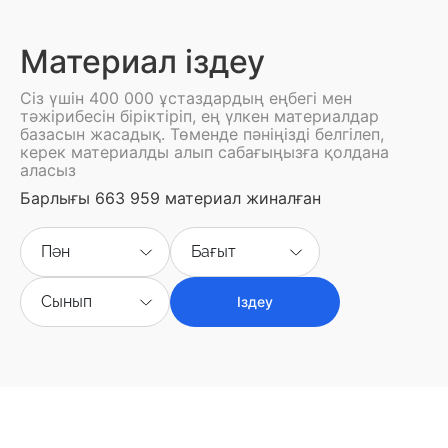
Материал іздеу
Сіз үшін 400 000 ұстаздардың еңбегі мен
тәжірибесін біріктіріп, ең үлкен материалдар
базасын жасадық. Төменде пәніңізді белгілеп,
керек материалды алып сабағыңызға қолдана
аласыз
Барлығы 663 959 материал жиналған
Пән
Бағыт
Сынып
Іздеу