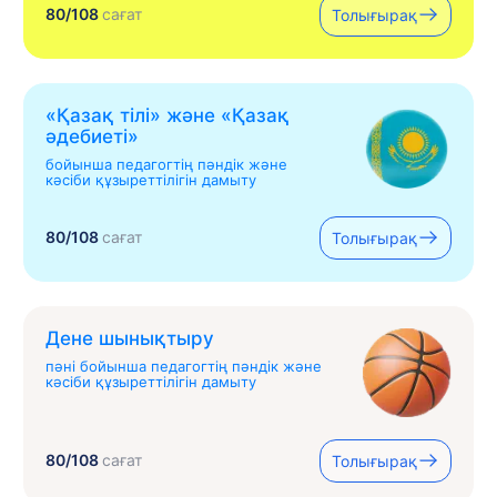
80/108
сағат
Толығырақ
«Қазақ тілі» жəне «Қазақ
əдебиеті»
бойынша педагогтің пәндік және
кәсіби құзыреттілігін дамыту
80/108
сағат
Толығырақ
Дене шынықтыру
пәні бойынша педагогтің пәндік және
кәсіби құзыреттілігін дамыту
80/108
сағат
Толығырақ