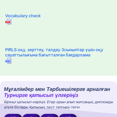
Vocabulary check
PIRLS:оқу, зерттеу, талдау 3сыныптар үшін оқу
сауаттылығына бағытталған бағдарлама
Мұғалімдер мен Тәрбиешілерге арналған
Турнирге қатысып үлгеріңіз
Бірінші қатысып көріңіз. Егер орын алып жатсаңыз, дипломды
алуға болады. Қатысып, тест тапсыру тегін