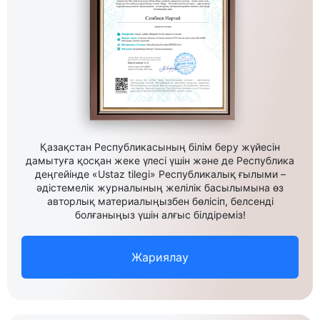
Қазақстан Республикасының білім беру жүйесін
дамытуға қосқан жеке үлесі үшін және де Республика
деңгейінде «Ustaz tilegi» Республикалық ғылыми –
әдістемелік журналының желілік басылымына өз
авторлық материалыңызбен бөлісіп, белсенді
болғаныңыз үшін алғыс білдіреміз!
Жариялау