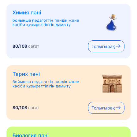
Химия пәні
бойынша педагогтің пәндік және
кәсіби құзыреттілігін дамыту
80/108
сағат
Толығырақ
Тарих пәні
бойынша педагогтің пәндік және
кәсіби құзыреттілігін дамыту
80/108
сағат
Толығырақ
Биология пәні