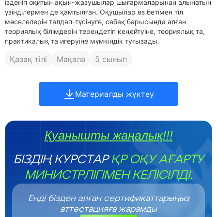
ізденіп оқитын ақын-жазушылар шығармаларынан алынатын
үзінділермен де қамтылған. Оқушылар өз бетімен тіл
мәселелерін талдап-түсінуге, сабақ барысында алған
теориялық білімдерін тереңдетіп кеңейтуіне, теориялық та,
практикалық та игеруіне мүмкіндік туғызады.
Қазақ тілі
Мақала
5 сынып
Материалды жүктеу
Қуанышты жаңалық!!!
БІЗДІҢ КУРСТАР
ҚР ОҚУ АҒАРТУ
МИНИСТРЛІГІМЕН КЕЛІСІЛДІ.
Енді бізден алған сертификаттарыңыз
аттестацияға жарамды