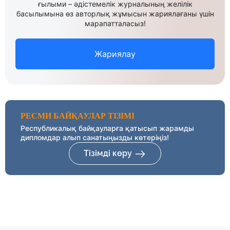
ғылыми – әдістемелік журналының желілік
басылымына өз авторлық жұмысын жариялағаны үшін
марапатталасыз!
Жариялау
РЕСМИ БАЙҚАУЛАР ТІЗІМІ
Республикалық байқауларға қатысып жарамды
дипломдар алып санатыңызды көтеріңіз!
Тізімді көру