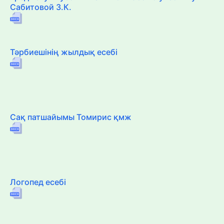
Сабитовой З.К.
Тәрбиешінің жылдық есебі
Сақ патшайымы Томирис қмж
Логопед есебі