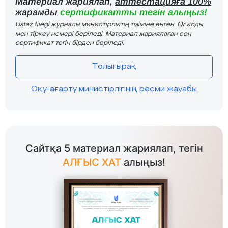
Материал жариялап,
аттестацияға 100%
жарамды
сертификатты тегін алыңыз!
Ustaz tilegi журналы министірліктің тізіміне енген. Qr коды
мен тіркеу номері беріледі. Материал жариялаған соң
сертификат тегін бірден беріледі.
Толығырақ
Оқу-ағарту министірлігінің ресми жауабы
Сайтқа 5 материал жариялап, тегін
АЛҒЫС ХАТ
алыңыз!