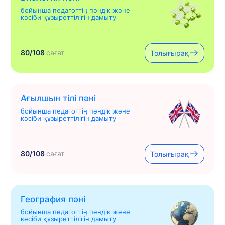
бойынша педагогтің пәндік және
кәсіби құзыреттілігін дамыту
80/108
сағат
Толығырақ
Ағылшын тілі пәні
бойынша педагогтің пәндік және
кәсіби құзыреттілігін дамыту
80/108
сағат
Толығырақ
География пәні
бойынша педагогтің пәндік және
кәсіби құзыреттілігін дамыту