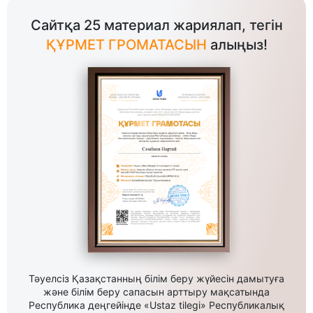
Сайтқа 25 материал жариялап, тегін
ҚҰРМЕТ ГРОМАТАСЫН
алыңыз!
Тәуелсіз Қазақстанның білім беру жүйесін дамытуға
және білім беру сапасын арттыру мақсатында
Республика деңгейінде «Ustaz tilegi» Республикалық