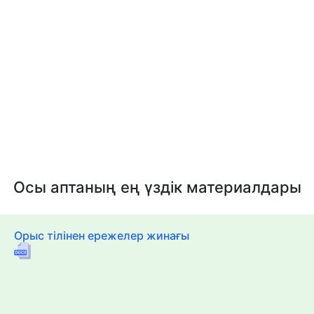
Осы аптаның ең үздік материалдары
Орыс тілінен ережелер жинағы