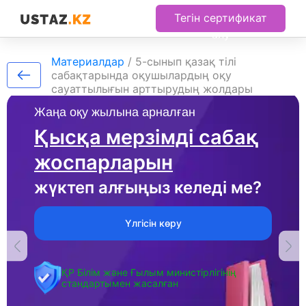
Тегін сертификат
алу
Материалдар
/
5-сынып қазақ тілі
сабақтарында оқушылардың оқу
сауаттылығын арттырудың жолдары
Жаңа оқу жылына арналған
Қысқа мерзімді сабақ
жоспарларын
жүктеп алғыңыз келеді ме?
Үлгісін көру
ҚР Білім және Ғылым министірлігінің
стандартымен жасалған