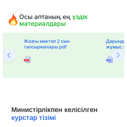
Осы аптаның ең
үздік
материалдары
с
Жазғы мектеп 2 сын
Дарынды
тапсырмалары.pdf
жұмыс ж
Министірлікпен келісілген
курстар тізімі