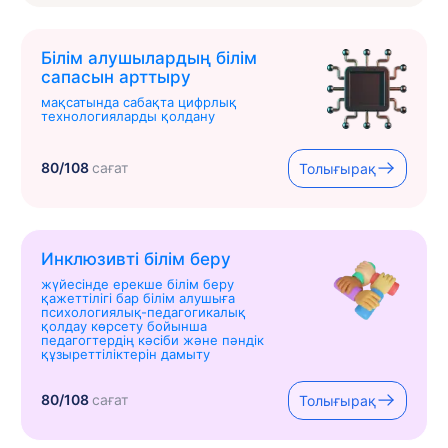
Білім алушылардың білім
сапасын арттыру
мақсатында сабақта цифрлық
технологияларды қолдану
80/108
сағат
Толығырақ
Инклюзивті білім беру
жүйесінде ерекше білім беру
қажеттілігі бар білім алушыға
психологиялық-педагогикалық
қолдау көрсету бойынша
педагогтердің кәсіби және пәндік
құзыреттіліктерін дамыту
80/108
сағат
Толығырақ