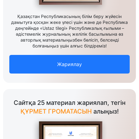
Қазақстан Республикасының білім беру жүйесін
дамытуға қосқан жеке үлесі үшін және де Республика
деңгейінде «Ustaz tilegi» Республикалық ғылыми –
әдістемелік журналының желілік басылымына өз
авторлық материалыңызбен бөлісіп, белсенді
болғаныңыз үшін алғыс білдіреміз!
Жариялау
Сайтқа 25 материал жариялап, тегін
ҚҰРМЕТ ГРОМАТАСЫН
алыңыз!