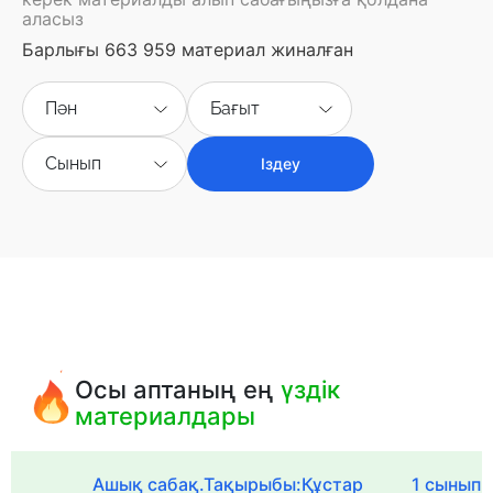
аласыз
Барлығы 663 959 материал жиналған
Пән
Бағыт
Сынып
Іздеу
Осы аптаның ең
үздік
материалдары
Ашық сабақ.Тақырыбы:Құстар
1 сыныпқа