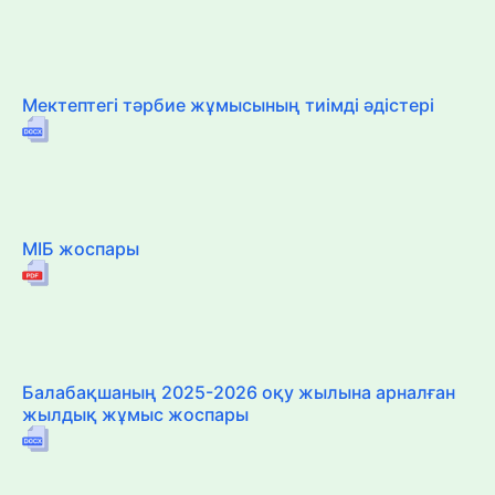
Мектептегі тәрбие жұмысының тиімді әдістері
МІБ жоспары
Балабақшаның 2025-2026 оқу жылына арналған
жылдық жұмыс жоспары