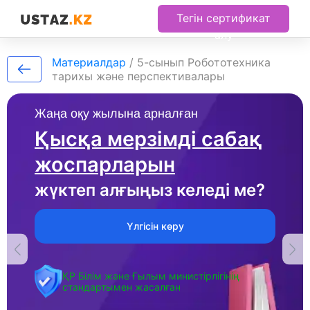
Тегін сертификат
алу
Материалдар
/
5-сынып Робототехника
тарихы және перспективалары
Жаңа оқу жылына арналған
Қысқа мерзімді сабақ
жоспарларын
жүктеп алғыңыз келеді ме?
Үлгісін көру
ҚР Білім және Ғылым министірлігінің
стандартымен жасалған