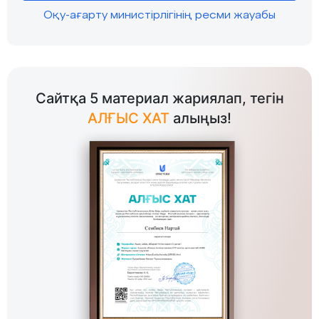
Оқу-ағарту министірлігінің ресми жауабы
Сайтқа 5 материал жариялап, тегін
АЛҒЫС ХАТ
алыңыз!