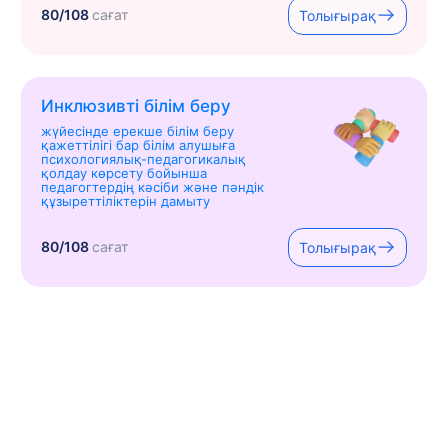
80/108
сағат
Толығырақ
Инклюзивті білім беру
жүйесінде ерекше білім беру
қажеттілігі бар білім алушыға
психологиялық-педагогикалық
қолдау көрсету бойынша
педагогтердің кәсіби және пәндік
құзыреттіліктерін дамыту
80/108
сағат
Толығырақ