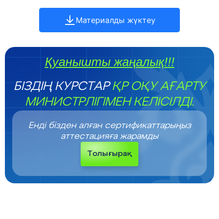
Материалды жүктеу
Қуанышты жаңалық!!!
БІЗДІҢ КУРСТАР
ҚР ОҚУ АҒАРТУ
МИНИСТРЛІГІМЕН КЕЛІСІЛДІ.
Енді бізден алған сертификаттарыңыз
аттестацияға жарамды
Толығырақ