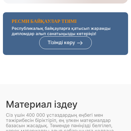
РЕСМИ БАЙҚАУЛАР ТІЗІМІ
Республикалық байқауларға қатысып жарамды
дипломдар алып санатыңызды көтеріңіз!
Тізімді көру
Материал іздеу
Сіз үшін 400 000 ұстаздардың еңбегі мен
тәжірибесін біріктіріп, ең үлкен материалдар
базасын жасадық. Төменде пәніңізді белгілеп,
керек материалды алып сабағыңызға қолдана