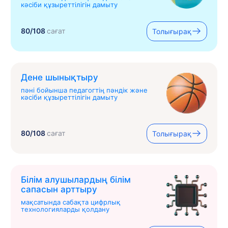
кәсіби құзыреттілігін дамыту
80/108
сағат
Толығырақ
Дене шынықтыру
пәні бойынша педагогтің пәндік және
кәсіби құзыреттілігін дамыту
80/108
сағат
Толығырақ
Білім алушылардың білім
сапасын арттыру
мақсатында сабақта цифрлық
технологияларды қолдану