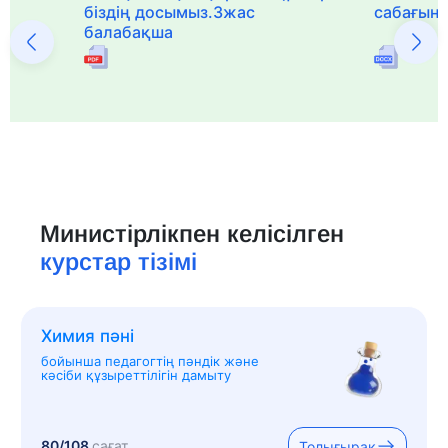
біздің досымыз.3жас
сабағын
балабақша
Министірлікпен келісілген
курстар тізімі
Химия пәні
бойынша педагогтің пәндік және
кәсіби құзыреттілігін дамыту
80/108
сағат
Толығырақ