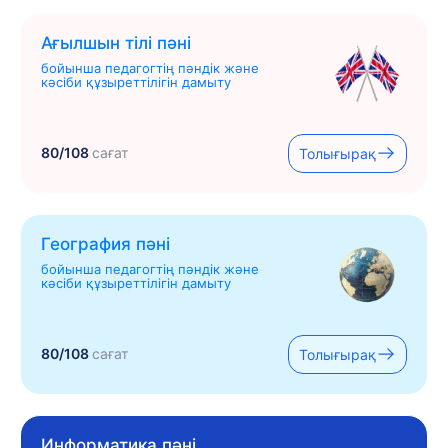
Ағылшын тілі пәні
бойынша педагогтің пәндік және
кәсіби құзыреттілігін дамыту
80/108
сағат
Толығырақ
География пәні
бойынша педагогтің пәндік және
кәсіби құзыреттілігін дамыту
80/108
сағат
Толығырақ
Информатика пәні