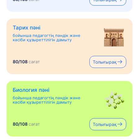
Тарих пәні
бойынша педагогтің пәндік және
кәсіби құзыреттілігін дамыту
80/108
сағат
Толығырақ
Биология пәні
бойынша педагогтің пәндік және
кәсіби құзыреттілігін дамыту
80/108
сағат
Толығырақ