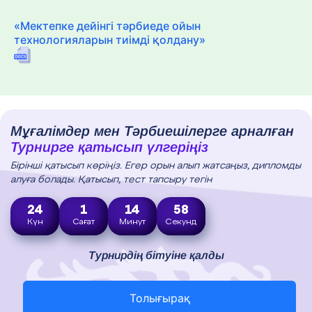
«Мектепке дейінгі тәрбиеде ойын
технологияларын тиімді қолдану»
Мұғалімдер мен Тәрбиешілерге арналған
Турнирге қатысып үлгеріңіз
Бірінші қатысып көріңіз. Егер орын алып жатсаңыз, дипломды
алуға болады. Қатысып, тест тапсыру тегін
24
1
14
57
Күн
Сағат
Минут
Секунд
Турнирдің бітуіне қалды
Толығырақ