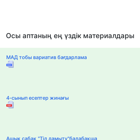
Осы аптаның ең үздік материалдары
МАД тобы вариатив бағдарлама
4-сынып есептер жинағы
Ашық сабақ "Тіл дамыту"балабақша