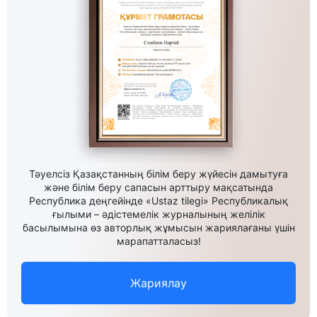
Тәуелсіз Қазақстанның білім беру жүйесін дамытуға
және білім беру сапасын арттыру мақсатында
Республика деңгейінде «Ustaz tilegi» Республикалық
ғылыми – әдістемелік журналының желілік
басылымына өз авторлық жұмысын жариялағаны үшін
марапатталасыз!
Жариялау