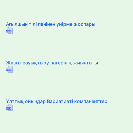
Ағылшын тілі пәнінен үйірме жоспары
Жазғы сауықтыру лагерінің жиынтығы
Ұлттық ойындар Вариативті компаненттер