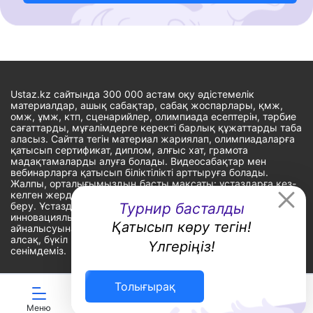
Ustaz.kz сайтында 300 000 астам оқу әдістемелік
материалдар, ашық сабақтар, сабақ жоспарлары, қмж,
омж, ұмж, ктп, сценарийлер, олимпиада есептерін, тәрбие
сағаттарды, мұғалімдерге керекті барлық құжаттарды таба
аласыз. Сайтта тегін материал жариялап, олимпиадаларға
қатысып сертификат, диплом, алғыс хат, грамота
мадақтамаларды алуға болады. Видеосабақтар мен
вебинарларға қатысып біліктілікті арттыруға болады.
Жалпы, орталығымыздың басты мақсаты: ұстаздарға кез-
келген жерде, кез-келген уақытта білім алуына мүмкіндік
беру. Ұстаздардың барлық өзекті мәселелеріне
Турнир басталды
инновациялық шешім тауып, шығармашылық жұмыспен
Қатысып көру тегін!
айналысуына уақыт сыйлау. «Ұстаздарға сапалы білім бере
алсақ, бүкіл Қазақ еліне білім бере аламыз» - деген
Үлгеріңіз!
сенімдеміз.
Толығырақ
Сайт Peaksoft веб-студиясында жасалған - Peaksoft.kz
Меню
ЖИ көмекші
Ойындар
Дайын ҚМЖ