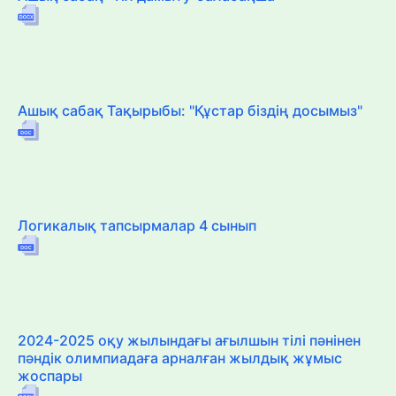
Ашық сабақ Тақырыбы: "Құстар біздің досымыз"
Логикалық тапсырмалар 4 сынып
2024-2025 оқу жылындағы ағылшын тілі пәнінен
пәндік олимпиадаға арналған жылдық жұмыс
жоспары