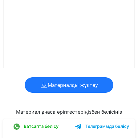
Материалды жүктеу
Материал ұнаса әріптестеріңізбен бөлісіңіз
Ватсапта бөлісу
Телеграммда бөлісу