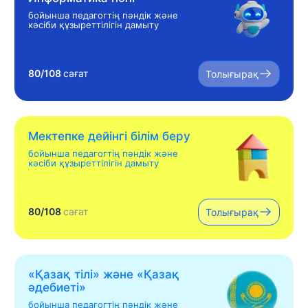
бойынша педагогтің пәндік және
кәсіби құзыреттілігін дамыту
80/108
сағат
Толығырақ
Мектепке дейінгі білім беру
бойынша педагогтің пәндік және
кәсіби құзыреттілігін дамыту
80/108
сағат
Толығырақ
«Қазақ тілі» жəне «Қазақ
əдебиеті»
бойынша педагогтің пәндік және