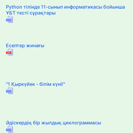
Python тілінде 11-сынып информатикасы бойынша
ҰБТ тесті сұрақтары
Есептер жинағы
"1 Қыркүйек - білім күні!"
Әдіскердің бір жылдық циклограммасы