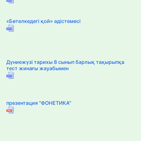
«Бөтелкедегі қой» әдістемесі
Дүниежүзі тарихы 8 сынып барлық тақырыпқа
тест жинағы жауабымен
презентация "ФОНЕТИКА"