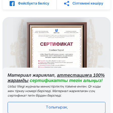
Фейсбукта бөлісу
Сілтемені көшіру
Материал жариялап,
аттестацияға 100%
жарамды
сертификатты тегін алыңыз!
Ustaz tilegi журналы министірліктің тізіміне енген. Qr коды
мен тіркеу номері беріледі. Материал жариялаған соң
сертификат тегін бірден беріледі.
Толығырақ