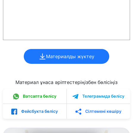
Материалды жүктеу
Материал ұнаса әріптестеріңізбен бөлісіңіз
Ватсапта бөлісу
Телеграммда бөлісу
Фейсбукта бөлісу
Сілтемені көшіру