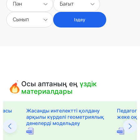
Пән
Бағыт
Сынып
Іздеу
Осы аптаның ең
үздік
материалдары
рмасы
Жасанды интелектті қолдану
Педагог-
арқылы күрделі геометриялық
жеке оқ
денелерді модельдеу