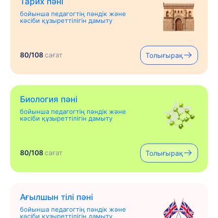
Тарих пәні
бойынша педагогтің пәндік және
кәсіби құзыреттілігін дамыту
80/108
сағат
Толығырақ
Биология пәні
бойынша педагогтің пәндік және
кәсіби құзыреттілігін дамыту
80/108
сағат
Толығырақ
Ағылшын тілі пәні
бойынша педагогтің пәндік және
кәсіби құзыреттілігін дамыту