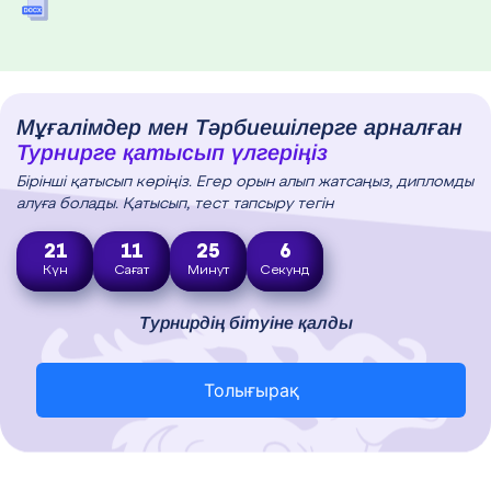
Мұғалімдер мен Тәрбиешілерге арналған
Турнирге қатысып үлгеріңіз
Бірінші қатысып көріңіз. Егер орын алып жатсаңыз, дипломды
алуға болады. Қатысып, тест тапсыру тегін
21
11
25
5
Күн
Сағат
Минут
Секунд
Турнирдің бітуіне қалды
Толығырақ