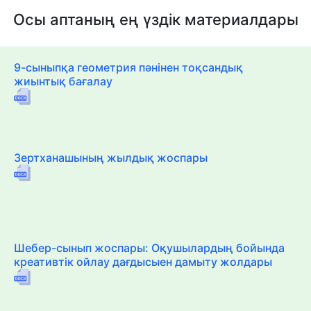
Осы аптаның ең үздік материалдары
9-сыныпқа геометрия пәнінен тоқсандық
жиынтық бағалау
Зертханашының жылдық жоспары
Шебер-сынып жоспары: Оқушылардың бойында
креативтік ойлау дағдысыен дамыту жолдары