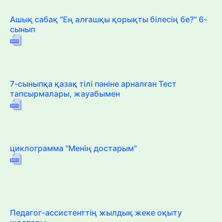
Ашық сабақ "Ең алғашқы қорықты білесің бе?" 6-
сынып
7-сыныпқа қазақ тілі пәніне арналған Тест
тапсырмалары, жауабымен
циклограмма "Менің достарым"
Педагог-ассистенттің жылдық жеке оқыту