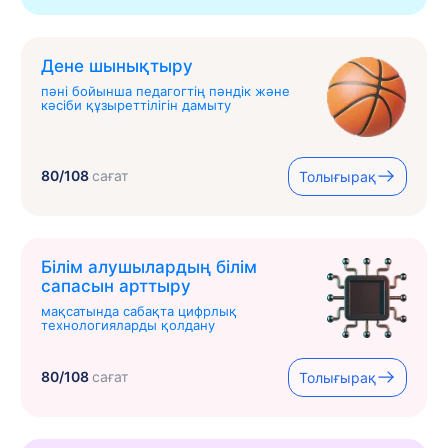
Дене шынықтыру
пәні бойынша педагогтің пәндік және
кәсіби құзыреттілігін дамыту
80/108
сағат
Толығырақ
Білім алушылардың білім
сапасын арттыру
мақсатында сабақта цифрлық
технологияларды қолдану
80/108
сағат
Толығырақ