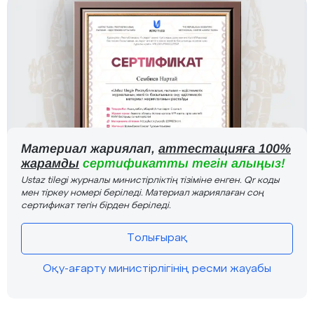
Материал жариялап,
аттестацияға 100%
жарамды
сертификатты тегін алыңыз!
Ustaz tilegi журналы министірліктің тізіміне енген. Qr коды
мен тіркеу номері беріледі. Материал жариялаған соң
сертификат тегін бірден беріледі.
Толығырақ
Оқу-ағарту министірлігінің ресми жауабы