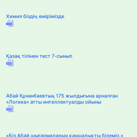
Химия біздің өмірімізде
Қазақ тілінен тест 7-сынып
Абай Құнанбаевтың 175 жылдығына арналған
«Логика» атты интеллектуалды ойыны
«Біз Абай шығармаларын қаншалықты білеміз »