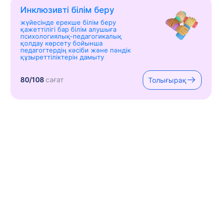
Инклюзивті білім беру
жүйесінде ерекше білім беру
қажеттілігі бар білім алушыға
психологиялық-педагогикалық
қолдау көрсету бойынша
педагогтердің кәсіби және пәндік
құзыреттіліктерін дамыту
80/108
сағат
Толығырақ