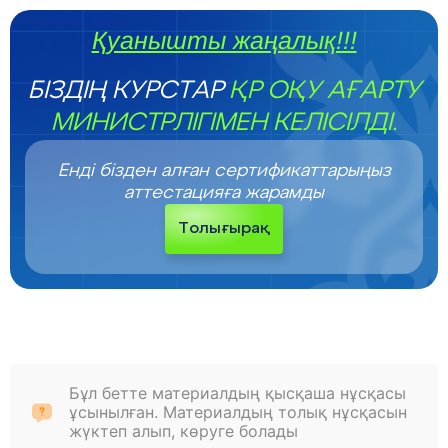
Қуанышты жаңалық!!!
БІЗДІҢ КУРСТАР
ҚР ОҚУ АҒАРТУ
МИНИСТРЛІГІМЕН КЕЛІСІЛДІ.
Енді бізден алған сертификаттарыңыз
аттестацияға жарамды
Толығырақ
Бұл бетте материалдың қысқаша нұсқасы
ұсынылған. Материалдың толық нұсқасын
жүктеп алып, көруге болады