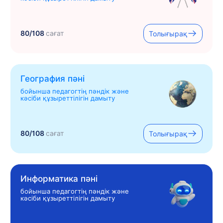
80/108
сағат
Толығырақ
География пәні
бойынша педагогтің пәндік және
кәсіби құзыреттілігін дамыту
80/108
сағат
Толығырақ
Информатика пәні
бойынша педагогтің пәндік және
кәсіби құзыреттілігін дамыту