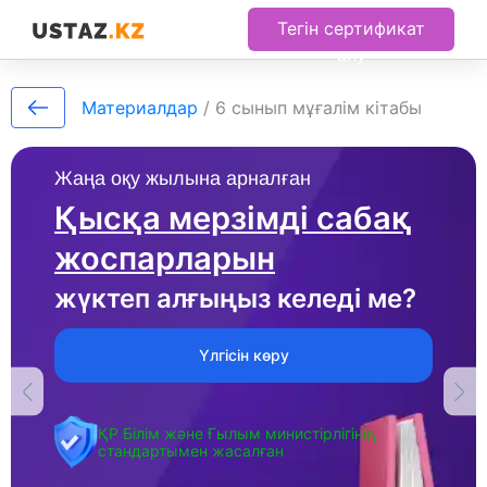
Тегін сертификат
алу
Материалдар
/
6 сынып мұғалім кітабы
Жаңа оқу жылына арналған
Қысқа мерзімді сабақ
жоспарларын
жүктеп алғыңыз келеді ме?
Үлгісін көру
ҚР Білім және Ғылым министірлігінің
стандартымен жасалған