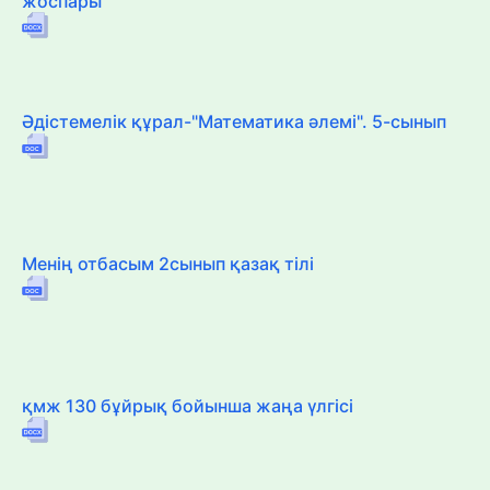
жоспары
Әдістемелік құрал-"Математика әлемі". 5-сынып
Менің отбасым 2сынып қазақ тілі
қмж 130 бұйрық бойынша жаңа үлгісі