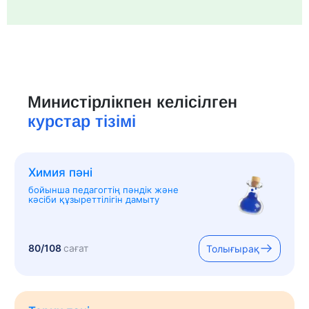
Министірлікпен келісілген
курстар тізімі
Химия пәні
бойынша педагогтің пәндік және
кәсіби құзыреттілігін дамыту
80/108
сағат
Толығырақ