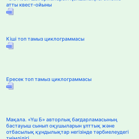
атты квест-ойыны
Кіші топ тамыз циклограммасы
Ересек топ тамыз циклограммасы
Мақала. «Үш Б» авторлық бағдарламасының
бастауыш сынып оқушыларын ұлттық және
отбасылық құндылықтар негізінде тәрбиелеудегі
тиімділігі.