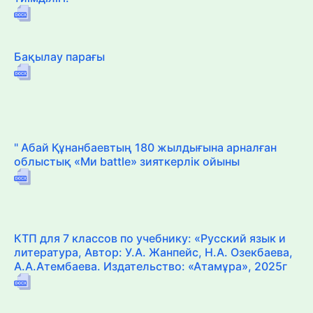
Бақылау парағы
" Абай Құнанбаевтың 180 жылдығына арналған
облыстық «Ми battle» зияткерлік ойыны
КТП для 7 классов по учебнику: «Русский язык и
литература, Автор: У.А. Жанпейс, Н.А. Озекбаева,
А.А.Атембаева. Издательство: «Атамұра», 2025г