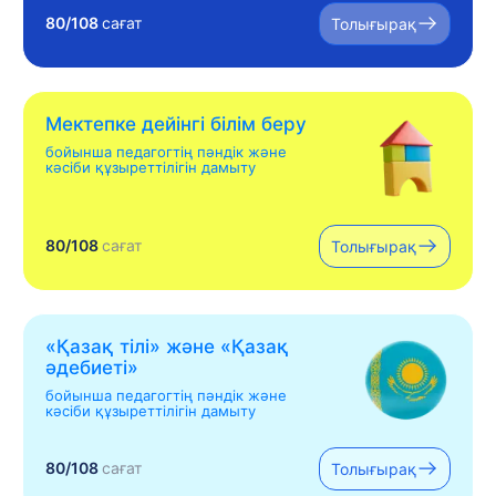
80/108
сағат
Толығырақ
Мектепке дейінгі білім беру
бойынша педагогтің пәндік және
кәсіби құзыреттілігін дамыту
80/108
сағат
Толығырақ
«Қазақ тілі» жəне «Қазақ
əдебиеті»
бойынша педагогтің пәндік және
кәсіби құзыреттілігін дамыту
80/108
сағат
Толығырақ