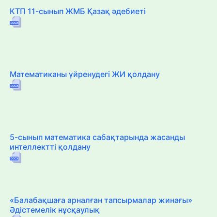
КТП 11-сынып ЖМБ Қазақ әдебиеті
Математиканы үйренудегі ЖИ қолдану
5-сынып математика сабақтарында жасанды
интеллектті қолдану
«Балабақшаға арналған тапсырмалар жинағы»
Әдістемелік нұсқаулық