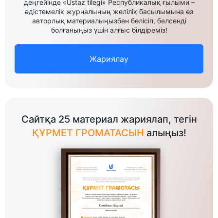
деңгейінде «Ustaz tilegi» Республикалық ғылыми –
әдістемелік журналының желілік басылымына өз
авторлық материалыңызбен бөлісіп, белсенді
болғаныңыз үшін алғыс білдіреміз!
Жариялау
Сайтқа 25 материал жариялап, тегін
ҚҰРМЕТ ГРОМАТАСЫН
алыңыз!