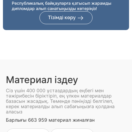
Республикалық байқауларға қатысып жарамды
дипломдар алып санатыңызды көтеріңіз!
Тізімді көру
Материал іздеу
Сіз үшін 400 000 ұстаздардың еңбегі мен
тәжірибесін біріктіріп, ең үлкен материалдар
базасын жасадық. Төменде пәніңізді белгілеп,
керек материалды алып сабағыңызға қолдана
аласыз
Барлығы 663 959 материал жиналған