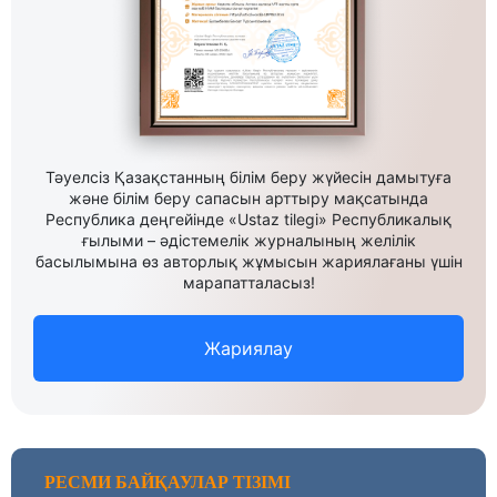
Тәуелсіз Қазақстанның білім беру жүйесін дамытуға
және білім беру сапасын арттыру мақсатында
Республика деңгейінде «Ustaz tilegi» Республикалық
ғылыми – әдістемелік журналының желілік
басылымына өз авторлық жұмысын жариялағаны үшін
марапатталасыз!
Жариялау
РЕСМИ БАЙҚАУЛАР ТІЗІМІ