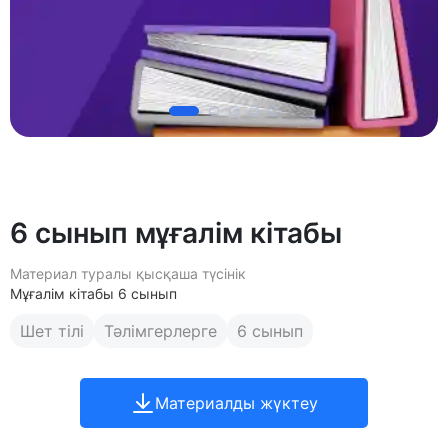
6 сынып мұғалім кітабы
Материал туралы қысқаша түсінік
Мұғалім кітабы 6 сынып
Шет тілі
Тәлімгерлерге
6 сынып
Материалды жүктеу