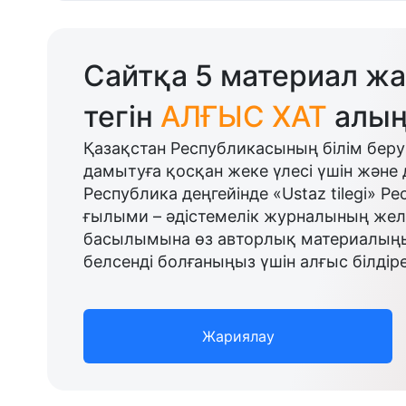
Сайтқа 5 материал жа
тегін
АЛҒЫС ХАТ
алың
Қазақстан Республикасының білім беру
дамытуға қосқан жеке үлесі үшін және 
Республика деңгейінде «Ustaz tilegi» Р
ғылыми – әдістемелік журналының желі
басылымына өз авторлық материалыңыз
белсенді болғаныңыз үшін алғыс білдіре
Жариялау