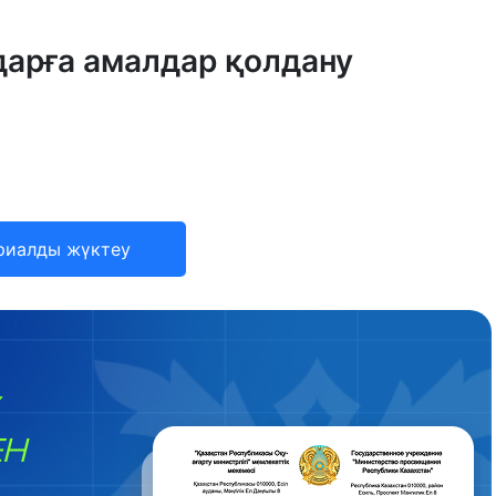
дарға амалдар қолдану
риалды жүктеу
ЕН