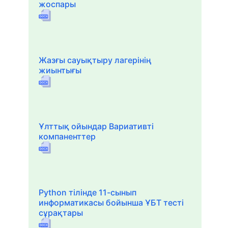
жоспары
Жазғы сауықтыру лагерінің
жиынтығы
Ұлттық ойындар Вариативті
компаненттер
Python тілінде 11-сынып
информатикасы бойынша ҰБТ тесті
сұрақтары