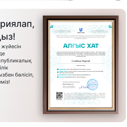
риялап,
ыз!
 жүйесін
де
еспубликалық
лік
бен бөлісіп,
міз!