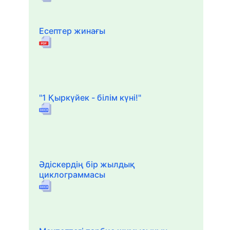
Есептер жинағы
"1 Қыркүйек - білім күні!"
Әдіскердің бір жылдық
циклограммасы