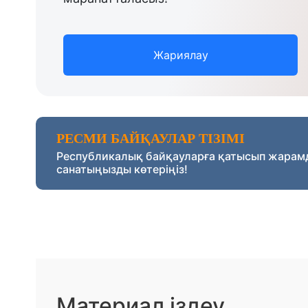
Жариялау
РЕСМИ БАЙҚАУЛАР ТІЗІМІ
Республикалық байқауларға қатысып жарам
санатыңызды көтеріңіз!
Материал іздеу