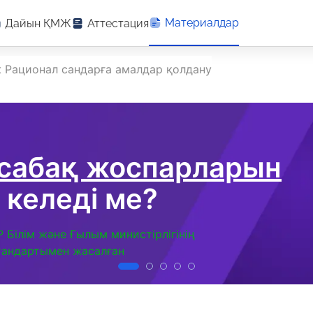
Материалдар
Дайын ҚМЖ
Аттестация
 Рационал сандарға амалдар қолдану
 сабақ жоспарларын
 келеді ме?
Р Білім және Ғылым министірлігінің
тандартымен жасалған