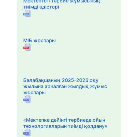
Мектептегі тәрбие жұмысының
тиімді әдістері
МІБ жоспары
Балабақшаның 2025-2026 оқу
жылына арналған жылдық жұмыс
жоспары
«Мектепке дейінгі тәрбиеде ойын
технологияларын тиімді қолдану»