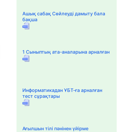
Ашық сабақ Сөйлеуді дамыту бала
бақша
1 Сыныптың ата-аналарына арналған
Информатикадан ҰБТ-ға арналған
тест сұрақтары
Ағылшын тілі пәнінен үйірме