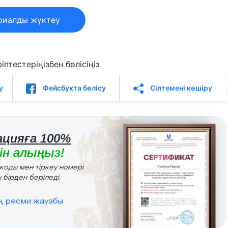
риалды жүктеу
птестеріңізбен бөлісіңіз
у
Фейсбукта бөлісу
Сілтемені көшіру
цияға 100%
н алыңыз!
r коды мен тіркеу номері
 бірден беріледі.
ің ресми жауабы