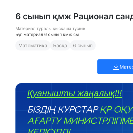
6 сынып қмж Рационал сан
Материал туралы қысқаша түсінік
Бұл материал 6 сынып қмж сы
Математика
Басқа
6 сынып
Мате
Қуанышты жаңалық!!!
БІЗДІҢ КУРСТАР
ҚР ОҚУ
АҒАРТУ МИНИСТРЛІГІМ
КЕЛІСІЛДІ.