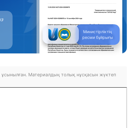
ыз
Министірліктің
ресми бұйрығы
 ұсынылған. Материалдың толық нұсқасын жүктеп