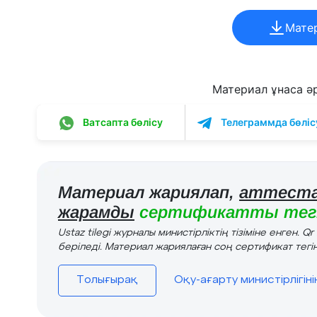
Мате
Материал ұнаса әрі
Ватсапта бөлісу
Телеграммда бөліс
Материал жариялап,
аттеста
жарамды
сертификатты тегі
Ustaz tilegi журналы министірліктің тізіміне енген. Q
беріледі. Материал жариялаған соң сертификат тегін
Толығырақ
Оқу-ағарту министірлігін