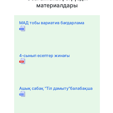
материалдары
МАД тобы вариатив бағдарлама
4-сынып есептер жинағы
Ашық сабақ "Тіл дамыту"балабақша