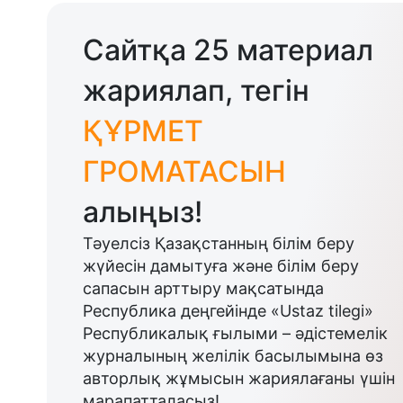
Сайтқа 25 материал
жариялап, тегін
ҚҰРМЕТ
ГРОМАТАСЫН
алыңыз!
Тәуелсіз Қазақстанның білім беру
жүйесін дамытуға және білім беру
сапасын арттыру мақсатында
Республика деңгейінде «Ustaz tilegi»
Республикалық ғылыми – әдістемелік
журналының желілік басылымына өз
авторлық жұмысын жариялағаны үшін
марапатталасыз!