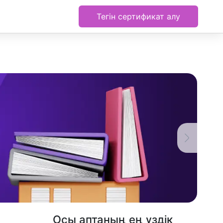
Тегін сертификат алу
Осы аптаның ең үздік