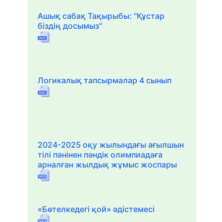
Ашық сабақ Тақырыбы: "Құстар
біздің досымыз"
Логикалық тапсырмалар 4 сынып
2024-2025 оқу жылындағы ағылшын
тілі пәнінен пәндік олимпиадаға
арналған жылдық жұмыс жоспары
«Бөтелкедегі қой» әдістемесі