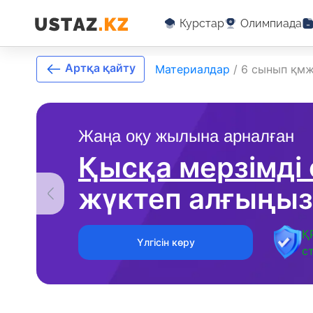
Курстар
Олимпиада
Артқа қайту
Материалдар
/
6 сынып қмж
Жаңа оқу жылына арналған
Қысқа мерзімді
жүктеп алғыңыз
Қ
Үлгісін көру
с