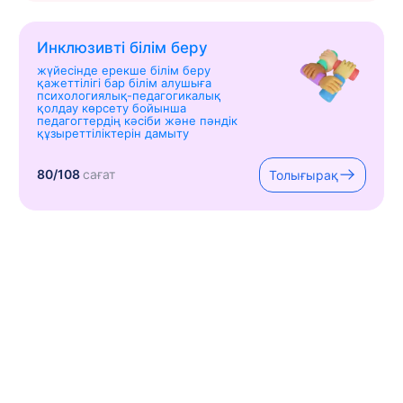
Инклюзивті білім беру
жүйесінде ерекше білім беру
қажеттілігі бар білім алушыға
психологиялық-педагогикалық
қолдау көрсету бойынша
педагогтердің кәсіби және пәндік
құзыреттіліктерін дамыту
80/108
сағат
Толығырақ