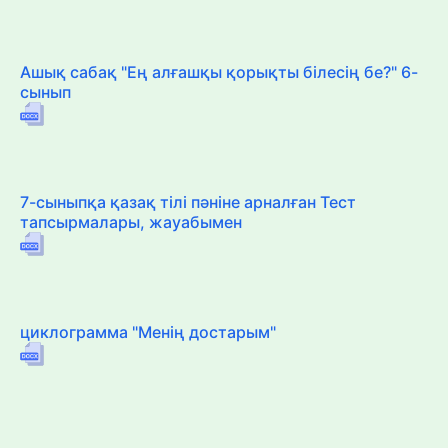
Ашық сабақ "Ең алғашқы қорықты білесің бе?" 6-
сынып
7-сыныпқа қазақ тілі пәніне арналған Тест
тапсырмалары, жауабымен
циклограмма "Менің достарым"