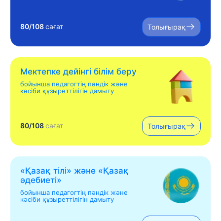
80/108
сағат
Толығырақ
Мектепке дейінгі білім беру
бойынша педагогтің пәндік және
кәсіби құзыреттілігін дамыту
80/108
сағат
Толығырақ
«Қазақ тілі» жəне «Қазақ
əдебиеті»
бойынша педагогтің пәндік және
кәсіби құзыреттілігін дамыту