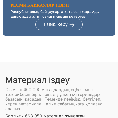
РЕСМИ БАЙҚАУЛАР ТІЗІМІ
Республикалық байқауларға қатысып жарамды
дипломдар алып санатыңызды көтеріңіз!
Тізімді көру
Материал іздеу
Сіз үшін 400 000 ұстаздардың еңбегі мен
тәжірибесін біріктіріп, ең үлкен материалдар
базасын жасадық. Төменде пәніңізді белгілеп,
керек материалды алып сабағыңызға қолдана
аласыз
Барлығы 663 959 материал жиналған