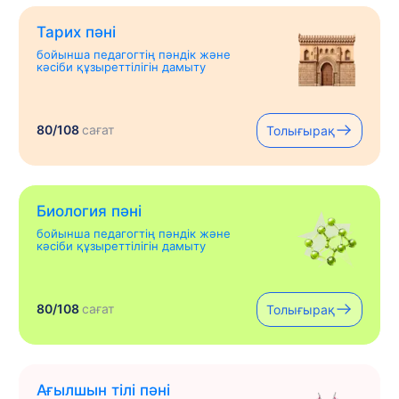
Тарих пәні
бойынша педагогтің пәндік және
кәсіби құзыреттілігін дамыту
80/108
сағат
Толығырақ
Биология пәні
бойынша педагогтің пәндік және
кәсіби құзыреттілігін дамыту
80/108
сағат
Толығырақ
Ағылшын тілі пәні