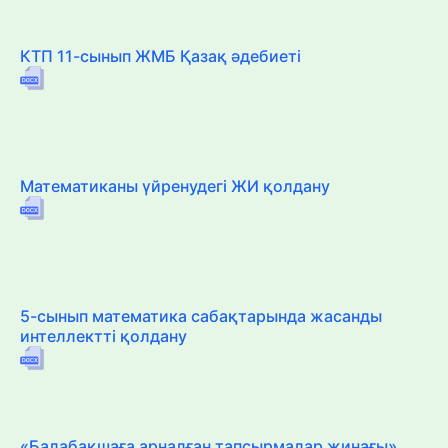
КТП 11-сынып ЖМБ Қазақ әдебиеті
Математиканы үйренудегі ЖИ қолдану
5-сынып математика сабақтарында жасанды
интеллектті қолдану
«Балабақшаға арналған тапсырмалар жинағы»