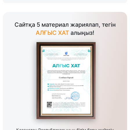
Сайтқа 5 материал жариялап, тегін
АЛҒЫС ХАТ
алыңыз!
Қазақстан Республикасының білім беру жүйесін