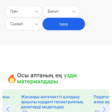
Пән
Бағыт
Сынып
Іздеу
Осы аптаның ең
үздік
материалдары
рмасы
Жасанды интелектті қолдану
Педагог-
арқылы күрделі геометриялық
жеке оқ
денелерді модельдеу