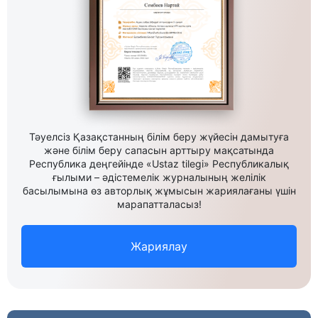
Тәуелсіз Қазақстанның білім беру жүйесін дамытуға
және білім беру сапасын арттыру мақсатында
Республика деңгейінде «Ustaz tilegi» Республикалық
ғылыми – әдістемелік журналының желілік
басылымына өз авторлық жұмысын жариялағаны үшін
марапатталасыз!
Жариялау