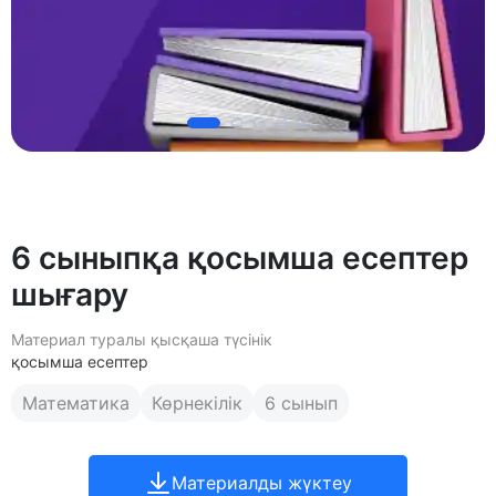
6 сыныпқа қосымша есептер
шығару
Материал туралы қысқаша түсінік
қосымша есептер
Математика
Көрнекілік
6 сынып
Материалды жүктеу