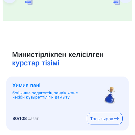
Министірлікпен келісілген
курстар тізімі
Химия пәні
бойынша педагогтің пәндік және
кәсіби құзыреттілігін дамыту
80/108
сағат
Толығырақ