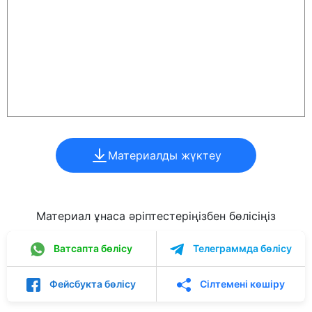
Материалды жүктеу
Материал ұнаса әріптестеріңізбен бөлісіңіз
Ватсапта бөлісу
Телеграммда бөлісу
Фейсбукта бөлісу
Сілтемені көшіру