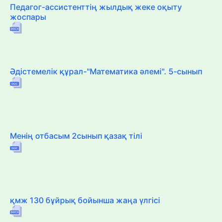
Педагог-ассистенттің жылдық жеке оқыту
жоспары
Әдістемелік құрал-"Математика әлемі". 5-сынып
Менің отбасым 2сынып қазақ тілі
қмж 130 бұйрық бойынша жаңа үлгісі