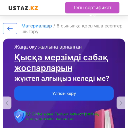
Тегін сертификат
алу
Материалдар
/
6 сыныпқа қосымша есептер
шығару
Жаңа оқу жылына арналған
Қысқа мерзімді сабақ
жоспарларын
жүктеп алғыңыз келеді ме?
Үлгісін көру
ҚР Білім және Ғылым министірлігінің
стандартымен жасалған