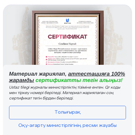
Материал жариялап,
аттестацияға 100%
жарамды
сертификатты тегін алыңыз!
Ustaz tilegi журналы министірліктің тізіміне енген. Qr коды
мен тіркеу номері беріледі. Материал жариялаған соң
сертификат тегін бірден беріледі.
Толығырақ
Оқу-ағарту министірлігінің ресми жауабы