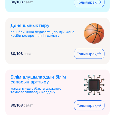
80/108
сағат
Толығырақ
Дене шынықтыру
пәні бойынша педагогтің пәндік және
кәсіби құзыреттілігін дамыту
80/108
сағат
Толығырақ
Білім алушылардың білім
сапасын арттыру
мақсатында сабақта цифрлық
технологияларды қолдану
80/108
сағат
Толығырақ