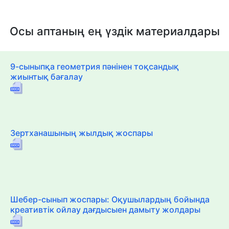
Осы аптаның ең үздік материалдары
9-сыныпқа геометрия пәнінен тоқсандық
жиынтық бағалау
Зертханашының жылдық жоспары
Шебер-сынып жоспары: Оқушылардың бойында
креативтік ойлау дағдысыен дамыту жолдары