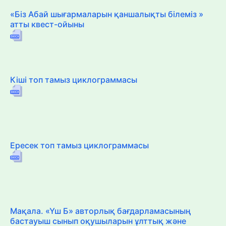
«Біз Абай шығармаларын қаншалықты білеміз »
атты квест-ойыны
Кіші топ тамыз циклограммасы
Ересек топ тамыз циклограммасы
Мақала. «Үш Б» авторлық бағдарламасының
бастауыш сынып оқушыларын ұлттық және