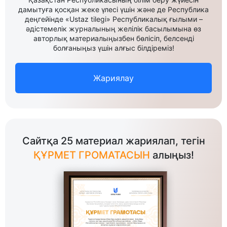
дамытуға қосқан жеке үлесі үшін және де Республика
деңгейінде «Ustaz tilegi» Республикалық ғылыми –
әдістемелік журналының желілік басылымына өз
авторлық материалыңызбен бөлісіп, белсенді
болғаныңыз үшін алғыс білдіреміз!
Жариялау
Сайтқа 25 материал жариялап, тегін
ҚҰРМЕТ ГРОМАТАСЫН
алыңыз!