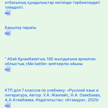
отбасылық құндылықтар негізінде тәрбиелеудегі
тиімділігі.
Бақылау парағы
" Абай Құнанбаевтың 180 жылдығына арналған
облыстық «Ми battle» зияткерлік ойыны
КТП для 7 классов по учебнику: «Русский язык и
литература, Автор: У.А. Жанпейс, Н.А. Озекбаева,
А.А.Атембаева. Издательство: «Атамұра», 2025г