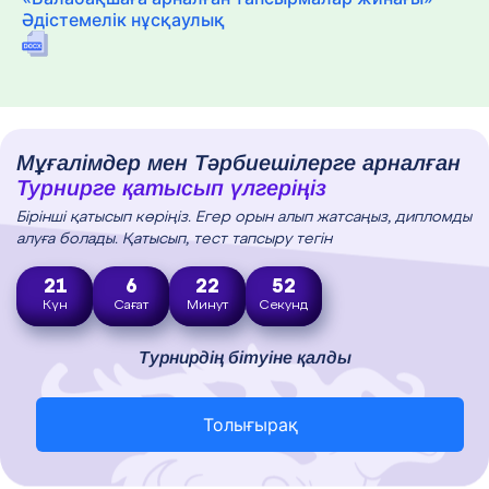
Әдістемелік нұсқаулық
Мұғалімдер мен Тәрбиешілерге арналған
Турнирге қатысып үлгеріңіз
Бірінші қатысып көріңіз. Егер орын алып жатсаңыз, дипломды
алуға болады. Қатысып, тест тапсыру тегін
21
6
22
51
Күн
Сағат
Минут
Секунд
Турнирдің бітуіне қалды
Толығырақ