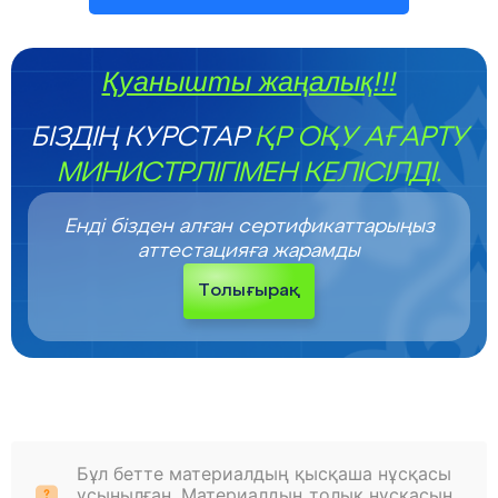
Қуанышты жаңалық!!!
БІЗДІҢ КУРСТАР
ҚР ОҚУ АҒАРТУ
МИНИСТРЛІГІМЕН КЕЛІСІЛДІ.
Енді бізден алған сертификаттарыңыз
аттестацияға жарамды
Толығырақ
Бұл бетте материалдың қысқаша нұсқасы
ұсынылған. Материалдың толық нұсқасын