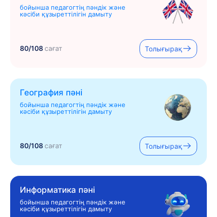
бойынша педагогтің пәндік және
кәсіби құзыреттілігін дамыту
80/108
сағат
Толығырақ
География пәні
бойынша педагогтің пәндік және
кәсіби құзыреттілігін дамыту
80/108
сағат
Толығырақ
Информатика пәні
бойынша педагогтің пәндік және
кәсіби құзыреттілігін дамыту