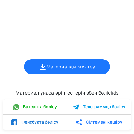
Материалды жүктеу
Материал ұнаса әріптестеріңізбен бөлісіңіз
Ватсапта бөлісу
Телеграммда бөлісу
Фейсбукта бөлісу
Сілтемені көшіру