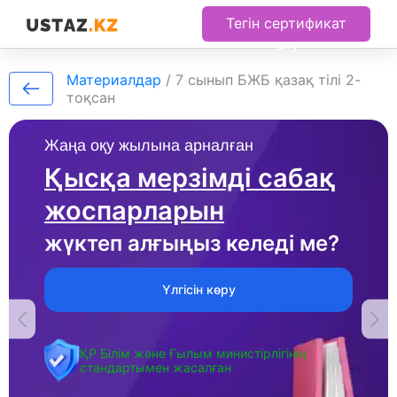
Тегін сертификат
алу
Материалдар
/
7 сынып БЖБ қазақ тілі 2-
тоқсан
Жаңа оқу жылына арналған
Қысқа мерзімді сабақ
жоспарларын
жүктеп алғыңыз келеді ме?
Үлгісін көру
ҚР Білім және Ғылым министірлігінің
стандартымен жасалған