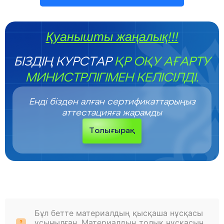
Қуанышты жаңалық!!!
БІЗДІҢ КУРСТАР
ҚР ОҚУ АҒАРТУ
МИНИСТРЛІГІМЕН КЕЛІСІЛДІ.
Енді бізден алған сертификаттарыңыз
аттестацияға жарамды
Толығырақ
Бұл бетте материалдың қысқаша нұсқасы
ұсынылған. Материалдың толық нұсқасын