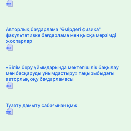
Авторлық бағдарлама "Өмірдегі физика"
факультативке бағдарлама мен қысқа мерзімді
жоспарлар
«Білім беру ұйымдарында мектепішілік бақылау
мен басқаруды ұйымдастыру» тақырыбыдағы
авторлық оқу бағдарламасы
Түзету дамыту сабағынан қмж