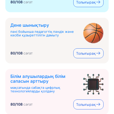
80/108
сағат
Толығырақ
Дене шынықтыру
пәні бойынша педагогтің пәндік және
кәсіби құзыреттілігін дамыту
80/108
сағат
Толығырақ
Білім алушылардың білім
сапасын арттыру
мақсатында сабақта цифрлық
технологияларды қолдану
80/108
сағат
Толығырақ