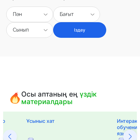
Пән
Бағыт
Сынып
Іздеу
Осы аптаның ең
үздік
материалдары
го
Ұсыныс хат
Интерак
обучения
языка и 