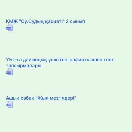
ҚМЖ "Су.Судың қасиеті" 2 сынып
ҰБТ-ға дайындық үшін география пәнінен тест
тапсырмалары
Ашық сабақ "Жыл мезгілдері"