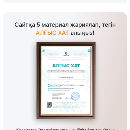
Сайтқа 5 материал жариялап, тегін
АЛҒЫС ХАТ
алыңыз!
Қазақстан Республикасының білім беру жүйесін