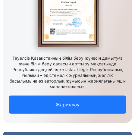
Тәуелсіз Қазақстанның білім беру жүйесін дамытуға
және білім беру сапасын арттыру мақсатында
Республика деңгейінде «Ustaz tilegi» Республикалық
ғылыми – әдістемелік журналының желілік
басылымына өз авторлық жұмысын жариялағаны үшін
марапатталасыз!
Жариялау