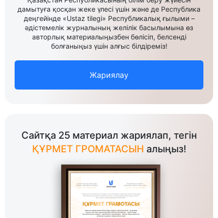
дамытуға қосқан жеке үлесі үшін және де Республика
деңгейінде «Ustaz tilegi» Республикалық ғылыми –
әдістемелік журналының желілік басылымына өз
авторлық материалыңызбен бөлісіп, белсенді
болғаныңыз үшін алғыс білдіреміз!
Жариялау
Сайтқа 25 материал жариялап, тегін
ҚҰРМЕТ ГРОМАТАСЫН
алыңыз!