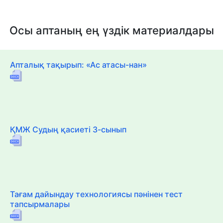
Осы аптаның ең үздік материалдары
Апталық тақырып: «Ас атасы-нан»
ҚМЖ Судың қасиеті 3-сынып
Тағам дайындау технологиясы пәнінен тест
тапсырмалары