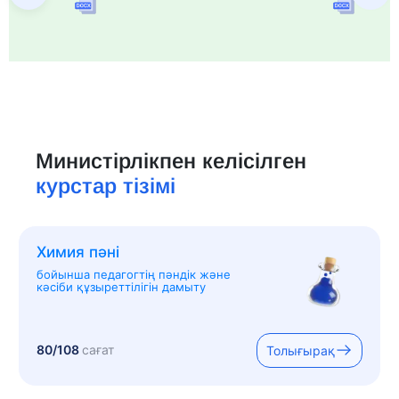
Министірлікпен келісілген
курстар тізімі
Химия пәні
бойынша педагогтің пәндік және
кәсіби құзыреттілігін дамыту
80/108
сағат
Толығырақ