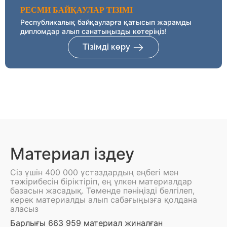
РЕСМИ БАЙҚАУЛАР ТІЗІМІ
Республикалық байқауларға қатысып жарамды
дипломдар алып санатыңызды көтеріңіз!
Тізімді көру
Материал іздеу
Сіз үшін 400 000 ұстаздардың еңбегі мен
тәжірибесін біріктіріп, ең үлкен материалдар
базасын жасадық. Төменде пәніңізді белгілеп,
керек материалды алып сабағыңызға қолдана
аласыз
Барлығы 663 959 материал жиналған