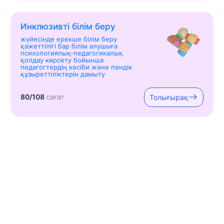
Инклюзивті білім беру
жүйесінде ерекше білім беру
қажеттілігі бар білім алушыға
психологиялық-педагогикалық
қолдау көрсету бойынша
педагогтердің кәсіби және пәндік
құзыреттіліктерін дамыту
80/108
сағат
Толығырақ