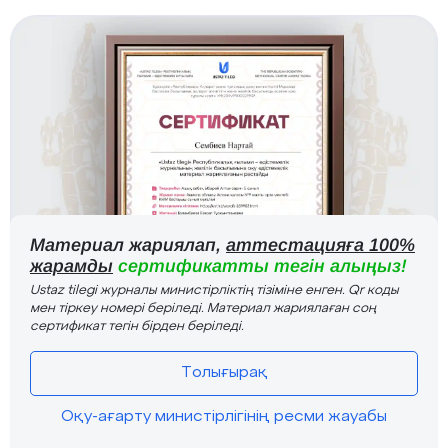
Материал жариялап,
аттестацияға 100%
жарамды
сертификатты тегін алыңыз!
Ustaz tilegi журналы министірліктің тізіміне енген. Qr коды
мен тіркеу номері беріледі. Материал жариялаған соң
сертификат тегін бірден беріледі.
Толығырақ
Оқу-ағарту министірлігінің ресми жауабы