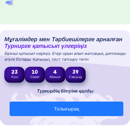
Мұғалімдер мен Тәрбиешілерге арналған
Турнирге қатысып үлгеріңіз
Бірінші қатысып көріңіз. Егер орын алып жатсаңыз, дипломды
алуға болады. Қатысып, тест тапсыру тегін
23
10
4
38
Күн
Сағат
Минут
Секунд
Турнирдің бітуіне қалды
Толығырақ