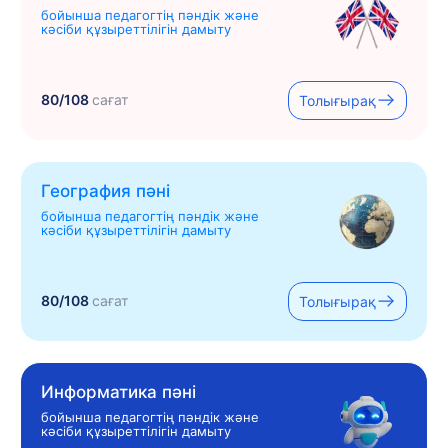
бойынша педагогтің пәндік және
кәсіби құзыреттілігін дамыту
80/108
сағат
Толығырақ
География пәні
бойынша педагогтің пәндік және
кәсіби құзыреттілігін дамыту
80/108
сағат
Толығырақ
Информатика пәні
бойынша педагогтің пәндік және
кәсіби құзыреттілігін дамыту