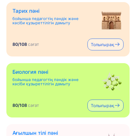
Тарих пәні
бойынша педагогтің пәндік және
кәсіби құзыреттілігін дамыту
80/108
сағат
Толығырақ
Биология пәні
бойынша педагогтің пәндік және
кәсіби құзыреттілігін дамыту
80/108
сағат
Толығырақ
Ағылшын тілі пәні