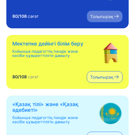
80/108
сағат
Толығырақ
Мектепке дейінгі білім беру
бойынша педагогтің пәндік және
кәсіби құзыреттілігін дамыту
80/108
сағат
Толығырақ
«Қазақ тілі» жəне «Қазақ
əдебиеті»
бойынша педагогтің пәндік және
кәсіби құзыреттілігін дамыту