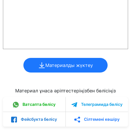
Материалды жүктеу
Материал ұнаса әріптестеріңізбен бөлісіңіз
Ватсапта бөлісу
Телеграммда бөлісу
Фейсбукта бөлісу
Сілтемені көшіру