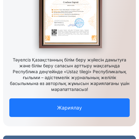
Тәуелсіз Қазақстанның білім беру жүйесін дамытуға
және білім беру сапасын арттыру мақсатында
Республика деңгейінде «Ustaz tilegi» Республикалық
ғылыми – әдістемелік журналының желілік
басылымына өз авторлық жұмысын жариялағаны үшін
марапатталасыз!
Жариялау