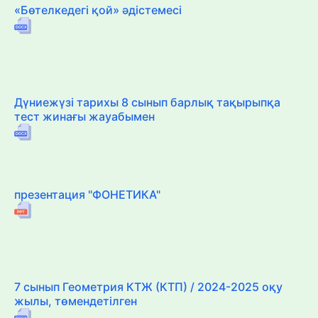
«Бөтелкедегі қой» әдістемесі
Дүниежүзі тарихы 8 сынып барлық тақырыпқа
тест жинағы жауабымен
презентация "ФОНЕТИКА"
7 сынып Геометрия КТЖ (КТП) / 2024-2025 оқу
жылы, төмендетілген