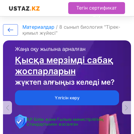
Тегін сертификат
алу
Материалдар
/
8 сынып биология "Тірек-
қимыл жүйесі"
Жаңа оқу жылына арналған
Қысқа мерзімді сабақ
жоспарларын
жүктеп алғыңыз келеді ме?
Үлгісін көру
ҚР Білім және Ғылым министірлігінің
стандартымен жасалған