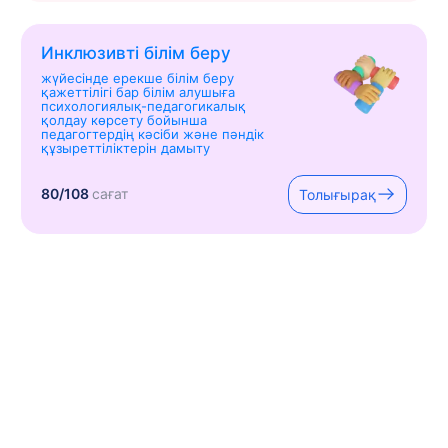
Инклюзивті білім беру
жүйесінде ерекше білім беру
қажеттілігі бар білім алушыға
психологиялық-педагогикалық
қолдау көрсету бойынша
педагогтердің кәсіби және пәндік
құзыреттіліктерін дамыту
80/108
сағат
Толығырақ