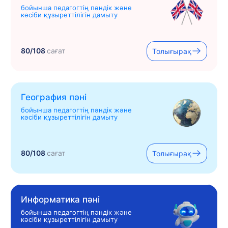
бойынша педагогтің пәндік және
кәсіби құзыреттілігін дамыту
80/108
сағат
Толығырақ
География пәні
бойынша педагогтің пәндік және
кәсіби құзыреттілігін дамыту
80/108
сағат
Толығырақ
Информатика пәні
бойынша педагогтің пәндік және
кәсіби құзыреттілігін дамыту