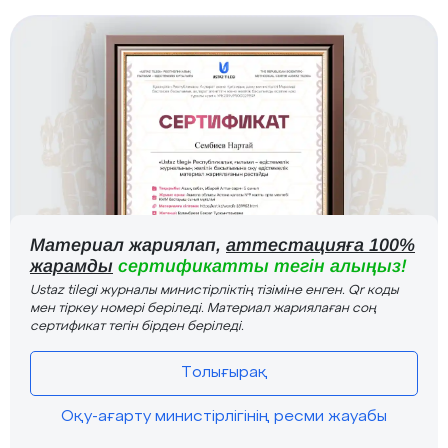
Материал жариялап,
аттестацияға 100%
жарамды
сертификатты тегін алыңыз!
Ustaz tilegi журналы министірліктің тізіміне енген. Qr коды
мен тіркеу номері беріледі. Материал жариялаған соң
сертификат тегін бірден беріледі.
Толығырақ
Оқу-ағарту министірлігінің ресми жауабы