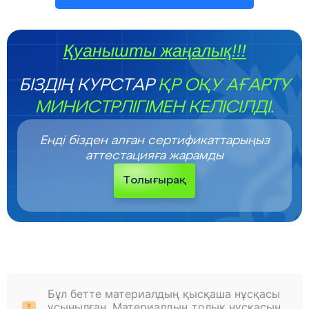
Қуанышты жаңалық!!!
БІЗДІҢ КУРСТАР
ҚР ОҚУ АҒАРТУ
МИНИСТРЛІГІМЕН КЕЛІСІЛДІ.
Енді бізден алған сертификаттарыңыз
аттестацияға жарамды
Толығырақ
Бұл бетте материалдың қысқаша нұсқасы
ұсынылған. Материалдың толық нұсқасын