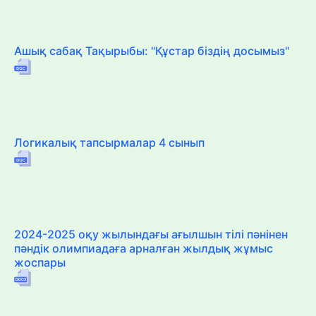
Ашық сабақ Тақырыбы: "Құстар біздің досымыз"
Логикалық тапсырмалар 4 сынып
2024-2025 оқу жылындағы ағылшын тілі пәнінен
пәндік олимпиадаға арналған жылдық жұмыс
жоспары