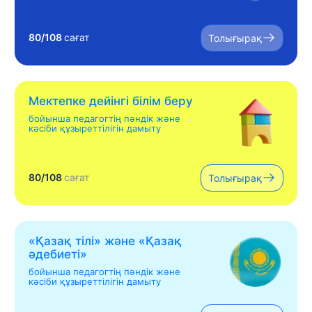
80/108
сағат
Толығырақ
Мектепке дейінгі білім беру
бойынша педагогтің пәндік және
кәсіби құзыреттілігін дамыту
80/108
сағат
Толығырақ
«Қазақ тілі» жəне «Қазақ
əдебиеті»
бойынша педагогтің пәндік және
кәсіби құзыреттілігін дамыту