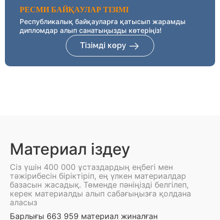
РЕСМИ БАЙҚАУЛАР ТІЗІМІ
Республикалық байқауларға қатысып жарамды
дипломдар алып санатыңызды көтеріңіз!
Тізімді көру
Материал іздеу
Сіз үшін 400 000 ұстаздардың еңбегі мен
тәжірибесін біріктіріп, ең үлкен материалдар
базасын жасадық. Төменде пәніңізді белгілеп,
керек материалды алып сабағыңызға қолдана
аласыз
Барлығы 663 959 материал жиналған