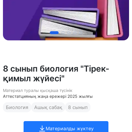
8 сынып биология "Тірек-
қимыл жүйесі"
Материал туралы қысқаша түсінік
Аттестатцияның жаңа ережері 2025 жылғы
Биология
Ашық сабақ
8 сынып
Материалды жүктеу