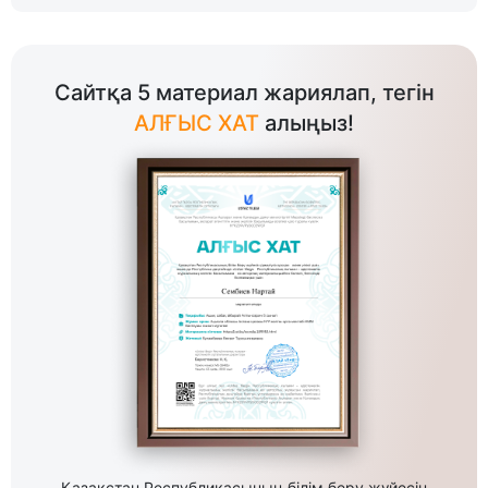
Сайтқа 5 материал жариялап, тегін
АЛҒЫС ХАТ
алыңыз!
Қазақстан Республикасының білім беру жүйесін