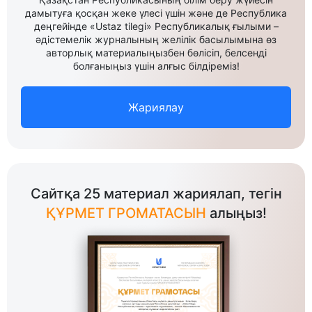
дамытуға қосқан жеке үлесі үшін және де Республика
деңгейінде «Ustaz tilegi» Республикалық ғылыми –
әдістемелік журналының желілік басылымына өз
авторлық материалыңызбен бөлісіп, белсенді
болғаныңыз үшін алғыс білдіреміз!
Жариялау
Сайтқа 25 материал жариялап, тегін
ҚҰРМЕТ ГРОМАТАСЫН
алыңыз!