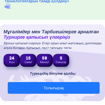
технологияларын тиімді қолдану»
Мұғалімдер мен Тәрбиешілерге арналған
Турнирге қатысып үлгеріңіз
Бірінші қатысып көріңіз. Егер орын алып жатсаңыз, дипломды
алуға болады. Қатысып, тест тапсыру тегін
24
15
58
3
Күн
Сағат
Минут
Секунд
Турнирдің бітуіне қалды
Толығырақ