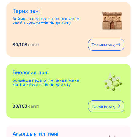
Тарих пәні
бойынша педагогтің пәндік және
кәсіби құзыреттілігін дамыту
80/108
сағат
Толығырақ
Биология пәні
бойынша педагогтің пәндік және
кәсіби құзыреттілігін дамыту
80/108
сағат
Толығырақ
Ағылшын тілі пәні