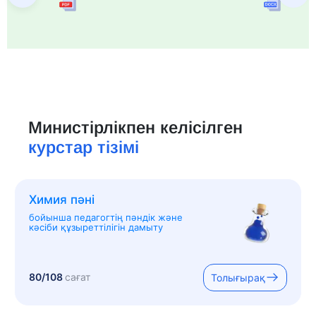
Министірлікпен келісілген
курстар тізімі
Химия пәні
бойынша педагогтің пәндік және
кәсіби құзыреттілігін дамыту
80/108
сағат
Толығырақ