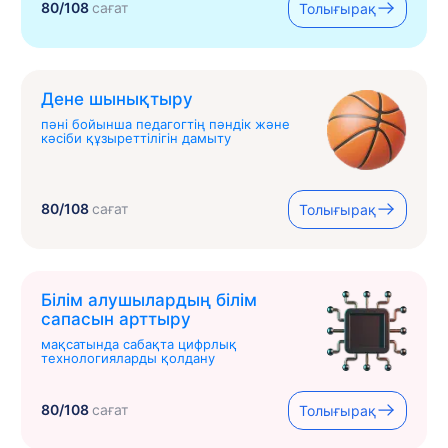
80/108
сағат
Толығырақ
Дене шынықтыру
пәні бойынша педагогтің пәндік және
кәсіби құзыреттілігін дамыту
80/108
сағат
Толығырақ
Білім алушылардың білім
сапасын арттыру
мақсатында сабақта цифрлық
технологияларды қолдану
80/108
сағат
Толығырақ