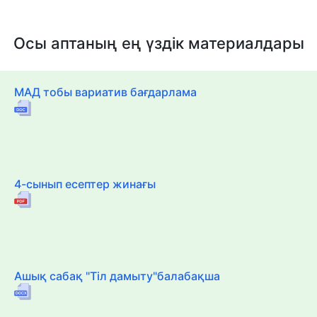
Осы аптаның ең үздік материалдары
МАД тобы вариатив бағдарлама
4-сынып есептер жинағы
Ашық сабақ "Тіл дамыту"балабақша