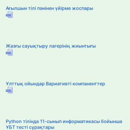
Ағылшын тілі пәнінен үйірме жоспары
Жазғы сауықтыру лагерінің жиынтығы
Ұлттық ойындар Вариативті компаненттер
Python тілінде 11-сынып информатикасы бойынша
ҰБТ тесті сұрақтары