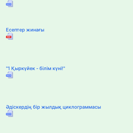
Есептер жинағы
"1 Қыркүйек - білім күні!"
Әдіскердің бір жылдық циклограммасы