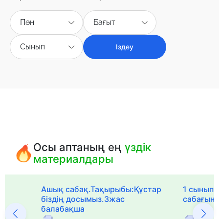
Пән
Бағыт
Сынып
Іздеу
Осы аптаның ең
үздік
материалдары
Ашық сабақ.Тақырыбы:Құстар
1 сыныпқа
біздің досымыз.3жас
сабағын
балабақша