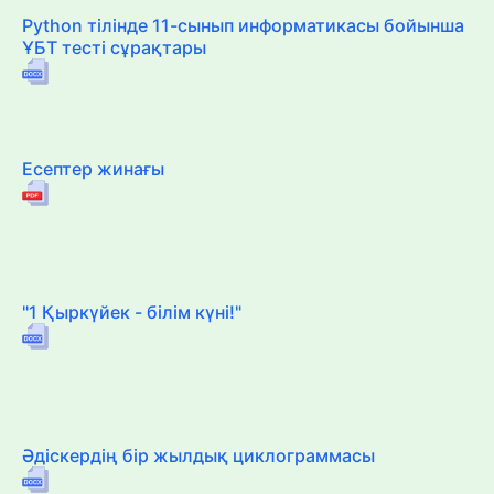
Python тілінде 11-сынып информатикасы бойынша
ҰБТ тесті сұрақтары
Есептер жинағы
"1 Қыркүйек - білім күні!"
Әдіскердің бір жылдық циклограммасы