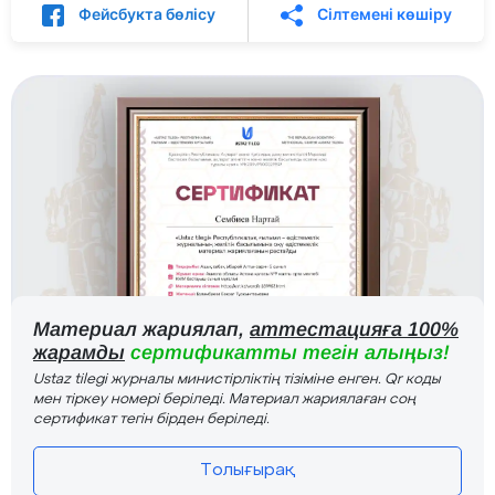
Фейсбукта бөлісу
Сілтемені көшіру
Материал жариялап,
аттестацияға 100%
жарамды
сертификатты тегін алыңыз!
Ustaz tilegi журналы министірліктің тізіміне енген. Qr коды
мен тіркеу номері беріледі. Материал жариялаған соң
сертификат тегін бірден беріледі.
Толығырақ