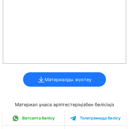
Материалды жүктеу
Материал ұнаса әріптестеріңізбен бөлісіңіз
Ватсапта бөлісу
Телеграммда бөлісу