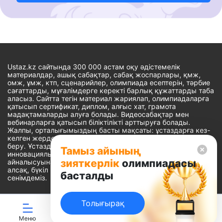
Ustaz.kz сайтында 300 000 астам оқу әдістемелік
материалдар, ашық сабақтар, сабақ жоспарлары, қмж,
омж, ұмж, ктп, сценарийлер, олимпиада есептерін, тәрбие
сағаттарды, мұғалімдерге керекті барлық құжаттарды таба
аласыз. Сайтта тегін материал жариялап, олимпиадаларға
қатысып сертификат, диплом, алғыс хат, грамота
мадақтамаларды алуға болады. Видеосабақтар мен
вебинарларға қатысып біліктілікті арттыруға болады.
Жалпы, орталығымыздың басты мақсаты: ұстаздарға кез-
келген жерде, кез-келген уақытта білім алуына мүмкіндік
беру. Ұстаздардың барлық өзекті мәселелеріне
Тамыз айының
инновациялық шешім тауып, шығармашылық жұмыспен
зияткерлік
олимпиадасы
айналысуына уақыт сыйлау. «Ұстаздарға сапалы білім бере
алсақ, бүкіл Қазақ еліне білім бере аламыз» - деген
басталды
сенімдеміз.
Толығырақ
Сайт Peaksoft веб-студиясында жасалған - Peaksoft.kz
Меню
ЖИ көмекші
Ойындар
Дайын ҚМЖ