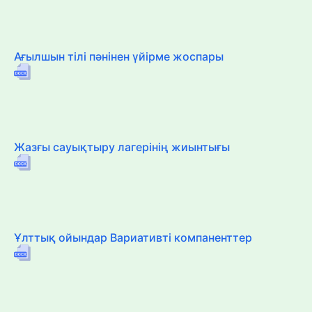
Ағылшын тілі пәнінен үйірме жоспары
Жазғы сауықтыру лагерінің жиынтығы
Ұлттық ойындар Вариативті компаненттер