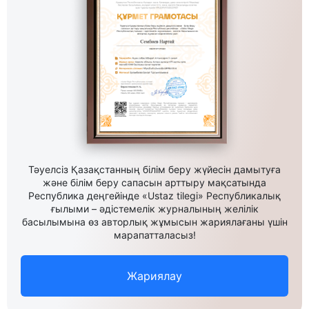
Тәуелсіз Қазақстанның білім беру жүйесін дамытуға
және білім беру сапасын арттыру мақсатында
Республика деңгейінде «Ustaz tilegi» Республикалық
ғылыми – әдістемелік журналының желілік
басылымына өз авторлық жұмысын жариялағаны үшін
марапатталасыз!
Жариялау