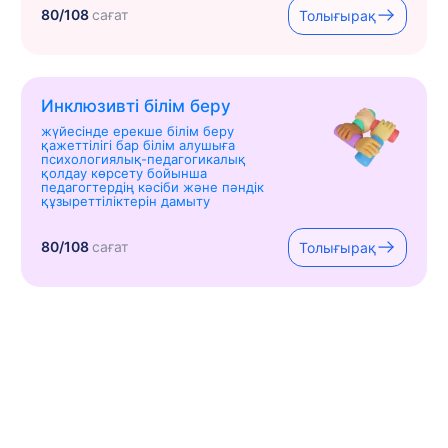
80/108
сағат
Толығырақ
Инклюзивті білім беру
жүйесінде ерекше білім беру
қажеттілігі бар білім алушыға
психологиялық-педагогикалық
қолдау көрсету бойынша
педагогтердің кәсіби және пәндік
құзыреттіліктерін дамыту
80/108
сағат
Толығырақ