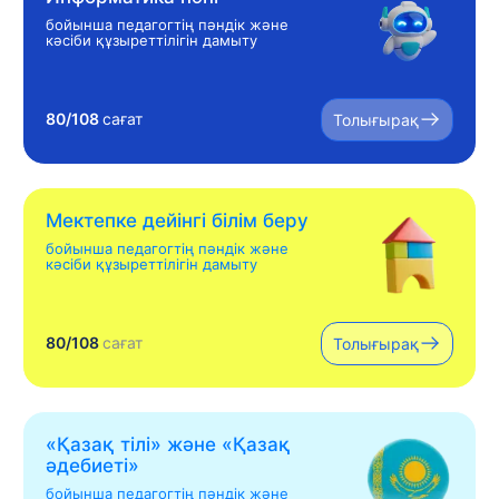
бойынша педагогтің пәндік және
кәсіби құзыреттілігін дамыту
80/108
сағат
Толығырақ
Мектепке дейінгі білім беру
бойынша педагогтің пәндік және
кәсіби құзыреттілігін дамыту
80/108
сағат
Толығырақ
«Қазақ тілі» жəне «Қазақ
əдебиеті»
бойынша педагогтің пәндік және