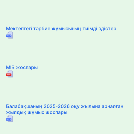
Мектептегі тәрбие жұмысының тиімді әдістері
МІБ жоспары
Балабақшаның 2025-2026 оқу жылына арналған
жылдық жұмыс жоспары