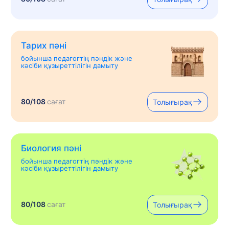
Тарих пәні
бойынша педагогтің пәндік және
кәсіби құзыреттілігін дамыту
80/108
сағат
Толығырақ
Биология пәні
бойынша педагогтің пәндік және
кәсіби құзыреттілігін дамыту
80/108
сағат
Толығырақ