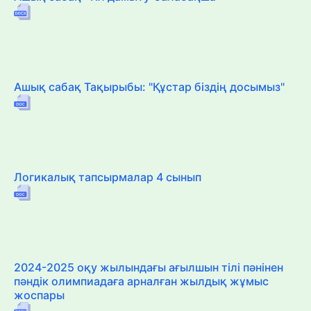
Ашық сабақ Тақырыбы: "Құстар біздің досымыз"
Логикалық тапсырмалар 4 сынып
2024-2025 оқу жылындағы ағылшын тілі пәнінен
пәндік олимпиадаға арналған жылдық жұмыс
жоспары