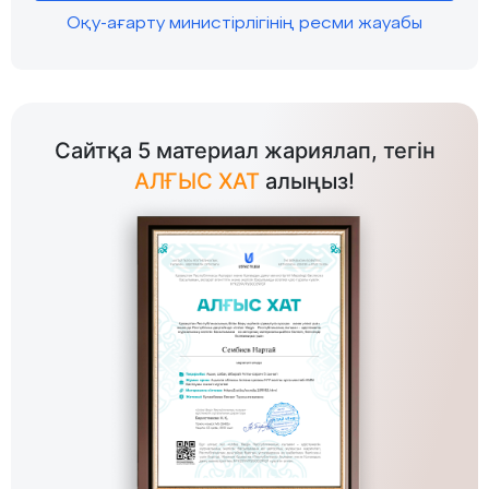
Оқу-ағарту министірлігінің ресми жауабы
Сайтқа 5 материал жариялап, тегін
АЛҒЫС ХАТ
алыңыз!