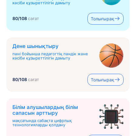
кәсіби құзыреттілігін дамыту
80/108
сағат
Толығырақ
Дене шынықтыру
пәні бойынша педагогтің пәндік және
кәсіби құзыреттілігін дамыту
80/108
сағат
Толығырақ
Білім алушылардың білім
сапасын арттыру
мақсатында сабақта цифрлық
технологияларды қолдану