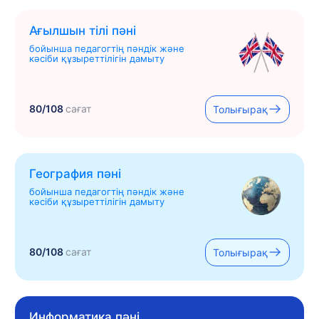
Ағылшын тілі пәні
бойынша педагогтің пәндік және
кәсіби құзыреттілігін дамыту
80/108
сағат
Толығырақ
География пәні
бойынша педагогтің пәндік және
кәсіби құзыреттілігін дамыту
80/108
сағат
Толығырақ
Информатика пәні