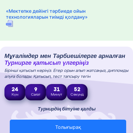
«Мектепке дейінгі тәрбиеде ойын
технологияларын тиімді қолдану»
Мұғалімдер мен Тәрбиешілерге арналған
Турнирге қатысып үлгеріңіз
Бірінші қатысып көріңіз. Егер орын алып жатсаңыз, дипломды
алуға болады. Қатысып, тест тапсыру тегін
24
9
31
50
Күн
Сағат
Минут
Секунд
Турнирдің бітуіне қалды
Толығырақ