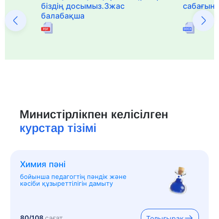
біздің досымыз.3жас
сабағын
балабақша
Министірлікпен келісілген
курстар тізімі
Химия пәні
бойынша педагогтің пәндік және
кәсіби құзыреттілігін дамыту
80/108
сағат
Толығырақ