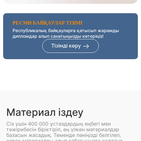
РЕСМИ БАЙҚАУЛАР ТІЗІМІ
Республикалық байқауларға қатысып жарамды
дипломдар алып санатыңызды көтеріңіз!
Тізімді көру
Материал іздеу
Сіз үшін 400 000 ұстаздардың еңбегі мен
тәжірибесін біріктіріп, ең үлкен материалдар
базасын жасадық. Төменде пәніңізді белгілеп,
керек материалды алып сабағыңызға қолдана