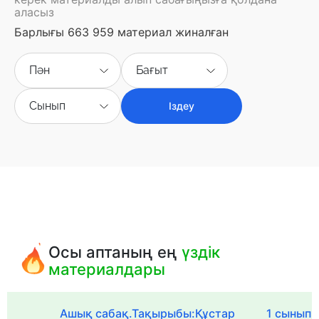
аласыз
Барлығы 663 959 материал жиналған
Пән
Бағыт
Сынып
Іздеу
Осы аптаның ең
үздік
материалдары
Ашық сабақ.Тақырыбы:Құстар
1 сыныпқа