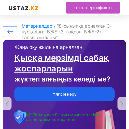
Тегін сертификат
алу
Материалдар
/
"8-сыныпқа арналған 3-
нұсқадағы БЖБ (3-тоқсан, БЖБ-2)
тапсырмалары"
Жаңа оқу жылына арналған
Қысқа мерзімді сабақ
жоспарларын
жүктеп алғыңыз келеді ме?
Үлгісін көру
ҚР Білім және Ғылым министірлігінің
стандартымен жасалған