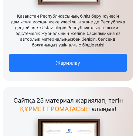
Қазақстан Республикасының білім беру жүйесін
дамытуға қосқан жеке үлесі үшін және де Республика
деңгейінде «Ustaz tilegi» Республикалық ғылыми –
әдістемелік журналының желілік басылымына өз
авторлық материалыңызбен бөлісіп, белсенді
болғаныңыз үшін алғыс білдіреміз!
Жариялау
Сайтқа 25 материал жариялап, тегін
ҚҰРМЕТ ГРОМАТАСЫН
алыңыз!