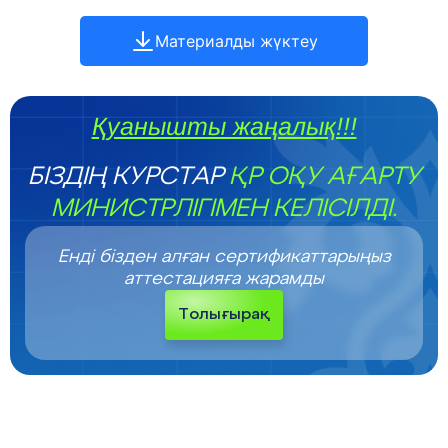
Материалды жүктеу
Қуанышты жаңалық!!!
БІЗДІҢ КУРСТАР
ҚР ОҚУ АҒАРТУ
МИНИСТРЛІГІМЕН КЕЛІСІЛДІ.
Енді бізден алған сертификаттарыңыз
аттестацияға жарамды
Толығырақ