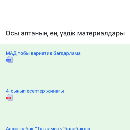
Осы аптаның ең үздік материалдары
МАД тобы вариатив бағдарлама
4-сынып есептер жинағы
Ашық сабақ "Тіл дамыту"балабақша