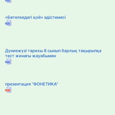
«Бөтелкедегі қой» әдістемесі
Дүниежүзі тарихы 8 сынып барлық тақырыпқа
тест жинағы жауабымен
презентация "ФОНЕТИКА"