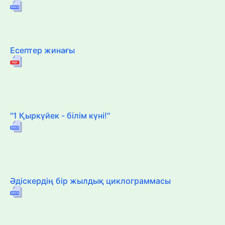
Есептер жинағы
"1 Қыркүйек - білім күні!"
Әдіскердің бір жылдық циклограммасы