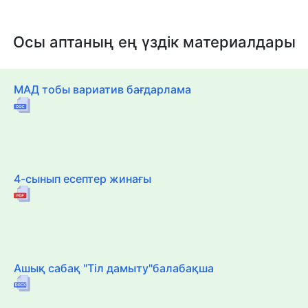
Осы аптаның ең үздік материалдары
МАД тобы вариатив бағдарлама
4-сынып есептер жинағы
Ашық сабақ "Тіл дамыту"балабақша