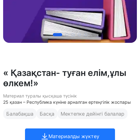
« Қазақстан- туған елім,ұлы
өлкем!»
Материал туралы қысқаша түсінік
25 қазан – Республика күніне арналган ертеңгілік жоспары
Балабақша
Басқа
Мектепке дейінгі балалар
Материалды жүктеу