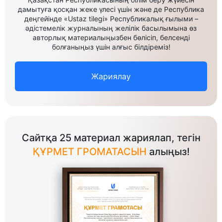
дамытуға қосқан жеке үлесі үшін және де Республика
деңгейінде «Ustaz tilegi» Республикалық ғылыми –
әдістемелік журналының желілік басылымына өз
авторлық материалыңызбен бөлісіп, белсенді
болғаныңыз үшін алғыс білдіреміз!
Жариялау
Сайтқа 25 материал жариялап, тегін
ҚҰРМЕТ ГРОМАТАСЫН
алыңыз!