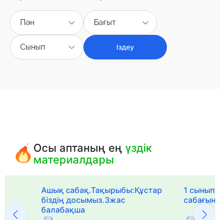
Пән
Бағыт
Сынып
Іздеу
Осы аптаның ең
үздік
материалдары
Ашық сабақ.Тақырыбы:Құстар
1 сыныпқа
біздің досымыз.3жас
сабағын
балабақша