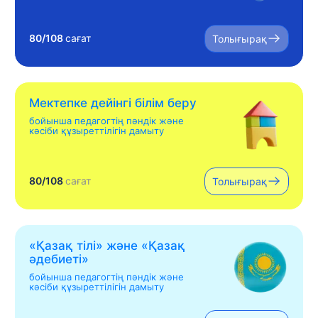
80/108
сағат
Толығырақ
Мектепке дейінгі білім беру
бойынша педагогтің пәндік және
кәсіби құзыреттілігін дамыту
80/108
сағат
Толығырақ
«Қазақ тілі» жəне «Қазақ
əдебиеті»
бойынша педагогтің пәндік және
кәсіби құзыреттілігін дамыту