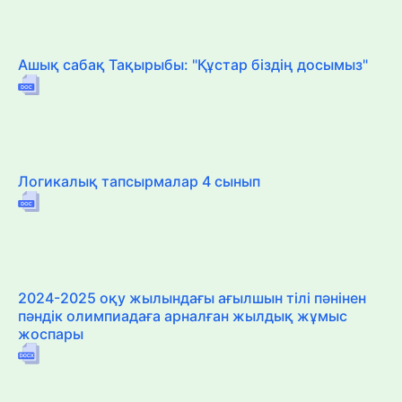
Ашық сабақ Тақырыбы: "Құстар біздің досымыз"
Логикалық тапсырмалар 4 сынып
2024-2025 оқу жылындағы ағылшын тілі пәнінен
пәндік олимпиадаға арналған жылдық жұмыс
жоспары