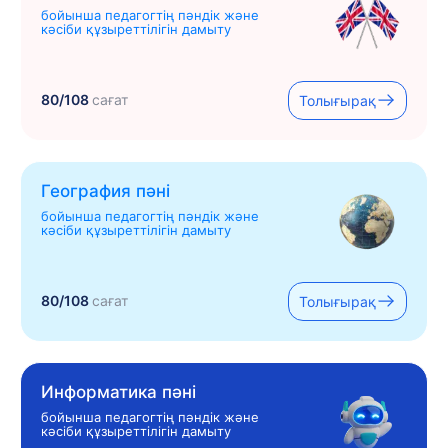
бойынша педагогтің пәндік және
кәсіби құзыреттілігін дамыту
80/108
сағат
Толығырақ
География пәні
бойынша педагогтің пәндік және
кәсіби құзыреттілігін дамыту
80/108
сағат
Толығырақ
Информатика пәні
бойынша педагогтің пәндік және
кәсіби құзыреттілігін дамыту