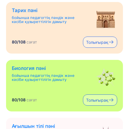
Тарих пәні
бойынша педагогтің пәндік және
кәсіби құзыреттілігін дамыту
80/108
сағат
Толығырақ
Биология пәні
бойынша педагогтің пәндік және
кәсіби құзыреттілігін дамыту
80/108
сағат
Толығырақ
Ағылшын тілі пәні