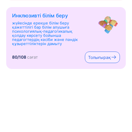
Инклюзивті білім беру
жүйесінде ерекше білім беру
қажеттілігі бар білім алушыға
психологиялық-педагогикалық
қолдау көрсету бойынша
педагогтердің кәсіби және пәндік
құзыреттіліктерін дамыту
80/108
сағат
Толығырақ