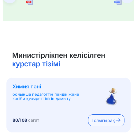
Министірлікпен келісілген
курстар тізімі
Химия пәні
бойынша педагогтің пәндік және
кәсіби құзыреттілігін дамыту
80/108
сағат
Толығырақ