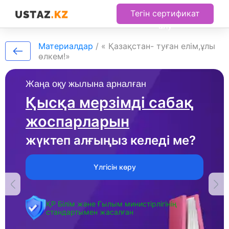
Тегін сертификат
алу
Материалдар
/
« Қазақстан- туған елім,ұлы
өлкем!»
Жаңа оқу жылына арналған
Қысқа мерзімді сабақ
жоспарларын
жүктеп алғыңыз келеді ме?
Үлгісін көру
ҚР Білім және Ғылым министірлігінің
стандартымен жасалған