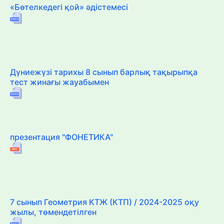
«Бөтелкедегі қой» әдістемесі
Дүниежүзі тарихы 8 сынып барлық тақырыпқа
тест жинағы жауабымен
презентация "ФОНЕТИКА"
7 сынып Геометрия КТЖ (КТП) / 2024-2025 оқу
жылы, төмендетілген