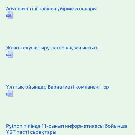
Ағылшын тілі пәнінен үйірме жоспары
Жазғы сауықтыру лагерінің жиынтығы
Ұлттық ойындар Вариативті компаненттер
Python тілінде 11-сынып информатикасы бойынша
ҰБТ тесті сұрақтары