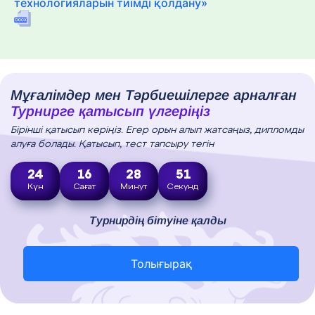
технологияларын тиімді қолдану»
Мұғалімдер мен Тәрбиешілерге арналған
Турнирге қатысып үлгеріңіз
Бірінші қатысып көріңіз. Егер орын алып жатсаңыз, дипломды
алуға болады. Қатысып, тест тапсыру тегін
24
16
28
49
Күн
Сағат
Минут
Секунд
Турнирдің бітуіне қалды
Толығырақ