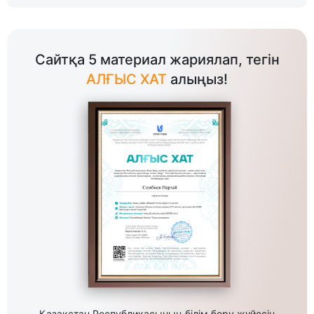
Сайтқа 5 материал жариялап, тегін
АЛҒЫС ХАТ
алыңыз!
Қазақстан Республикасының білім беру жүйесін