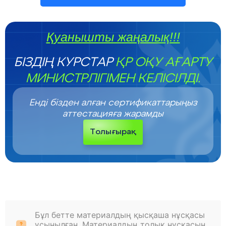
Қуанышты жаңалық!!!
БІЗДІҢ КУРСТАР
ҚР ОҚУ АҒАРТУ
МИНИСТРЛІГІМЕН КЕЛІСІЛДІ.
Енді бізден алған сертификаттарыңыз
аттестацияға жарамды
Толығырақ
Бұл бетте материалдың қысқаша нұсқасы
ұсынылған. Материалдың толық нұсқасын