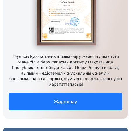
Тәуелсіз Қазақстанның білім беру жүйесін дамытуға
және білім беру сапасын арттыру мақсатында
Республика деңгейінде «Ustaz tilegi» Республикалық
ғылыми – әдістемелік журналының желілік
басылымына өз авторлық жұмысын жариялағаны үшін
марапатталасыз!
Жариялау