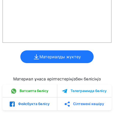
Материалды жүктеу
Материал ұнаса әріптестеріңізбен бөлісіңіз
Ватсапта бөлісу
Телеграммда бөлісу
Фейсбукта бөлісу
Сілтемені көшіру