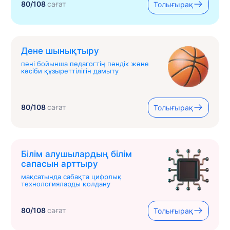
80/108
сағат
Толығырақ
Дене шынықтыру
пәні бойынша педагогтің пәндік және
кәсіби құзыреттілігін дамыту
80/108
сағат
Толығырақ
Білім алушылардың білім
сапасын арттыру
мақсатында сабақта цифрлық
технологияларды қолдану
80/108
сағат
Толығырақ