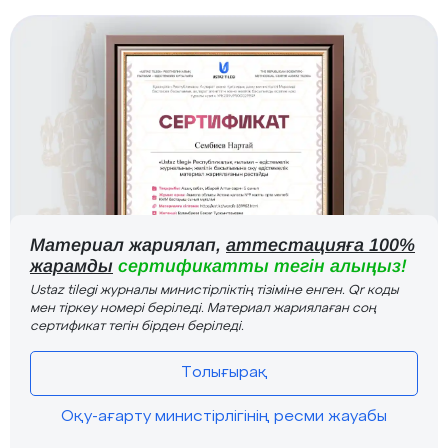
Материал жариялап,
аттестацияға 100%
жарамды
сертификатты тегін алыңыз!
Ustaz tilegi журналы министірліктің тізіміне енген. Qr коды
мен тіркеу номері беріледі. Материал жариялаған соң
сертификат тегін бірден беріледі.
Толығырақ
Оқу-ағарту министірлігінің ресми жауабы