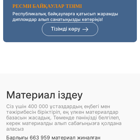
РЕСМИ БАЙҚАУЛАР ТІЗІМІ
Республикалық байқауларға қатысып жарамды
дипломдар алып санатыңызды көтеріңіз!
Тізімді көру
Материал іздеу
Сіз үшін 400 000 ұстаздардың еңбегі мен
тәжірибесін біріктіріп, ең үлкен материалдар
базасын жасадық. Төменде пәніңізді белгілеп,
керек материалды алып сабағыңызға қолдана
аласыз
Барлығы 663 959 материал жиналған