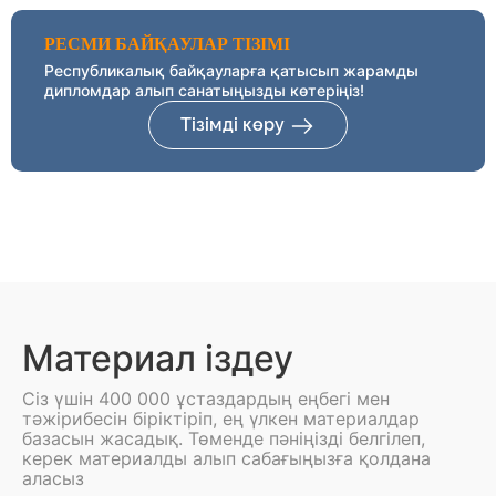
РЕСМИ БАЙҚАУЛАР ТІЗІМІ
Республикалық байқауларға қатысып жарамды
дипломдар алып санатыңызды көтеріңіз!
Тізімді көру
Материал іздеу
Сіз үшін 400 000 ұстаздардың еңбегі мен
тәжірибесін біріктіріп, ең үлкен материалдар
базасын жасадық. Төменде пәніңізді белгілеп,
керек материалды алып сабағыңызға қолдана
аласыз