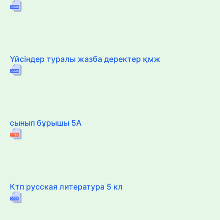
Үйсіндер туралы жазба деректер қмж
сынып бұрышы 5А
Ктп русская литература 5 кл