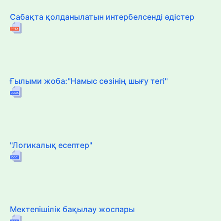
Сабақта қолданылатын интербелсенді әдістер
Ғылыми жоба:"Намыс сөзінің шығу тегі"
"Логикалық есептер"
Мектепішілік бақылау жоспары