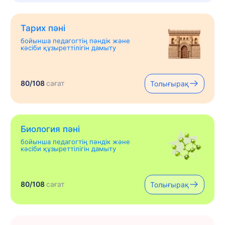
Тарих пәні
бойынша педагогтің пәндік және
кәсіби құзыреттілігін дамыту
80/108
сағат
Толығырақ
Биология пәні
бойынша педагогтің пәндік және
кәсіби құзыреттілігін дамыту
80/108
сағат
Толығырақ