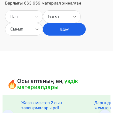
Барлығы 663 959 материал жиналған
Пән
Бағыт
Сынып
Іздеу
Осы аптаның ең
үздік
материалдары
с
Жазғы мектеп 2 сын
Дарынды
тапсырмалары.pdf
жұмыс ж