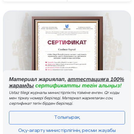
Материал жариялап,
аттестацияға 100%
жарамды
сертификатты тегін алыңыз!
Ustaz tilegi журналы министірліктің тізіміне енген. Qr коды
мен тіркеу номері беріледі. Материал жариялаған соң
сертификат тегін бірден беріледі.
Толығырақ
Оқу-ағарту министірлігінің ресми жауабы