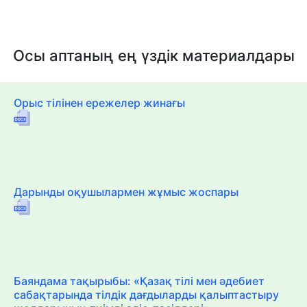
Осы аптаның ең үздік материалдары
Орыс тілінен ережелер жинағы
Дарынды оқушылармен жұмыс жоспары
Баяндама тақырыбы: «Қазақ тілі мен әдебиет
сабақтарында тілдік дағдыларды қалыптастыру