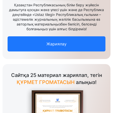
Қазақстан Республикасының білім беру жүйесін
дамытуға қосқан жеке үлесі үшін және де Республика
деңгейінде «Ustaz tilegi» Республикалық ғылыми –
әдістемелік журналының желілік басылымына өз
авторлық материалыңызбен бөлісіп, белсенді
болғаныңыз үшін алғыс білдіреміз!
Жариялау
Сайтқа 25 материал жариялап, тегін
ҚҰРМЕТ ГРОМАТАСЫН
алыңыз!