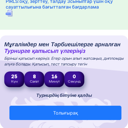
PIRLS:оқу, зерттеу, талдау 3сыныптар үшін оқу
сауаттылығына бағытталған бағдарлама
Мұғалімдер мен Тәрбиешілерге арналған
Турнирге қатысып үлгеріңіз
Бірінші қатысып көріңіз. Егер орын алып жатсаңыз, дипломды
алуға болады. Қатысып, тест тапсыру тегін
25
8
15
59
Күн
Сағат
Минут
Секунд
Турнирдің бітуіне қалды
Толығырақ