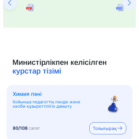
Министірлікпен келісілген
курстар тізімі
Химия пәні
бойынша педагогтің пәндік және
кәсіби құзыреттілігін дамыту
80/108
сағат
Толығырақ