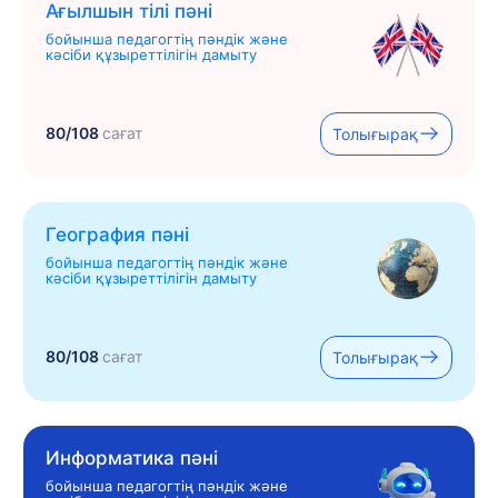
Ағылшын тілі пәні
бойынша педагогтің пәндік және
кәсіби құзыреттілігін дамыту
80/108
сағат
Толығырақ
География пәні
бойынша педагогтің пәндік және
кәсіби құзыреттілігін дамыту
80/108
сағат
Толығырақ
Информатика пәні
бойынша педагогтің пәндік және