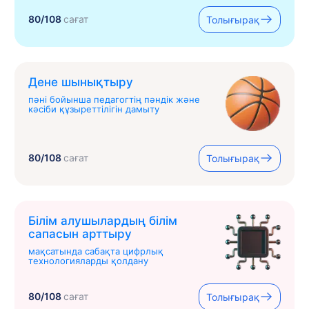
80/108
сағат
Толығырақ
Дене шынықтыру
пәні бойынша педагогтің пәндік және
кәсіби құзыреттілігін дамыту
80/108
сағат
Толығырақ
Білім алушылардың білім
сапасын арттыру
мақсатында сабақта цифрлық
технологияларды қолдану
80/108
сағат
Толығырақ