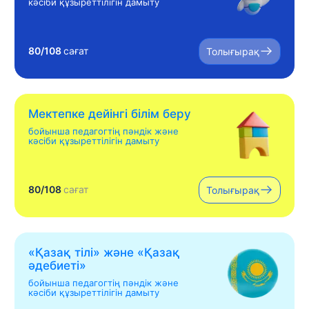
кәсіби құзыреттілігін дамыту
80/108
сағат
Толығырақ
Мектепке дейінгі білім беру
бойынша педагогтің пәндік және
кәсіби құзыреттілігін дамыту
80/108
сағат
Толығырақ
«Қазақ тілі» жəне «Қазақ
əдебиеті»
бойынша педагогтің пәндік және
кәсіби құзыреттілігін дамыту