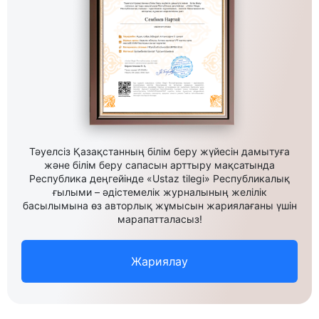
Тәуелсіз Қазақстанның білім беру жүйесін дамытуға
және білім беру сапасын арттыру мақсатында
Республика деңгейінде «Ustaz tilegi» Республикалық
ғылыми – әдістемелік журналының желілік
басылымына өз авторлық жұмысын жариялағаны үшін
марапатталасыз!
Жариялау