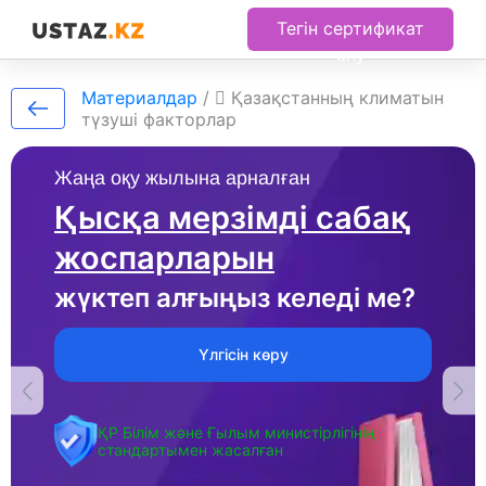
Тегін сертификат
алу
Материалдар
/
 Қазақстанның климатын
түзуші факторлар
Жаңа оқу жылына арналған
Қысқа мерзімді сабақ
жоспарларын
жүктеп алғыңыз келеді ме?
Үлгісін көру
ҚР Білім және Ғылым министірлігінің
стандартымен жасалған