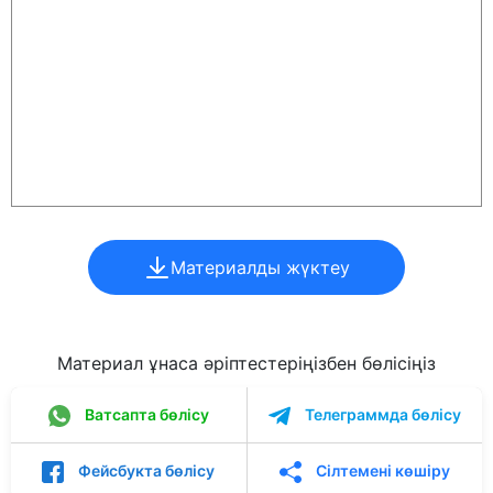
Материалды жүктеу
Материал ұнаса әріптестеріңізбен бөлісіңіз
Ватсапта бөлісу
Телеграммда бөлісу
Фейсбукта бөлісу
Сілтемені көшіру