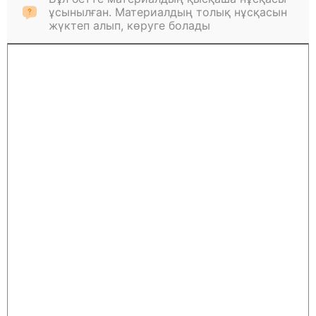
ұсынылған. Материалдың толық нұсқасын
жүктеп алып, көруге болады