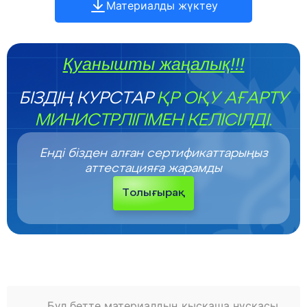
Материалды жүктеу
Қуанышты жаңалық!!!
БІЗДІҢ КУРСТАР
ҚР ОҚУ АҒАРТУ
МИНИСТРЛІГІМЕН КЕЛІСІЛДІ.
Енді бізден алған сертификаттарыңыз
аттестацияға жарамды
Толығырақ
Бұл бетте материалдың қысқаша нұсқасы