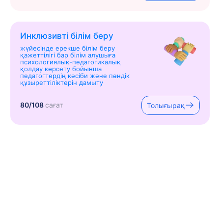
Инклюзивті білім беру
жүйесінде ерекше білім беру
қажеттілігі бар білім алушыға
психологиялық-педагогикалық
қолдау көрсету бойынша
педагогтердің кәсіби және пәндік
құзыреттіліктерін дамыту
80/108
сағат
Толығырақ