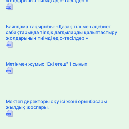
жолдарының тиімді әдіс-тәсілдері»
Баяндама тақырыбы: «Қазақ тілі мен әдебиет
сабақтарында тілдік дағдыларды қалыптастыру
жолдарының тиімді әдіс-тәсілдері»
Мәтінмен жұмыс "Екі әтеш" 1 сынып
Мектеп директоры оқу ісі жөні орынбасары
жылдық жоспары.