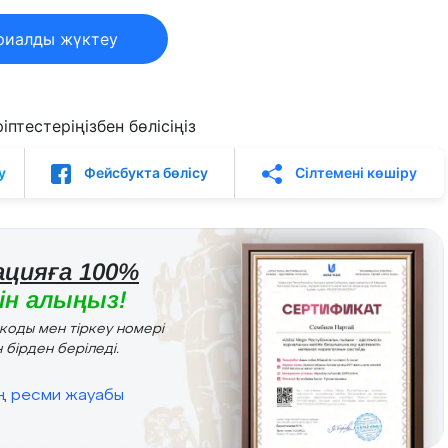
риалды жүктеу
птестеріңізбен бөлісіңіз
у
Фейсбукта бөлісу
Сілтемені көшіру
цияға 100%
н алыңыз!
r коды мен тіркеу номері
 бірден беріледі.
ің ресми жауабы