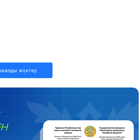
риалды жүктеу
ЕН