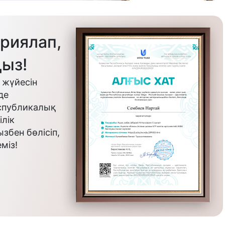
риялап,
ыз!
 жүйесін
де
еспубликалық
лік
бен бөлісіп,
міз!