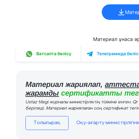
Мате
Материал ұнаса әрі
Ватсапта бөлісу
Телеграммда бөліс
Материал жариялап,
аттеста
жарамды
сертификатты тегі
Ustaz tilegi журналы министірліктің тізіміне енген. Q
беріледі. Материал жариялаған соң сертификат тегін
Толығырақ
Оқу-ағарту министірлігін