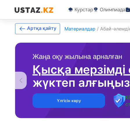
Курстар
Олимпиада
Артқа қайту
Материалдар
/
Абай-әлемді
Жаңа оқу жылына арналған
Қысқа мерзімді
жүктеп алғыңыз
Қ
Үлгісін көру
с