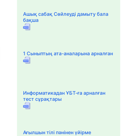
Ашық сабақ Сөйлеуді дамыту бала
бақша
1 Сыныптың ата-аналарына арналған
Информатикадан ҰБТ-ға арналған
тест сұрақтары
Ағылшын тілі пәнінен үйірме