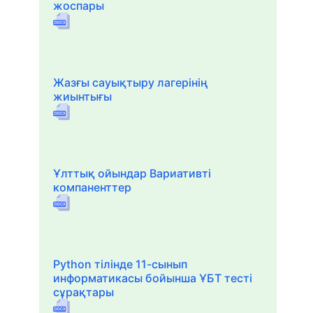
жоспары
Жазғы сауықтыру лагерінің
жиынтығы
Ұлттық ойындар Вариативті
компаненттер
Python тілінде 11-сынып
информатикасы бойынша ҰБТ тесті
сұрақтары