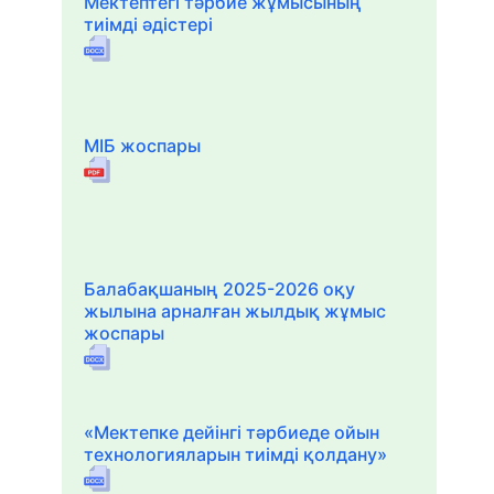
Мектептегі тәрбие жұмысының
тиімді әдістері
МІБ жоспары
Балабақшаның 2025-2026 оқу
жылына арналған жылдық жұмыс
жоспары
«Мектепке дейінгі тәрбиеде ойын
технологияларын тиімді қолдану»