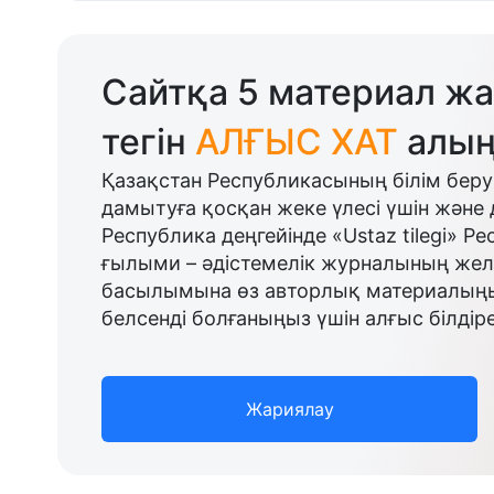
Сайтқа 5 материал жа
тегін
АЛҒЫС ХАТ
алың
Қазақстан Республикасының білім беру
дамытуға қосқан жеке үлесі үшін және 
Республика деңгейінде «Ustaz tilegi» Р
ғылыми – әдістемелік журналының желі
басылымына өз авторлық материалыңыз
белсенді болғаныңыз үшін алғыс білдіре
Жариялау