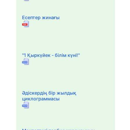
Есептер жинағы
"1 Қыркүйек - білім күні!"
Әдіскердің бір жылдық
циклограммасы