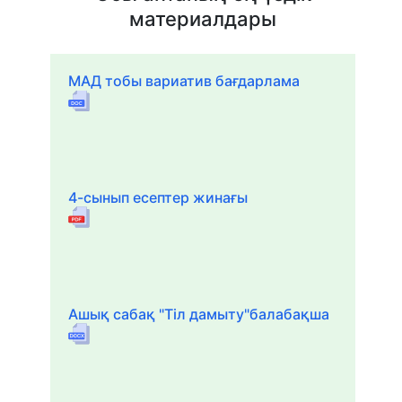
материалдары
МАД тобы вариатив бағдарлама
4-сынып есептер жинағы
Ашық сабақ "Тіл дамыту"балабақша