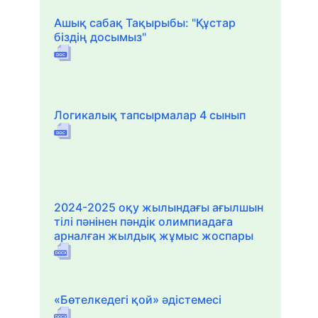
Ашық сабақ Тақырыбы: "Құстар
біздің досымыз"
Логикалық тапсырмалар 4 сынып
2024-2025 оқу жылындағы ағылшын
тілі пәнінен пәндік олимпиадаға
арналған жылдық жұмыс жоспары
«Бөтелкедегі қой» әдістемесі