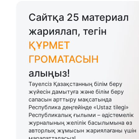
Сайтқа 25 материал
жариялап, тегін
ҚҰРМЕТ
ГРОМАТАСЫН
алыңыз!
Тәуелсіз Қазақстанның білім беру
жүйесін дамытуға және білім беру
сапасын арттыру мақсатында
Республика деңгейінде «Ustaz tilegi»
Республикалық ғылыми – әдістемелік
журналының желілік басылымына өз
авторлық жұмысын жариялағаны үшін
марапатталасыз!