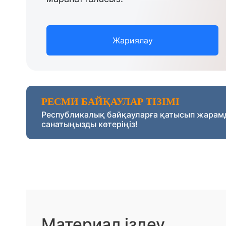
Жариялау
РЕСМИ БАЙҚАУЛАР ТІЗІМІ
Республикалық байқауларға қатысып жарам
санатыңызды көтеріңіз!
Материал іздеу