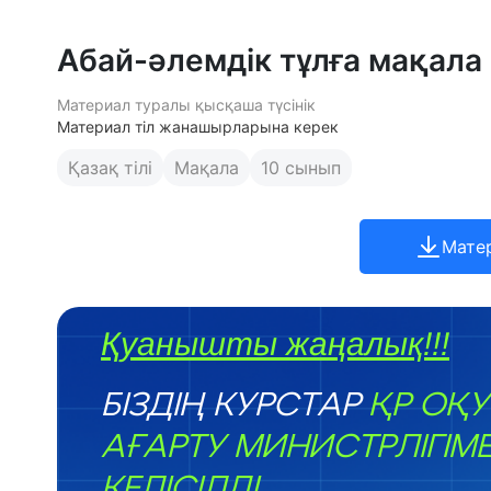
Абай-әлемдік тұлға мақала
Материал туралы қысқаша түсінік
Материал тіл жанашырларына керек
Қазақ тілі
Мақала
10 сынып
Мате
Қуанышты жаңалық!!!
БІЗДІҢ КУРСТАР
ҚР ОҚУ
АҒАРТУ МИНИСТРЛІГІМ
КЕЛІСІЛДІ.