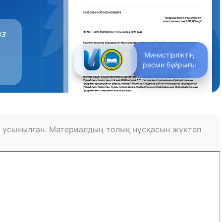
ыз
Министірліктің
ресми бұйрығы
 ұсынылған. Материалдың толық нұсқасын жүктеп