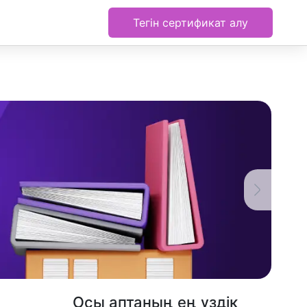
Тегін сертификат алу
Осы аптаның ең үздік