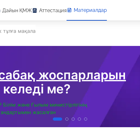
Материалдар
Дайын ҚМЖ
Аттестация
к тұлға мақала
 сабақ жоспарларын
 келеді ме?
Р Білім және Ғылым министірлігінің
тандартымен жасалған