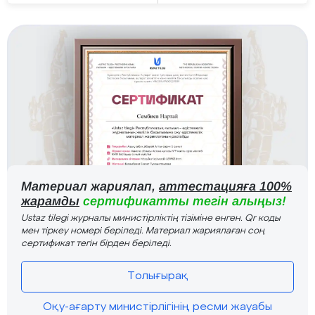
Материал жариялап,
аттестацияға 100%
жарамды
сертификатты тегін алыңыз!
Ustaz tilegi журналы министірліктің тізіміне енген. Qr коды
мен тіркеу номері беріледі. Материал жариялаған соң
сертификат тегін бірден беріледі.
Толығырақ
Оқу-ағарту министірлігінің ресми жауабы