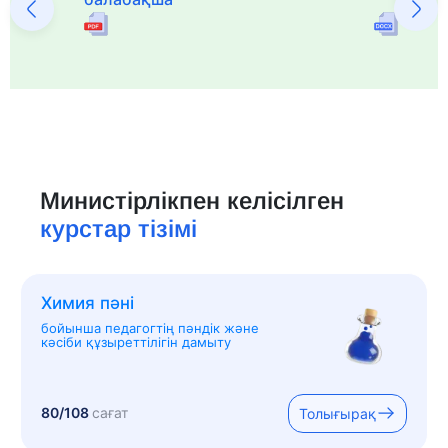
Министірлікпен келісілген
курстар тізімі
Химия пәні
бойынша педагогтің пәндік және
кәсіби құзыреттілігін дамыту
80/108
сағат
Толығырақ