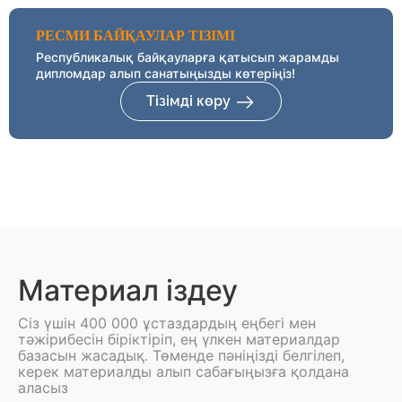
РЕСМИ БАЙҚАУЛАР ТІЗІМІ
Республикалық байқауларға қатысып жарамды
дипломдар алып санатыңызды көтеріңіз!
Тізімді көру
Материал іздеу
Сіз үшін 400 000 ұстаздардың еңбегі мен
тәжірибесін біріктіріп, ең үлкен материалдар
базасын жасадық. Төменде пәніңізді белгілеп,
керек материалды алып сабағыңызға қолдана
аласыз