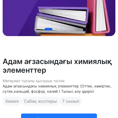
Адам ағзасындағы химиялық
элементтер
Материал туралы қысқаша түсінік
Адам ағзасындағы химиялық элементтер (Оттек, көміртек,
сутек,кальций, фосфор, калий ) Тыныс алу үдерісі
Химия
Сабақ жоспары
7 сынып