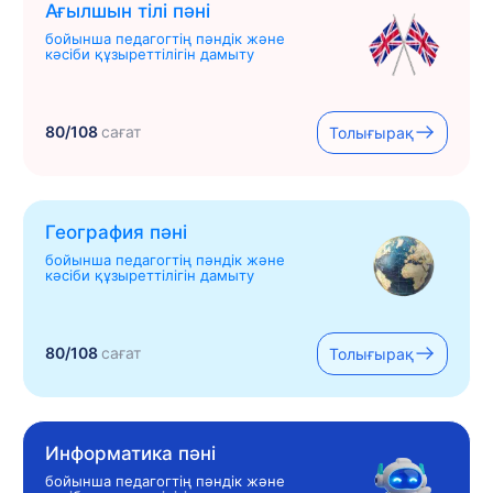
Ағылшын тілі пәні
бойынша педагогтің пәндік және
кәсіби құзыреттілігін дамыту
80/108
сағат
Толығырақ
География пәні
бойынша педагогтің пәндік және
кәсіби құзыреттілігін дамыту
80/108
сағат
Толығырақ
Информатика пәні
бойынша педагогтің пәндік және