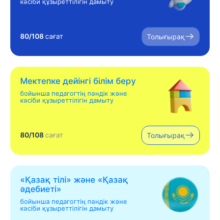
кәсіби құзыреттілігін дамыту
80/108
сағат
Толығырақ
Мектепке дейінгі білім беру
бойынша педагогтің пәндік және
кәсіби құзыреттілігін дамыту
80/108
сағат
Толығырақ
«Қазақ тілі» жəне «Қазақ
əдебиеті»
бойынша педагогтің пәндік және
кәсіби құзыреттілігін дамыту