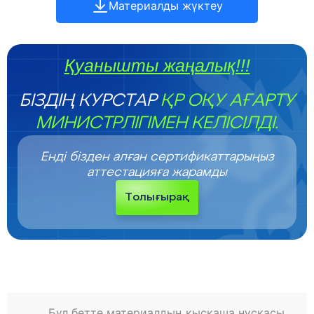
Материалды жүктеу
Қуанышты жаңалық!!!
БІЗДІҢ КУРСТАР
ҚР ОҚУ АҒАРТУ
МИНИСТРЛІГІМЕН КЕЛІСІЛДІ.
Енді бізден алған сертификаттарыңыз
аттестацияға жарамды
Толығырақ
Бұл бетте материалдың қысқаша нұсқасы