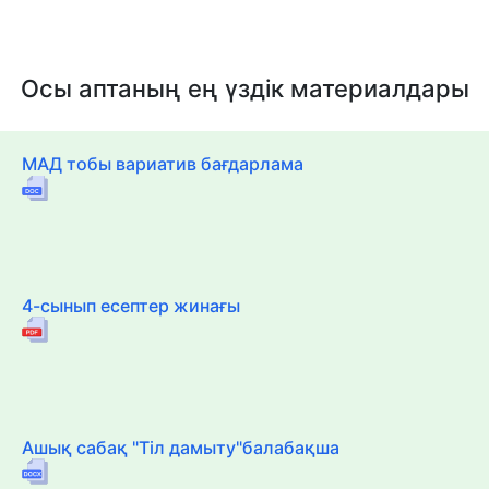
Осы аптаның ең үздік материалдары
МАД тобы вариатив бағдарлама
4-сынып есептер жинағы
Ашық сабақ "Тіл дамыту"балабақша