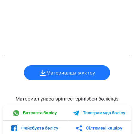
Материалды жүктеу
Материал ұнаса әріптестеріңізбен бөлісіңіз
Ватсапта бөлісу
Телеграммда бөлісу
Фейсбукта бөлісу
Сілтемені көшіру