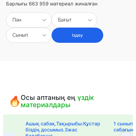
Барлығы 663 959 материал жиналған
Пән
Бағыт
Сынып
Іздеу
Осы аптаның ең
үздік
материалдары
Ашық сабақ.Тақырыбы:Құстар
1 сыныпқа
біздің досымыз.3жас
сабағын
балабақша