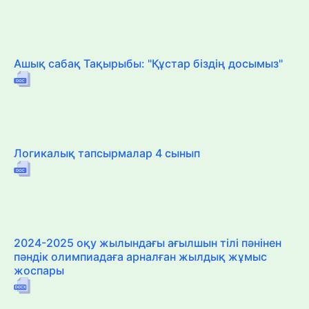
Ашық сабақ Тақырыбы: "Құстар біздің досымыз"
Логикалық тапсырмалар 4 сынып
2024-2025 оқу жылындағы ағылшын тілі пәнінен
пәндік олимпиадаға арналған жылдық жұмыс
жоспары