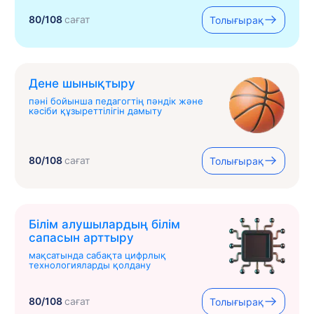
80/108
сағат
Толығырақ
Дене шынықтыру
пәні бойынша педагогтің пәндік және
кәсіби құзыреттілігін дамыту
80/108
сағат
Толығырақ
Білім алушылардың білім
сапасын арттыру
мақсатында сабақта цифрлық
технологияларды қолдану
80/108
сағат
Толығырақ