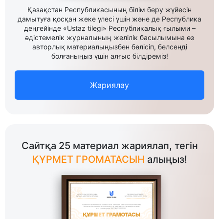
Қазақстан Республикасының білім беру жүйесін
дамытуға қосқан жеке үлесі үшін және де Республика
деңгейінде «Ustaz tilegi» Республикалық ғылыми –
әдістемелік журналының желілік басылымына өз
авторлық материалыңызбен бөлісіп, белсенді
болғаныңыз үшін алғыс білдіреміз!
Жариялау
Сайтқа 25 материал жариялап, тегін
ҚҰРМЕТ ГРОМАТАСЫН
алыңыз!