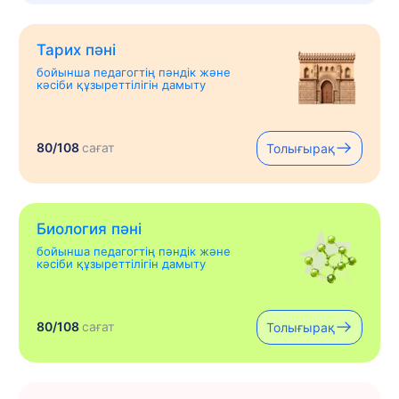
Тарих пәні
бойынша педагогтің пәндік және
кәсіби құзыреттілігін дамыту
80/108
сағат
Толығырақ
Биология пәні
бойынша педагогтің пәндік және
кәсіби құзыреттілігін дамыту
80/108
сағат
Толығырақ