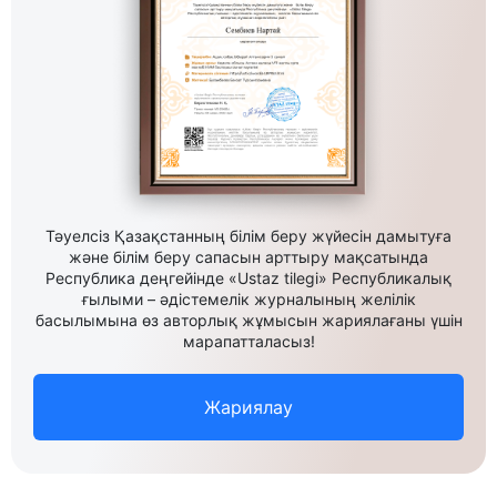
Тәуелсіз Қазақстанның білім беру жүйесін дамытуға
және білім беру сапасын арттыру мақсатында
Республика деңгейінде «Ustaz tilegi» Республикалық
ғылыми – әдістемелік журналының желілік
басылымына өз авторлық жұмысын жариялағаны үшін
марапатталасыз!
Жариялау