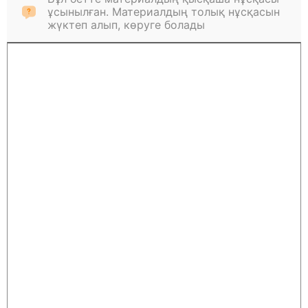
ұсынылған. Материалдың толық нұсқасын
жүктеп алып, көруге болады