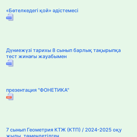
«Бөтелкедегі қой» әдістемесі
Дүниежүзі тарихы 8 сынып барлық тақырыпқа
тест жинағы жауабымен
презентация "ФОНЕТИКА"
7 сынып Геометрия КТЖ (КТП) / 2024-2025 оқу
жылы, төмендетілген