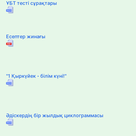
ҰБТ тесті сұрақтары
Есептер жинағы
"1 Қыркүйек - білім күні!"
Әдіскердің бір жылдық циклограммасы