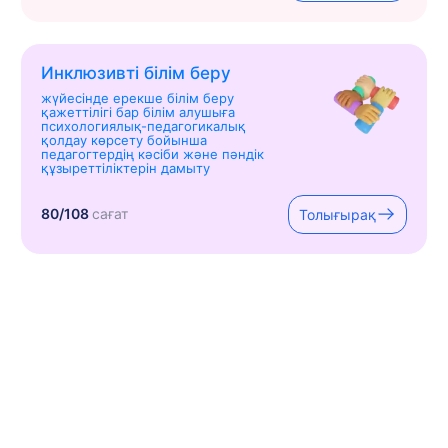
Инклюзивті білім беру
жүйесінде ерекше білім беру
қажеттілігі бар білім алушыға
психологиялық-педагогикалық
қолдау көрсету бойынша
педагогтердің кәсіби және пәндік
құзыреттіліктерін дамыту
80/108
сағат
Толығырақ