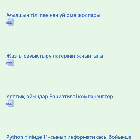
Ағылшын тілі пәнінен үйірме жоспары
Жазғы сауықтыру лагерінің жиынтығы
Ұлттық ойындар Вариативті компаненттер
Python тілінде 11-сынып информатикасы бойынша