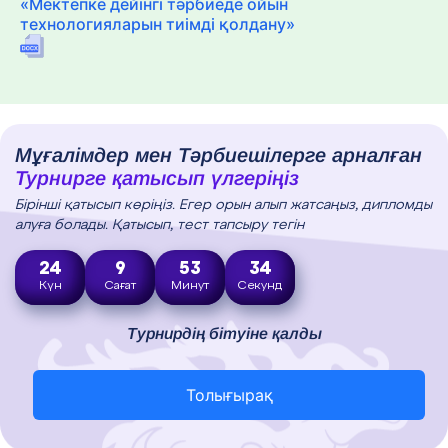
«Мектепке дейінгі тәрбиеде ойын
технологияларын тиімді қолдану»
Мұғалімдер мен Тәрбиешілерге арналған
Турнирге қатысып үлгеріңіз
Бірінші қатысып көріңіз. Егер орын алып жатсаңыз, дипломды
алуға болады. Қатысып, тест тапсыру тегін
24
9
53
33
Күн
Сағат
Минут
Секунд
Турнирдің бітуіне қалды
Толығырақ