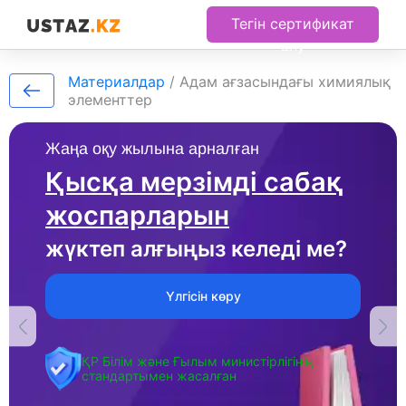
Тегін сертификат
алу
Материалдар
/
Адам ағзасындағы химиялық
элементтер
Жаңа оқу жылына арналған
Қысқа мерзімді сабақ
жоспарларын
жүктеп алғыңыз келеді ме?
Үлгісін көру
ҚР Білім және Ғылым министірлігінің
стандартымен жасалған