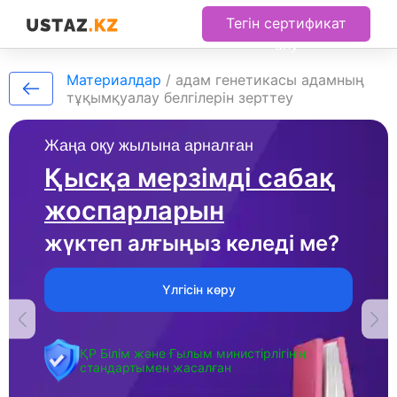
Тегін сертификат
алу
Материалдар
/
адам генетикасы адамның
тұқымқуалау белгілерін зерттеу
Жаңа оқу жылына арналған
Қысқа мерзімді сабақ
жоспарларын
жүктеп алғыңыз келеді ме?
Үлгісін көру
ҚР Білім және Ғылым министірлігінің
стандартымен жасалған