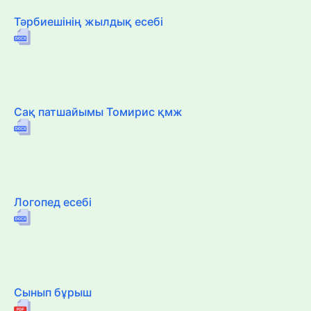
Тәрбиешінің жылдық есебі
Сақ патшайымы Томирис қмж
Логопед есебі
Сынып бұрыш