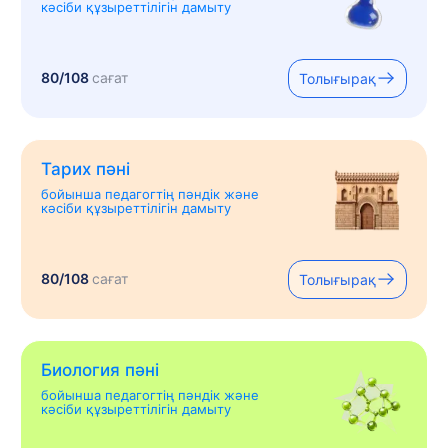
кәсіби құзыреттілігін дамыту
80/108
сағат
Толығырақ
Тарих пәні
бойынша педагогтің пәндік және
кәсіби құзыреттілігін дамыту
80/108
сағат
Толығырақ
Биология пәні
бойынша педагогтің пәндік және
кәсіби құзыреттілігін дамыту