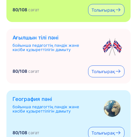
80/108
сағат
Толығырақ
Ағылшын тілі пәні
бойынша педагогтің пәндік және
кәсіби құзыреттілігін дамыту
80/108
сағат
Толығырақ
География пәні
бойынша педагогтің пәндік және
кәсіби құзыреттілігін дамыту
80/108
сағат
Толығырақ