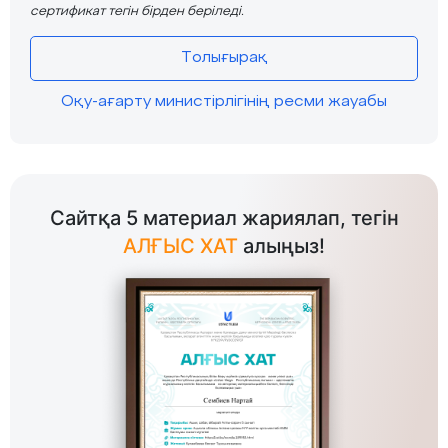
сертификат тегін бірден беріледі.
Толығырақ
Оқу-ағарту министірлігінің ресми жауабы
Сайтқа 5 материал жариялап, тегін
АЛҒЫС ХАТ
алыңыз!