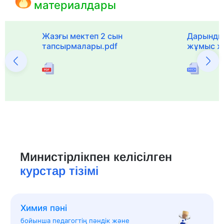
материалдары
с
Жазғы мектеп 2 сын
Дарынды
тапсырмалары.pdf
жұмыс ж
Министірлікпен келісілген
курстар тізімі
Химия пәні
бойынша педагогтің пәндік және