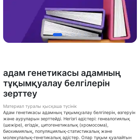
адам генетикасы адамның
тұқымқуалау белгілерін
зерттеу
Материал туралы қысқаша түсінік
Адам генетикасы адамның тұқымқуалау белгілерін, өзгеруін
және ауруларын зерттейді. Негізгі әдістері: генеалогиялық
(шежіре), егіздік, цитогенетикалық (хромосома),
биохимиялық, популяциялық-статистикалық және
молекулалық-генетикалық әдістер. Олар тұқым қуалайтын