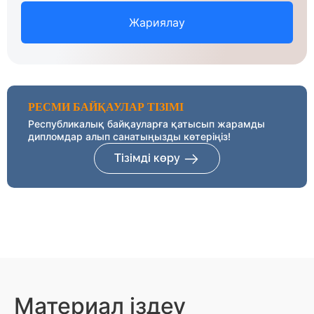
Жариялау
РЕСМИ БАЙҚАУЛАР ТІЗІМІ
Республикалық байқауларға қатысып жарамды
дипломдар алып санатыңызды көтеріңіз!
Тізімді көру
Материал іздеу