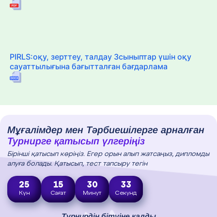
PIRLS:оқу, зерттеу, талдау 3сыныптар үшін оқу
сауаттылығына бағытталған бағдарлама
Мұғалімдер мен Тәрбиешілерге арналған
Турнирге қатысып үлгеріңіз
Бірінші қатысып көріңіз. Егер орын алып жатсаңыз, дипломды
алуға болады. Қатысып, тест тапсыру тегін
25
15
30
32
Күн
Сағат
Минут
Секунд
Турнирдің бітуіне қалды