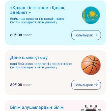
«Қазақ тілі» жəне «Қазақ
əдебиеті»
бойынша педагогтің пәндік және
кәсіби құзыреттілігін дамыту
80/108
сағат
Толығырақ
Дене шынықтыру
пәні бойынша педагогтің пәндік және
кәсіби құзыреттілігін дамыту
80/108
сағат
Толығырақ
Білім алушылардың білім