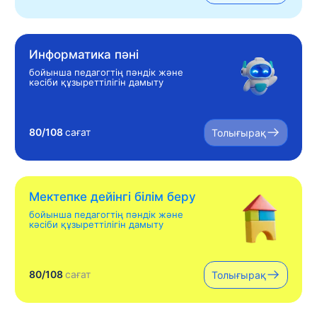
Информатика пәні
бойынша педагогтің пәндік және
кәсіби құзыреттілігін дамыту
80/108
сағат
Толығырақ
Мектепке дейінгі білім беру
бойынша педагогтің пәндік және
кәсіби құзыреттілігін дамыту
80/108
сағат
Толығырақ