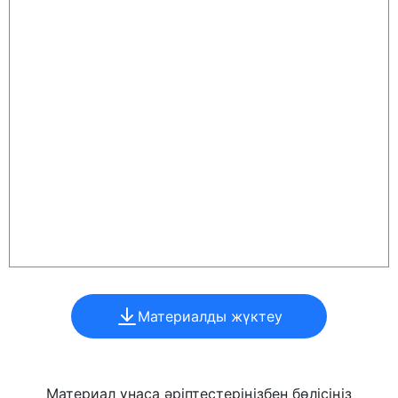
Материалды жүктеу
Материал ұнаса әріптестеріңізбен бөлісіңіз