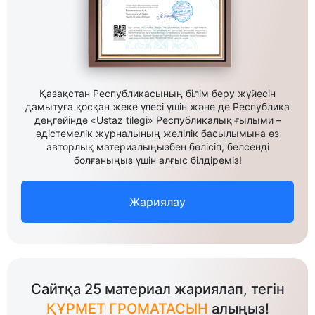
Қазақстан Республикасының білім беру жүйесін
дамытуға қосқан жеке үлесі үшін және де Республика
деңгейінде «Ustaz tilegi» Республикалық ғылыми –
әдістемелік журналының желілік басылымына өз
авторлық материалыңызбен бөлісіп, белсенді
болғаныңыз үшін алғыс білдіреміз!
Жариялау
Сайтқа 25 материал жариялап, тегін
ҚҰРМЕТ ГРОМАТАСЫН
алыңыз!