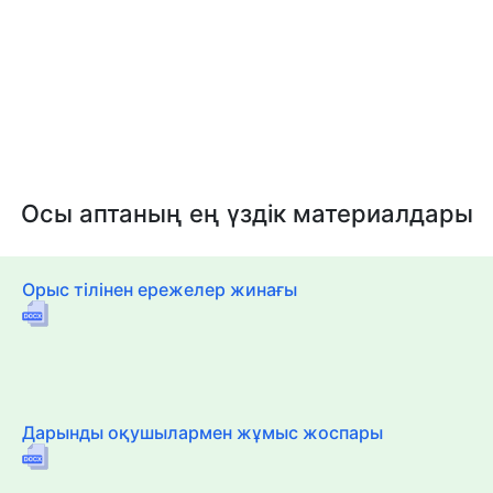
Осы аптаның ең үздік материалдары
Орыс тілінен ережелер жинағы
Дарынды оқушылармен жұмыс жоспары