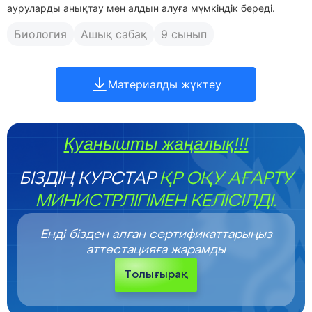
ауруларды анықтау мен алдын алуға мүмкіндік береді.
Биология
Ашық сабақ
9 сынып
Материалды жүктеу
Қуанышты жаңалық!!!
БІЗДІҢ КУРСТАР
ҚР ОҚУ АҒАРТУ
МИНИСТРЛІГІМЕН КЕЛІСІЛДІ.
Енді бізден алған сертификаттарыңыз
аттестацияға жарамды
Толығырақ