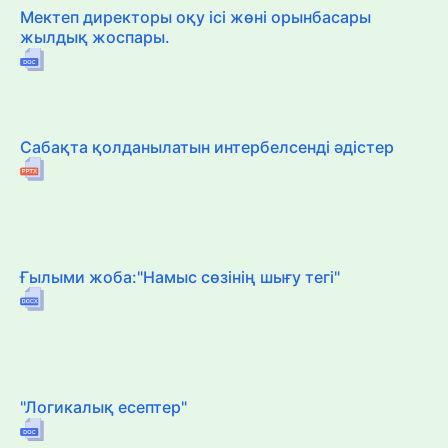
Мектеп директоры оқу ісі жөні орынбасары
жылдық жоспары.
Сабақта қолданылатын интербелсенді әдістер
Ғылыми жоба:"Намыс сөзінің шығу тегі"
"Логикалық есептер"