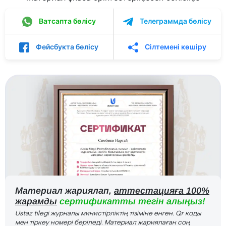
Ватсапта бөлісу
Телеграммда бөлісу
Фейсбукта бөлісу
Сілтемені көшіру
Материал жариялап,
аттестацияға 100%
жарамды
сертификатты тегін алыңыз!
Ustaz tilegi журналы министірліктің тізіміне енген. Qr коды
мен тіркеу номері беріледі. Материал жариялаған соң