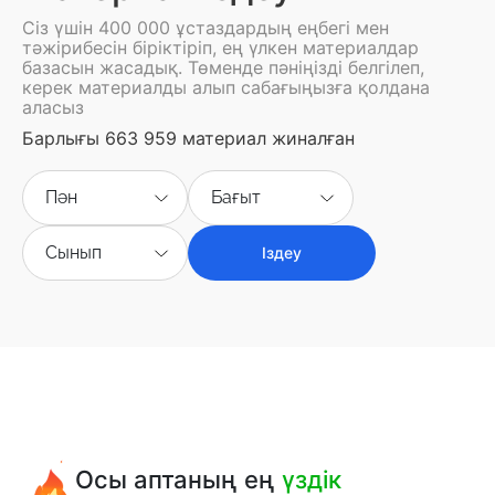
Сіз үшін 400 000 ұстаздардың еңбегі мен
тәжірибесін біріктіріп, ең үлкен материалдар
базасын жасадық. Төменде пәніңізді белгілеп,
керек материалды алып сабағыңызға қолдана
аласыз
Барлығы 663 959 материал жиналған
Пән
Бағыт
Сынып
Іздеу
Осы аптаның ең
үздік