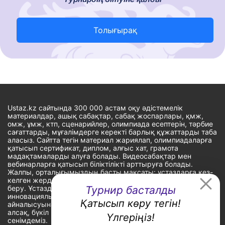
Толығырақ
Ustaz.kz сайтында 300 000 астам оқу әдістемелік
материалдар, ашық сабақтар, сабақ жоспарлары, қмж,
омж, ұмж, ктп, сценарийлер, олимпиада есептерін, тәрбие
сағаттарды, мұғалімдерге керекті барлық құжаттарды таба
аласыз. Сайтта тегін материал жариялап, олимпиадаларға
қатысып сертификат, диплом, алғыс хат, грамота
мадақтамаларды алуға болады. Видеосабақтар мен
вебинарларға қатысып біліктілікті арттыруға болады.
Жалпы, орталығымыздың басты мақсаты: ұстаздарға кез-
келген жерде, кез-келген уақытта білім алуына мүмкіндік
беру. Ұстаздардың барлық өзекті мәселелеріне
Турнир басталды
инновациялық шешім тауып, шығармашылық жұмыспен
Қатысып көру тегін!
айналысуына уақыт сыйлау. «Ұстаздарға сапалы білім бере
алсақ, бүкіл Қазақ еліне білім бере аламыз» - деген
Үлгеріңіз!
сенімдеміз.