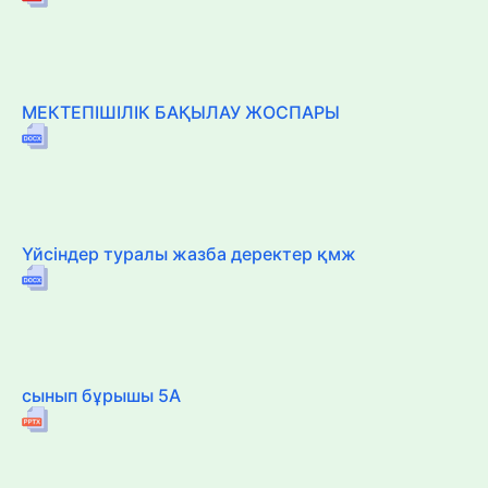
МЕКТЕПІШІЛІК БАҚЫЛАУ ЖОСПАРЫ
Үйсіндер туралы жазба деректер қмж
сынып бұрышы 5А