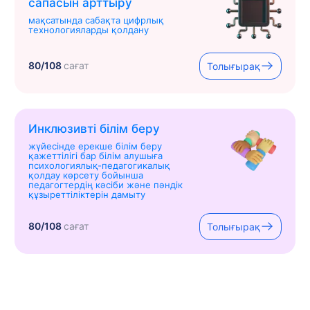
сапасын арттыру
мақсатында сабақта цифрлық
технологияларды қолдану
80/108
сағат
Толығырақ
Инклюзивті білім беру
жүйесінде ерекше білім беру
қажеттілігі бар білім алушыға
психологиялық-педагогикалық
қолдау көрсету бойынша
педагогтердің кәсіби және пәндік
құзыреттіліктерін дамыту
80/108
сағат
Толығырақ