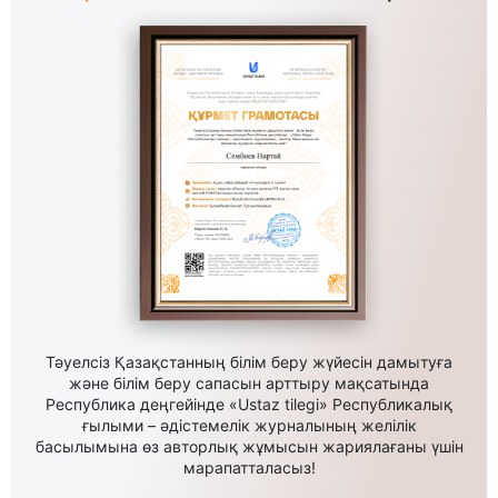
Тәуелсіз Қазақстанның білім беру жүйесін дамытуға
және білім беру сапасын арттыру мақсатында
Республика деңгейінде «Ustaz tilegi» Республикалық
ғылыми – әдістемелік журналының желілік
басылымына өз авторлық жұмысын жариялағаны үшін
марапатталасыз!