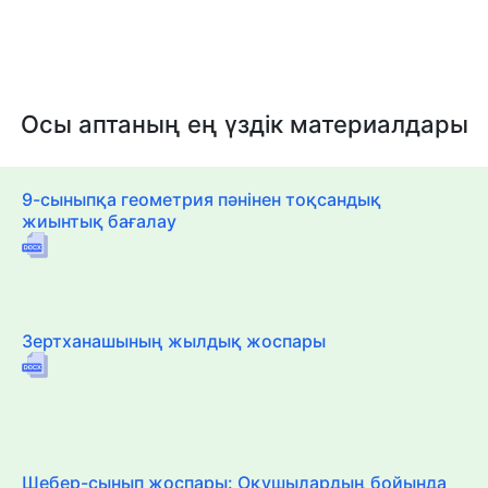
Осы аптаның ең үздік материалдары
9-сыныпқа геометрия пәнінен тоқсандық
жиынтық бағалау
Зертханашының жылдық жоспары
Шебер-сынып жоспары: Оқушылардың бойында