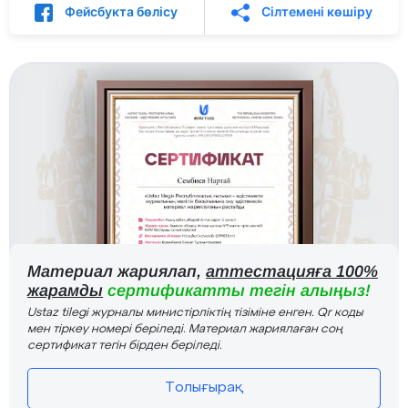
Фейсбукта бөлісу
Сілтемені көшіру
Материал жариялап,
аттестацияға 100%
жарамды
сертификатты тегін алыңыз!
Ustaz tilegi журналы министірліктің тізіміне енген. Qr коды
мен тіркеу номері беріледі. Материал жариялаған соң
сертификат тегін бірден беріледі.
Толығырақ