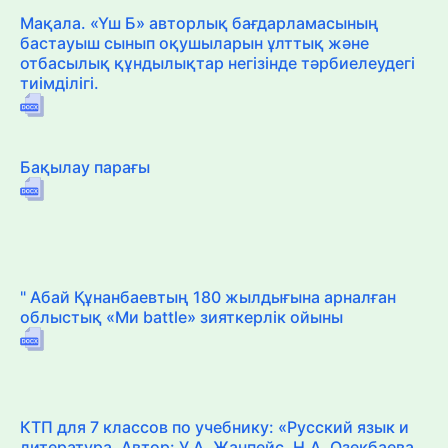
Мақала. «Үш Б» авторлық бағдарламасының
бастауыш сынып оқушыларын ұлттық және
отбасылық құндылықтар негізінде тәрбиелеудегі
тиімділігі.
Бақылау парағы
" Абай Құнанбаевтың 180 жылдығына арналған
облыстық «Ми battle» зияткерлік ойыны
КТП для 7 классов по учебнику: «Русский язык и
литература, Автор: У.А. Жанпейс, Н.А. Озекбаева,