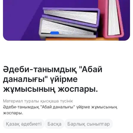
Әдеби-танымдық "Абай
даналығы" үйірме
жұмысының жоспары.
Материал туралы қысқаша түсінік
Әдеби-танымдық "Абай даналығы" үйірме жұмысының
жоспары.
Қазақ әдебиеті
Басқа
Барлық сыныптар