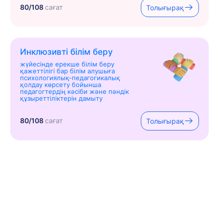
80/108
сағат
Толығырақ
Инклюзивті білім беру
жүйесінде ерекше білім беру
қажеттілігі бар білім алушыға
психологиялық-педагогикалық
қолдау көрсету бойынша
педагогтердің кәсіби және пәндік
құзыреттіліктерін дамыту
80/108
сағат
Толығырақ