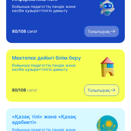
бойынша педагогтің пәндік және
кәсіби құзыреттілігін дамыту
80/108
сағат
Толығырақ
Мектепке дейінгі білім беру
бойынша педагогтің пәндік және
кәсіби құзыреттілігін дамыту
80/108
сағат
Толығырақ
«Қазақ тілі» жəне «Қазақ
əдебиеті»
бойынша педагогтің пәндік және