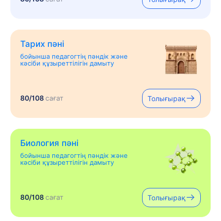
Тарих пәні
бойынша педагогтің пәндік және
кәсіби құзыреттілігін дамыту
80/108
сағат
Толығырақ
Биология пәні
бойынша педагогтің пәндік және
кәсіби құзыреттілігін дамыту
80/108
сағат
Толығырақ