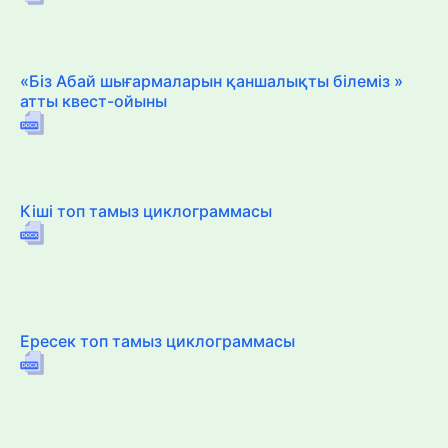
«Біз Абай шығармаларын қаншалықты білеміз »
атты квест-ойыны
Кіші топ тамыз циклограммасы
Ересек топ тамыз циклограммасы