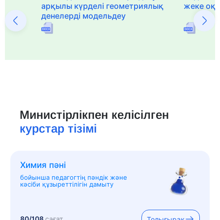
арқылы күрделі геометриялық
жеке оқ
денелерді модельдеу
Министірлікпен келісілген
курстар тізімі
Химия пәні
бойынша педагогтің пәндік және
кәсіби құзыреттілігін дамыту
80/108
сағат
Толығырақ