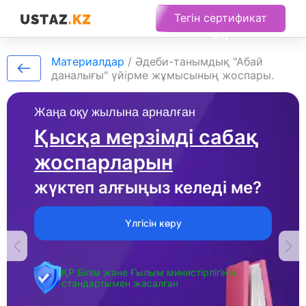
Тегін сертификат
алу
Материалдар
/
Әдеби-танымдық "Абай
даналығы" үйірме жұмысының жоспары.
Жаңа оқу жылына арналған
Қысқа мерзімді сабақ
жоспарларын
жүктеп алғыңыз келеді ме?
Үлгісін көру
ҚР Білім және Ғылым министірлігінің
стандартымен жасалған