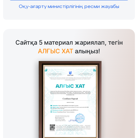
Оқу-ағарту министірлігінің ресми жауабы
Сайтқа 5 материал жариялап, тегін
АЛҒЫС ХАТ
алыңыз!