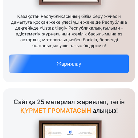
Қазақстан Республикасының білім беру жүйесін
дамытуға қосқан жеке үлесі үшін және де Республика
деңгейінде «Ustaz tilegi» Республикалық ғылыми –
әдістемелік журналының желілік басылымына өз
авторлық материалыңызбен бөлісіп, белсенді
болғаныңыз үшін алғыс білдіреміз!
Жариялау
Сайтқа 25 материал жариялап, тегін
ҚҰРМЕТ ГРОМАТАСЫН
алыңыз!