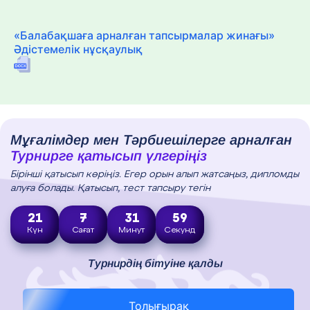
«Балабақшаға арналған тапсырмалар жинағы»
Әдістемелік нұсқаулық
Мұғалімдер мен Тәрбиешілерге арналған
Турнирге қатысып үлгеріңіз
Бірінші қатысып көріңіз. Егер орын алып жатсаңыз, дипломды
алуға болады. Қатысып, тест тапсыру тегін
21
7
31
58
Күн
Сағат
Минут
Секунд
Турнирдің бітуіне қалды
Толығырақ