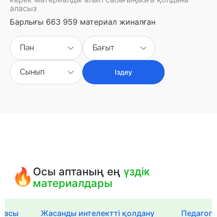
аласыз
Барлығы 663 959 материал жиналған
Пән
Бағыт
Сынып
Іздеу
Осы аптаның ең
үздік
материалдары
рмасы
Жасанды интелектті қолдану
Педагог-