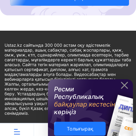
Ustaz.kz сайтында 300 000 астам оқу әдістемелік
материалдар, ашық сабақтар, сабақ жоспарлары, қмж,
омж, ұмж, ктп, сценарийлер, олимпиада есептерін, тәрбие
сағаттарды, мұғалімдерге керекті барлық құжаттарды таба
аласыз. Сайтта тегін материал жариялап, олимпиадаларға
қатысып сертификат, диплом, алғыс хат, грамота
мадақтамаларды алуға болады. Видеосабақтар мен
вебинарларға қатысып біліктілікті арттыруға болады.
Жалпы, орталығымыздың басты мақсаты: ұстаздарға кез-
Ресми
келген жерде, кез-келген уақытта білім алуына мүмкіндік
беру. Ұстаздардың барлық өзекті мәселелеріне
Республикалық
инновациялық шешім тауып, шығармашылық жұмыспен
байқаулар кестесін
айналысуына уақыт сыйлау. «Ұстаздарға сапалы білім бере
алсақ, бүкіл Қазақ еліне білім бере аламыз» - деген
көріңіз
сенімдеміз.
Толығырақ