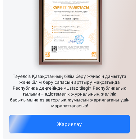
Тәуелсіз Қазақстанның білім беру жүйесін дамытуға
және білім беру сапасын арттыру мақсатында
Республика деңгейінде «Ustaz tilegi» Республикалық
ғылыми – әдістемелік журналының желілік
басылымына өз авторлық жұмысын жариялағаны үшін
марапатталасыз!
Жариялау