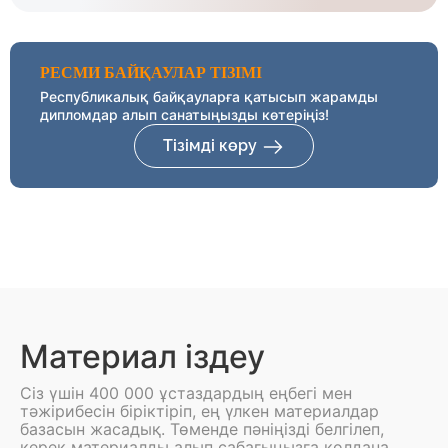
РЕСМИ БАЙҚАУЛАР ТІЗІМІ
Республикалық байқауларға қатысып жарамды
дипломдар алып санатыңызды көтеріңіз!
Тізімді көру
Материал іздеу
Сіз үшін 400 000 ұстаздардың еңбегі мен
тәжірибесін біріктіріп, ең үлкен материалдар
базасын жасадық. Төменде пәніңізді белгілеп,
керек материалды алып сабағыңызға қолдана