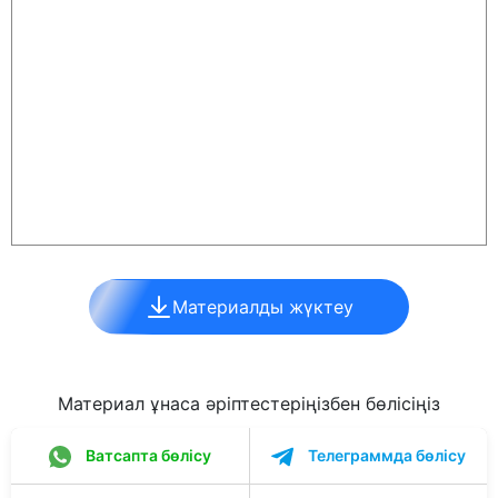
Материалды жүктеу
Материал ұнаса әріптестеріңізбен бөлісіңіз
Ватсапта бөлісу
Телеграммда бөлісу