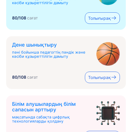
кәсіби құзыреттілігін дамыту
80/108
сағат
Толығырақ
Дене шынықтыру
пәні бойынша педагогтің пәндік және
кәсіби құзыреттілігін дамыту
80/108
сағат
Толығырақ
Білім алушылардың білім
сапасын арттыру
мақсатында сабақта цифрлық
технологияларды қолдану