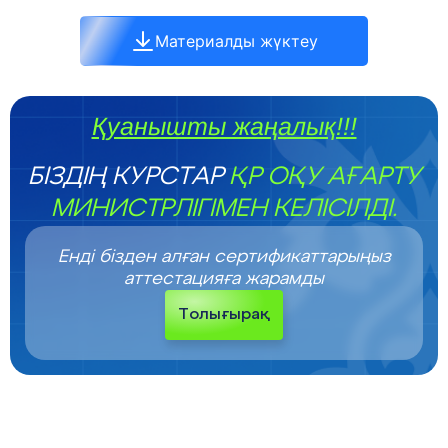
Материалды жүктеу
Қуанышты жаңалық!!!
БІЗДІҢ КУРСТАР
ҚР ОҚУ АҒАРТУ
МИНИСТРЛІГІМЕН КЕЛІСІЛДІ.
Енді бізден алған сертификаттарыңыз
аттестацияға жарамды
Толығырақ