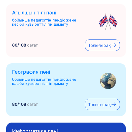
Ағылшын тілі пәні
бойынша педагогтің пәндік және
кәсіби құзыреттілігін дамыту
80/108
сағат
Толығырақ
География пәні
бойынша педагогтің пәндік және
кәсіби құзыреттілігін дамыту
80/108
сағат
Толығырақ
Информатика пәні