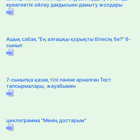
креативтік ойлау дағдысыен дамыту жолдары
Ашық сабақ "Ең алғашқы қорықты білесің бе?" 6-
сынып
7-сыныпқа қазақ тілі пәніне арналған Тест
тапсырмалары, жауабымен
циклограмма "Менің достарым"