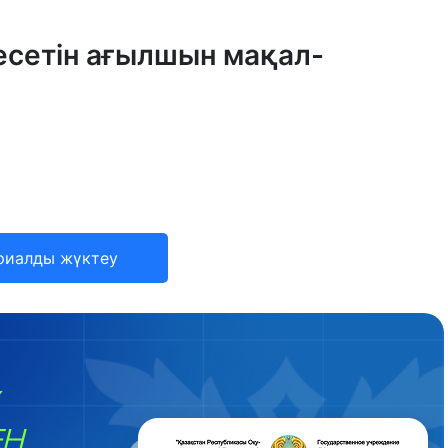
есетін ағылшын мақал-
риалды жүктеу
ЕН