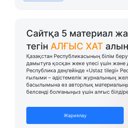
Сайтқа 5 материал жа
тегін
АЛҒЫС ХАТ
алың
Қазақстан Республикасының білім беру
дамытуға қосқан жеке үлесі үшін және 
Республика деңгейінде «Ustaz tilegi» Р
ғылыми – әдістемелік журналының желі
басылымына өз авторлық материалыңыз
белсенді болғаныңыз үшін алғыс білдіре
Жариялау