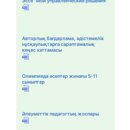
Эссе "Мои управленческие решения"
Авторлық бағдарлама, әдістемелік
нұсқаулықтарға сараптамалық
кеңес хаттамасы
Олимпияда есептер жинағы 5-11
сыныптар
Әлеуметтік педагогтың жоспары