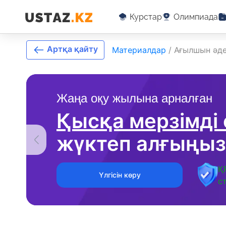
Курстар
Олимпиада
Артқа қайту
Материалдар
/
Ағылшын әде
Жаңа оқу жылына арналған
Қысқа мерзімді
жүктеп алғыңыз
Қ
Үлгісін көру
с