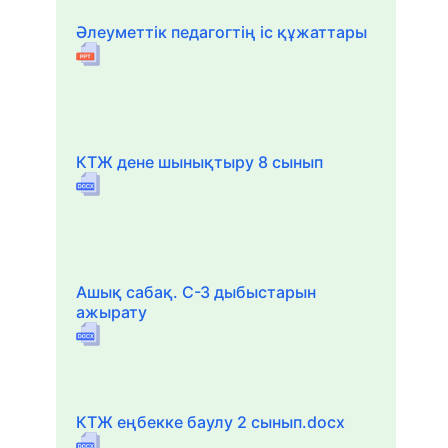
Әлеуметтік педагогтің іс құжаттары
КТЖ дене шынықтыру 8 сынып
Ашық сабақ. С-З дыбыстарын
ажырату
КТЖ еңбекке баулу 2 сынып.docx