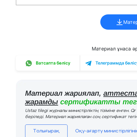
Мате
Материал ұнаса әрі
Ватсапта бөлісу
Телеграммда бөліс
Материал жариялап,
аттеста
жарамды
сертификатты тегі
Ustaz tilegi журналы министірліктің тізіміне енген. Q
беріледі. Материал жариялаған соң сертификат тегін
Толығырақ
Оқу-ағарту министірлігін