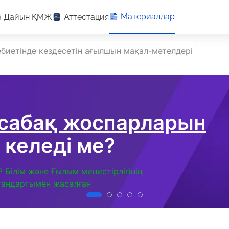
Материалдар
Дайын ҚМЖ
Аттестация
биетінде кездесетін ағылшын мақал-мәтелдері
 сабақ жоспарларын
 келеді ме?
Р Білім және Ғылым министірлігінің
тандартымен жасалған