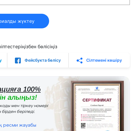
риалды жүктеу
птестеріңізбен бөлісіңіз
у
Фейсбукта бөлісу
Сілтемені көшіру
цияға 100%
н алыңыз!
r коды мен тіркеу номері
 бірден беріледі.
ің ресми жауабы