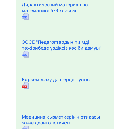
Дидактический материал по
математике 5-9 классы
ЭССЕ "Педагогтардың тиімді
тәжірибеде үздіксіз кәсіби дамуы"
Көркем жазу дәптердегі үлгісі
Медицина қызметкерінің этикасы
және деонтологиясы