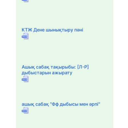
КТЖ Дене шынықтыру пәні
Ашық сабақ тақырыбы: [Л-Р]
дыбыстарын ажырату
ашық сабақ "Фф дыбысы мен әрпі"