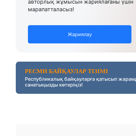
авторлық жұмысын жариялағаны үшін
марапатталасыз!
Жариялау
РЕСМИ БАЙҚАУЛАР ТІЗІМІ
Республикалық байқауларға қатысып жарам
санатыңызды көтеріңіз!