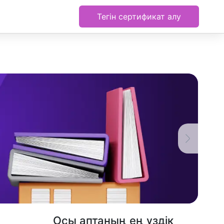
Тегін сертификат алу
Осы аптаның ең үздік