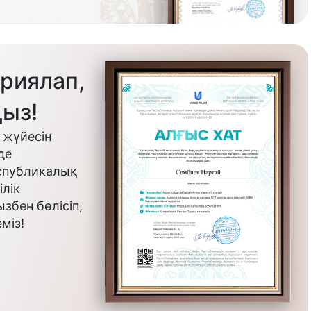
риялап,
ыз!
 жүйесін
де
еспубликалық
лік
бен бөлісіп,
міз!