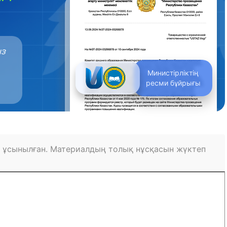
ыз
Министірліктің
ресми бұйрығы
 ұсынылған. Материалдың толық нұсқасын жүктеп