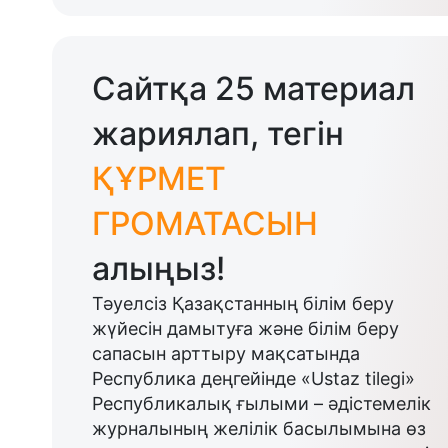
Сайтқа 25 материал
жариялап, тегін
ҚҰРМЕТ
ГРОМАТАСЫН
алыңыз!
Тәуелсіз Қазақстанның білім беру
жүйесін дамытуға және білім беру
сапасын арттыру мақсатында
Республика деңгейінде «Ustaz tilegi»
Республикалық ғылыми – әдістемелік
журналының желілік басылымына өз