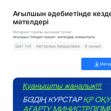
Ағылшын әдебиетінде кезд
мәтелдері
Материал туралы қысқаша түсінік
Ағылшын тіліндегі мақал- мәтелдер жинынтығы
Шет тілі
Авторлық бағдарлама
9 сынып
Мате
Қуанышты жаңалық!!!
БІЗДІҢ КУРСТАР
ҚР ОҚУ
АҒАРТУ МИНИСТРЛІГІМ