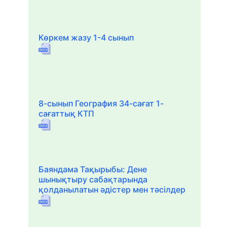
Көркем жазу 1-4 сынып
8-сынып География 34-сағат 1-
сағаттық КТП
Баяндама Тақырыбы: Дене
шынықтыру сабақтарында
қолданылатын әдістер мен тәсілдер