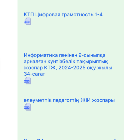
КТП Цифровая грамотность 1-4
Информатика пәнінен 9-сыныпқа
арналған күнтізбелік тақырыптық
жоспар КТЖ, 2024-2025 оқу жылы
34-сағат
әлеуметтік педагогтің ЖІИ жоспары