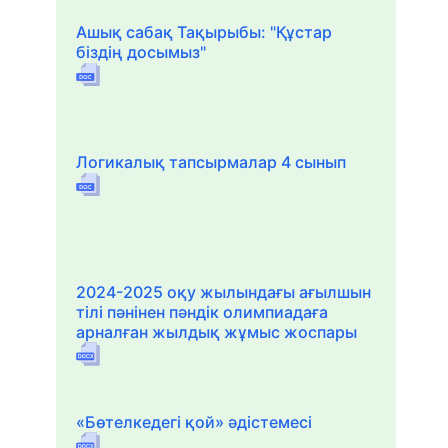
Ашық сабақ Тақырыбы: "Құстар
біздің досымыз"
Логикалық тапсырмалар 4 сынып
2024-2025 оқу жылындағы ағылшын
тілі пәнінен пәндік олимпиадаға
арналған жылдық жұмыс жоспары
«Бөтелкедегі қой» әдістемесі