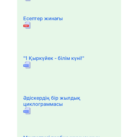
Есептер жинағы
"1 Қыркүйек - білім күні!"
Әдіскердің бір жылдық
циклограммасы