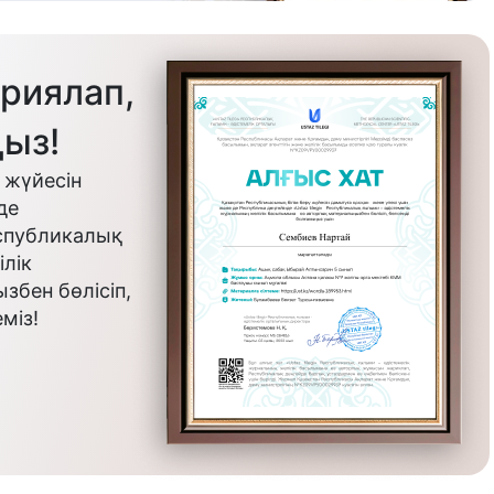
риялап,
ыз!
 жүйесін
де
еспубликалық
лік
бен бөлісіп,
міз!