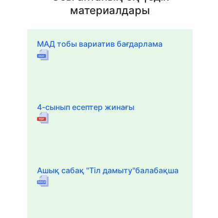
материалдары
МАД тобы вариатив бағдарлама
4-сынып есептер жинағы
Ашық сабақ "Тіл дамыту"балабақша