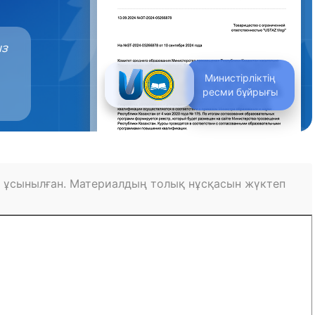
ыз
Министірліктің
ресми бұйрығы
 ұсынылған. Материалдың толық нұсқасын жүктеп