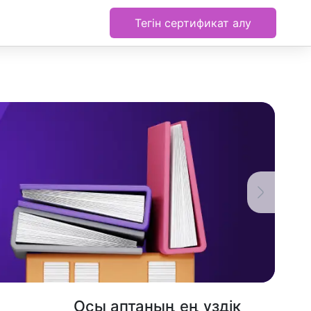
Тегін сертификат алу
Осы аптаның ең үздік