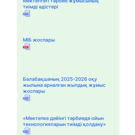
Мектептегі тәрбие жұмысының
тиімді әдістері
МІБ жоспары
Балабақшаның 2025-2026 оқу
жылына арналған жылдық жұмыс
жоспары
«Мектепке дейінгі тәрбиеде ойын
технологияларын тиімді қолдану»