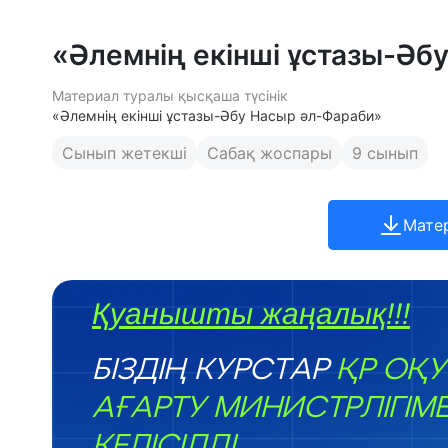
«Әлемнің екінші ұстазы-Әб
Материал туралы қысқаша түсінік
«Әлемнің екінші ұстазы-Әбу Насыр әл-Фараби»
Сынып жетекші
Сабақ жоспары
9 сынып
Мате
Қуанышты жаңалық!!!
БІЗДІҢ КУРСТАР
ҚР ОҚУ
АҒАРТУ МИНИСТРЛІГІМ
КЕЛІСІЛДІ.