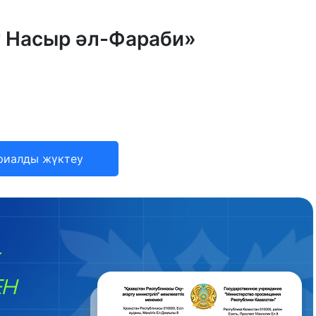
у Насыр әл-Фараби»
риалды жүктеу
ЕН