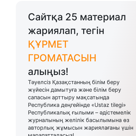
Сайтқа 25 материал
жариялап, тегін
ҚҰРМЕТ
ГРОМАТАСЫН
алыңыз!
Тәуелсіз Қазақстанның білім беру
жүйесін дамытуға және білім беру
сапасын арттыру мақсатында
Республика деңгейінде «Ustaz tilegi»
Республикалық ғылыми – әдістемелік
журналының желілік басылымына өз
авторлық жұмысын жариялағаны үшін
марапатталасыз!