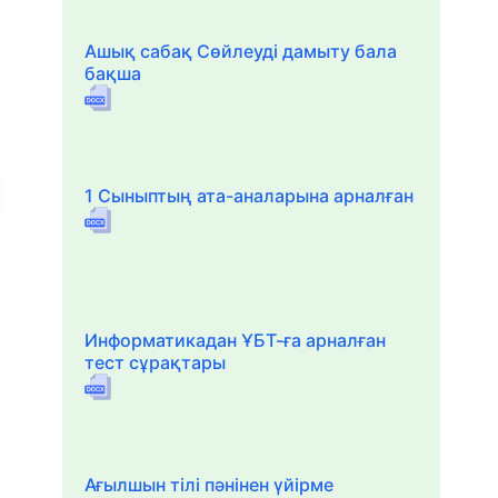
Ашық сабақ Сөйлеуді дамыту бала
бақша
1 Сыныптың ата-аналарына арналған
Информатикадан ҰБТ-ға арналған
тест сұрақтары
Ағылшын тілі пәнінен үйірме