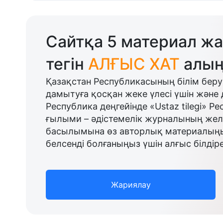
Сайтқа 5 материал жа
тегін
АЛҒЫС ХАТ
алың
Қазақстан Республикасының білім беру
дамытуға қосқан жеке үлесі үшін және 
Республика деңгейінде «Ustaz tilegi» Р
ғылыми – әдістемелік журналының желі
басылымына өз авторлық материалыңыз
белсенді болғаныңыз үшін алғыс білдіре
Жариялау