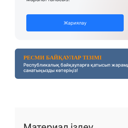
Жариялау
РЕСМИ БАЙҚАУЛАР ТІЗІМІ
Республикалық байқауларға қатысып жарам
санатыңызды көтеріңіз!
Материал іздеу