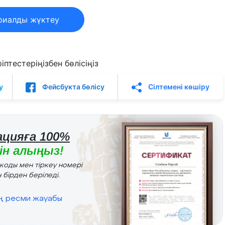
риалды жүктеу
птестеріңізбен бөлісіңіз
у
Фейсбукта бөлісу
Сілтемені көшіру
цияға 100%
н алыңыз!
r коды мен тіркеу номері
 бірден беріледі.
ің ресми жауабы