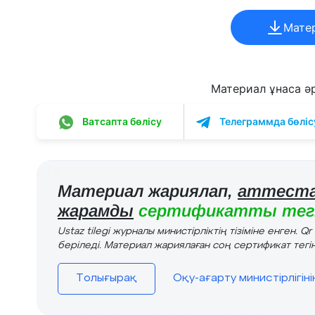
Мате
Материал ұнаса әрі
Ватсапта бөлісу
Телеграммда бөліс
Материал жариялап,
аттеста
жарамды
сертификатты тегі
Ustaz tilegi журналы министірліктің тізіміне енген. Q
беріледі. Материал жариялаған соң сертификат тегін
Толығырақ
Оқу-ағарту министірлігін