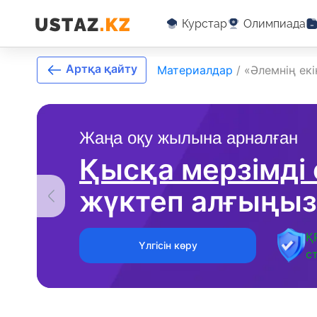
Курстар
Олимпиада
Артқа қайту
Материалдар
/
«Әлемнің ек
Жаңа оқу жылына арналған
Қысқа мерзімді
жүктеп алғыңыз
Қ
Үлгісін көру
с