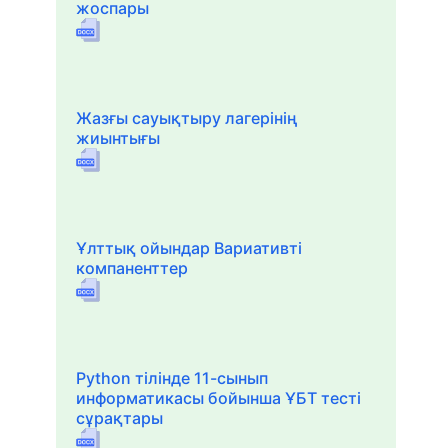
жоспары
Жазғы сауықтыру лагерінің
жиынтығы
Ұлттық ойындар Вариативті
компаненттер
Python тілінде 11-сынып
информатикасы бойынша ҰБТ тесті
сұрақтары