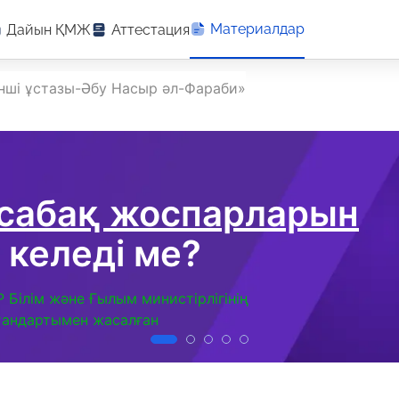
Материалдар
Дайын ҚМЖ
Аттестация
інші ұстазы-Әбу Насыр әл-Фараби»
 сабақ жоспарларын
 келеді ме?
Р Білім және Ғылым министірлігінің
тандартымен жасалған