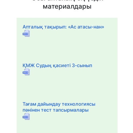
материалдары
Апталық тақырып: «Ас атасы-нан»
ҚМЖ Судың қасиеті 3-сынып
Тағам дайындау технологиясы
пәнінен тест тапсырмалары