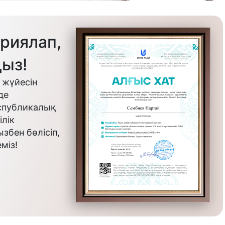
риялап,
ыз!
 жүйесін
де
еспубликалық
лік
бен бөлісіп,
міз!