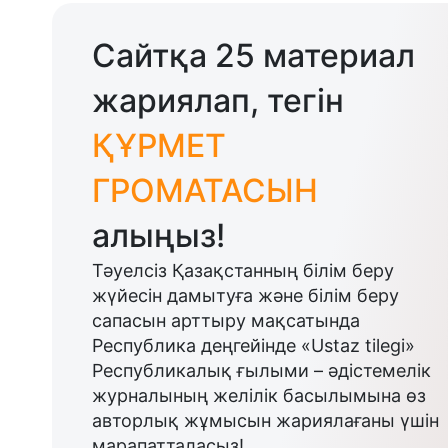
Сайтқа 25 материал
жариялап, тегін
ҚҰРМЕТ
ГРОМАТАСЫН
алыңыз!
Тәуелсіз Қазақстанның білім беру
жүйесін дамытуға және білім беру
сапасын арттыру мақсатында
Республика деңгейінде «Ustaz tilegi»
Республикалық ғылыми – әдістемелік
журналының желілік басылымына өз
авторлық жұмысын жариялағаны үшін
марапатталасыз!