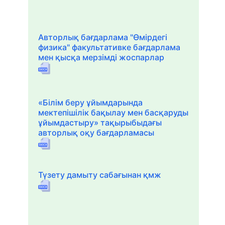
Авторлық бағдарлама "Өмірдегі
физика" факультативке бағдарлама
мен қысқа мерзімді жоспарлар
«Білім беру ұйымдарында
мектепішілік бақылау мен басқаруды
ұйымдастыру» тақырыбыдағы
авторлық оқу бағдарламасы
Түзету дамыту сабағынан қмж