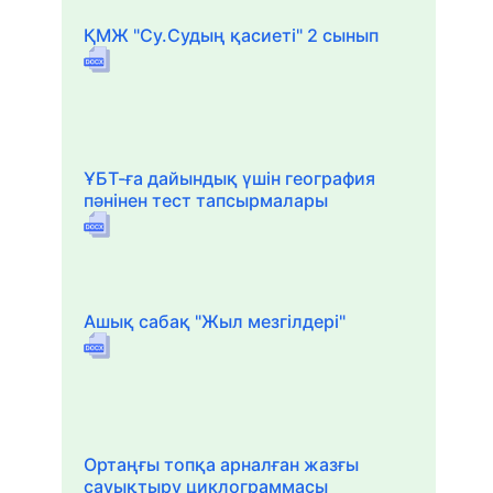
ҚМЖ "Су.Судың қасиеті" 2 сынып
ҰБТ-ға дайындық үшін география
пәнінен тест тапсырмалары
Ашық сабақ "Жыл мезгілдері"
Ортаңғы топқа арналған жазғы
сауықтыру циклограммасы