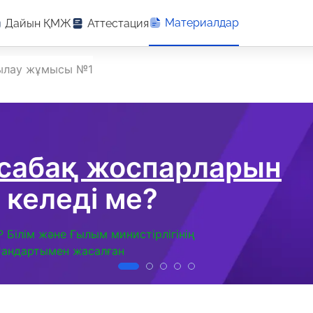
Материалдар
Дайын ҚМЖ
Аттестация
қылау жұмысы №1
 сабақ жоспарларын
 келеді ме?
Р Білім және Ғылым министірлігінің
тандартымен жасалған