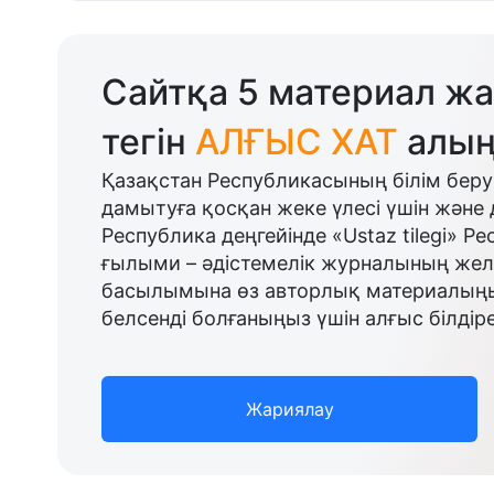
Сайтқа 5 материал жа
тегін
АЛҒЫС ХАТ
алың
Қазақстан Республикасының білім беру
дамытуға қосқан жеке үлесі үшін және 
Республика деңгейінде «Ustaz tilegi» Р
ғылыми – әдістемелік журналының желі
басылымына өз авторлық материалыңыз
белсенді болғаныңыз үшін алғыс білдіре
Жариялау