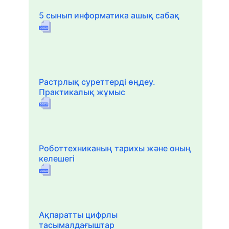
5 сынып информатика ашық сабақ
Растрлық суреттерді өңдеу.
Практикалық жұмыс
Роботтехниканың тарихы және оның
келешегі
Ақпаратты цифрлы
тасымалдағыштар