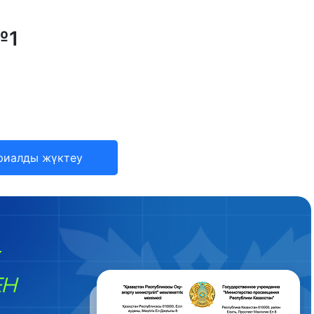
№1
риалды жүктеу
ЕН