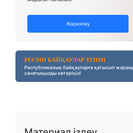
Жариялау
РЕСМИ БАЙҚАУЛАР ТІЗІМІ
Республикалық байқауларға қатысып жарам
санатыңызды көтеріңіз!
Материал іздеу