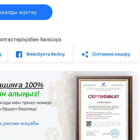
риалды жүктеу
птестеріңізбен бөлісіңіз
у
Фейсбукта бөлісу
Сілтемені көшіру
цияға 100%
н алыңыз!
r коды мен тіркеу номері
 бірден беріледі.
ің ресми жауабы