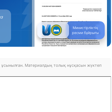
ыз
Министірліктің
ресми бұйрығы
 ұсынылған. Материалдың толық нұсқасын жүктеп