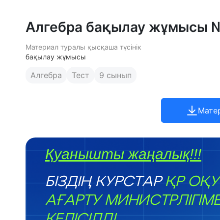
Алгебра бақылау жұмысы 
Материал туралы қысқаша түсінік
бақылау жұмысы
Алгебра
Тест
9 сынып
Мате
Қуанышты жаңалық!!!
БІЗДІҢ КУРСТАР
ҚР ОҚУ
АҒАРТУ МИНИСТРЛІГІМ
КЕЛІСІЛДІ.