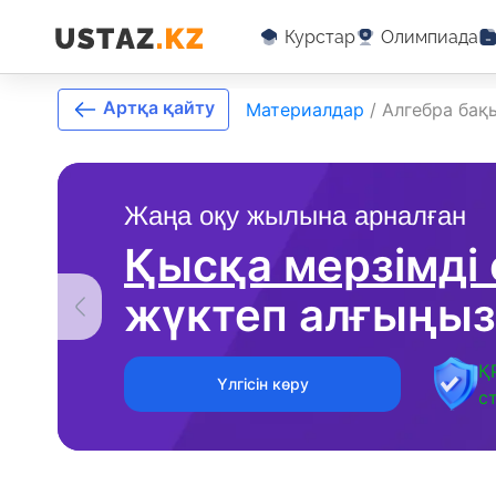
Курстар
Олимпиада
Артқа қайту
Материалдар
/
Алгебра ба
Жаңа оқу жылына арналған
Қысқа мерзімді
жүктеп алғыңыз
Қ
Үлгісін көру
с