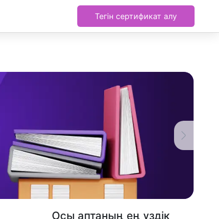
Тегін сертификат алу
Осы аптаның ең үздік