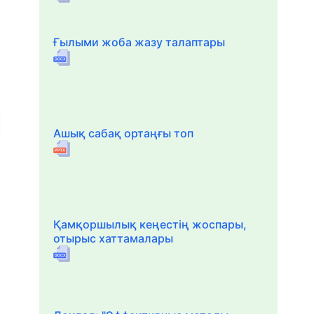
Ғылыми жоба жазу талаптары
Ашық сабақ ортаңғы топ
Қамқоршылық кеңестің жоспары,
отырыс хаттамалары