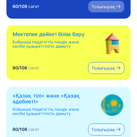
80/108
сағат
Толығырақ
Мектепке дейінгі білім беру
бойынша педагогтің пәндік және
кәсіби құзыреттілігін дамыту
80/108
сағат
Толығырақ
«Қазақ тілі» жəне «Қазақ
əдебиеті»
бойынша педагогтің пәндік және
кәсіби құзыреттілігін дамыту
80/108
сағат
Толығырақ