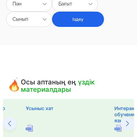
Пән
Бағыт
Сынып
Іздеу
Осы аптаның ең
үздік
материалдары
го
Ұсыныс хат
Интерак
обучения
языка и 