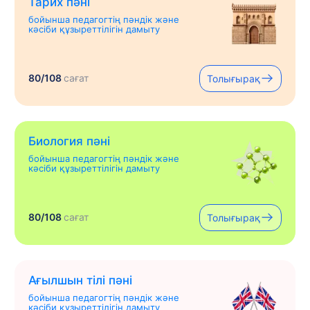
Тарих пәні
бойынша педагогтің пәндік және
кәсіби құзыреттілігін дамыту
80/108
сағат
Толығырақ
Биология пәні
бойынша педагогтің пәндік және
кәсіби құзыреттілігін дамыту
80/108
сағат
Толығырақ
Ағылшын тілі пәні
бойынша педагогтің пәндік және
кәсіби құзыреттілігін дамыту