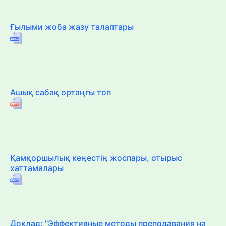
Ғылыми жоба жазу талаптары
Ашық сабақ ортаңғы топ
Қамқоршылық кеңестің жоспары, отырыс
хаттамалары
Доклад: "Эффективные методы преподавания на