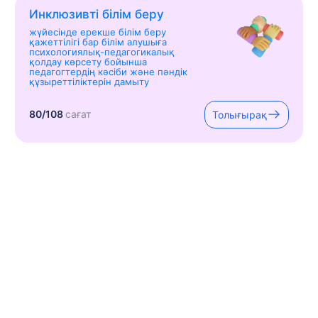
Инклюзивті білім беру
жүйесінде ерекше білім беру
қажеттілігі бар білім алушыға
психологиялық-педагогикалық
қолдау көрсету бойынша
педагогтердің кәсіби және пәндік
құзыреттіліктерін дамыту
80/108
сағат
Толығырақ