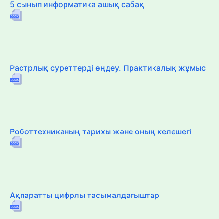
5 сынып информатика ашық сабақ
Растрлық суреттерді өңдеу. Практикалық жұмыс
Роботтехниканың тарихы және оның келешегі
Ақпаратты цифрлы тасымалдағыштар