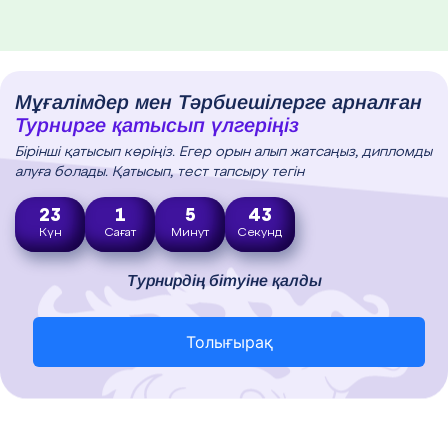
Мұғалімдер мен Тәрбиешілерге арналған
Турнирге қатысып үлгеріңіз
Бірінші қатысып көріңіз. Егер орын алып жатсаңыз, дипломды
алуға болады. Қатысып, тест тапсыру тегін
23
1
5
42
Күн
Сағат
Минут
Секунд
Турнирдің бітуіне қалды
Толығырақ