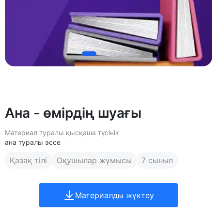
Ана - өмірдің шуағы
Материал туралы қысқаша түсінік
ана туралы эссе
Қазақ тілі
Оқушылар жұмысы
7 сынып
Материалды жүктеу