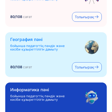
80/108
сағат
Толығырақ
География пәні
бойынша педагогтің пәндік және
кәсіби құзыреттілігін дамыту
80/108
сағат
Толығырақ
Информатика пәні
бойынша педагогтің пәндік және
кәсіби құзыреттілігін дамыту