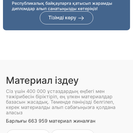
Республикалық байқауларға қатысып жарамды
дипломдар алып санатыңызды көтеріңіз!
Тізімді көру
Материал іздеу
Сіз үшін 400 000 ұстаздардың еңбегі мен
тәжірибесін біріктіріп, ең үлкен материалдар
базасын жасадық. Төменде пәніңізді белгілеп,
керек материалды алып сабағыңызға қолдана
аласыз
Барлығы 663 959 материал жиналған