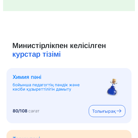
Министірлікпен келісілген
курстар тізімі
Химия пәні
бойынша педагогтің пәндік және
кәсіби құзыреттілігін дамыту
80/108
сағат
Толығырақ