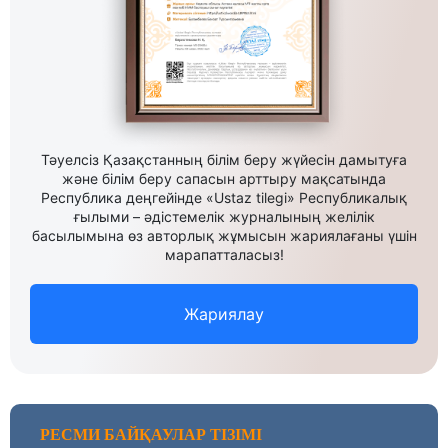
Тәуелсіз Қазақстанның білім беру жүйесін дамытуға
және білім беру сапасын арттыру мақсатында
Республика деңгейінде «Ustaz tilegi» Республикалық
ғылыми – әдістемелік журналының желілік
басылымына өз авторлық жұмысын жариялағаны үшін
марапатталасыз!
Жариялау
РЕСМИ БАЙҚАУЛАР ТІЗІМІ