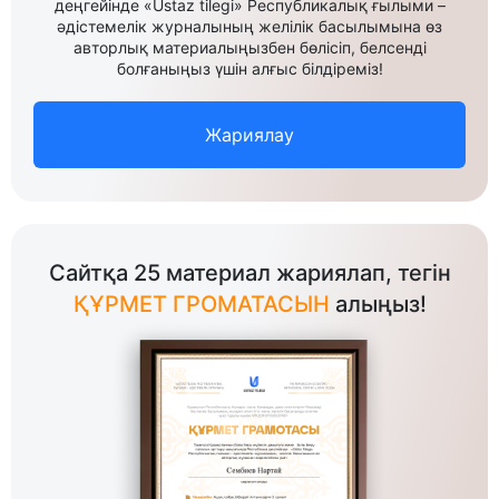
деңгейінде «Ustaz tilegi» Республикалық ғылыми –
әдістемелік журналының желілік басылымына өз
авторлық материалыңызбен бөлісіп, белсенді
болғаныңыз үшін алғыс білдіреміз!
Жариялау
Сайтқа 25 материал жариялап, тегін
ҚҰРМЕТ ГРОМАТАСЫН
алыңыз!