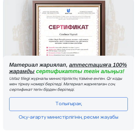
Материал жариялап,
аттестацияға 100%
жарамды
сертификатты тегін алыңыз!
Ustaz tilegi журналы министірліктің тізіміне енген. Qr коды
мен тіркеу номері беріледі. Материал жариялаған соң
сертификат тегін бірден беріледі.
Толығырақ
Оқу-ағарту министірлігінің ресми жауабы