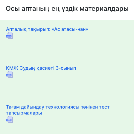
Осы аптаның ең үздік материалдары
Апталық тақырып: «Ас атасы-нан»
ҚМЖ Судың қасиеті 3-сынып
Тағам дайындау технологиясы пәнінен тест
тапсырмалары