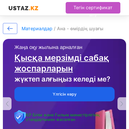
Тегін сертификат
алу
Материалдар
/
Ана - өмірдің шуағы
Жаңа оқу жылына арналған
Қысқа мерзімді сабақ
жоспарларын
жүктеп алғыңыз келеді ме?
Үлгісін көру
ҚР Білім және Ғылым министірлігінің
стандартымен жасалған