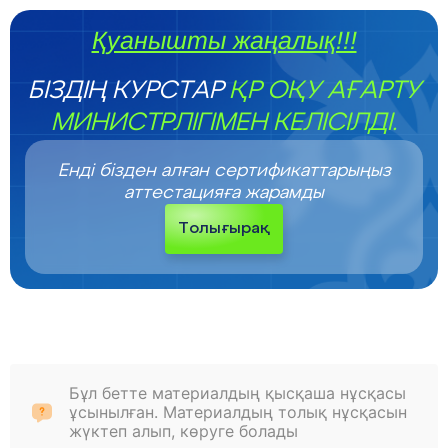
Қуанышты жаңалық!!!
БІЗДІҢ КУРСТАР
ҚР ОҚУ АҒАРТУ
МИНИСТРЛІГІМЕН КЕЛІСІЛДІ.
Енді бізден алған сертификаттарыңыз
аттестацияға жарамды
Толығырақ
Бұл бетте материалдың қысқаша нұсқасы
ұсынылған. Материалдың толық нұсқасын
жүктеп алып, көруге болады