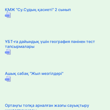
ҚМЖ "Су.Судың қасиеті" 2 сынып
ҰБТ-ға дайындық үшін география пәнінен тест
тапсырмалары
Ашық сабақ "Жыл мезгілдері"
Ортаңғы топқа арналған жазғы сауықтыру