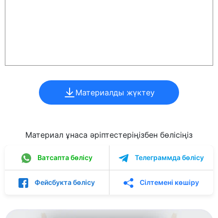
Материалды жүктеу
Материал ұнаса әріптестеріңізбен бөлісіңіз
Ватсапта бөлісу
Телеграммда бөлісу
Фейсбукта бөлісу
Сілтемені көшіру