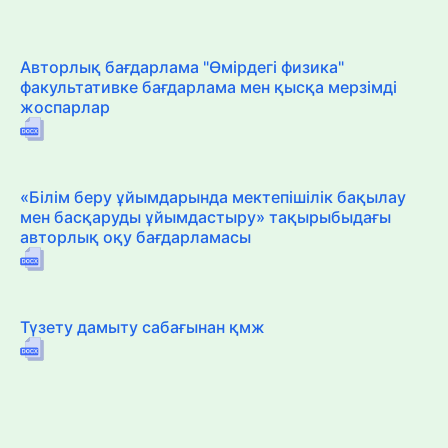
Авторлық бағдарлама "Өмірдегі физика"
факультативке бағдарлама мен қысқа мерзімді
жоспарлар
«Білім беру ұйымдарында мектепішілік бақылау
мен басқаруды ұйымдастыру» тақырыбыдағы
авторлық оқу бағдарламасы
Түзету дамыту сабағынан қмж