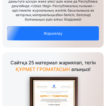
дамытуға қосқан жеке үлесі үшін және де Республика
деңгейінде «Ustaz tilegi» Республикалық ғылыми –
әдістемелік журналының желілік басылымына өз
авторлық материалыңызбен бөлісіп, белсенді
болғаныңыз үшін алғыс білдіреміз!
Жариялау
Сайтқа 25 материал жариялап, тегін
ҚҰРМЕТ ГРОМАТАСЫН
алыңыз!