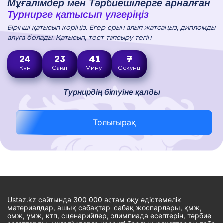
Мұғалімдер мен Тәрбиешілерге арналған
Турнирге қатысып үлгеріңіз
Бірінші қатысып көріңіз. Егер орын алып жатсаңыз, дипломды
алуға болады. Қатысып, тест тапсыру тегін
24
23
41
6
Күн
Сағат
Минут
Секунд
Турнирдің бітуіне қалды
Толығырақ
Ustaz.kz сайтында 300 000 астам оқу әдістемелік
материалдар, ашық сабақтар, сабақ жоспарлары, қмж,
омж, ұмж, ктп, сценарийлер, олимпиада есептерін, тәрбие