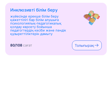
Инклюзивті білім беру
жүйесінде ерекше білім беру
қажеттілігі бар білім алушыға
психологиялық-педагогикалық
қолдау көрсету бойынша
педагогтердің кәсіби және пәндік
құзыреттіліктерін дамыту
80/108
сағат
Толығырақ