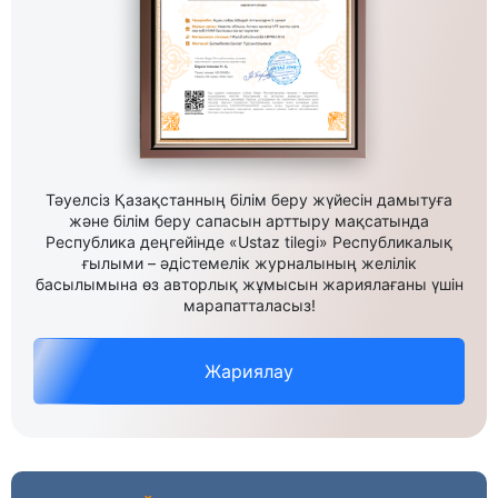
Тәуелсіз Қазақстанның білім беру жүйесін дамытуға
және білім беру сапасын арттыру мақсатында
Республика деңгейінде «Ustaz tilegi» Республикалық
ғылыми – әдістемелік журналының желілік
басылымына өз авторлық жұмысын жариялағаны үшін
марапатталасыз!
Жариялау