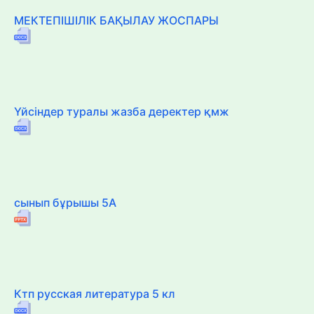
МЕКТЕПІШІЛІК БАҚЫЛАУ ЖОСПАРЫ
Үйсіндер туралы жазба деректер қмж
сынып бұрышы 5А
Ктп русская литература 5 кл