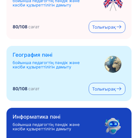
бойынша педагогтің пәндік және
кәсіби құзыреттілігін дамыту
80/108
сағат
Толығырақ
География пәні
бойынша педагогтің пәндік және
кәсіби құзыреттілігін дамыту
80/108
сағат
Толығырақ
Информатика пәні
бойынша педагогтің пәндік және
кәсіби құзыреттілігін дамыту