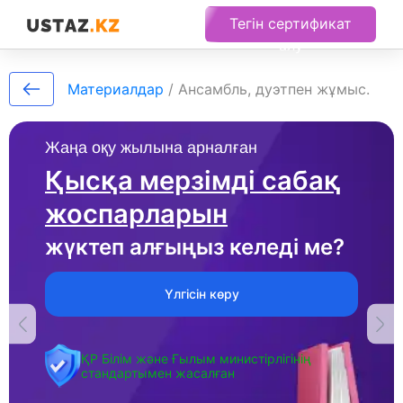
Тегін сертификат
алу
Материалдар
/
Ансамбль, дуэтпен жұмыс.
Жаңа оқу жылына арналған
Қысқа мерзімді сабақ
жоспарларын
жүктеп алғыңыз келеді ме?
Үлгісін көру
ҚР Білім және Ғылым министірлігінің
стандартымен жасалған