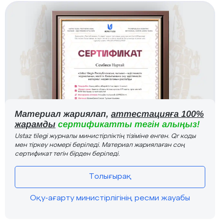
Материал жариялап,
аттестацияға 100%
жарамды
сертификатты тегін алыңыз!
Ustaz tilegi журналы министірліктің тізіміне енген. Qr коды
мен тіркеу номері беріледі. Материал жариялаған соң
сертификат тегін бірден беріледі.
Толығырақ
Оқу-ағарту министірлігінің ресми жауабы