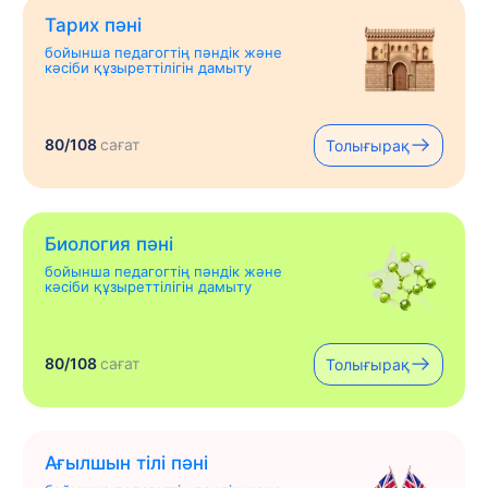
Тарих пәні
бойынша педагогтің пәндік және
кәсіби құзыреттілігін дамыту
80/108
сағат
Толығырақ
Биология пәні
бойынша педагогтің пәндік және
кәсіби құзыреттілігін дамыту
80/108
сағат
Толығырақ
Ағылшын тілі пәні