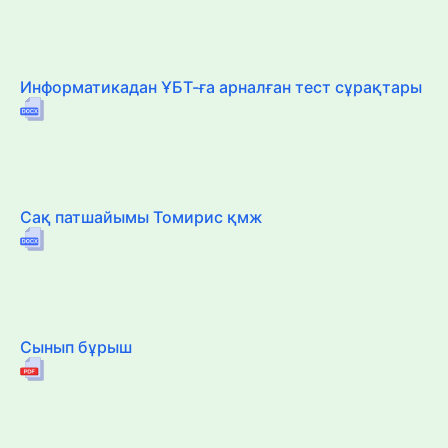
Информатикадан ҰБТ-ға арналған тест сұрақтары
Сақ патшайымы Томирис қмж
Сынып бұрыш