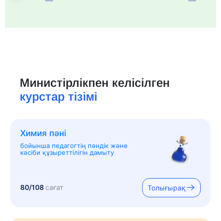
Министірлікпен келісілген
курстар тізімі
Химия пәні
бойынша педагогтің пәндік және
кәсіби құзыреттілігін дамыту
80/108
сағат
Толығырақ