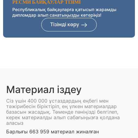
РЕСМИ БАЙҚАУЛАР ТІЗІМІ
Республикалық байқауларға қатысып жарамды
дипломдар алып санатыңызды көтеріңіз!
Тізімді көру
Материал іздеу
Сіз үшін 400 000 ұстаздардың еңбегі мен
тәжірибесін біріктіріп, ең үлкен материалдар
базасын жасадық. Төменде пәніңізді белгілеп,
керек материалды алып сабағыңызға қолдана
аласыз
Барлығы 663 959 материал жиналған