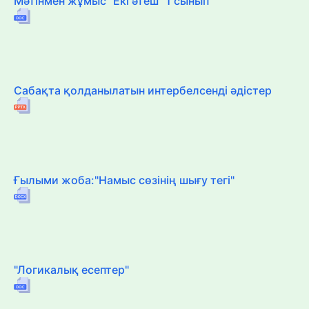
Мәтінмен жұмыс "Екі әтеш" 1 сынып
Сабақта қолданылатын интербелсенді әдістер
Ғылыми жоба:"Намыс сөзінің шығу тегі"
"Логикалық есептер"