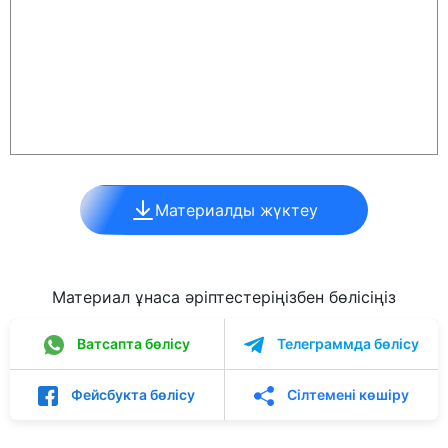
Материалды жүктеу
Материал ұнаса әріптестеріңізбен бөлісіңіз
Ватсапта бөлісу
Телеграммда бөлісу
Фейсбукта бөлісу
Сілтемені көшіру