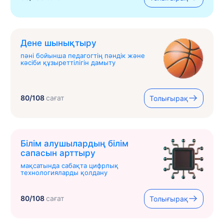
Дене шынықтыру
пәні бойынша педагогтің пәндік және
кәсіби құзыреттілігін дамыту
80/108
сағат
Толығырақ
Білім алушылардың білім
сапасын арттыру
мақсатында сабақта цифрлық
технологияларды қолдану
80/108
сағат
Толығырақ