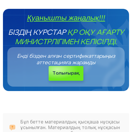
Қуанышты жаңалық!!!
БІЗДІҢ КУРСТАР
ҚР ОҚУ АҒАРТУ
МИНИСТРЛІГІМЕН КЕЛІСІЛДІ.
Енді бізден алған сертификаттарыңыз
аттестацияға жарамды
Толығырақ
Бұл бетте материалдың қысқаша нұсқасы
ұсынылған. Материалдың толық нұсқасын