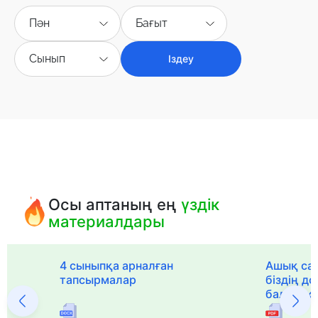
Пән
Бағыт
Сынып
Іздеу
Осы аптаның ең
үздік
материалдары
с
4 сыныпқа арналған
Ашық са
тапсырмалар
біздің д
балабақ