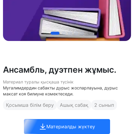
Ансамбль, дуэтпен жұмыс.
Материал туралы қысқаша түсінік
Мугалимдердин сабакты дурыс жоспарлауына, дурыс
максат коя билиуне комектеседи.
Қосымша білім беру
Ашық сабақ
2 сынып
Материалды жүктеу