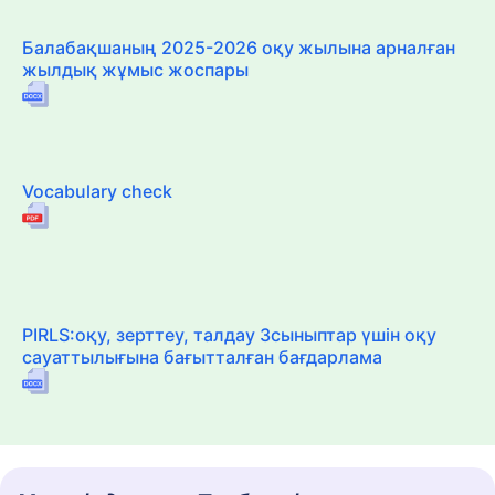
Балабақшаның 2025-2026 оқу жылына арналған
жылдық жұмыс жоспары
Vocabulary check
PIRLS:оқу, зерттеу, талдау 3сыныптар үшін оқу
сауаттылығына бағытталған бағдарлама