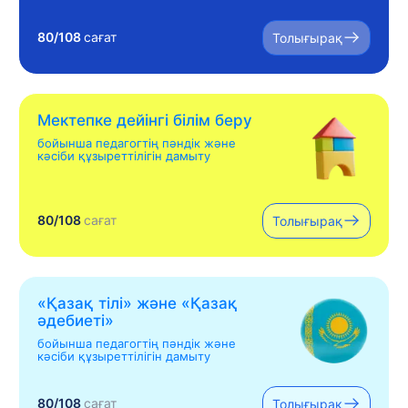
80/108
сағат
Толығырақ
Мектепке дейінгі білім беру
бойынша педагогтің пәндік және
кәсіби құзыреттілігін дамыту
80/108
сағат
Толығырақ
«Қазақ тілі» жəне «Қазақ
əдебиеті»
бойынша педагогтің пәндік және
кәсіби құзыреттілігін дамыту
80/108
сағат
Толығырақ