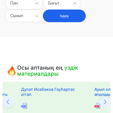
Пән
Бағыт
Сынып
Іздеу
Осы аптаның ең
үздік
материалдары
Дулат Исабеков Гауһартас
Ауыл оли
ерть
кітап
ағылшын 