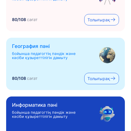
80/108
сағат
Толығырақ
География пәні
бойынша педагогтің пәндік және
кәсіби құзыреттілігін дамыту
80/108
сағат
Толығырақ
Информатика пәні
бойынша педагогтің пәндік және
кәсіби құзыреттілігін дамыту