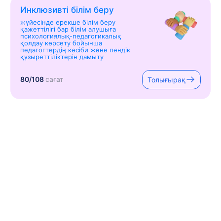
Инклюзивті білім беру
жүйесінде ерекше білім беру
қажеттілігі бар білім алушыға
психологиялық-педагогикалық
қолдау көрсету бойынша
педагогтердің кәсіби және пәндік
құзыреттіліктерін дамыту
80/108
сағат
Толығырақ