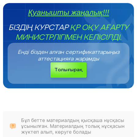
Қуанышты жаңалық!!!
БІЗДІҢ КУРСТАР
ҚР ОҚУ АҒАРТУ
МИНИСТРЛІГІМЕН КЕЛІСІЛДІ.
Енді бізден алған сертификаттарыңыз
аттестацияға жарамды
Толығырақ
Бұл бетте материалдың қысқаша нұсқасы
ұсынылған. Материалдың толық нұсқасын
жүктеп алып, көруге болады