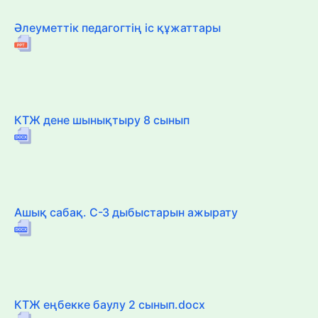
Әлеуметтік педагогтің іс құжаттары
КТЖ дене шынықтыру 8 сынып
Ашық сабақ. С-З дыбыстарын ажырату
КТЖ еңбекке баулу 2 сынып.docx