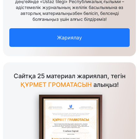
деңгейінде «Ustaz tilegi» Республикалық ғылыми –
әдістемелік журналының желілік басылымына өз
авторлық материалыңызбен бөлісіп, белсенді
болғаныңыз үшін алғыс білдіреміз!
Жариялау
Сайтқа 25 материал жариялап, тегін
ҚҰРМЕТ ГРОМАТАСЫН
алыңыз!