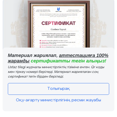
Материал жариялап,
аттестацияға 100%
жарамды
сертификатты тегін алыңыз!
Ustaz tilegi журналы министірліктің тізіміне енген. Qr коды
мен тіркеу номері беріледі. Материал жариялаған соң
сертификат тегін бірден беріледі.
Толығырақ
Оқу-ағарту министірлігінің ресми жауабы