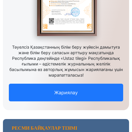
Тәуелсіз Қазақстанның білім беру жүйесін дамытуға
және білім беру сапасын арттыру мақсатында
Республика деңгейінде «Ustaz tilegi» Республикалық
ғылыми – әдістемелік журналының желілік
басылымына өз авторлық жұмысын жариялағаны үшін
марапатталасыз!
Жариялау
РЕСМИ БАЙҚАУЛАР ТІЗІМІ