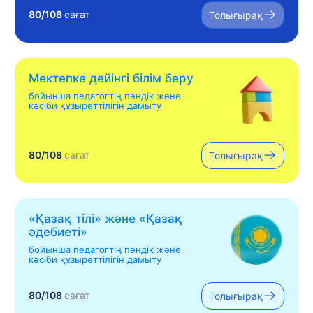
80/108
сағат
Толығырақ
Мектепке дейінгі білім беру
бойынша педагогтің пәндік және
кәсіби құзыреттілігін дамыту
80/108
сағат
Толығырақ
«Қазақ тілі» жəне «Қазақ
əдебиеті»
бойынша педагогтің пәндік және
кәсіби құзыреттілігін дамыту
80/108
сағат
Толығырақ