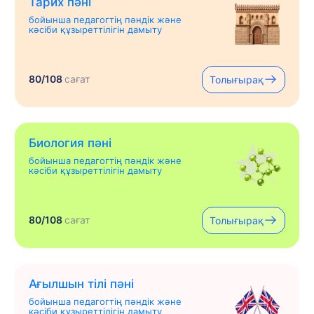
Тарих пәні
бойынша педагогтің пәндік және
кәсіби құзыреттілігін дамыту
80/108
сағат
Толығырақ
Биология пәні
бойынша педагогтің пәндік және
кәсіби құзыреттілігін дамыту
80/108
сағат
Толығырақ
Ағылшын тілі пәні
бойынша педагогтің пәндік және
кәсіби құзыреттілігін дамыту