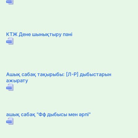
КТЖ Дене шынықтыру пәні
Ашық сабақ тақырыбы: [Л-Р] дыбыстарын
ажырату
ашық сабақ "Фф дыбысы мен әрпі"