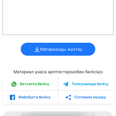
Материалды жүктеу
Материал ұнаса әріптестеріңізбен бөлісіңіз
Ватсапта бөлісу
Телеграммда бөлісу
Фейсбукта бөлісу
Сілтемені көшіру