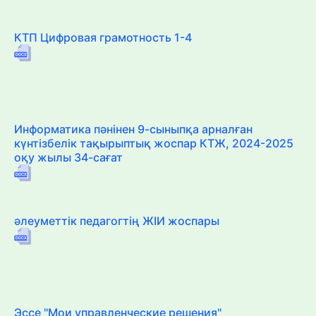
КТП Цифровая грамотность 1-4
Информатика пәнінен 9-сыныпқа арналған
күнтізбелік тақырыптық жоспар КТЖ, 2024-2025
оқу жылы 34-сағат
әлеуметтік педагогтің ЖІИ жоспары
Эссе "Мои управленческие решения"