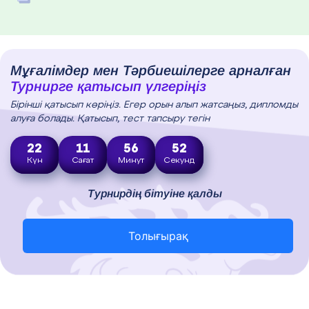
Мұғалімдер мен Тәрбиешілерге арналған
Турнирге қатысып үлгеріңіз
Бірінші қатысып көріңіз. Егер орын алып жатсаңыз, дипломды
алуға болады. Қатысып, тест тапсыру тегін
22
11
56
51
Күн
Сағат
Минут
Секунд
Турнирдің бітуіне қалды
Толығырақ