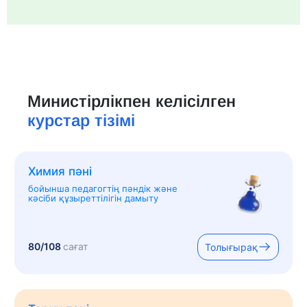
Министірлікпен келісілген
курстар тізімі
Химия пәні
бойынша педагогтің пәндік және
кәсіби құзыреттілігін дамыту
80/108
сағат
Толығырақ