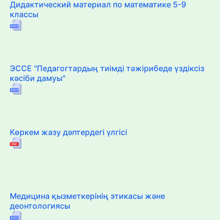
Дидактический материал по математике 5-9
классы
ЭССЕ "Педагогтардың тиімді тәжірибеде үздіксіз
кәсіби дамуы"
Көркем жазу дәптердегі үлгісі
Медицина қызметкерінің этикасы және
деонтологиясы