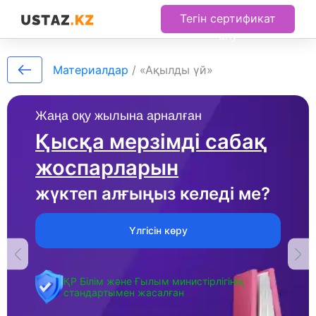
Тегін сертификат
алу
Материалдар
/
«Ақылды үй»
Жаңа оқу жылына арналған
Қысқа мерзімді сабақ
жоспарларын
жүктеп алғыңыз келеді ме?
Үлгісін көру
ҚР Білім және Ғылым министірлігінің
стандартымен жасалған