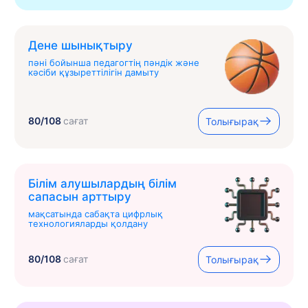
Дене шынықтыру
пәні бойынша педагогтің пәндік және
кәсіби құзыреттілігін дамыту
80/108
сағат
Толығырақ
Білім алушылардың білім
сапасын арттыру
мақсатында сабақта цифрлық
технологияларды қолдану
80/108
сағат
Толығырақ