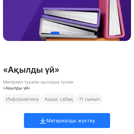
«Ақылды үй»
Материал туралы қысқаша түсінік
«Ақылды үй»
Информатика
Ашық сабақ
11 сынып
Материалды жүктеу