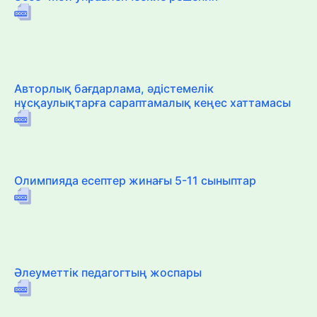
Авторлық бағдарлама, әдістемелік
нұсқаулықтарға сараптамалық кеңес хаттамасы
Олимпияда есептер жинағы 5-11 сыныптар
Әлеуметтік педагогтың жоспары