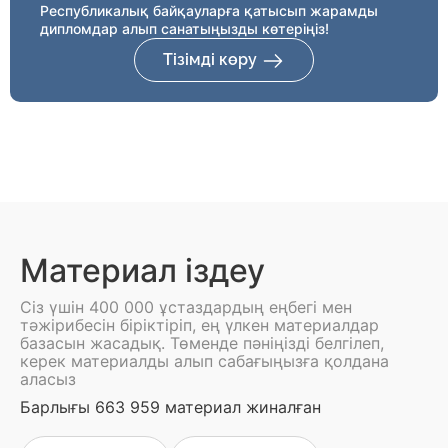
Республикалық байқауларға қатысып жарамды
дипломдар алып санатыңызды көтеріңіз!
Тізімді көру
Материал іздеу
Сіз үшін 400 000 ұстаздардың еңбегі мен
тәжірибесін біріктіріп, ең үлкен материалдар
базасын жасадық. Төменде пәніңізді белгілеп,
керек материалды алып сабағыңызға қолдана
аласыз
Барлығы 663 959 материал жиналған