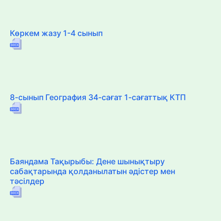
Көркем жазу 1-4 сынып
8-сынып География 34-сағат 1-сағаттық КТП
Баяндама Тақырыбы: Дене шынықтыру
сабақтарында қолданылатын әдістер мен
тәсілдер