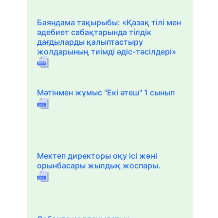
Баяндама тақырыбы: «Қазақ тілі мен
әдебиет сабақтарында тілдік
дағдыларды қалыптастыру
жолдарының тиімді әдіс-тәсілдері»
Мәтінмен жұмыс "Екі әтеш" 1 сынып
Мектеп директоры оқу ісі жөні
орынбасары жылдық жоспары.