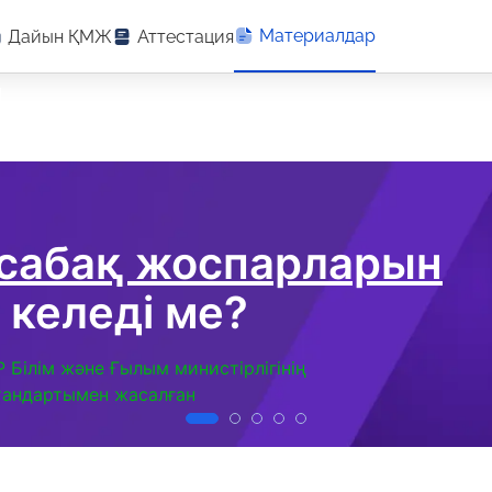
Материалдар
Дайын ҚМЖ
Аттестация
»
 сабақ жоспарларын
 келеді ме?
Р Білім және Ғылым министірлігінің
тандартымен жасалған