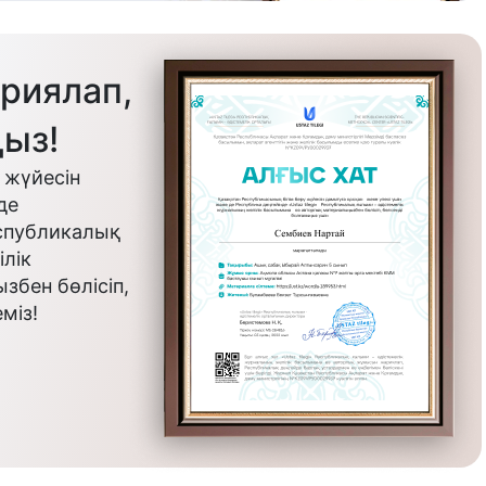
риялап,
ыз!
 жүйесін
де
еспубликалық
лік
бен бөлісіп,
міз!