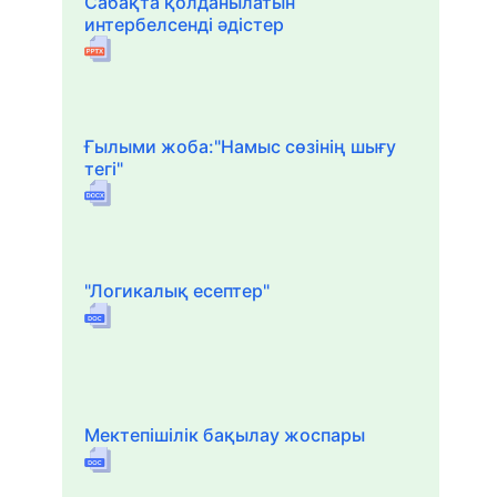
Сабақта қолданылатын
интербелсенді әдістер
Ғылыми жоба:"Намыс сөзінің шығу
тегі"
"Логикалық есептер"
Мектепішілік бақылау жоспары