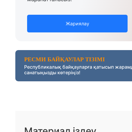
Жариялау
РЕСМИ БАЙҚАУЛАР ТІЗІМІ
Республикалық байқауларға қатысып жарам
санатыңызды көтеріңіз!
Материал іздеу