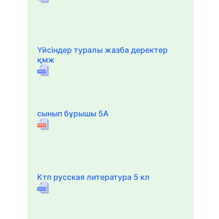
Үйсіндер туралы жазба деректер
қмж
сынып бұрышы 5А
Ктп русская литература 5 кл