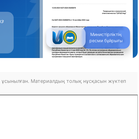
ыз
Министірліктің
ресми бұйрығы
 ұсынылған. Материалдың толық нұсқасын жүктеп