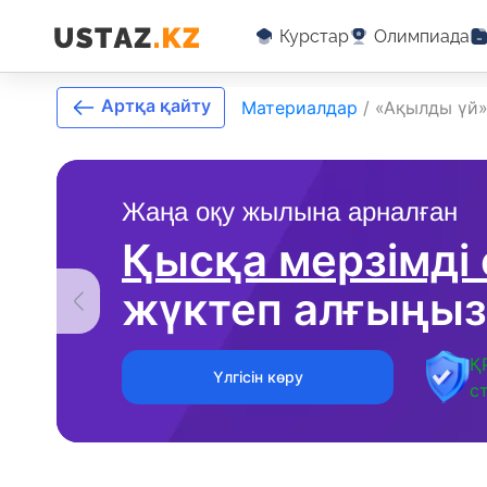
Курстар
Олимпиада
Артқа қайту
Материалдар
/
«Ақылды үй
Жаңа оқу жылына арналған
Қысқа мерзімді
жүктеп алғыңыз
Қ
Үлгісін көру
с