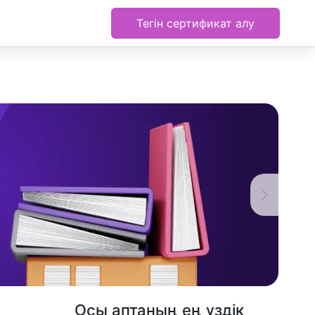
Тегін сертификат алу
Осы аптаның ең үздік