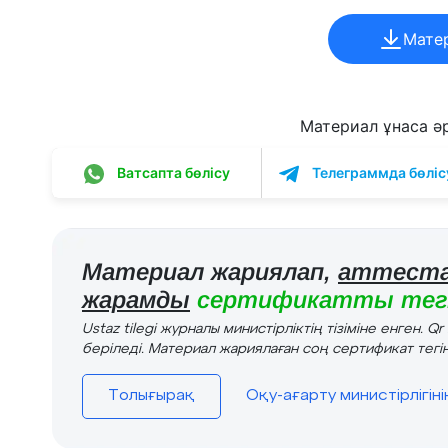
Мате
Материал ұнаса әрі
Ватсапта бөлісу
Телеграммда бөліс
Материал жариялап,
аттеста
жарамды
сертификатты тегі
Ustaz tilegi журналы министірліктің тізіміне енген. Q
беріледі. Материал жариялаған соң сертификат тегін
Толығырақ
Оқу-ағарту министірлігін