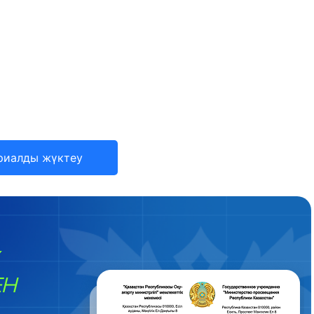
риалды жүктеу
ЕН