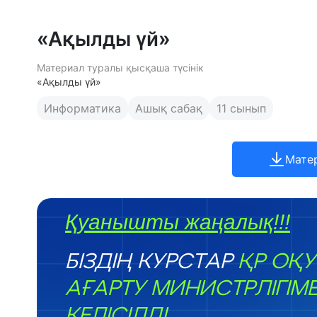
«Ақылды үй»
Материал туралы қысқаша түсінік
«Ақылды үй»
Информатика
Ашық сабақ
11 сынып
Мате
Қуанышты жаңалық!!!
БІЗДІҢ КУРСТАР
ҚР ОҚУ
АҒАРТУ МИНИСТРЛІГІМ
КЕЛІСІЛДІ.