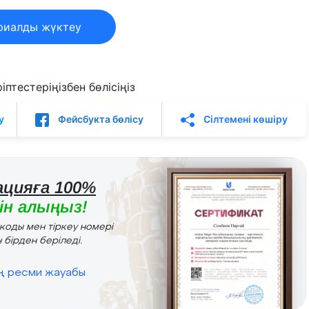
риалды жүктеу
птестеріңізбен бөлісіңіз
у
Фейсбукта бөлісу
Сілтемені көшіру
цияға 100%
н алыңыз!
r коды мен тіркеу номері
 бірден беріледі.
ің ресми жауабы