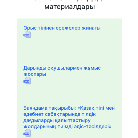
материалдары
Орыс тілінен ережелер жинағы
Дарынды оқушылармен жұмыс
жоспары
Баяндама тақырыбы: «Қазақ тілі мен
әдебиет сабақтарында тілдік
дағдыларды қалыптастыру
жолдарының тиімді әдіс-тәсілдері»