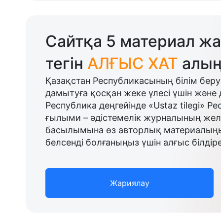
Сайтқа 5 материал жа
тегін
АЛҒЫС ХАТ
алың
Қазақстан Республикасының білім беру
дамытуға қосқан жеке үлесі үшін және 
Республика деңгейінде «Ustaz tilegi» Р
ғылыми – әдістемелік журналының желі
басылымына өз авторлық материалыңыз
белсенді болғаныңыз үшін алғыс білдіре
Жариялау