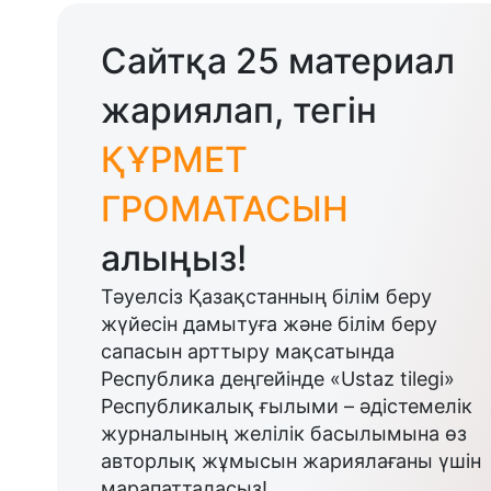
Сайтқа 25 материал
жариялап, тегін
ҚҰРМЕТ
ГРОМАТАСЫН
алыңыз!
Тәуелсіз Қазақстанның білім беру
жүйесін дамытуға және білім беру
сапасын арттыру мақсатында
Республика деңгейінде «Ustaz tilegi»
Республикалық ғылыми – әдістемелік
журналының желілік басылымына өз
авторлық жұмысын жариялағаны үшін
марапатталасыз!