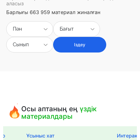
аласыз
Барлығы 663 959 материал жиналған
Пән
Бағыт
Сынып
Іздеу
Осы аптаның ең
үздік
материалдары
го
Ұсыныс хат
Интерак