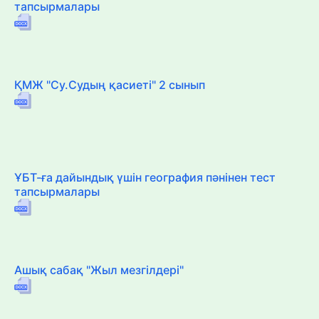
тапсырмалары
ҚМЖ "Су.Судың қасиеті" 2 сынып
ҰБТ-ға дайындық үшін география пәнінен тест
тапсырмалары
Ашық сабақ "Жыл мезгілдері"