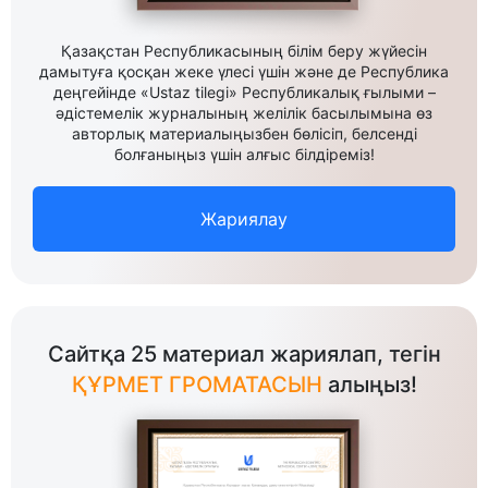
Қазақстан Республикасының білім беру жүйесін
дамытуға қосқан жеке үлесі үшін және де Республика
деңгейінде «Ustaz tilegi» Республикалық ғылыми –
әдістемелік журналының желілік басылымына өз
авторлық материалыңызбен бөлісіп, белсенді
болғаныңыз үшін алғыс білдіреміз!
Жариялау
Сайтқа 25 материал жариялап, тегін
ҚҰРМЕТ ГРОМАТАСЫН
алыңыз!