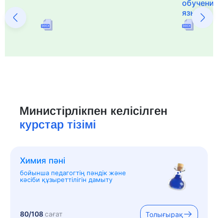
обучения
языка и 
Министірлікпен келісілген
курстар тізімі
Химия пәні
бойынша педагогтің пәндік және
кәсіби құзыреттілігін дамыту
80/108
сағат
Толығырақ