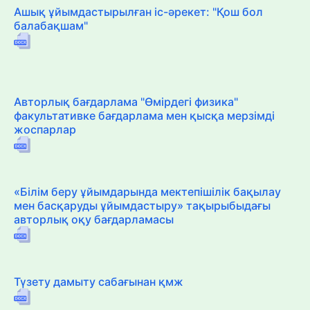
Ашық ұйымдастырылған іс-әрекет: "Қош бол
балабақшам"
Авторлық бағдарлама "Өмірдегі физика"
факультативке бағдарлама мен қысқа мерзімді
жоспарлар
«Білім беру ұйымдарында мектепішілік бақылау
мен басқаруды ұйымдастыру» тақырыбыдағы
авторлық оқу бағдарламасы
Түзету дамыту сабағынан қмж