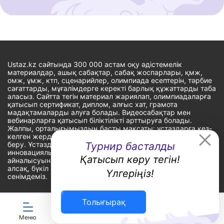
Ustaz.kz сайтында 300 000 астам оқу әдістемелік
материалдар, ашық сабақтар, сабақ жоспарлары, қмж,
омж, ұмж, ктп, сценарийлер, олимпиада есептерін, тәрбие
сағаттарды, мұғалімдерге керекті барлық құжаттарды таба
аласыз. Сайтта тегін материал жариялап, олимпиадаларға
қатысып сертификат, диплом, алғыс хат, грамота
мадақтамаларды алуға болады. Видеосабақтар мен
вебинарларға қатысып біліктілікті арттыруға болады.
Жалпы, орталығымыздың басты мақсаты: ұстаздарға кез-
келген жерде, кез-келген уақытта білім алуына мүмкіндік
беру. Ұстаздардың барлық өзекті мәселелеріне
Турнир басталды
инновациялық шешім тауып, шығармашылық жұмыспен
Қатысып көру тегін!
айналысуына уақыт сыйлау. «Ұстаздарға сапалы білім бере
алсақ, бүкіл Қазақ еліне білім бере аламыз» - деген
Үлгеріңіз!
сенімдеміз.
Толығырақ
Сайт Peaksoft веб-студиясында жасалған - Peaksoft.kz
Меню
ЖИ көмекші
Ойындар
Дайын ҚМЖ