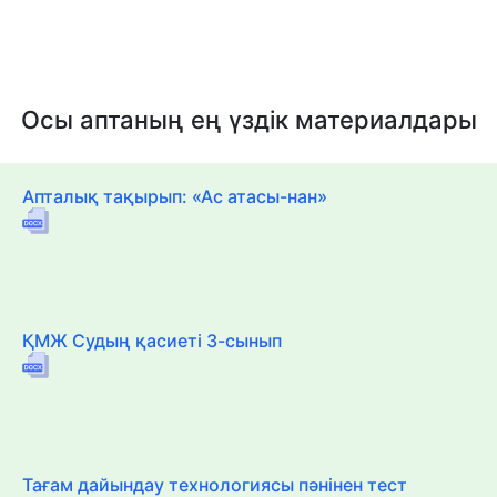
Осы аптаның ең үздік материалдары
Апталық тақырып: «Ас атасы-нан»
ҚМЖ Судың қасиеті 3-сынып
Тағам дайындау технологиясы пәнінен тест