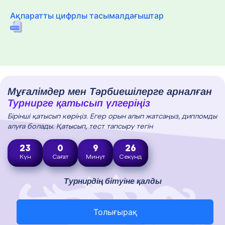
Ақпаратты цифрлы тасымалдағыштар
Мұғалімдер мен Тәрбиешілерге арналған
Турнирге қатысып үлгеріңіз
Бірінші қатысып көріңіз. Егер орын алып жатсаңыз, дипломды
алуға болады. Қатысып, тест тапсыру тегін
23
0
9
25
Күн
Сағат
Минут
Секунд
Турнирдің бітуіне қалды
Толығырақ