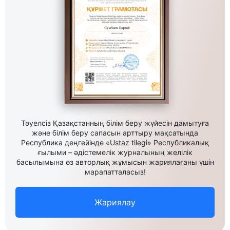
Тәуелсіз Қазақстанның білім беру жүйесін дамытуға
және білім беру сапасын арттыру мақсатында
Республика деңгейінде «Ustaz tilegi» Республикалық
ғылыми – әдістемелік журналының желілік
басылымына өз авторлық жұмысын жариялағаны үшін
марапатталасыз!
Жариялау