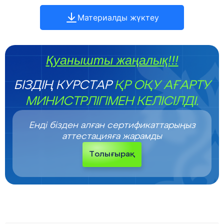
Материалды жүктеу
Қуанышты жаңалық!!!
БІЗДІҢ КУРСТАР
ҚР ОҚУ АҒАРТУ
МИНИСТРЛІГІМЕН КЕЛІСІЛДІ.
Енді бізден алған сертификаттарыңыз
аттестацияға жарамды
Толығырақ