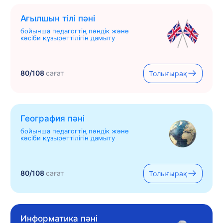
Ағылшын тілі пәні
бойынша педагогтің пәндік және
кәсіби құзыреттілігін дамыту
80/108
сағат
Толығырақ
География пәні
бойынша педагогтің пәндік және
кәсіби құзыреттілігін дамыту
80/108
сағат
Толығырақ
Информатика пәні