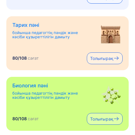
Тарих пәні
бойынша педагогтің пәндік және
кәсіби құзыреттілігін дамыту
80/108
сағат
Толығырақ
Биология пәні
бойынша педагогтің пәндік және
кәсіби құзыреттілігін дамыту
80/108
сағат
Толығырақ