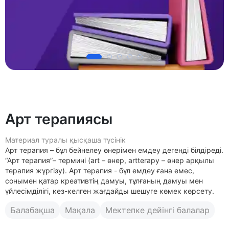
Арт терапиясы
Материал туралы қысқаша түсінік
Арт терапия – бұл бейнелеу өнерімен емдеу дегенді білдіреді.
“Арт терапия”– терминi (art – өнер, artterapy – өнер арқылы
терапия жүргiзу). Арт терапия - бұл емдеу ғана емес,
сонымен қатар креативтің дамуы, тұлғаның дамуы мен
үйлесімділігі, кез-келген жағдайды шешуге көмек көрсету.
Балабақша
Мақала
Мектепке дейінгі балалар