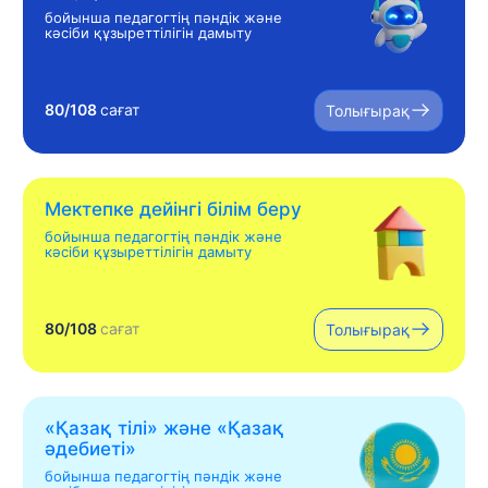
бойынша педагогтің пәндік және
кәсіби құзыреттілігін дамыту
80/108
сағат
Толығырақ
Мектепке дейінгі білім беру
бойынша педагогтің пәндік және
кәсіби құзыреттілігін дамыту
80/108
сағат
Толығырақ
«Қазақ тілі» жəне «Қазақ
əдебиеті»
бойынша педагогтің пәндік және