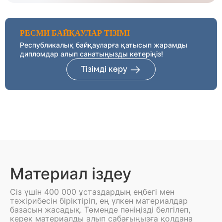
РЕСМИ БАЙҚАУЛАР ТІЗІМІ
Республикалық байқауларға қатысып жарамды
дипломдар алып санатыңызды көтеріңіз!
Тізімді көру
Материал іздеу
Сіз үшін 400 000 ұстаздардың еңбегі мен
тәжірибесін біріктіріп, ең үлкен материалдар
базасын жасадық. Төменде пәніңізді белгілеп,
керек материалды алып сабағыңызға қолдана