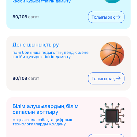
кәсіби құзыреттілігін дамыту
80/108
сағат
Толығырақ
Дене шынықтыру
пәні бойынша педагогтің пәндік және
кәсіби құзыреттілігін дамыту
80/108
сағат
Толығырақ
Білім алушылардың білім
сапасын арттыру
мақсатында сабақта цифрлық
технологияларды қолдану