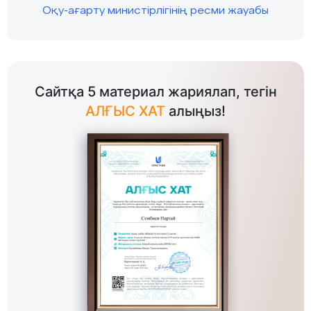
Оқу-ағарту министірлігінің ресми жауабы
Сайтқа 5 материал жариялап, тегін
АЛҒЫС ХАТ
алыңыз!