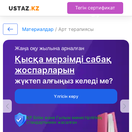
Тегін сертификат
алу
Материалдар
/
Арт терапиясы
Жаңа оқу жылына арналған
Қысқа мерзімді сабақ
жоспарларын
жүктеп алғыңыз келеді ме?
Үлгісін көру
ҚР Білім және Ғылым министірлігінің
стандартымен жасалған