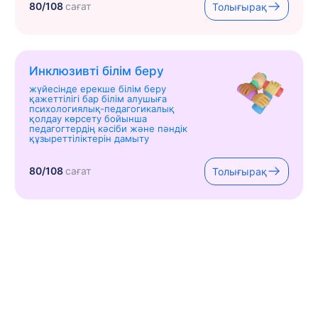
80/108
сағат
Толығырақ
Инклюзивті білім беру
жүйесінде ерекше білім беру
қажеттілігі бар білім алушыға
психологиялық-педагогикалық
қолдау көрсету бойынша
педагогтердің кәсіби және пәндік
құзыреттіліктерін дамыту
80/108
сағат
Толығырақ