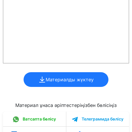
Материалды жүктеу
Материал ұнаса әріптестеріңізбен бөлісіңіз
Ватсапта бөлісу
Телеграммда бөлісу