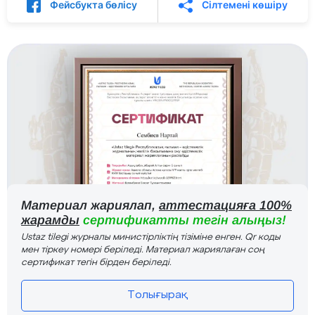
Фейсбукта бөлісу
Сілтемені көшіру
Материал жариялап,
аттестацияға 100%
жарамды
сертификатты тегін алыңыз!
Ustaz tilegi журналы министірліктің тізіміне енген. Qr коды
мен тіркеу номері беріледі. Материал жариялаған соң
сертификат тегін бірден беріледі.
Толығырақ