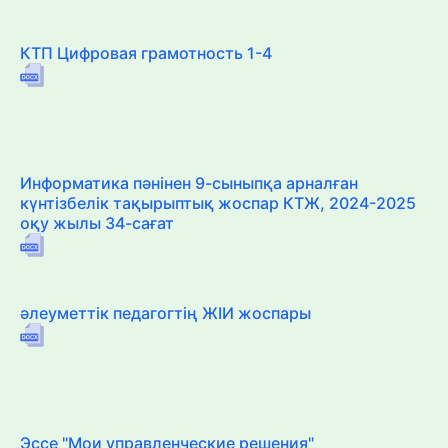
КТП Цифровая грамотность 1-4
Информатика пәнінен 9-сыныпқа арналған
күнтізбелік тақырыптық жоспар КТЖ, 2024-2025
оқу жылы 34-сағат
әлеуметтік педагогтің ЖІИ жоспары
Эссе "Мои управленческие решения"