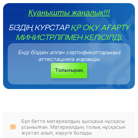
Қуанышты жаңалық!!!
БІЗДІҢ КУРСТАР
ҚР ОҚУ АҒАРТУ
МИНИСТРЛІГІМЕН КЕЛІСІЛДІ.
Енді бізден алған сертификаттарыңыз
аттестацияға жарамды
Толығырақ
Бұл бетте материалдың қысқаша нұсқасы
ұсынылған. Материалдың толық нұсқасын
жүктеп алып, көруге болады