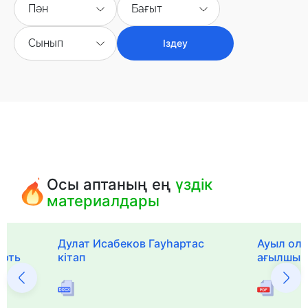
Пән
Бағыт
Сынып
Іздеу
Осы аптаның ең
үздік
материалдары
Дулат Исабеков Гауһартас
Ауыл оли
ерть
кітап
ағылшын 