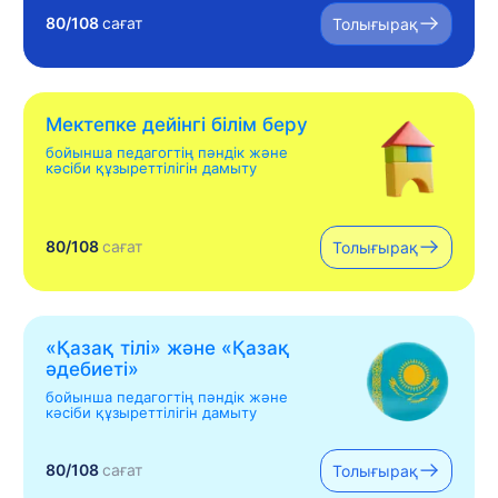
80/108
сағат
Толығырақ
Мектепке дейінгі білім беру
бойынша педагогтің пәндік және
кәсіби құзыреттілігін дамыту
80/108
сағат
Толығырақ
«Қазақ тілі» жəне «Қазақ
əдебиеті»
бойынша педагогтің пәндік және
кәсіби құзыреттілігін дамыту
80/108
сағат
Толығырақ