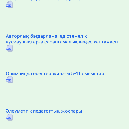
Авторлық бағдарлама, әдістемелік
нұсқаулықтарға сараптамалық кеңес хаттамасы
Олимпияда есептер жинағы 5-11 сыныптар
Әлеуметтік педагогтың жоспары