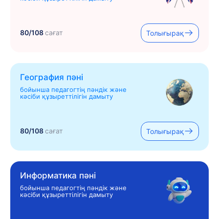
80/108
сағат
Толығырақ
География пәні
бойынша педагогтің пәндік және
кәсіби құзыреттілігін дамыту
80/108
сағат
Толығырақ
Информатика пәні
бойынша педагогтің пәндік және
кәсіби құзыреттілігін дамыту