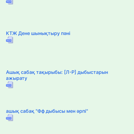
КТЖ Дене шынықтыру пәні
Ашық сабақ тақырыбы: [Л-Р] дыбыстарын
ажырату
ашық сабақ "Фф дыбысы мен әрпі"