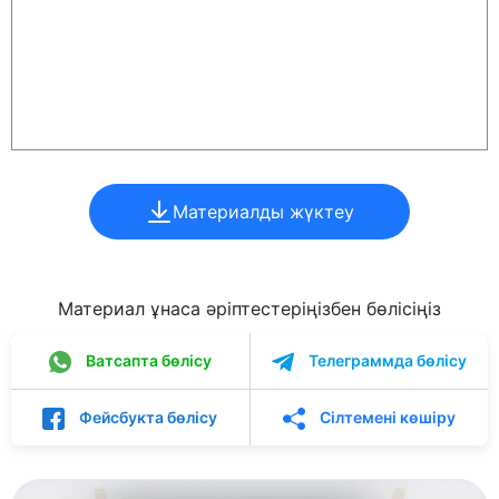
Материалды жүктеу
Материал ұнаса әріптестеріңізбен бөлісіңіз
Ватсапта бөлісу
Телеграммда бөлісу
Фейсбукта бөлісу
Сілтемені көшіру