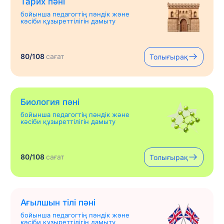
Тарих пәні
бойынша педагогтің пәндік және
кәсіби құзыреттілігін дамыту
80/108
сағат
Толығырақ
Биология пәні
бойынша педагогтің пәндік және
кәсіби құзыреттілігін дамыту
80/108
сағат
Толығырақ
Ағылшын тілі пәні
бойынша педагогтің пәндік және
кәсіби құзыреттілігін дамыту