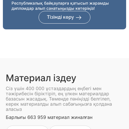
Республикалық байқауларға қатысып жарамды
дипломдар алып санатыңызды көтеріңіз!
Тізімді көру
Материал іздеу
Сіз үшін 400 000 ұстаздардың еңбегі мен
тәжірибесін біріктіріп, ең үлкен материалдар
базасын жасадық. Төменде пәніңізді белгілеп,
керек материалды алып сабағыңызға қолдана
аласыз
Барлығы 663 959 материал жиналған