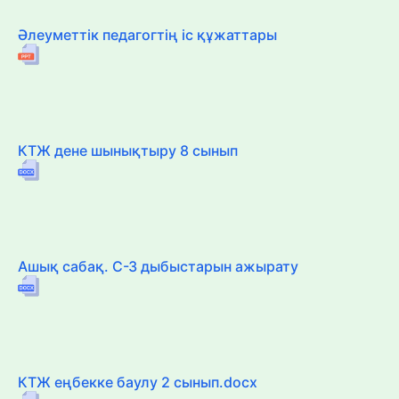
Әлеуметтік педагогтің іс құжаттары
КТЖ дене шынықтыру 8 сынып
Ашық сабақ. С-З дыбыстарын ажырату
КТЖ еңбекке баулу 2 сынып.docx