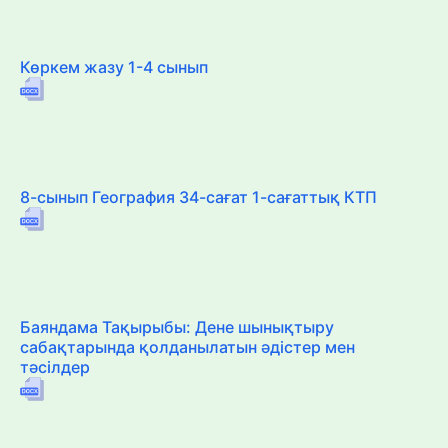
Көркем жазу 1-4 сынып
8-сынып География 34-сағат 1-сағаттық КТП
Баяндама Тақырыбы: Дене шынықтыру
сабақтарында қолданылатын әдістер мен
тәсілдер