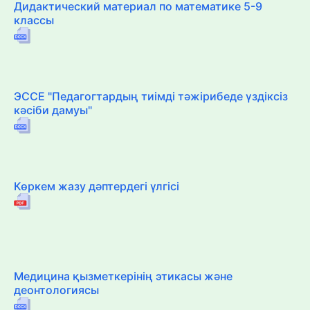
Дидактический материал по математике 5-9
классы
ЭССЕ "Педагогтардың тиімді тәжірибеде үздіксіз
кәсіби дамуы"
Көркем жазу дәптердегі үлгісі
Медицина қызметкерінің этикасы және
деонтологиясы