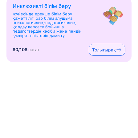
Инклюзивті білім беру
жүйесінде ерекше білім беру
қажеттілігі бар білім алушыға
психологиялық-педагогикалық
қолдау көрсету бойынша
педагогтердің кәсіби және пәндік
құзыреттіліктерін дамыту
80/108
сағат
Толығырақ