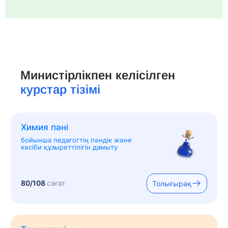
Министірлікпен келісілген
курстар тізімі
Химия пәні
бойынша педагогтің пәндік және
кәсіби құзыреттілігін дамыту
80/108
сағат
Толығырақ