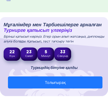
Мұғалімдер мен Тәрбиешілерге арналған
Турнирге қатысып үлгеріңіз
Бірінші қатысып көріңіз. Егер орын алып жатсаңыз, дипломды
алуға болады. Қатысып, тест тапсыру тегін
22
23
5
31
Күн
Сағат
Минут
Секунд
Турнирдің бітуіне қалды
Толығырақ