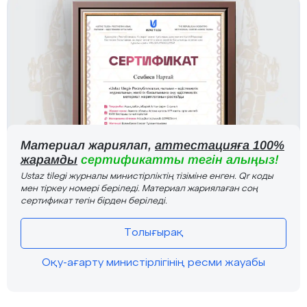
Материал жариялап,
аттестацияға 100%
жарамды
сертификатты тегін алыңыз!
Ustaz tilegi журналы министірліктің тізіміне енген. Qr коды
мен тіркеу номері беріледі. Материал жариялаған соң
сертификат тегін бірден беріледі.
Толығырақ
Оқу-ағарту министірлігінің ресми жауабы