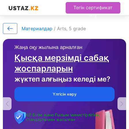
Тегін сертификат
алу
Материалдар
/
Arts, 5 grade
Жаңа оқу жылына арналған
Қысқа мерзімді сабақ
жоспарларын
жүктеп алғыңыз келеді ме?
Үлгісін көру
ҚР Білім және Ғылым министірлігінің
стандартымен жасалған