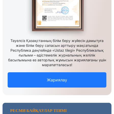
Тәуелсіз Қазақстанның білім беру жүйесін дамытуға
және білім беру сапасын арттыру мақсатында
Республика деңгейінде «Ustaz tilegi» Республикалық
ғылыми – әдістемелік журналының желілік
басылымына өз авторлық жұмысын жариялағаны үшін
марапатталасыз!
Жариялау
РЕСМИ БАЙҚАУЛАР ТІЗІМІ