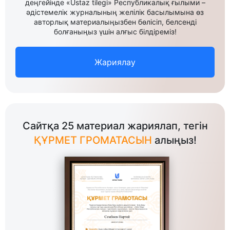
деңгейінде «Ustaz tilegi» Республикалық ғылыми –
әдістемелік журналының желілік басылымына өз
авторлық материалыңызбен бөлісіп, белсенді
болғаныңыз үшін алғыс білдіреміз!
Жариялау
Сайтқа 25 материал жариялап, тегін
ҚҰРМЕТ ГРОМАТАСЫН
алыңыз!