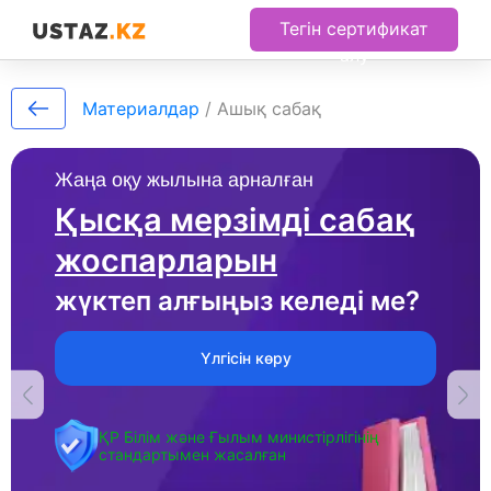
Тегін сертификат
алу
Материалдар
/
Ашық сабақ
Жаңа оқу жылына арналған
Қысқа мерзімді сабақ
жоспарларын
жүктеп алғыңыз келеді ме?
Үлгісін көру
ҚР Білім және Ғылым министірлігінің
стандартымен жасалған