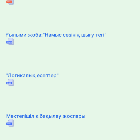
Ғылыми жоба:"Намыс сөзінің шығу тегі"
"Логикалық есептер"
Мектепішілік бақылау жоспары