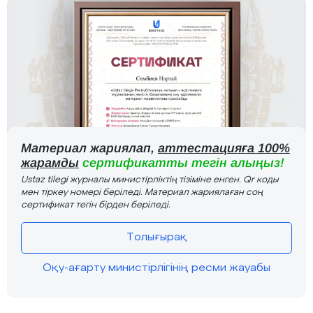
Материал жариялап,
аттестацияға 100%
жарамды
сертификатты тегін алыңыз!
Ustaz tilegi журналы министірліктің тізіміне енген. Qr коды
мен тіркеу номері беріледі. Материал жариялаған соң
сертификат тегін бірден беріледі.
Толығырақ
Оқу-ағарту министірлігінің ресми жауабы