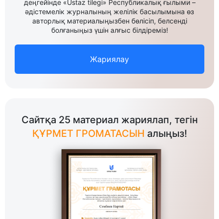
деңгейінде «Ustaz tilegi» Республикалық ғылыми –
әдістемелік журналының желілік басылымына өз
авторлық материалыңызбен бөлісіп, белсенді
болғаныңыз үшін алғыс білдіреміз!
Жариялау
Сайтқа 25 материал жариялап, тегін
ҚҰРМЕТ ГРОМАТАСЫН
алыңыз!