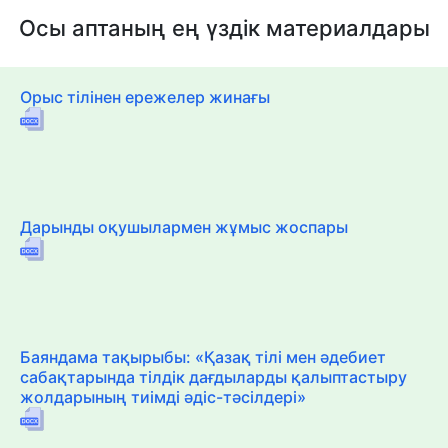
Осы аптаның ең үздік материалдары
Орыс тілінен ережелер жинағы
Дарынды оқушылармен жұмыс жоспары
Баяндама тақырыбы: «Қазақ тілі мен әдебиет
сабақтарында тілдік дағдыларды қалыптастыру
жолдарының тиімді әдіс-тәсілдері»