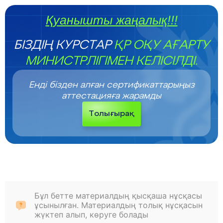
Қуанышты жаңалық!!!
БІЗДІҢ КУРСТАР
ҚР ОҚУ АҒАРТУ
МИНИСТРЛІГІМЕН КЕЛІСІЛДІ.
Енді бізден алған сертификаттарыңыз
аттестацияға жарамды
Толығырақ
Бұл бетте материалдың қысқаша нұсқасы
ұсынылған. Материалдың толық нұсқасын
жүктеп алып, көруге болады