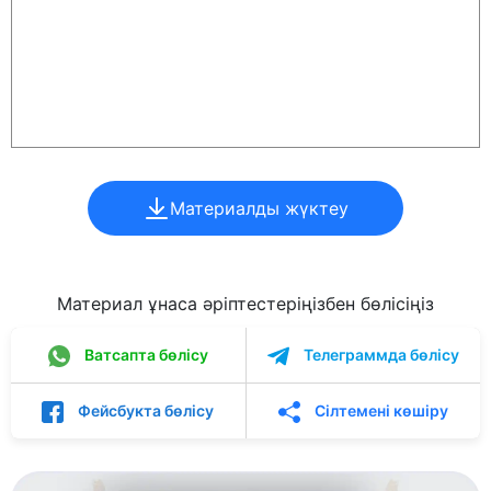
Материалды жүктеу
Материал ұнаса әріптестеріңізбен бөлісіңіз
Ватсапта бөлісу
Телеграммда бөлісу
Фейсбукта бөлісу
Сілтемені көшіру