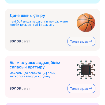
Дене шынықтыру
пәні бойынша педагогтің пәндік және
кәсіби құзыреттілігін дамыту
80/108
сағат
Толығырақ
Білім алушылардың білім
сапасын арттыру
мақсатында сабақта цифрлық
технологияларды қолдану
80/108
сағат
Толығырақ