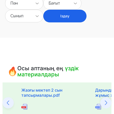
Пән
Бағыт
Сынып
Іздеу
Осы аптаның ең
үздік
материалдары
с
Жазғы мектеп 2 сын
Дарынды
тапсырмалары.pdf
жұмыс ж