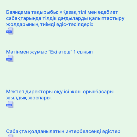
Баяндама тақырыбы: «Қазақ тілі мен әдебиет
сабақтарында тілдік дағдыларды қалыптастыру
жолдарының тиімді әдіс-тәсілдері»
Мәтінмен жұмыс "Екі әтеш" 1 сынып
Мектеп директоры оқу ісі жөні орынбасары
жылдық жоспары.
Сабақта қолданылатын интербелсенді әдістер