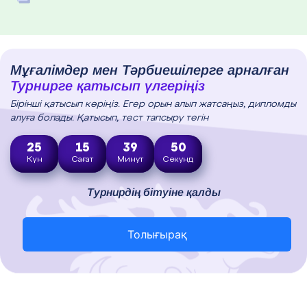
Мұғалімдер мен Тәрбиешілерге арналған
Турнирге қатысып үлгеріңіз
Бірінші қатысып көріңіз. Егер орын алып жатсаңыз, дипломды
алуға болады. Қатысып, тест тапсыру тегін
25
15
39
49
Күн
Сағат
Минут
Секунд
Турнирдің бітуіне қалды
Толығырақ