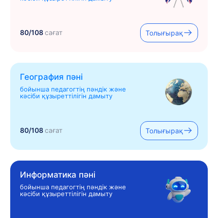
80/108
сағат
Толығырақ
География пәні
бойынша педагогтің пәндік және
кәсіби құзыреттілігін дамыту
80/108
сағат
Толығырақ
Информатика пәні
бойынша педагогтің пәндік және
кәсіби құзыреттілігін дамыту