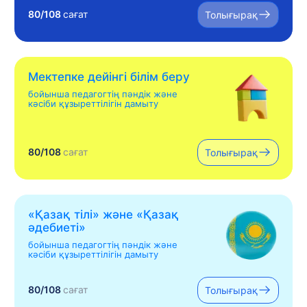
80/108
сағат
Толығырақ
Мектепке дейінгі білім беру
бойынша педагогтің пәндік және
кәсіби құзыреттілігін дамыту
80/108
сағат
Толығырақ
«Қазақ тілі» жəне «Қазақ
əдебиеті»
бойынша педагогтің пәндік және
кәсіби құзыреттілігін дамыту
80/108
сағат
Толығырақ