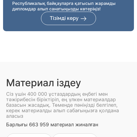
Республикалық байқауларға қатысып жарамды
дипломдар алып санатыңызды көтеріңіз!
Тізімді көру
Материал іздеу
Сіз үшін 400 000 ұстаздардың еңбегі мен
тәжірибесін біріктіріп, ең үлкен материалдар
базасын жасадық. Төменде пәніңізді белгілеп,
керек материалды алып сабағыңызға қолдана
аласыз
Барлығы 663 959 материал жиналған