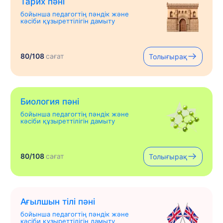
Тарих пәні
бойынша педагогтің пәндік және
кәсіби құзыреттілігін дамыту
80/108
сағат
Толығырақ
Биология пәні
бойынша педагогтің пәндік және
кәсіби құзыреттілігін дамыту
80/108
сағат
Толығырақ
Ағылшын тілі пәні
бойынша педагогтің пәндік және
кәсіби құзыреттілігін дамыту