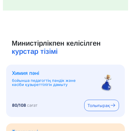
Министірлікпен келісілген
курстар тізімі
Химия пәні
бойынша педагогтің пәндік және
кәсіби құзыреттілігін дамыту
80/108
сағат
Толығырақ