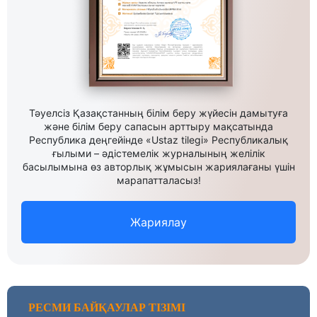
Тәуелсіз Қазақстанның білім беру жүйесін дамытуға
және білім беру сапасын арттыру мақсатында
Республика деңгейінде «Ustaz tilegi» Республикалық
ғылыми – әдістемелік журналының желілік
басылымына өз авторлық жұмысын жариялағаны үшін
марапатталасыз!
Жариялау
РЕСМИ БАЙҚАУЛАР ТІЗІМІ