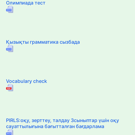
Олимпиада тест
Қызықты грамматика сызбада
Vocabulary check
PIRLS:оқу, зерттеу, талдау 3сыныптар үшін оқу
сауаттылығына бағытталған бағдарлама