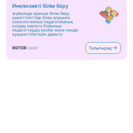
Инклюзивті білім беру
жүйесінде ерекше білім беру
қажеттілігі бар білім алушыға
психологиялық-педагогикалық
қолдау көрсету бойынша
педагогтердің кәсіби және пәндік
құзыреттіліктерін дамыту
80/108
сағат
Толығырақ