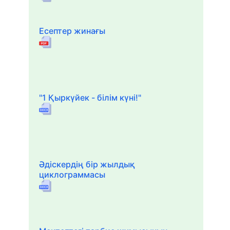
Есептер жинағы
"1 Қыркүйек - білім күні!"
Әдіскердің бір жылдық
циклограммасы