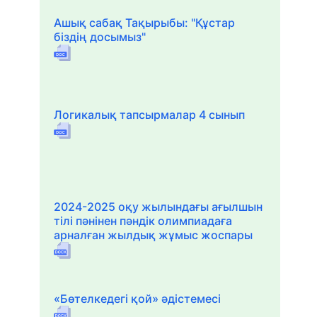
Ашық сабақ Тақырыбы: "Құстар
біздің досымыз"
Логикалық тапсырмалар 4 сынып
2024-2025 оқу жылындағы ағылшын
тілі пәнінен пәндік олимпиадаға
арналған жылдық жұмыс жоспары
«Бөтелкедегі қой» әдістемесі