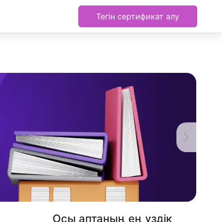
Тегін сертификат алу
Осы аптаның ең үздік