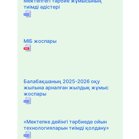
Мектептегі тәрбие жұмысының
тиімді әдістері
МІБ жоспары
Балабақшаның 2025-2026 оқу
жылына арналған жылдық жұмыс
жоспары
«Мектепке дейінгі тәрбиеде ойын
технологияларын тиімді қолдану»