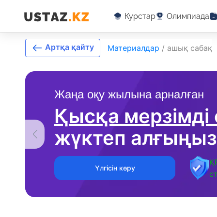
Курстар
Олимпиада
Артқа қайту
Материалдар
/
ашық сабақ
Жаңа оқу жылына арналған
Қысқа мерзімді
жүктеп алғыңыз
Қ
Үлгісін көру
с