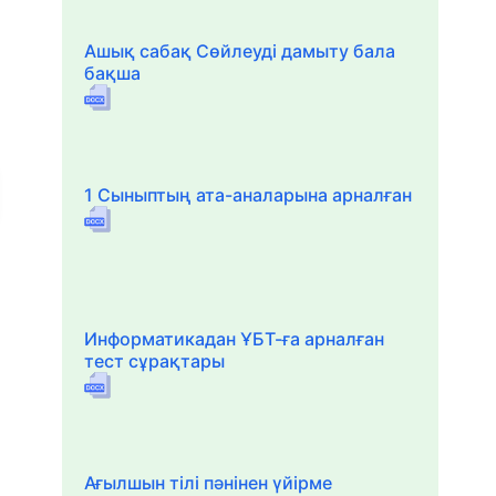
Ашық сабақ Сөйлеуді дамыту бала
бақша
1 Сыныптың ата-аналарына арналған
Информатикадан ҰБТ-ға арналған
тест сұрақтары
Ағылшын тілі пәнінен үйірме