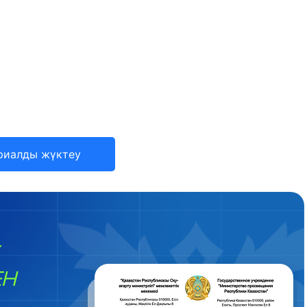
риалды жүктеу
ЕН