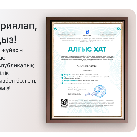
риялап,
ыз!
 жүйесін
де
еспубликалық
лік
бен бөлісіп,
міз!