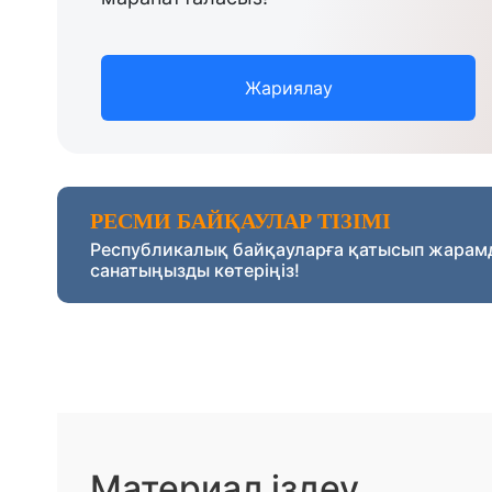
Жариялау
РЕСМИ БАЙҚАУЛАР ТІЗІМІ
Республикалық байқауларға қатысып жарам
санатыңызды көтеріңіз!
Материал іздеу