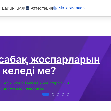
Материалдар
Дайын ҚМЖ
Аттестация
 сабақ жоспарларын
 келеді ме?
Р Білім және Ғылым министірлігінің
тандартымен жасалған