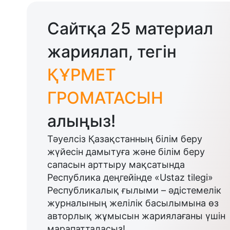
Сайтқа 25 материал
жариялап, тегін
ҚҰРМЕТ
ГРОМАТАСЫН
алыңыз!
Тәуелсіз Қазақстанның білім беру
жүйесін дамытуға және білім беру
сапасын арттыру мақсатында
Республика деңгейінде «Ustaz tilegi»
Республикалық ғылыми – әдістемелік
журналының желілік басылымына өз
авторлық жұмысын жариялағаны үшін
марапатталасыз!