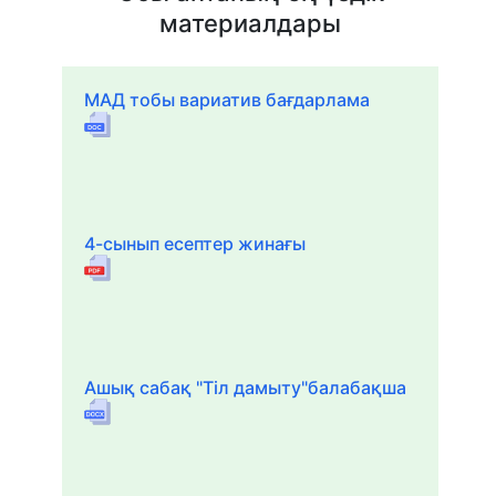
материалдары
МАД тобы вариатив бағдарлама
4-сынып есептер жинағы
Ашық сабақ "Тіл дамыту"балабақша