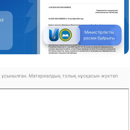
ыз
Министірліктің
ресми бұйрығы
 ұсынылған. Материалдың толық нұсқасын жүктеп