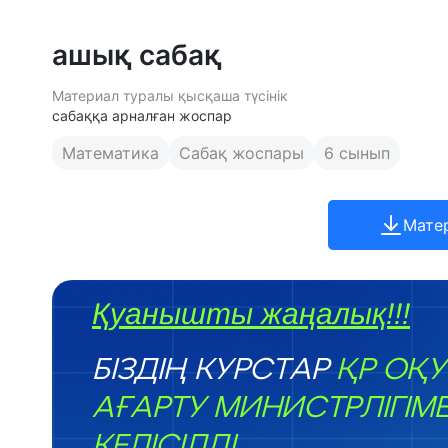
ашық сабақ
Материал туралы қысқаша түсінік
сабаққа арналған жоспар
Математика
Сабақ жоспары
6 сынып
Мате
Қуанышты жаңалық!!!
БІЗДІҢ КУРСТАР
ҚР ОҚУ
АҒАРТУ МИНИСТРЛІГІМ
КЕЛІСІЛДІ.