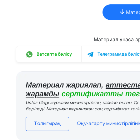
Мате
Материал ұнаса әрі
Ватсапта бөлісу
Телеграммда бөліс
Материал жариялап,
аттеста
жарамды
сертификатты тегі
Ustaz tilegi журналы министірліктің тізіміне енген. Q
беріледі. Материал жариялаған соң сертификат тегін
Толығырақ
Оқу-ағарту министірлігін