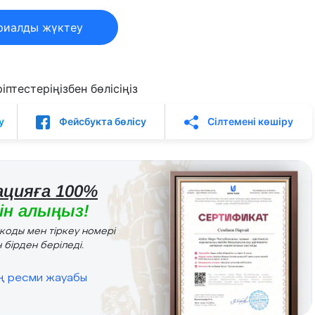
риалды жүктеу
птестеріңізбен бөлісіңіз
у
Фейсбукта бөлісу
Сілтемені көшіру
цияға 100%
н алыңыз!
r коды мен тіркеу номері
 бірден беріледі.
ің ресми жауабы