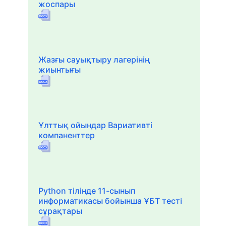
жоспары
Жазғы сауықтыру лагерінің
жиынтығы
Ұлттық ойындар Вариативті
компаненттер
Python тілінде 11-сынып
информатикасы бойынша ҰБТ тесті
сұрақтары