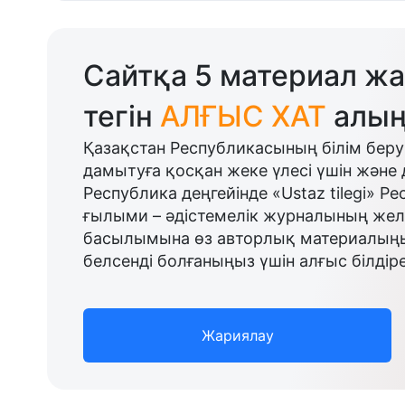
Сайтқа 5 материал жа
тегін
АЛҒЫС ХАТ
алың
Қазақстан Республикасының білім беру
дамытуға қосқан жеке үлесі үшін және 
Республика деңгейінде «Ustaz tilegi» Р
ғылыми – әдістемелік журналының желі
басылымына өз авторлық материалыңыз
белсенді болғаныңыз үшін алғыс білдіре
Жариялау