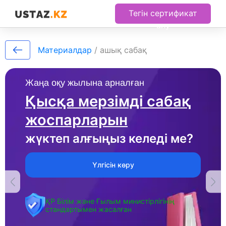
Тегін сертификат
алу
Материалдар
/
ашық сабақ
Жаңа оқу жылына арналған
Қысқа мерзімді сабақ
жоспарларын
жүктеп алғыңыз келеді ме?
Үлгісін көру
ҚР Білім және Ғылым министірлігінің
стандартымен жасалған