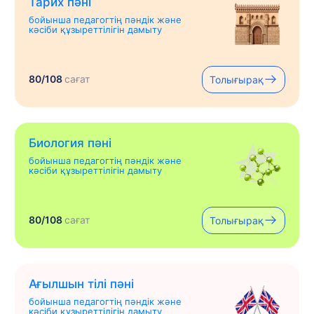
Тарих пәні
бойынша педагогтің пәндік және
кәсіби құзыреттілігін дамыту
80/108
сағат
Толығырақ
Биология пәні
бойынша педагогтің пәндік және
кәсіби құзыреттілігін дамыту
80/108
сағат
Толығырақ
Ағылшын тілі пәні
бойынша педагогтің пәндік және
кәсіби құзыреттілігін дамыту