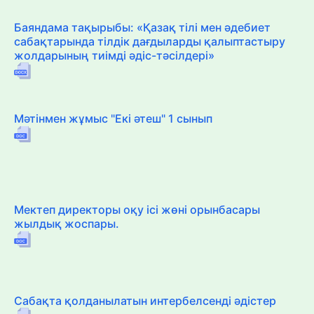
Баяндама тақырыбы: «Қазақ тілі мен әдебиет
сабақтарында тілдік дағдыларды қалыптастыру
жолдарының тиімді әдіс-тәсілдері»
Мәтінмен жұмыс "Екі әтеш" 1 сынып
Мектеп директоры оқу ісі жөні орынбасары
жылдық жоспары.
Сабақта қолданылатын интербелсенді әдістер