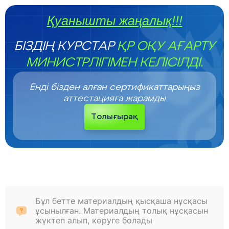
Қуанышты жаңалық!!!
БІЗДІҢ КУРСТАР
ҚР ОҚУ АҒАРТУ
МИНИСТРЛІГІМЕН КЕЛІСІЛДІ.
Енді бізден алған сертификаттарыңыз
аттестацияға жарамды
Толығырақ
Бұл бетте материалдың қысқаша нұсқасы
ұсынылған. Материалдың толық нұсқасын
жүктеп алып, көруге болады