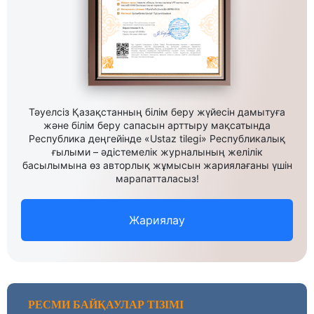
Тәуелсіз Қазақстанның білім беру жүйесін дамытуға
және білім беру сапасын арттыру мақсатында
Республика деңгейінде «Ustaz tilegi» Республикалық
ғылыми – әдістемелік журналының желілік
басылымына өз авторлық жұмысын жариялағаны үшін
марапатталасыз!
Жариялау
РЕСМИ БАЙҚАУЛАР ТІЗІМІ