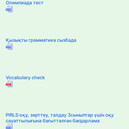
Олимпиада тест
Қызықты грамматика сызбада
Vocabulary check
PIRLS:оқу, зерттеу, талдау 3сыныптар үшін оқу
сауаттылығына бағытталған бағдарлама