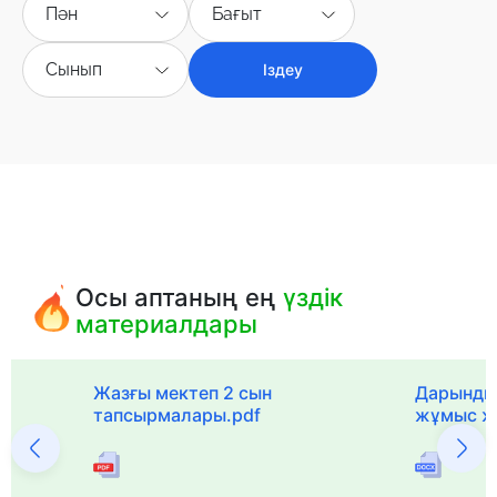
Пән
Бағыт
Сынып
Іздеу
Осы аптаның ең
үздік
материалдары
с
Жазғы мектеп 2 сын
Дарынды
тапсырмалары.pdf
жұмыс ж