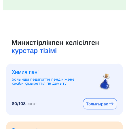
Министірлікпен келісілген
курстар тізімі
Химия пәні
бойынша педагогтің пәндік және
кәсіби құзыреттілігін дамыту
80/108
сағат
Толығырақ