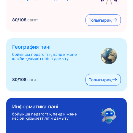
80/108
сағат
Толығырақ
География пәні
бойынша педагогтің пәндік және
кәсіби құзыреттілігін дамыту
80/108
сағат
Толығырақ
Информатика пәні
бойынша педагогтің пәндік және
кәсіби құзыреттілігін дамыту