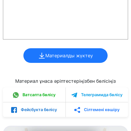
Материалды жүктеу
Материал ұнаса әріптестеріңізбен бөлісіңіз
Ватсапта бөлісу
Телеграммда бөлісу
Фейсбукта бөлісу
Сілтемені көшіру