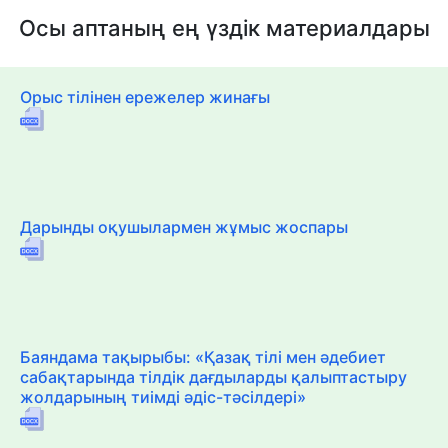
Осы аптаның ең үздік материалдары
Орыс тілінен ережелер жинағы
Дарынды оқушылармен жұмыс жоспары
Баяндама тақырыбы: «Қазақ тілі мен әдебиет
сабақтарында тілдік дағдыларды қалыптастыру
жолдарының тиімді әдіс-тәсілдері»