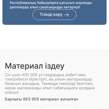
Республикалық байқауларға қатысып жарамды
дипломдар алып санатыңызды көтеріңіз!
Тізімді көру
Материал іздеу
Сіз үшін 400 000 ұстаздардың еңбегі мен
тәжірибесін біріктіріп, ең үлкен материалдар
базасын жасадық. Төменде пәніңізді белгілеп,
керек материалды алып сабағыңызға қолдана
аласыз
Барлығы 663 959 материал жиналған