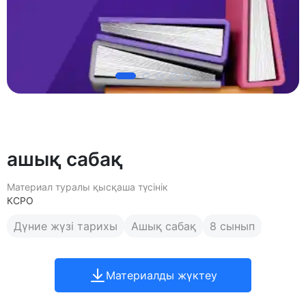
ашық сабақ
Материал туралы қысқаша түсінік
КСРО
Дүние жүзі тарихы
Ашық сабақ
8 сынып
Материалды жүктеу