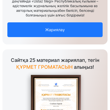
деңгейінде «Ustaz tilegi» Республикалық ғылыми –
әдістемелік журналының желілік басылымына өз
авторлық материалыңызбен бөлісіп, белсенді
болғаныңыз үшін алғыс білдіреміз!
Жариялау
Сайтқа 25 материал жариялап, тегін
ҚҰРМЕТ ГРОМАТАСЫН
алыңыз!