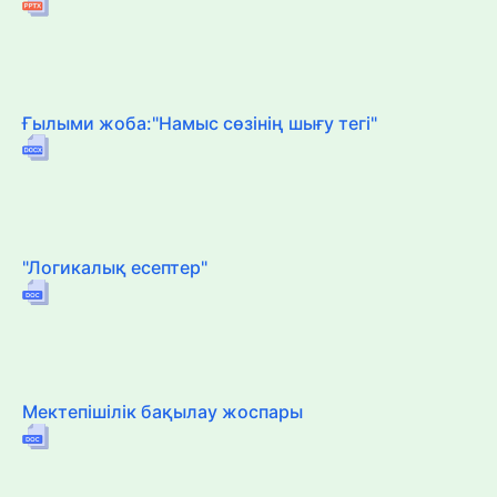
Ғылыми жоба:"Намыс сөзінің шығу тегі"
"Логикалық есептер"
Мектепішілік бақылау жоспары