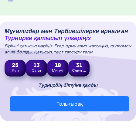
Мұғалімдер мен Тәрбиешілерге арналған
Турнирге қатысып үлгеріңіз
Бірінші қатысып көріңіз. Егер орын алып жатсаңыз, дипломды
алуға болады. Қатысып, тест тапсыру тегін
25
13
18
30
Күн
Сағат
Минут
Секунд
Турнирдің бітуіне қалды
Толығырақ