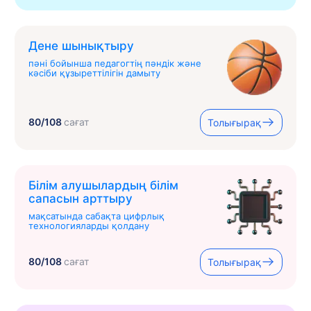
Дене шынықтыру
пәні бойынша педагогтің пәндік және
кәсіби құзыреттілігін дамыту
80/108
сағат
Толығырақ
Білім алушылардың білім
сапасын арттыру
мақсатында сабақта цифрлық
технологияларды қолдану
80/108
сағат
Толығырақ