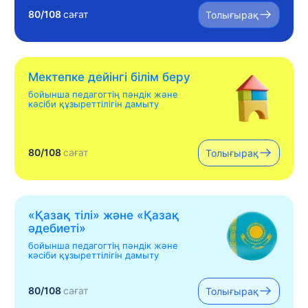
80/108
сағат
Толығырақ
Мектепке дейінгі білім беру
бойынша педагогтің пәндік және
кәсіби құзыреттілігін дамыту
80/108
сағат
Толығырақ
«Қазақ тілі» жəне «Қазақ
əдебиеті»
бойынша педагогтің пәндік және
кәсіби құзыреттілігін дамыту
80/108
сағат
Толығырақ