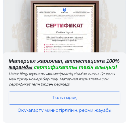
Материал жариялап,
аттестацияға 100%
жарамды
сертификатты тегін алыңыз!
Ustaz tilegi журналы министірліктің тізіміне енген. Qr коды
мен тіркеу номері беріледі. Материал жариялаған соң
сертификат тегін бірден беріледі.
Толығырақ
Оқу-ағарту министірлігінің ресми жауабы