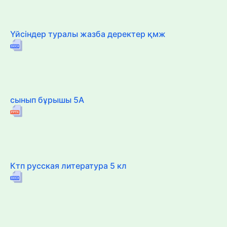
Үйсіндер туралы жазба деректер қмж
сынып бұрышы 5А
Ктп русская литература 5 кл