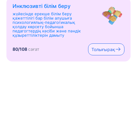
Инклюзивті білім беру
жүйесінде ерекше білім беру
қажеттілігі бар білім алушыға
психологиялық-педагогикалық
қолдау көрсету бойынша
педагогтердің кәсіби және пәндік
құзыреттіліктерін дамыту
80/108
сағат
Толығырақ