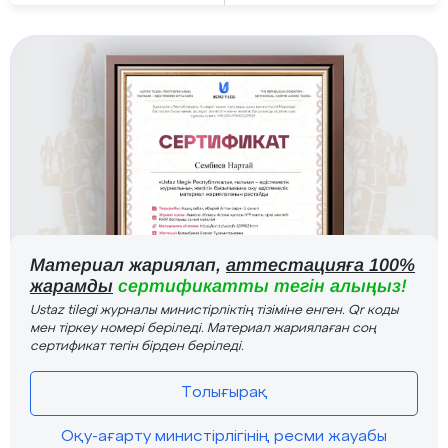
Материал жариялап,
аттестацияға 100%
жарамды
сертификатты тегін алыңыз!
Ustaz tilegi журналы министірліктің тізіміне енген. Qr коды
мен тіркеу номері беріледі. Материал жариялаған соң
сертификат тегін бірден беріледі.
Толығырақ
Оқу-ағарту министірлігінің ресми жауабы