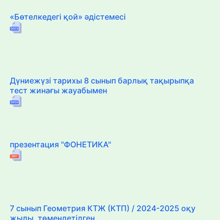
«Бөтелкедегі қой» әдістемесі
Дүниежүзі тарихы 8 сынып барлық тақырыпқа
тест жинағы жауабымен
презентация "ФОНЕТИКА"
7 сынып Геометрия КТЖ (КТП) / 2024-2025 оқу
жылы, төмендетілген