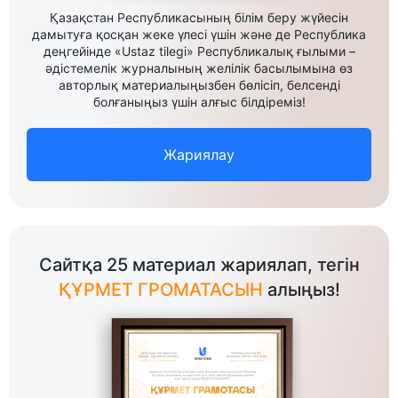
Қазақстан Республикасының білім беру жүйесін
дамытуға қосқан жеке үлесі үшін және де Республика
деңгейінде «Ustaz tilegi» Республикалық ғылыми –
әдістемелік журналының желілік басылымына өз
авторлық материалыңызбен бөлісіп, белсенді
болғаныңыз үшін алғыс білдіреміз!
Жариялау
Сайтқа 25 материал жариялап, тегін
ҚҰРМЕТ ГРОМАТАСЫН
алыңыз!