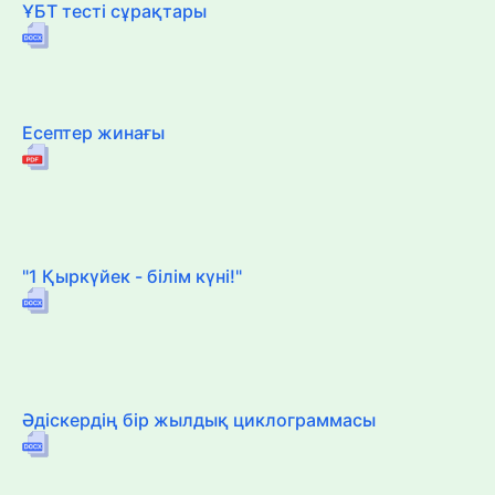
ҰБТ тесті сұрақтары
Есептер жинағы
"1 Қыркүйек - білім күні!"
Әдіскердің бір жылдық циклограммасы