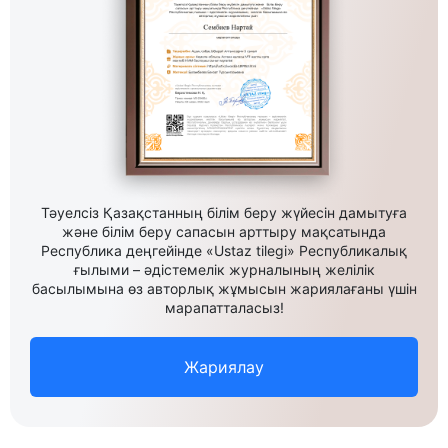
Тәуелсіз Қазақстанның білім беру жүйесін дамытуға
және білім беру сапасын арттыру мақсатында
Республика деңгейінде «Ustaz tilegi» Республикалық
ғылыми – әдістемелік журналының желілік
басылымына өз авторлық жұмысын жариялағаны үшін
марапатталасыз!
Жариялау