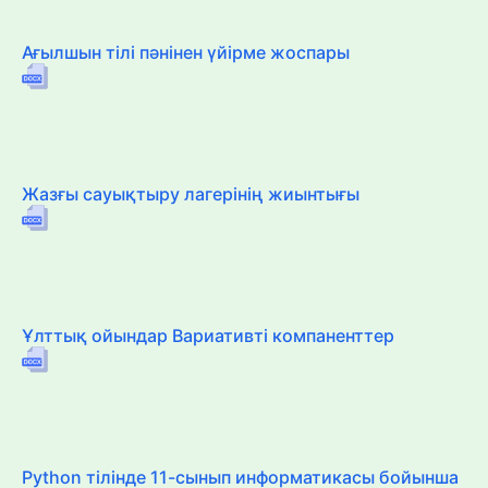
Ағылшын тілі пәнінен үйірме жоспары
Жазғы сауықтыру лагерінің жиынтығы
Ұлттық ойындар Вариативті компаненттер
Python тілінде 11-сынып информатикасы бойынша