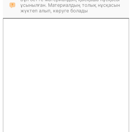
ұсынылған. Материалдың толық нұсқасын
жүктеп алып, көруге болады