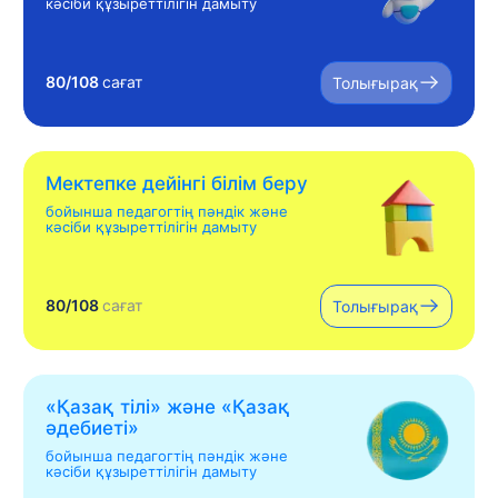
кәсіби құзыреттілігін дамыту
80/108
сағат
Толығырақ
Мектепке дейінгі білім беру
бойынша педагогтің пәндік және
кәсіби құзыреттілігін дамыту
80/108
сағат
Толығырақ
«Қазақ тілі» жəне «Қазақ
əдебиеті»
бойынша педагогтің пәндік және
кәсіби құзыреттілігін дамыту