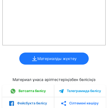
Материалды жүктеу
Материал ұнаса әріптестеріңізбен бөлісіңіз
Ватсапта бөлісу
Телеграммда бөлісу
Фейсбукта бөлісу
Сілтемені көшіру