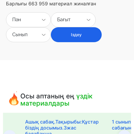
Барлығы 663 959 материал жиналған
Пән
Бағыт
Сынып
Іздеу
Осы аптаның ең
үздік
материалдары
Ашық сабақ.Тақырыбы:Құстар
1 сыныпқа
біздің досымыз.3жас
сабағын
балабақша