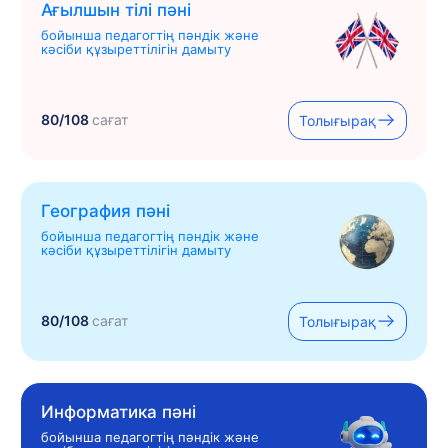
Ағылшын тілі пәні
бойынша педагогтің пәндік және
кәсіби құзыреттілігін дамыту
80/108
сағат
Толығырақ
География пәні
бойынша педагогтің пәндік және
кәсіби құзыреттілігін дамыту
80/108
сағат
Толығырақ
Информатика пәні
бойынша педагогтің пәндік және