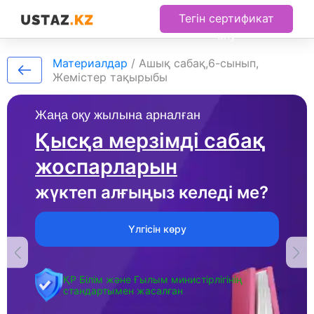
Тегін сертификат
алу
Материалдар
/
Ашық сабақ,6-сынып,
Жемістер тақырыбы
Жаңа оқу жылына арналған
Қысқа мерзімді сабақ
жоспарларын
жүктеп алғыңыз келеді ме?
Үлгісін көру
ҚР Білім және Ғылым министірлігінің
стандартымен жасалған