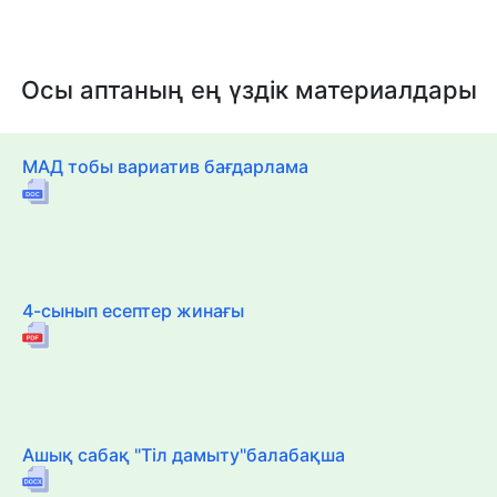
Осы аптаның ең үздік материалдары
МАД тобы вариатив бағдарлама
4-сынып есептер жинағы
Ашық сабақ "Тіл дамыту"балабақша