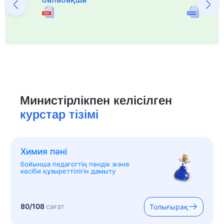
Министірлікпен келісілген
курстар тізімі
Химия пәні
бойынша педагогтің пәндік және
кәсіби құзыреттілігін дамыту
80/108
сағат
Толығырақ