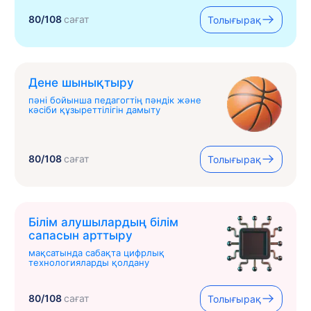
80/108
сағат
Толығырақ
Дене шынықтыру
пәні бойынша педагогтің пәндік және
кәсіби құзыреттілігін дамыту
80/108
сағат
Толығырақ
Білім алушылардың білім
сапасын арттыру
мақсатында сабақта цифрлық
технологияларды қолдану
80/108
сағат
Толығырақ