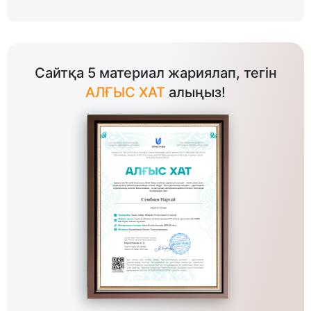
Сайтқа 5 материал жариялап, тегін
АЛҒЫС ХАТ
алыңыз!