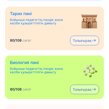
Тарих пәні
бойынша педагогтің пәндік және
кәсіби құзыреттілігін дамыту
80/108
сағат
Толығырақ
Биология пәні
бойынша педагогтің пәндік және
кәсіби құзыреттілігін дамыту
80/108
сағат
Толығырақ