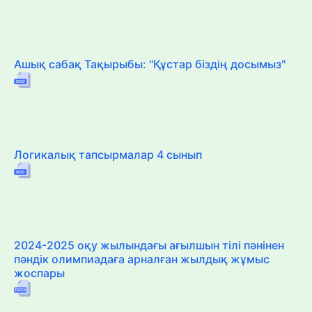
Ашық сабақ Тақырыбы: "Құстар біздің досымыз"
Логикалық тапсырмалар 4 сынып
2024-2025 оқу жылындағы ағылшын тілі пәнінен
пәндік олимпиадаға арналған жылдық жұмыс
жоспары