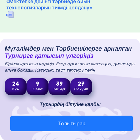
«Мектепке дейінгі тәрбиеде ойын
технологияларын тиімді қолдану»
Мұғалімдер мен Тәрбиешілерге арналған
Турнирге қатысып үлгеріңіз
Бірінші қатысып көріңіз. Егер орын алып жатсаңыз, дипломды
алуға болады. Қатысып, тест тапсыру тегін
24
9
39
26
Күн
Сағат
Минут
Секунд
Турнирдің бітуіне қалды
Толығырақ