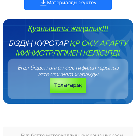
Материалды жүктеу
Қуанышты жаңалық!!!
БІЗДІҢ КУРСТАР
ҚР ОҚУ АҒАРТУ
МИНИСТРЛІГІМЕН КЕЛІСІЛДІ.
Енді бізден алған сертификаттарыңыз
аттестацияға жарамды
Толығырақ
Бұл бетте материалдың қысқаша нұсқасы