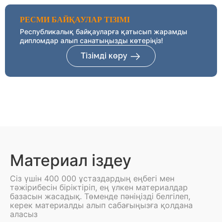
РЕСМИ БАЙҚАУЛАР ТІЗІМІ
Республикалық байқауларға қатысып жарамды
дипломдар алып санатыңызды көтеріңіз!
Тізімді көру
Материал іздеу
Сіз үшін 400 000 ұстаздардың еңбегі мен
тәжірибесін біріктіріп, ең үлкен материалдар
базасын жасадық. Төменде пәніңізді белгілеп,
керек материалды алып сабағыңызға қолдана
аласыз