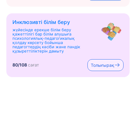
Инклюзивті білім беру
жүйесінде ерекше білім беру
қажеттілігі бар білім алушыға
психологиялық-педагогикалық
қолдау көрсету бойынша
педагогтердің кәсіби және пәндік
құзыреттіліктерін дамыту
80/108
сағат
Толығырақ