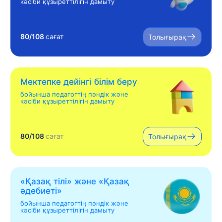
кәсіби құзыреттілігін дамыту
80/108
сағат
Толығырақ
Мектепке дейінгі білім беру
бойынша педагогтің пәндік және
кәсіби құзыреттілігін дамыту
80/108
сағат
Толығырақ
«Қазақ тілі» жəне «Қазақ
əдебиеті»
бойынша педагогтің пәндік және
кәсіби құзыреттілігін дамыту