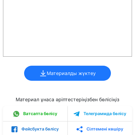
Материалды жүктеу
Материал ұнаса әріптестеріңізбен бөлісіңіз
Ватсапта бөлісу
Телеграммда бөлісу
Фейсбукта бөлісу
Сілтемені көшіру