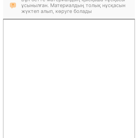
ұсынылған. Материалдың толық нұсқасын
жүктеп алып, көруге болады