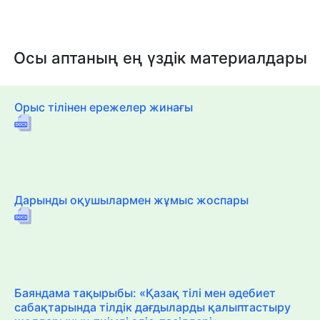
Осы аптаның ең үздік материалдары
Орыс тілінен ережелер жинағы
Дарынды оқушылармен жұмыс жоспары
Баяндама тақырыбы: «Қазақ тілі мен әдебиет
сабақтарында тілдік дағдыларды қалыптастыру