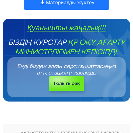
Материалды жүктеу
Қуанышты жаңалық!!!
БІЗДІҢ КУРСТАР
ҚР ОҚУ АҒАРТУ
МИНИСТРЛІГІМЕН КЕЛІСІЛДІ.
Енді бізден алған сертификаттарыңыз
аттестацияға жарамды
Толығырақ
Бұл бетте материалдың қысқаша нұсқасы