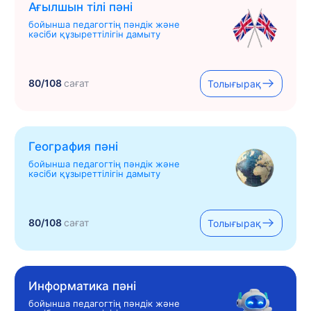
Ағылшын тілі пәні
бойынша педагогтің пәндік және
кәсіби құзыреттілігін дамыту
80/108
сағат
Толығырақ
География пәні
бойынша педагогтің пәндік және
кәсіби құзыреттілігін дамыту
80/108
сағат
Толығырақ
Информатика пәні
бойынша педагогтің пәндік және