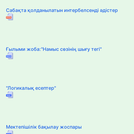
Сабақта қолданылатын интербелсенді әдістер
Ғылыми жоба:"Намыс сөзінің шығу тегі"
"Логикалық есептер"
Мектепішілік бақылау жоспары