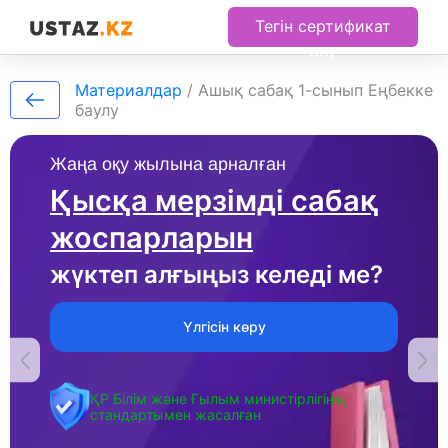
Тегін сертификат
алу
Материалдар
/
Ашық сабақ 1-сынып Еңбекке
баулу
Жаңа оқу жылына арналған
Қысқа мерзімді сабақ
жоспарларын
жүктеп алғыңыз келеді ме?
Үлгісін көру
ҚР Білім және Ғылым министірлігінің
стандартымен жасалған