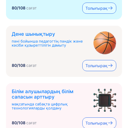
80/108
сағат
Толығырақ
Дене шынықтыру
пәні бойынша педагогтің пәндік және
кәсіби құзыреттілігін дамыту
80/108
сағат
Толығырақ
Білім алушылардың білім
сапасын арттыру
мақсатында сабақта цифрлық
технологияларды қолдану
80/108
сағат
Толығырақ