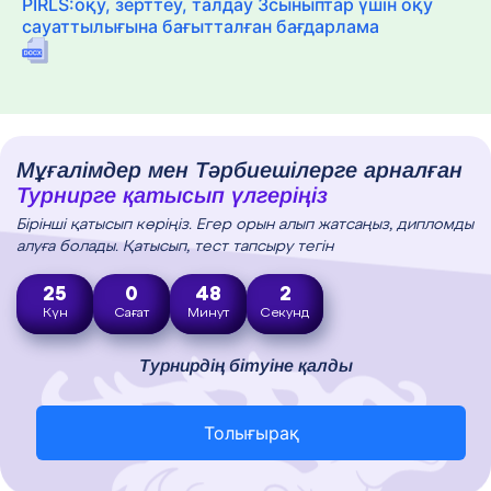
PIRLS:оқу, зерттеу, талдау 3сыныптар үшін оқу
сауаттылығына бағытталған бағдарлама
Мұғалімдер мен Тәрбиешілерге арналған
Турнирге қатысып үлгеріңіз
Бірінші қатысып көріңіз. Егер орын алып жатсаңыз, дипломды
алуға болады. Қатысып, тест тапсыру тегін
25
0
48
0
Күн
Сағат
Минут
Секунд
Турнирдің бітуіне қалды
Толығырақ