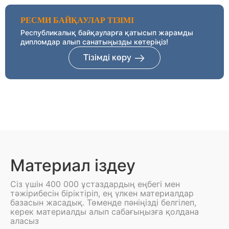
РЕСМИ БАЙҚАУЛАР ТІЗІМІ
Республикалық байқауларға қатысып жарамды
дипломдар алып санатыңызды көтеріңіз!
Тізімді көру
Материал іздеу
Сіз үшін 400 000 ұстаздардың еңбегі мен
тәжірибесін біріктіріп, ең үлкен материалдар
базасын жасадық. Төменде пәніңізді белгілеп,
керек материалды алып сабағыңызға қолдана
аласыз