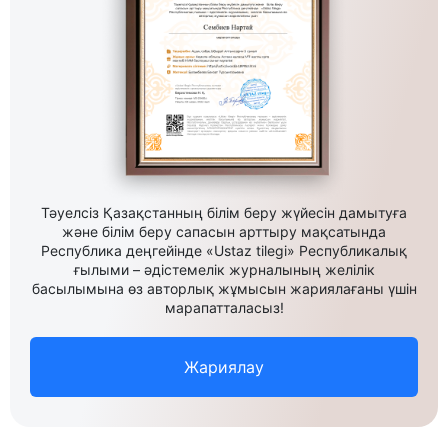
Тәуелсіз Қазақстанның білім беру жүйесін дамытуға
және білім беру сапасын арттыру мақсатында
Республика деңгейінде «Ustaz tilegi» Республикалық
ғылыми – әдістемелік журналының желілік
басылымына өз авторлық жұмысын жариялағаны үшін
марапатталасыз!
Жариялау