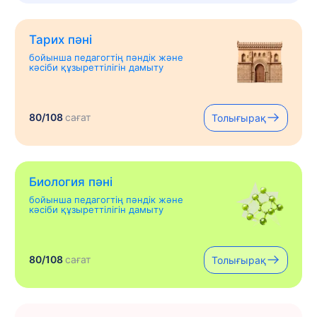
Тарих пәні
бойынша педагогтің пәндік және
кәсіби құзыреттілігін дамыту
80/108
сағат
Толығырақ
Биология пәні
бойынша педагогтің пәндік және
кәсіби құзыреттілігін дамыту
80/108
сағат
Толығырақ