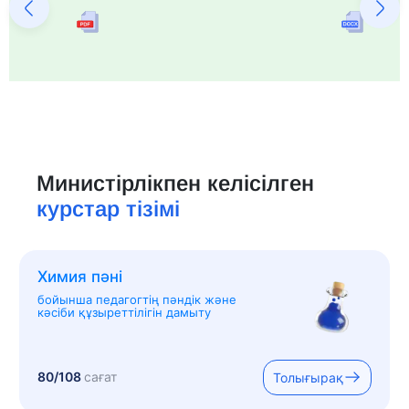
Министірлікпен келісілген
курстар тізімі
Химия пәні
бойынша педагогтің пәндік және
кәсіби құзыреттілігін дамыту
80/108
сағат
Толығырақ