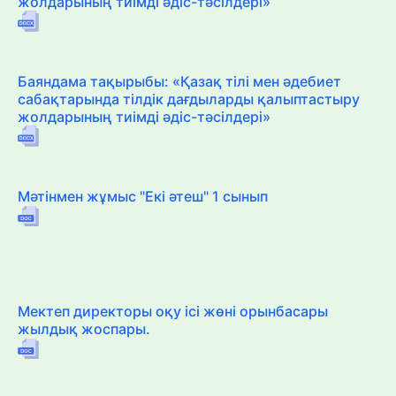
жолдарының тиімді әдіс-тәсілдері»
Баяндама тақырыбы: «Қазақ тілі мен әдебиет
сабақтарында тілдік дағдыларды қалыптастыру
жолдарының тиімді әдіс-тәсілдері»
Мәтінмен жұмыс "Екі әтеш" 1 сынып
Мектеп директоры оқу ісі жөні орынбасары
жылдық жоспары.