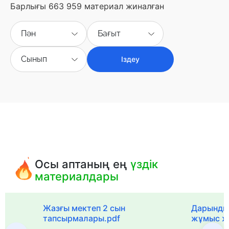
Барлығы 663 959 материал жиналған
Пән
Бағыт
Сынып
Іздеу
Осы аптаның ең
үздік
материалдары
с
Жазғы мектеп 2 сын
Дарынды
тапсырмалары.pdf
жұмыс ж