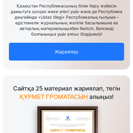
Қазақстан Республикасының білім беру жүйесін
дамытуға қосқан жеке үлесі үшін және де Республика
деңгейінде «Ustaz tilegi» Республикалық ғылыми –
әдістемелік журналының желілік басылымына өз
авторлық материалыңызбен бөлісіп, белсенді
болғаныңыз үшін алғыс білдіреміз!
Жариялау
Сайтқа 25 материал жариялап, тегін
ҚҰРМЕТ ГРОМАТАСЫН
алыңыз!