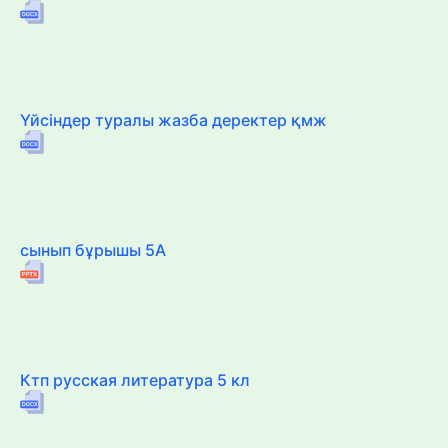
Үйсіндер туралы жазба деректер қмж
сынып бұрышы 5А
Ктп русская литература 5 кл