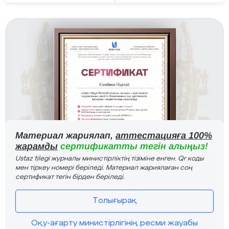
Материал жариялап,
аттестацияға 100%
жарамды
сертификатты тегін алыңыз!
Ustaz tilegi журналы министірліктің тізіміне енген. Qr коды
мен тіркеу номері беріледі. Материал жариялаған соң
сертификат тегін бірден беріледі.
Толығырақ
Оқу-ағарту министірлігінің ресми жауабы