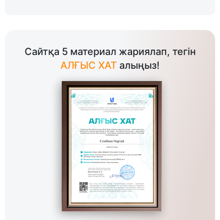
Сайтқа 5 материал жариялап, тегін
АЛҒЫС ХАТ
алыңыз!