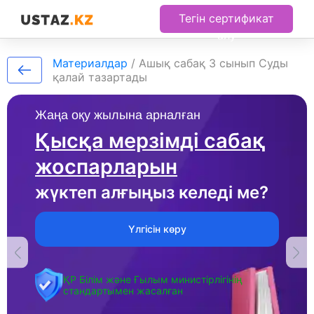
Тегін сертификат
алу
Материалдар
/
Ашық сабақ 3 сынып Суды
қалай тазартады
Жаңа оқу жылына арналған
Қысқа мерзімді сабақ
жоспарларын
жүктеп алғыңыз келеді ме?
Үлгісін көру
ҚР Білім және Ғылым министірлігінің
стандартымен жасалған