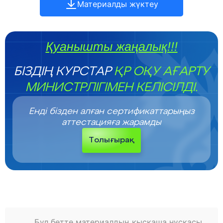
Материалды жүктеу
Қуанышты жаңалық!!!
БІЗДІҢ КУРСТАР
ҚР ОҚУ АҒАРТУ
МИНИСТРЛІГІМЕН КЕЛІСІЛДІ.
Енді бізден алған сертификаттарыңыз
аттестацияға жарамды
Толығырақ
Бұл бетте материалдың қысқаша нұсқасы