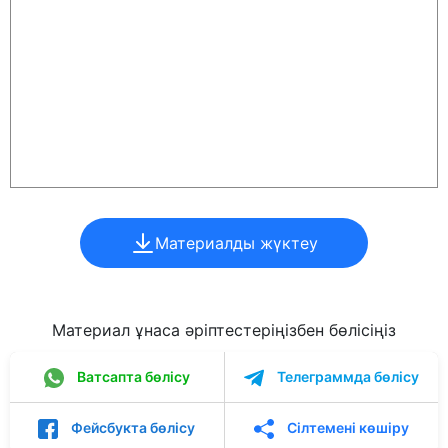
Материалды жүктеу
Материал ұнаса әріптестеріңізбен бөлісіңіз
Ватсапта бөлісу
Телеграммда бөлісу
Фейсбукта бөлісу
Сілтемені көшіру