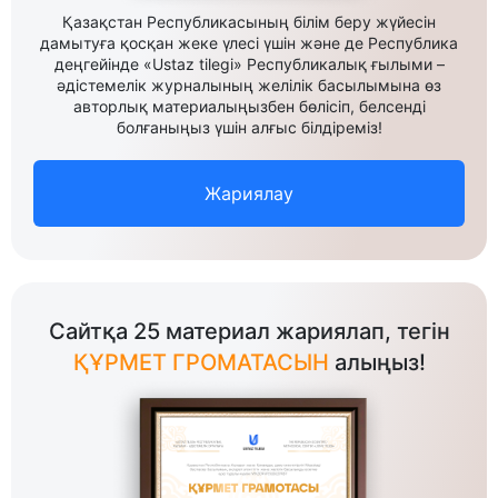
Қазақстан Республикасының білім беру жүйесін
дамытуға қосқан жеке үлесі үшін және де Республика
деңгейінде «Ustaz tilegi» Республикалық ғылыми –
әдістемелік журналының желілік басылымына өз
авторлық материалыңызбен бөлісіп, белсенді
болғаныңыз үшін алғыс білдіреміз!
Жариялау
Сайтқа 25 материал жариялап, тегін
ҚҰРМЕТ ГРОМАТАСЫН
алыңыз!