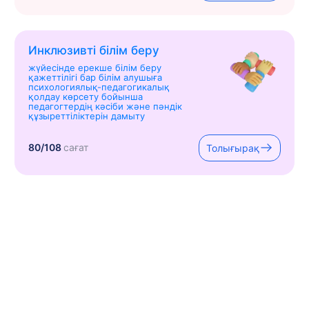
Инклюзивті білім беру
жүйесінде ерекше білім беру
қажеттілігі бар білім алушыға
психологиялық-педагогикалық
қолдау көрсету бойынша
педагогтердің кәсіби және пәндік
құзыреттіліктерін дамыту
80/108
сағат
Толығырақ