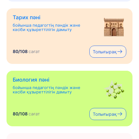
Тарих пәні
бойынша педагогтің пәндік және
кәсіби құзыреттілігін дамыту
80/108
сағат
Толығырақ
Биология пәні
бойынша педагогтің пәндік және
кәсіби құзыреттілігін дамыту
80/108
сағат
Толығырақ