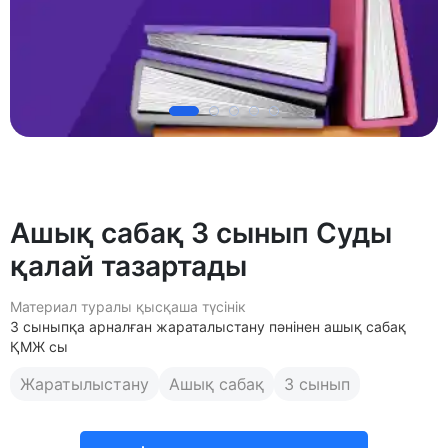
Ашық сабақ 3 сынып Суды
қалай тазартады
Материал туралы қысқаша түсінік
3 сыныпқа арналған жараталыстану пәнінен ашық сабақ
ҚМЖ сы
Жаратылыстану
Ашық сабақ
3 сынып