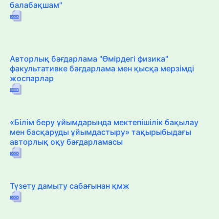
балабақшам"
Авторлық бағдарлама "Өмірдегі физика"
факультативке бағдарлама мен қысқа мерзімді
жоспарлар
«Білім беру ұйымдарында мектепішілік бақылау
мен басқаруды ұйымдастыру» тақырыбыдағы
авторлық оқу бағдарламасы
Түзету дамыту сабағынан қмж