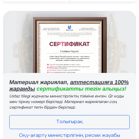
Материал жариялап,
аттестацияға 100%
жарамды
сертификатты тегін алыңыз!
Ustaz tilegi журналы министірліктің тізіміне енген. Qr коды
мен тіркеу номері беріледі. Материал жариялаған соң
сертификат тегін бірден беріледі.
Толығырақ
Оқу-ағарту министірлігінің ресми жауабы