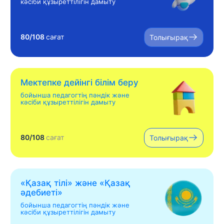
кәсіби құзыреттілігін дамыту
80/108
сағат
Толығырақ
Мектепке дейінгі білім беру
бойынша педагогтің пәндік және
кәсіби құзыреттілігін дамыту
80/108
сағат
Толығырақ
«Қазақ тілі» жəне «Қазақ
əдебиеті»
бойынша педагогтің пәндік және
кәсіби құзыреттілігін дамыту