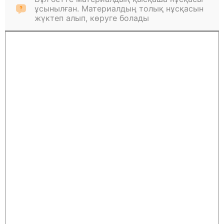
ұсынылған. Материалдың толық нұсқасын
жүктеп алып, көруге болады