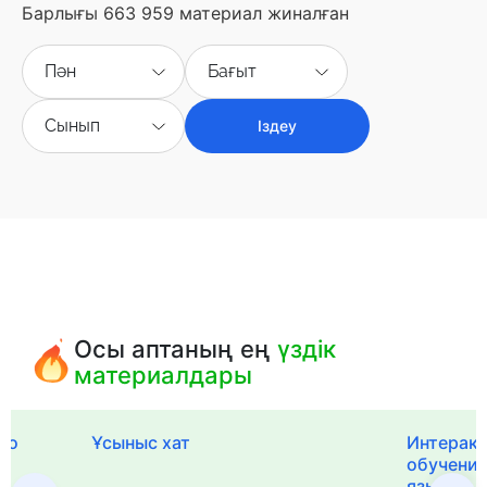
Барлығы 663 959 материал жиналған
Пән
Бағыт
Сынып
Іздеу
Осы аптаның ең
үздік
материалдары
го
Ұсыныс хат
Интерак
обучения
языка и 