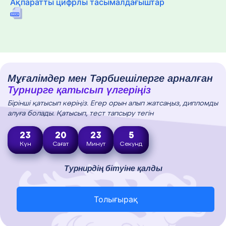
Ақпаратты цифрлы тасымалдағыштар
Мұғалімдер мен Тәрбиешілерге арналған
Турнирге қатысып үлгеріңіз
Бірінші қатысып көріңіз. Егер орын алып жатсаңыз, дипломды
алуға болады. Қатысып, тест тапсыру тегін
23
20
23
3
Күн
Сағат
Минут
Секунд
Турнирдің бітуіне қалды
Толығырақ