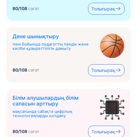
80/108
сағат
Толығырақ
Дене шынықтыру
пәні бойынша педагогтің пәндік және
кәсіби құзыреттілігін дамыту
80/108
сағат
Толығырақ
Білім алушылардың білім
сапасын арттыру
мақсатында сабақта цифрлық
технологияларды қолдану
80/108
сағат
Толығырақ