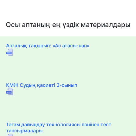
Осы аптаның ең үздік материалдары
Апталық тақырып: «Ас атасы-нан»
ҚМЖ Судың қасиеті 3-сынып
Тағам дайындау технологиясы пәнінен тест
тапсырмалары