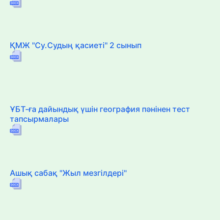
ҚМЖ "Су.Судың қасиеті" 2 сынып
ҰБТ-ға дайындық үшін география пәнінен тест
тапсырмалары
Ашық сабақ "Жыл мезгілдері"