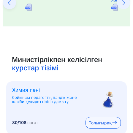
Министірлікпен келісілген
курстар тізімі
Химия пәні
бойынша педагогтің пәндік және
кәсіби құзыреттілігін дамыту
80/108
сағат
Толығырақ