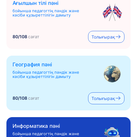
Ағылшын тілі пәні
бойынша педагогтің пәндік және
кәсіби құзыреттілігін дамыту
80/108
сағат
Толығырақ
География пәні
бойынша педагогтің пәндік және
кәсіби құзыреттілігін дамыту
80/108
сағат
Толығырақ
Информатика пәні
бойынша педагогтің пәндік және