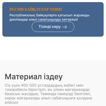
РЕСМИ БАЙҚАУЛАР ТІЗІМІ
Республикалық байқауларға қатысып жарамды
дипломдар алып санатыңызды көтеріңіз!
Тізімді көру
Материал іздеу
Сіз үшін 400 000 ұстаздардың еңбегі мен
тәжірибесін біріктіріп, ең үлкен материалдар
базасын жасадық. Төменде пәніңізді белгілеп,
керек материалды алып сабағыңызға қолдана
аласыз