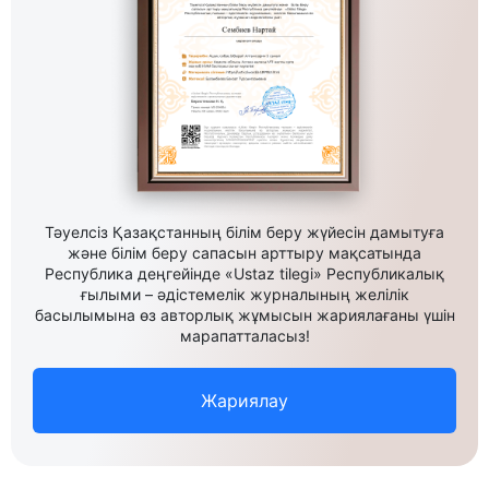
Тәуелсіз Қазақстанның білім беру жүйесін дамытуға
және білім беру сапасын арттыру мақсатында
Республика деңгейінде «Ustaz tilegi» Республикалық
ғылыми – әдістемелік журналының желілік
басылымына өз авторлық жұмысын жариялағаны үшін
марапатталасыз!
Жариялау