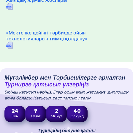
«Мектепке дейінгі тәрбиеде ойын
технологияларын тиімді қолдану»
Мұғалімдер мен Тәрбиешілерге арналған
Турнирге қатысып үлгеріңіз
Бірінші қатысып көріңіз. Егер орын алып жатсаңыз, дипломды
алуға болады. Қатысып, тест тапсыру тегін
24
7
2
39
Күн
Сағат
Минут
Секунд
Турнирдің бітуіне қалды