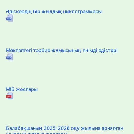
Әдіскердің бір жылдық циклограммасы
Мектептегі тәрбие жұмысының тиімді әдістері
МІБ жоспары
Балабақшаның 2025-2026 оқу жылына арналған
жылдық жұмыс жоспары