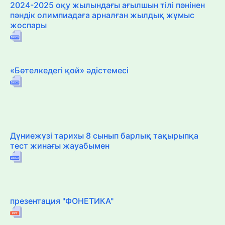
2024-2025 оқу жылындағы ағылшын тілі пәнінен
пәндік олимпиадаға арналған жылдық жұмыс
жоспары
«Бөтелкедегі қой» әдістемесі
Дүниежүзі тарихы 8 сынып барлық тақырыпқа
тест жинағы жауабымен
презентация "ФОНЕТИКА"