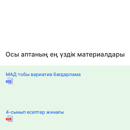
Осы аптаның ең үздік материалдары
МАД тобы вариатив бағдарлама
4-сынып есептер жинағы