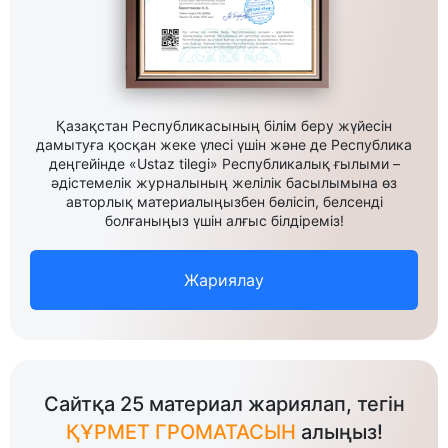
Қазақстан Республикасының білім беру жүйесін
дамытуға қосқан жеке үлесі үшін және де Республика
деңгейінде «Ustaz tilegi» Республикалық ғылыми –
әдістемелік журналының желілік басылымына өз
авторлық материалыңызбен бөлісіп, белсенді
болғаныңыз үшін алғыс білдіреміз!
Жариялау
Сайтқа 25 материал жариялап, тегін
ҚҰРМЕТ ГРОМАТАСЫН
алыңыз!