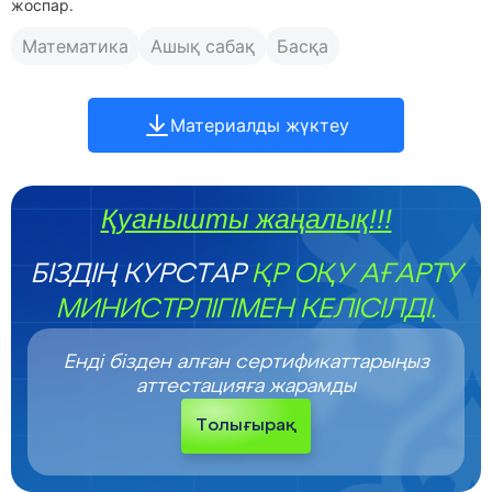
жоспар.
Математика
Ашық сабақ
Басқа
Материалды жүктеу
Қуанышты жаңалық!!!
БІЗДІҢ КУРСТАР
ҚР ОҚУ АҒАРТУ
МИНИСТРЛІГІМЕН КЕЛІСІЛДІ.
Енді бізден алған сертификаттарыңыз
аттестацияға жарамды
Толығырақ