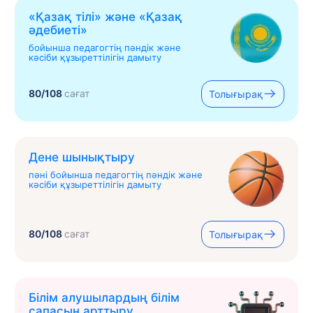
«Қазақ тілі» жəне «Қазақ
əдебиеті»
бойынша педагогтің пәндік және
кәсіби құзыреттілігін дамыту
80/108
сағат
Толығырақ
Дене шынықтыру
пәні бойынша педагогтің пәндік және
кәсіби құзыреттілігін дамыту
80/108
сағат
Толығырақ
Білім алушылардың білім
сапасын арттыру