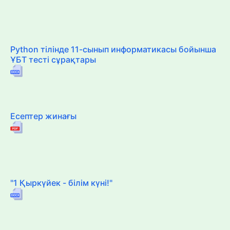
Python тілінде 11-сынып информатикасы бойынша
ҰБТ тесті сұрақтары
Есептер жинағы
"1 Қыркүйек - білім күні!"