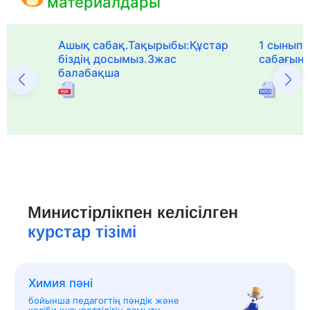
материалдары
Ашық сабақ.Тақырыбы:Құстар
1 сыныпқа
біздің досымыз.3жас
сабағын
балабақша
Министірлікпен келісілген
курстар тізімі
Химия пәні
бойынша педагогтің пәндік және
кәсіби құзыреттілігін дамыту