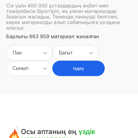
Сіз үшін 400 000 ұстаздардың еңбегі мен
тәжірибесін біріктіріп, ең үлкен материалдар
базасын жасадық. Төменде пәніңізді белгілеп,
керек материалды алып сабағыңызға қолдана
аласыз
Барлығы 663 959 материал жиналған
Пән
Бағыт
Сынып
Іздеу
Осы аптаның ең
үздік