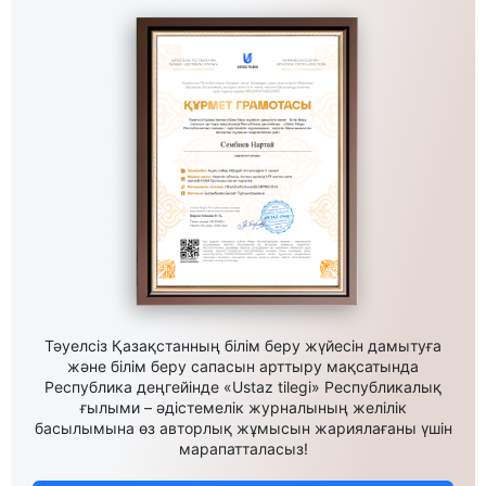
Тәуелсіз Қазақстанның білім беру жүйесін дамытуға
және білім беру сапасын арттыру мақсатында
Республика деңгейінде «Ustaz tilegi» Республикалық
ғылыми – әдістемелік журналының желілік
басылымына өз авторлық жұмысын жариялағаны үшін
марапатталасыз!