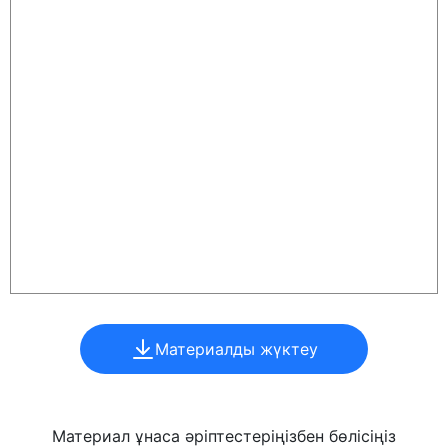
Материалды жүктеу
Материал ұнаса әріптестеріңізбен бөлісіңіз