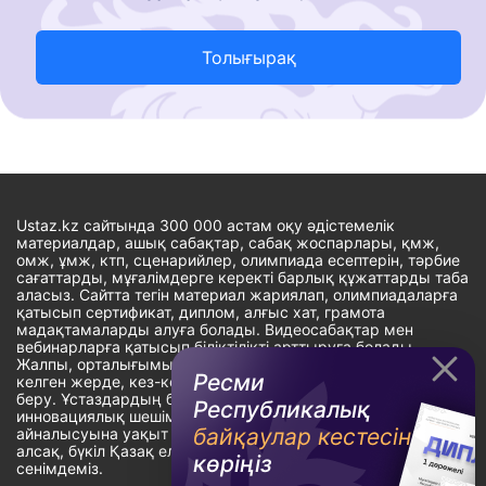
Толығырақ
Ustaz.kz сайтында 300 000 астам оқу әдістемелік
материалдар, ашық сабақтар, сабақ жоспарлары, қмж,
омж, ұмж, ктп, сценарийлер, олимпиада есептерін, тәрбие
сағаттарды, мұғалімдерге керекті барлық құжаттарды таба
аласыз. Сайтта тегін материал жариялап, олимпиадаларға
қатысып сертификат, диплом, алғыс хат, грамота
мадақтамаларды алуға болады. Видеосабақтар мен
вебинарларға қатысып біліктілікті арттыруға болады.
Жалпы, орталығымыздың басты мақсаты: ұстаздарға кез-
Ресми
келген жерде, кез-келген уақытта білім алуына мүмкіндік
беру. Ұстаздардың барлық өзекті мәселелеріне
Республикалық
инновациялық шешім тауып, шығармашылық жұмыспен
байқаулар кестесін
айналысуына уақыт сыйлау. «Ұстаздарға сапалы білім бере
алсақ, бүкіл Қазақ еліне білім бере аламыз» - деген
көріңіз
сенімдеміз.