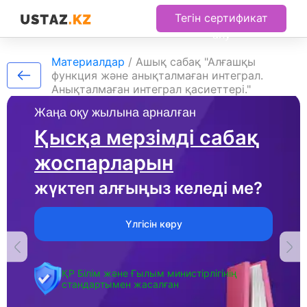
Тегін сертификат
алу
Материалдар
/
Ашық сабақ "Алғашқы
функция және анықталмаған интеграл.
Анықталмаған интеграл қасиеттері."
Жаңа оқу жылына арналған
Қысқа мерзімді сабақ
жоспарларын
жүктеп алғыңыз келеді ме?
Үлгісін көру
ҚР Білім және Ғылым министірлігінің
стандартымен жасалған