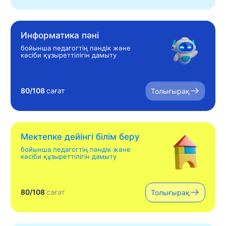
Информатика пәні
бойынша педагогтің пәндік және
кәсіби құзыреттілігін дамыту
80/108
сағат
Толығырақ
Мектепке дейінгі білім беру
бойынша педагогтің пәндік және
кәсіби құзыреттілігін дамыту
80/108
сағат
Толығырақ