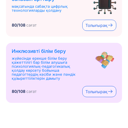
мақсатында сабақта цифрлық
технологияларды қолдану
80/108
сағат
Толығырақ
Инклюзивті білім беру
жүйесінде ерекше білім беру
қажеттілігі бар білім алушыға
психологиялық-педагогикалық
қолдау көрсету бойынша
педагогтердің кәсіби және пәндік
құзыреттіліктерін дамыту
80/108
сағат
Толығырақ