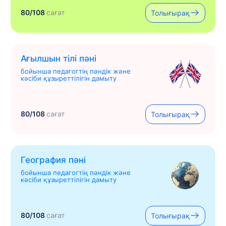
80/108
сағат
Толығырақ
Ағылшын тілі пәні
бойынша педагогтің пәндік және
кәсіби құзыреттілігін дамыту
80/108
сағат
Толығырақ
География пәні
бойынша педагогтің пәндік және
кәсіби құзыреттілігін дамыту
80/108
сағат
Толығырақ