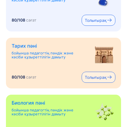
80/108
сағат
Толығырақ
Тарих пәні
бойынша педагогтің пәндік және
кәсіби құзыреттілігін дамыту
80/108
сағат
Толығырақ
Биология пәні
бойынша педагогтің пәндік және
кәсіби құзыреттілігін дамыту