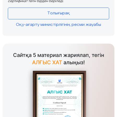
сертификат тегін бірден беріледі.
Толығырақ
Оқу-ағарту министірлігінің ресми жауабы
Сайтқа 5 материал жариялап, тегін
АЛҒЫС ХАТ
алыңыз!