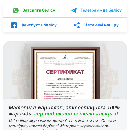
Ватсапта бөлісу
Телеграммда бөлісу
Фейсбукта бөлісу
Сілтемені көшіру
Материал жариялап,
аттестацияға 100%
жарамды
сертификатты тегін алыңыз!
Ustaz tilegi журналы министірліктің тізіміне енген. Qr коды
мен тіркеу номері беріледі. Материал жариялаған соң