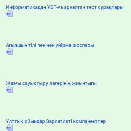
Информатикадан ҰБТ-ға арналған тест сұрақтары
Ағылшын тілі пәнінен үйірме жоспары
Жазғы сауықтыру лагерінің жиынтығы
Ұлттық ойындар Вариативті компаненттер