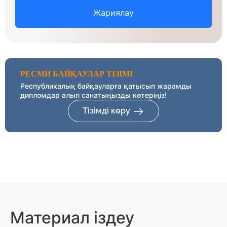
Жариялау
РЕСМИ БАЙҚАУЛАР ТІЗІМІ
Республикалық байқауларға қатысып жарамды
дипломдар алып санатыңызды көтеріңіз!
Тізімді көру
Материал іздеу