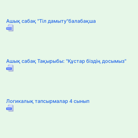
Ашық сабақ "Тіл дамыту"балабақша
Ашық сабақ Тақырыбы: "Құстар біздің досымыз"
Логикалық тапсырмалар 4 сынып