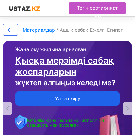
Тегін сертификат
алу
Материалдар
/
Ашық сабақ Ежелгі Египет
Жаңа оқу жылына арналған
Қысқа мерзімді сабақ
жоспарларын
жүктеп алғыңыз келеді ме?
Үлгісін көру
ҚР Білім және Ғылым министірлігінің
стандартымен жасалған