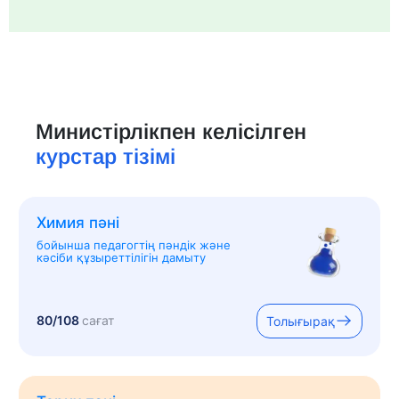
Министірлікпен келісілген
курстар тізімі
Химия пәні
бойынша педагогтің пәндік және
кәсіби құзыреттілігін дамыту
80/108
сағат
Толығырақ