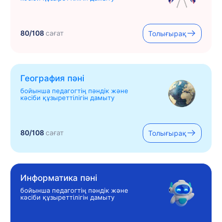
80/108
сағат
Толығырақ
География пәні
бойынша педагогтің пәндік және
кәсіби құзыреттілігін дамыту
80/108
сағат
Толығырақ
Информатика пәні
бойынша педагогтің пәндік және
кәсіби құзыреттілігін дамыту