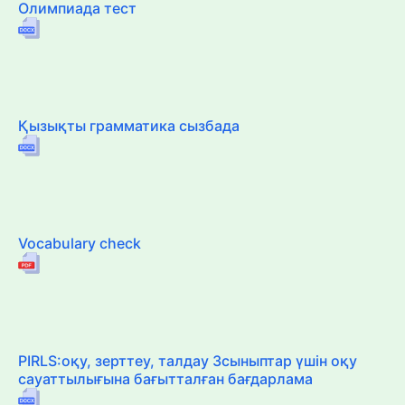
Олимпиада тест
Қызықты грамматика сызбада
Vocabulary check
PIRLS:оқу, зерттеу, талдау 3сыныптар үшін оқу
сауаттылығына бағытталған бағдарлама