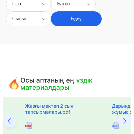
Пән
Бағыт
Сынып
Іздеу
Осы аптаның ең
үздік
материалдары
с
Жазғы мектеп 2 сын
Дарынды
тапсырмалары.pdf
жұмыс ж