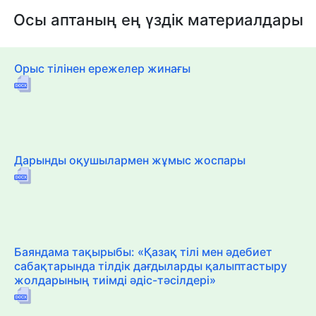
Осы аптаның ең үздік материалдары
Орыс тілінен ережелер жинағы
Дарынды оқушылармен жұмыс жоспары
Баяндама тақырыбы: «Қазақ тілі мен әдебиет
сабақтарында тілдік дағдыларды қалыптастыру
жолдарының тиімді әдіс-тәсілдері»