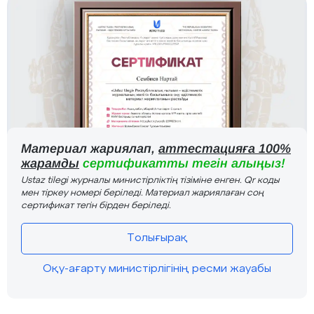
Материал жариялап,
аттестацияға 100%
жарамды
сертификатты тегін алыңыз!
Ustaz tilegi журналы министірліктің тізіміне енген. Qr коды
мен тіркеу номері беріледі. Материал жариялаған соң
сертификат тегін бірден беріледі.
Толығырақ
Оқу-ағарту министірлігінің ресми жауабы