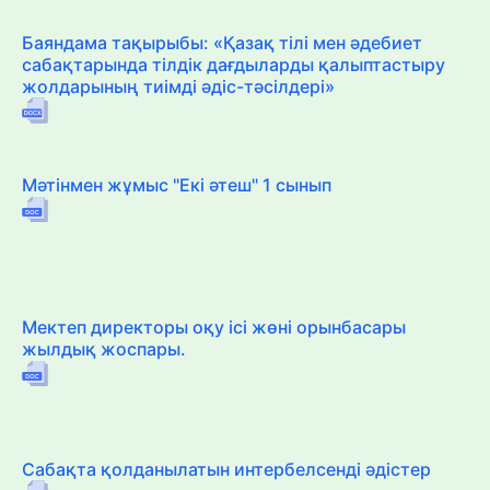
Баяндама тақырыбы: «Қазақ тілі мен әдебиет
сабақтарында тілдік дағдыларды қалыптастыру
жолдарының тиімді әдіс-тәсілдері»
Мәтінмен жұмыс "Екі әтеш" 1 сынып
Мектеп директоры оқу ісі жөні орынбасары
жылдық жоспары.
Сабақта қолданылатын интербелсенді әдістер