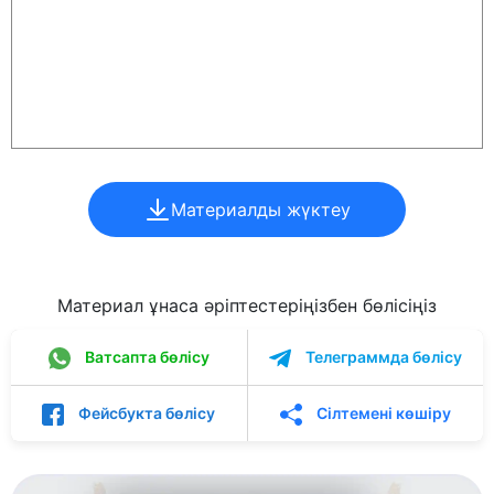
Материалды жүктеу
Материал ұнаса әріптестеріңізбен бөлісіңіз
Ватсапта бөлісу
Телеграммда бөлісу
Фейсбукта бөлісу
Сілтемені көшіру