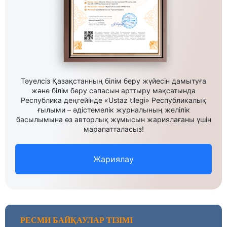
Тәуелсіз Қазақстанның білім беру жүйесін дамытуға
және білім беру сапасын арттыру мақсатында
Республика деңгейінде «Ustaz tilegi» Республикалық
ғылыми – әдістемелік журналының желілік
басылымына өз авторлық жұмысын жариялағаны үшін
марапатталасыз!
Жариялау
РЕСМИ БАЙҚАУЛАР ТІЗІМІ