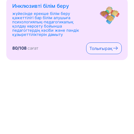
Инклюзивті білім беру
жүйесінде ерекше білім беру
қажеттілігі бар білім алушыға
психологиялық-педагогикалық
қолдау көрсету бойынша
педагогтердің кәсіби және пәндік
құзыреттіліктерін дамыту
80/108
сағат
Толығырақ