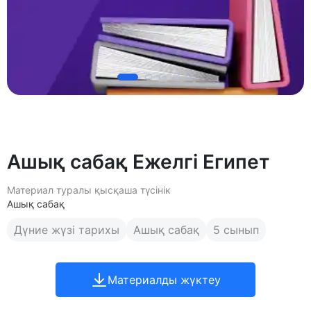
Ашық сабақ Ежелгі Египет
Материал туралы қысқаша түсінік
Ашық сабақ
Дүние жүзі тарихы
Ашық сабақ
5 сынып
Материалды жүктеу