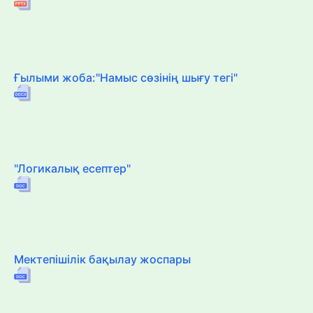
Ғылыми жоба:"Намыс сөзінің шығу тегі"
"Логикалық есептер"
Мектепішілік бақылау жоспары