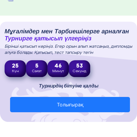
Мұғалімдер мен Тәрбиешілерге арналған
Турнирге қатысып үлгеріңіз
Бірінші қатысып көріңіз. Егер орын алып жатсаңыз, дипломды
алуға болады. Қатысып, тест тапсыру тегін
25
5
46
51
Күн
Сағат
Минут
Секунд
Турнирдің бітуіне қалды
Толығырақ