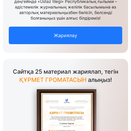
деңгейінде «Ustaz tilegi» Республикалық ғылыми –
әдістемелік журналының желілік басылымына өз
авторлық материалыңызбен бөлісіп, белсенді
болғаныңыз үшін алғыс білдіреміз!
Жариялау
Сайтқа 25 материал жариялап, тегін
ҚҰРМЕТ ГРОМАТАСЫН
алыңыз!