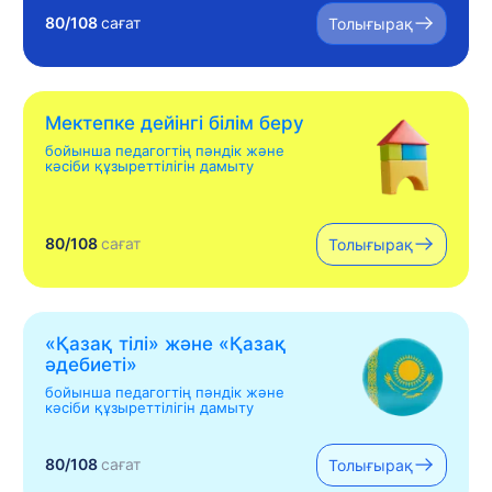
80/108
сағат
Толығырақ
Мектепке дейінгі білім беру
бойынша педагогтің пәндік және
кәсіби құзыреттілігін дамыту
80/108
сағат
Толығырақ
«Қазақ тілі» жəне «Қазақ
əдебиеті»
бойынша педагогтің пәндік және
кәсіби құзыреттілігін дамыту
80/108
сағат
Толығырақ