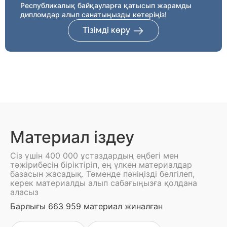
Республикалық байқауларға қатысып жарамды
дипломдар алып санатыңызды көтеріңіз!
Тізімді көру
Материал іздеу
Сіз үшін 400 000 ұстаздардың еңбегі мен
тәжірибесін біріктіріп, ең үлкен материалдар
базасын жасадық. Төменде пәніңізді белгілеп,
керек материалды алып сабағыңызға қолдана
аласыз
Барлығы 663 959 материал жиналған