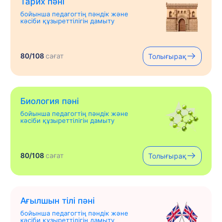
Тарих пәні
бойынша педагогтің пәндік және
кәсіби құзыреттілігін дамыту
80/108
сағат
Толығырақ
Биология пәні
бойынша педагогтің пәндік және
кәсіби құзыреттілігін дамыту
80/108
сағат
Толығырақ
Ағылшын тілі пәні
бойынша педагогтің пәндік және
кәсіби құзыреттілігін дамыту