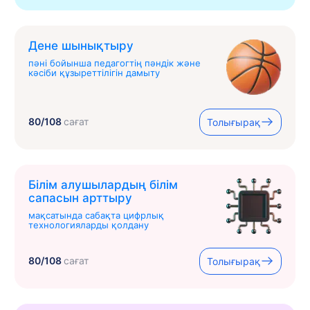
Дене шынықтыру
пәні бойынша педагогтің пәндік және
кәсіби құзыреттілігін дамыту
80/108
сағат
Толығырақ
Білім алушылардың білім
сапасын арттыру
мақсатында сабақта цифрлық
технологияларды қолдану
80/108
сағат
Толығырақ