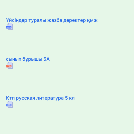
Үйсіндер туралы жазба деректер қмж
сынып бұрышы 5А
Ктп русская литература 5 кл