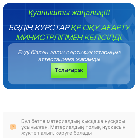
Қуанышты жаңалық!!!
БІЗДІҢ КУРСТАР
ҚР ОҚУ АҒАРТУ
МИНИСТРЛІГІМЕН КЕЛІСІЛДІ.
Енді бізден алған сертификаттарыңыз
аттестацияға жарамды
Толығырақ
Бұл бетте материалдың қысқаша нұсқасы
ұсынылған. Материалдың толық нұсқасын
жүктеп алып, көруге болады