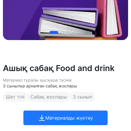
Ашық сабақ Food and drink
Материал туралы қысқаша түсінік
3 сыныпқа арналған сабақ жоспары
Шет тілі
Сабақ жоспары
3 сынып
Материалды жүктеу