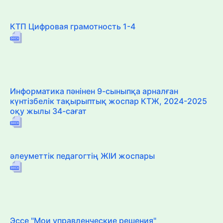
КТП Цифровая грамотность 1-4
Информатика пәнінен 9-сыныпқа арналған
күнтізбелік тақырыптық жоспар КТЖ, 2024-2025
оқу жылы 34-сағат
әлеуметтік педагогтің ЖІИ жоспары
Эссе "Мои управленческие решения"