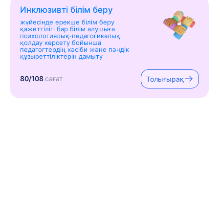
Инклюзивті білім беру
жүйесінде ерекше білім беру
қажеттілігі бар білім алушыға
психологиялық-педагогикалық
қолдау көрсету бойынша
педагогтердің кәсіби және пәндік
құзыреттіліктерін дамыту
80/108
сағат
Толығырақ