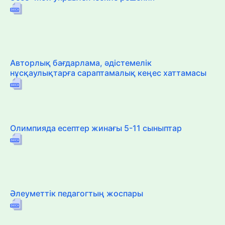
Авторлық бағдарлама, әдістемелік
нұсқаулықтарға сараптамалық кеңес хаттамасы
Олимпияда есептер жинағы 5-11 сыныптар
Әлеуметтік педагогтың жоспары