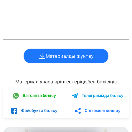
Материалды жүктеу
Материал ұнаса әріптестеріңізбен бөлісіңіз
Ватсапта бөлісу
Телеграммда бөлісу
Фейсбукта бөлісу
Сілтемені көшіру