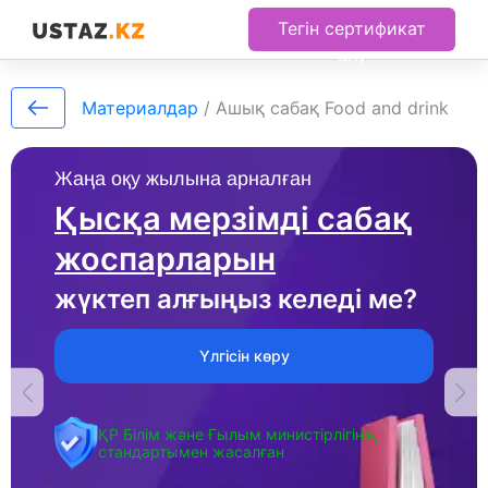
Тегін сертификат
алу
Материалдар
/
Ашық сабақ Food and drink
Жаңа оқу жылына арналған
Қысқа мерзімді сабақ
жоспарларын
жүктеп алғыңыз келеді ме?
Үлгісін көру
ҚР Білім және Ғылым министірлігінің
стандартымен жасалған