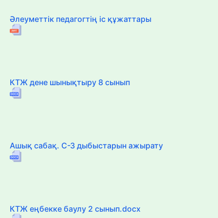
Әлеуметтік педагогтің іс құжаттары
КТЖ дене шынықтыру 8 сынып
Ашық сабақ. С-З дыбыстарын ажырату
КТЖ еңбекке баулу 2 сынып.docx