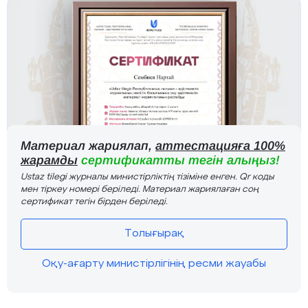
Материал жариялап,
аттестацияға 100%
жарамды
сертификатты тегін алыңыз!
Ustaz tilegi журналы министірліктің тізіміне енген. Qr коды
мен тіркеу номері беріледі. Материал жариялаған соң
сертификат тегін бірден беріледі.
Толығырақ
Оқу-ағарту министірлігінің ресми жауабы