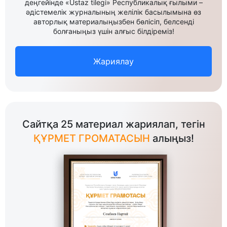
деңгейінде «Ustaz tilegi» Республикалық ғылыми –
әдістемелік журналының желілік басылымына өз
авторлық материалыңызбен бөлісіп, белсенді
болғаныңыз үшін алғыс білдіреміз!
Жариялау
Сайтқа 25 материал жариялап, тегін
ҚҰРМЕТ ГРОМАТАСЫН
алыңыз!