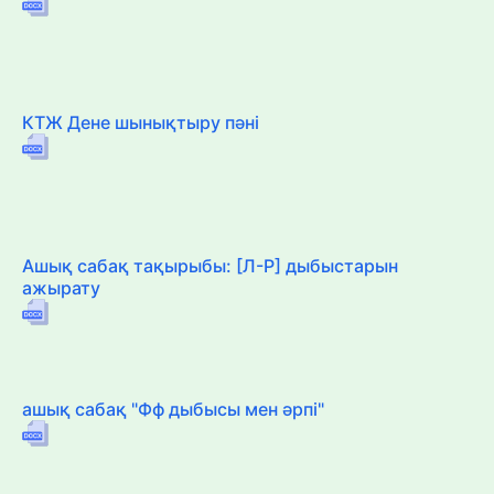
КТЖ Дене шынықтыру пәні
Ашық сабақ тақырыбы: [Л-Р] дыбыстарын
ажырату
ашық сабақ "Фф дыбысы мен әрпі"