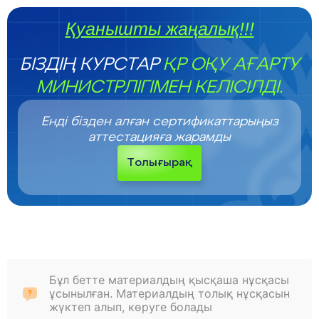
Қуанышты жаңалық!!!
БІЗДІҢ КУРСТАР
ҚР ОҚУ АҒАРТУ
МИНИСТРЛІГІМЕН КЕЛІСІЛДІ.
Енді бізден алған сертификаттарыңыз
аттестацияға жарамды
Толығырақ
Бұл бетте материалдың қысқаша нұсқасы
ұсынылған. Материалдың толық нұсқасын
жүктеп алып, көруге болады