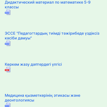
Дидактический материал по математике 5-9
классы
ЭССЕ "Педагогтардың тиімді тәжірибеде үздіксіз
кәсіби дамуы"
Көркем жазу дәптердегі үлгісі
Медицина қызметкерінің этикасы және
деонтологиясы