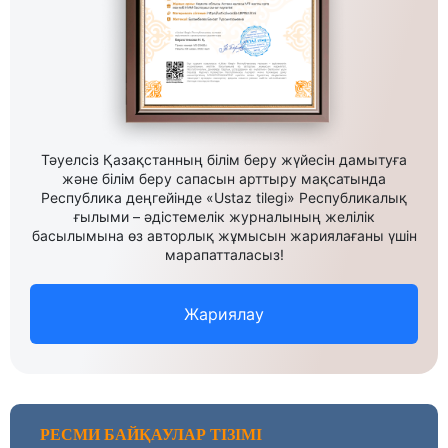
Тәуелсіз Қазақстанның білім беру жүйесін дамытуға
және білім беру сапасын арттыру мақсатында
Республика деңгейінде «Ustaz tilegi» Республикалық
ғылыми – әдістемелік журналының желілік
басылымына өз авторлық жұмысын жариялағаны үшін
марапатталасыз!
Жариялау
РЕСМИ БАЙҚАУЛАР ТІЗІМІ