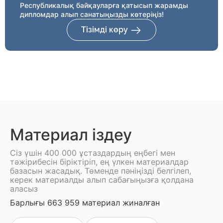
Республикалық байқауларға қатысып жарамды
дипломдар алып санатыңызды көтеріңіз!
Тізімді көру
Материал іздеу
Сіз үшін 400 000 ұстаздардың еңбегі мен
тәжірибесін біріктіріп, ең үлкен материалдар
базасын жасадық. Төменде пәніңізді белгілеп,
керек материалды алып сабағыңызға қолдана
аласыз
Барлығы 663 959 материал жиналған