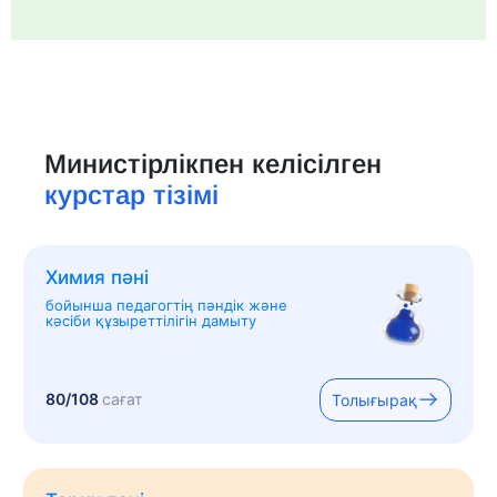
Министірлікпен келісілген
курстар тізімі
Химия пәні
бойынша педагогтің пәндік және
кәсіби құзыреттілігін дамыту
80/108
сағат
Толығырақ