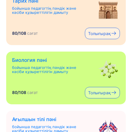
Тарих пәні
бойынша педагогтің пәндік және
кәсіби құзыреттілігін дамыту
80/108
сағат
Толығырақ
Биология пәні
бойынша педагогтің пәндік және
кәсіби құзыреттілігін дамыту
80/108
сағат
Толығырақ
Ағылшын тілі пәні
бойынша педагогтің пәндік және
кәсіби құзыреттілігін дамыту