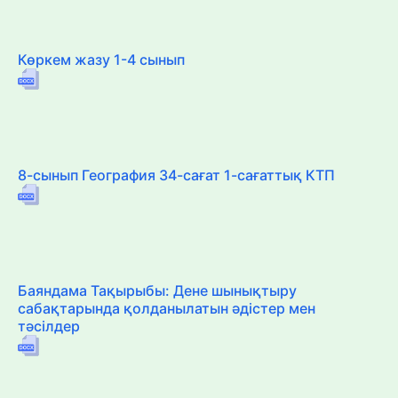
Көркем жазу 1-4 сынып
8-сынып География 34-сағат 1-сағаттық КТП
Баяндама Тақырыбы: Дене шынықтыру
сабақтарында қолданылатын әдістер мен
тәсілдер