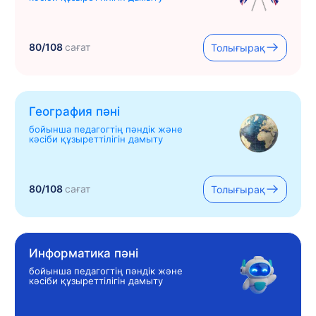
80/108
сағат
Толығырақ
География пәні
бойынша педагогтің пәндік және
кәсіби құзыреттілігін дамыту
80/108
сағат
Толығырақ
Информатика пәні
бойынша педагогтің пәндік және
кәсіби құзыреттілігін дамыту