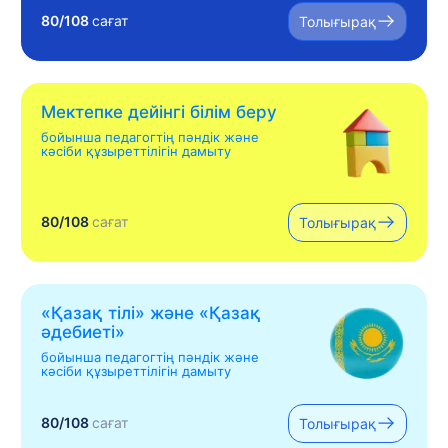
80/108
сағат
Толығырақ
Мектепке дейінгі білім беру
бойынша педагогтің пәндік және
кәсіби құзыреттілігін дамыту
80/108
сағат
Толығырақ
«Қазақ тілі» жəне «Қазақ
əдебиеті»
бойынша педагогтің пәндік және
кәсіби құзыреттілігін дамыту
80/108
сағат
Толығырақ