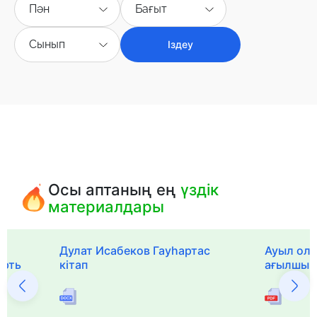
Пән
Бағыт
Сынып
Іздеу
Осы аптаның ең
үздік
материалдары
Дулат Исабеков Гауһартас
Ауыл оли
ерть
кітап
ағылшын 