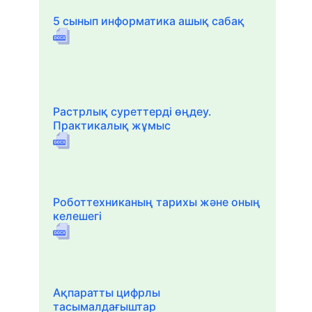
5 сынып информатика ашық сабақ
Растрлық суреттерді өңдеу.
Практикалық жұмыс
Роботтехниканың тарихы және оның
келешегі
Ақпаратты цифрлы
тасымалдағыштар