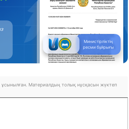
ыз
Министірліктің
ресми бұйрығы
 ұсынылған. Материалдың толық нұсқасын жүктеп