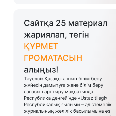
Сайтқа 25 материал
жариялап, тегін
ҚҰРМЕТ
ГРОМАТАСЫН
алыңыз!
Тәуелсіз Қазақстанның білім беру
жүйесін дамытуға және білім беру
сапасын арттыру мақсатында
Республика деңгейінде «Ustaz tilegi»
Республикалық ғылыми – әдістемелік
журналының желілік басылымына өз