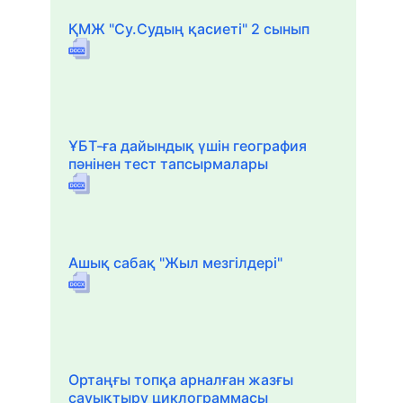
ҚМЖ "Су.Судың қасиеті" 2 сынып
ҰБТ-ға дайындық үшін география
пәнінен тест тапсырмалары
Ашық сабақ "Жыл мезгілдері"
Ортаңғы топқа арналған жазғы
сауықтыру циклограммасы