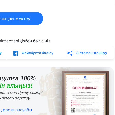
риалды жүктеу
птестеріңізбен бөлісіңіз
у
Фейсбукта бөлісу
Сілтемені көшіру
цияға 100%
н алыңыз!
r коды мен тіркеу номері
 бірден беріледі.
ің ресми жауабы