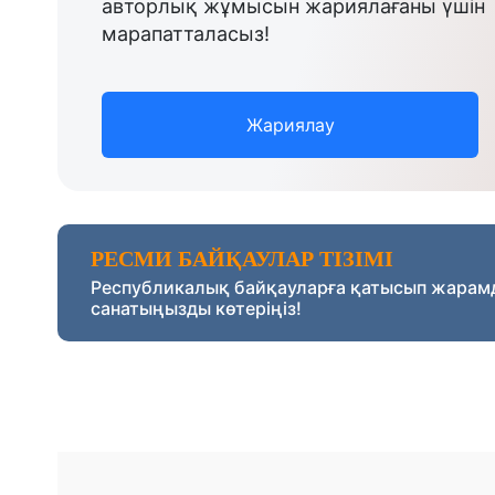
авторлық жұмысын жариялағаны үшін
марапатталасыз!
Жариялау
РЕСМИ БАЙҚАУЛАР ТІЗІМІ
Республикалық байқауларға қатысып жарам
санатыңызды көтеріңіз!