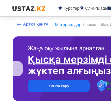
Курстар
Олимпиада
Артқа қайту
Материалдар
/
ашық сабақ 
Жаңа оқу жылына арналған
Қысқа мерзімді
жүктеп алғыңыз
Қ
Үлгісін көру
с