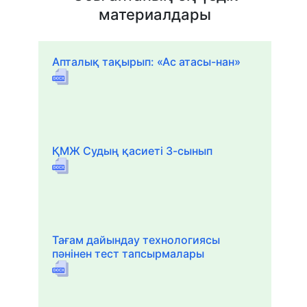
материалдары
Апталық тақырып: «Ас атасы-нан»
ҚМЖ Судың қасиеті 3-сынып
Тағам дайындау технологиясы
пәнінен тест тапсырмалары