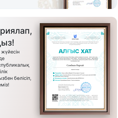
риялап,
ыз!
 жүйесін
де
еспубликалық
лік
бен бөлісіп,
міз!