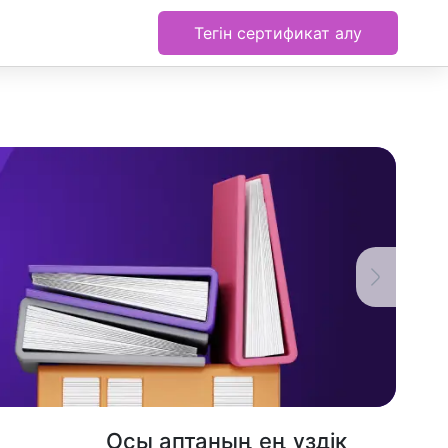
Тегін сертификат алу
Осы аптаның ең үздік