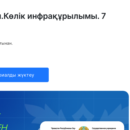
.Көлік инфрақұрылымы. 7
ғынан.
риалды жүктеу
ЕН