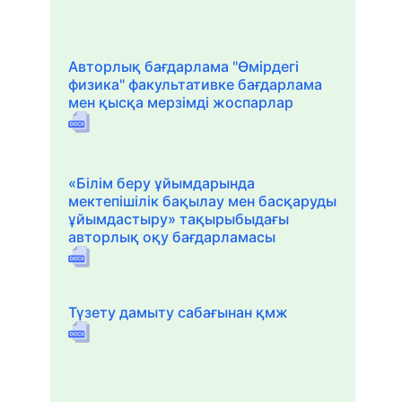
Авторлық бағдарлама "Өмірдегі
физика" факультативке бағдарлама
мен қысқа мерзімді жоспарлар
«Білім беру ұйымдарында
мектепішілік бақылау мен басқаруды
ұйымдастыру» тақырыбыдағы
авторлық оқу бағдарламасы
Түзету дамыту сабағынан қмж