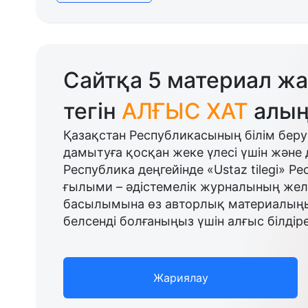
Сайтқа 5 материал жа
тегін
АЛҒЫС ХАТ
алың
Қазақстан Республикасының білім беру
дамытуға қосқан жеке үлесі үшін және 
Республика деңгейінде «Ustaz tilegi» Р
ғылыми – әдістемелік журналының желі
басылымына өз авторлық материалыңыз
белсенді болғаныңыз үшін алғыс білдіре
Жариялау