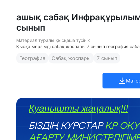
ашық сабақ Инфрақұрылым
сынып
Материал туралы қысқаша түсінік
Қысқа мерзімді сабақ жоспары 7 сынып география саба
География
Сабақ жоспары
7 сынып
Мате
Қуанышты жаңалық!!!
БІЗДІҢ КУРСТАР
ҚР ОҚУ
АҒАРТУ МИНИСТРЛІГІМ