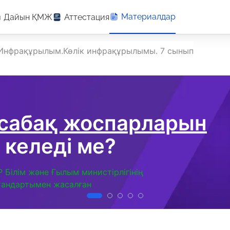
Материалдар
Дайын ҚМЖ
Аттестация
Инфрақұрылым.Көлік инфрақұрылымы. 7 сынып
 сабақ жоспарларын
 келеді ме?
Р Білім және Ғылым министірлігінің
тандартымен жасалған