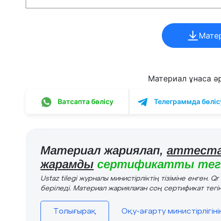
Мате
Материал ұнаса әрі
Ватсапта бөлісу
Телеграммда бөліс
Материал жариялап,
аттеста
жарамды
сертификатты тегі
Ustaz tilegi журналы министірліктің тізіміне енген. Q
беріледі. Материал жариялаған соң сертификат тегін
Толығырақ
Оқу-ағарту министірлігін