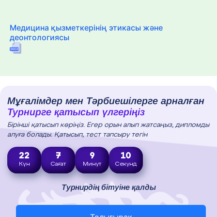
Медицина қызметкерінің этикасы және
деонтологиясы
Мұғалімдер мен Тәрбиешілерге арналған
Турнирге қатысып үлгеріңіз
Бірінші қатысып көріңіз. Егер орын алып жатсаңыз, дипломды
алуға болады. Қатысып, тест тапсыру тегін
22
7
9
9
Күн
Сағат
Минут
Секунд
Турнирдің бітуіне қалды
Толығырақ