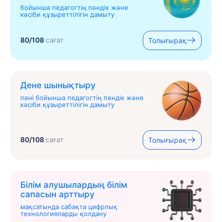
бойынша педагогтің пәндік және
кәсіби құзыреттілігін дамыту
80/108
сағат
Толығырақ
Дене шынықтыру
пәні бойынша педагогтің пәндік және
кәсіби құзыреттілігін дамыту
80/108
сағат
Толығырақ
Білім алушылардың білім
сапасын арттыру
мақсатында сабақта цифрлық
технологияларды қолдану