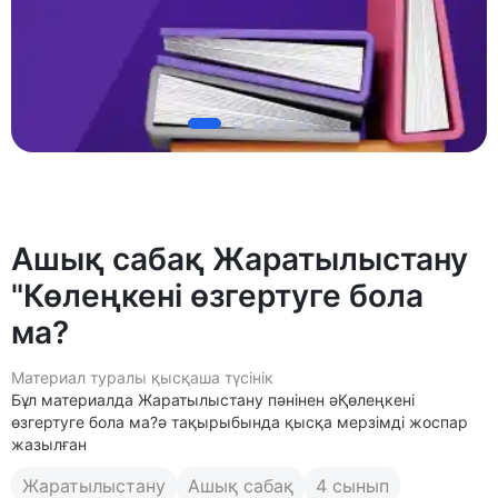
Ашық сабақ Жаратылыстану
"Көлеңкені өзгертуге бола
ма?
Материал туралы қысқаша түсінік
Бұл материалда Жаратылыстану пәнінен әҚөлеңкені
өзгертуге бола ма?ә тақырыбында қысқа мерзімді жоспар
жазылған
Жаратылыстану
Ашық сабақ
4 сынып