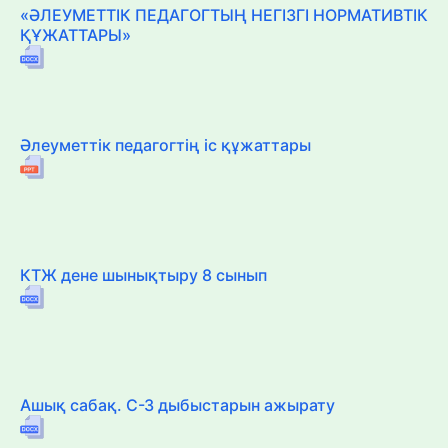
«ӘЛЕУМЕТТІК ПЕДАГОГТЫҢ НЕГІЗГІ НОРМАТИВТІК
ҚҰЖАТТАРЫ»
Әлеуметтік педагогтің іс құжаттары
КТЖ дене шынықтыру 8 сынып
Ашық сабақ. С-З дыбыстарын ажырату