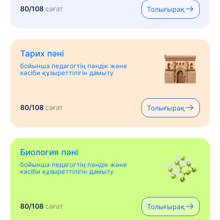
80/108
сағат
Толығырақ
Тарих пәні
бойынша педагогтің пәндік және
кәсіби құзыреттілігін дамыту
80/108
сағат
Толығырақ
Биология пәні
бойынша педагогтің пәндік және
кәсіби құзыреттілігін дамыту
80/108
сағат
Толығырақ