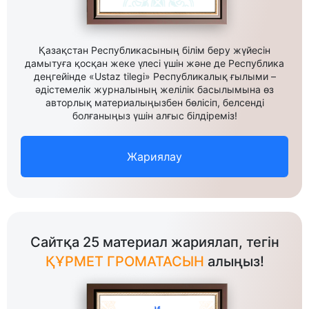
Қазақстан Республикасының білім беру жүйесін
дамытуға қосқан жеке үлесі үшін және де Республика
деңгейінде «Ustaz tilegi» Республикалық ғылыми –
әдістемелік журналының желілік басылымына өз
авторлық материалыңызбен бөлісіп, белсенді
болғаныңыз үшін алғыс білдіреміз!
Жариялау
Сайтқа 25 материал жариялап, тегін
ҚҰРМЕТ ГРОМАТАСЫН
алыңыз!