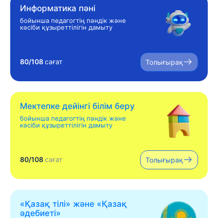
Информатика пәні
бойынша педагогтің пәндік және
кәсіби құзыреттілігін дамыту
80/108
сағат
Толығырақ
Мектепке дейінгі білім беру
бойынша педагогтің пәндік және
кәсіби құзыреттілігін дамыту
80/108
сағат
Толығырақ
«Қазақ тілі» жəне «Қазақ
əдебиеті»