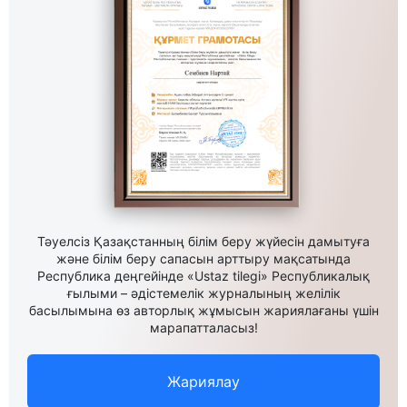
Тәуелсіз Қазақстанның білім беру жүйесін дамытуға
және білім беру сапасын арттыру мақсатында
Республика деңгейінде «Ustaz tilegi» Республикалық
ғылыми – әдістемелік журналының желілік
басылымына өз авторлық жұмысын жариялағаны үшін
марапатталасыз!
Жариялау