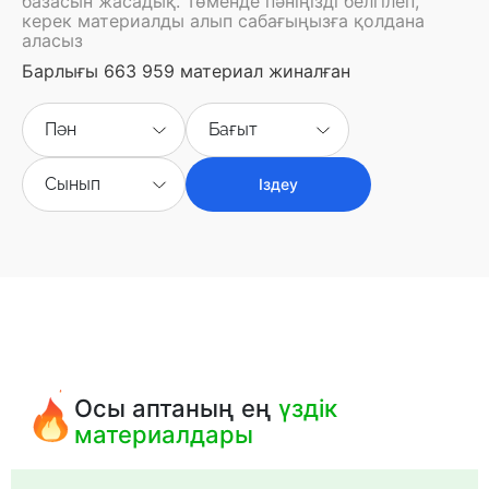
базасын жасадық. Төменде пәніңізді белгілеп,
керек материалды алып сабағыңызға қолдана
аласыз
Барлығы 663 959 материал жиналған
Пән
Бағыт
Сынып
Іздеу
Осы аптаның ең
үздік
материалдары