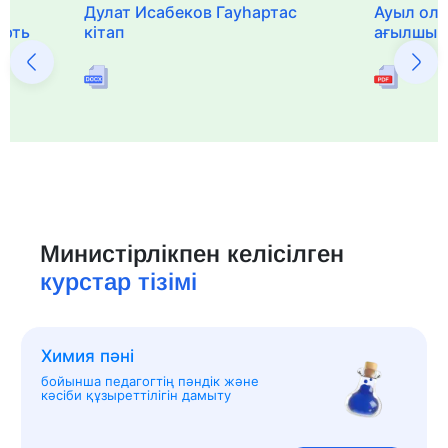
Дулат Исабеков Гауһартас
Ауыл оли
ерть
кітап
ағылшын 
Министірлікпен келісілген
курстар тізімі
Химия пәні
бойынша педагогтің пәндік және
кәсіби құзыреттілігін дамыту