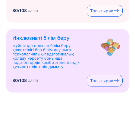
80/108
сағат
Толығырақ
Инклюзивті білім беру
жүйесінде ерекше білім беру
қажеттілігі бар білім алушыға
психологиялық-педагогикалық
қолдау көрсету бойынша
педагогтердің кәсіби және пәндік
құзыреттіліктерін дамыту
80/108
сағат
Толығырақ