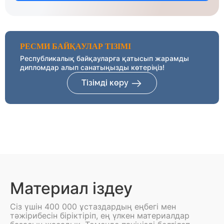
РЕСМИ БАЙҚАУЛАР ТІЗІМІ
Республикалық байқауларға қатысып жарамды
дипломдар алып санатыңызды көтеріңіз!
Тізімді көру
Материал іздеу
Сіз үшін 400 000 ұстаздардың еңбегі мен
тәжірибесін біріктіріп, ең үлкен материалдар