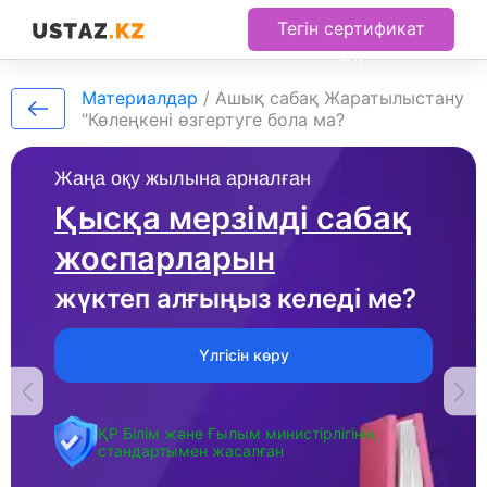
Тегін сертификат
алу
Материалдар
/
Ашық сабақ Жаратылыстану
"Көлеңкені өзгертуге бола ма?
Жаңа оқу жылына арналған
Қысқа мерзімді сабақ
жоспарларын
жүктеп алғыңыз келеді ме?
Үлгісін көру
ҚР Білім және Ғылым министірлігінің
стандартымен жасалған