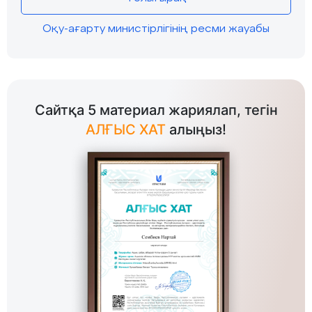
Оқу-ағарту министірлігінің ресми жауабы
Сайтқа 5 материал жариялап, тегін
АЛҒЫС ХАТ
алыңыз!