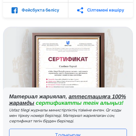
Фейсбукта бөлісу
Сілтемені көшіру
Материал жариялап,
аттестацияға 100%
жарамды
сертификатты тегін алыңыз!
Ustaz tilegi журналы министірліктің тізіміне енген. Qr коды
мен тіркеу номері беріледі. Материал жариялаған соң
сертификат тегін бірден беріледі.
Толығырақ