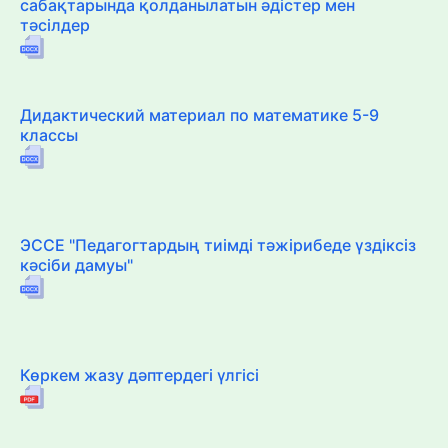
сабақтарында қолданылатын әдістер мен
тәсілдер
Дидактический материал по математике 5-9
классы
ЭССЕ "Педагогтардың тиімді тәжірибеде үздіксіз
кәсіби дамуы"
Көркем жазу дәптердегі үлгісі