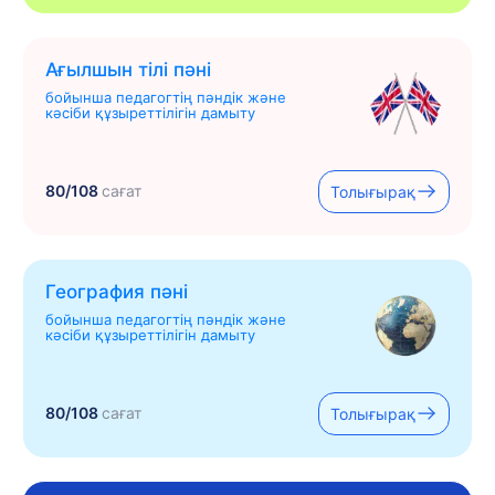
Ағылшын тілі пәні
бойынша педагогтің пәндік және
кәсіби құзыреттілігін дамыту
80/108
сағат
Толығырақ
География пәні
бойынша педагогтің пәндік және
кәсіби құзыреттілігін дамыту
80/108
сағат
Толығырақ