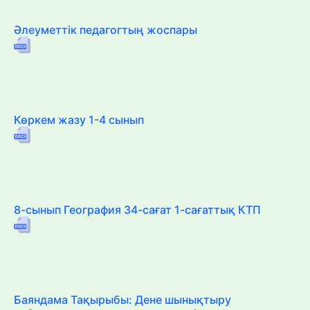
Әлеуметтік педагогтың жоспары
Көркем жазу 1-4 сынып
8-сынып География 34-сағат 1-сағаттық КТП
Баяндама Тақырыбы: Дене шынықтыру