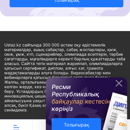
Ustaz.kz сайтында 300 000 астам оқу әдістемелік
материалдар, ашық сабақтар, сабақ жоспарлары, қмж,
омж, ұмж, ктп, сценарийлер, олимпиада есептерін, тәрбие
сағаттарды, мұғалімдерге керекті барлық құжаттарды таба
аласыз. Сайтта тегін материал жариялап, олимпиадаларға
қатысып сертификат, диплом, алғыс хат, грамота
мадақтамаларды алуға болады. Видеосабақтар мен
вебинарларға қатысып біліктілікті арттыруға болады.
Жалпы, орталығымыздың басты мақсаты: ұстаздарға кез-
Ресми
келген жерде, кез-келген уақытта білім алуына мүмкіндік
беру. Ұстаздардың барлық өзекті мәселелеріне
Республикалық
инновациялық шешім тауып, шығармашылық жұмыспен
байқаулар кестесін
айналысуына уақыт сыйлау. «Ұстаздарға сапалы білім бере
алсақ, бүкіл Қазақ еліне білім бере аламыз» - деген
көріңіз
сенімдеміз.
Толығырақ