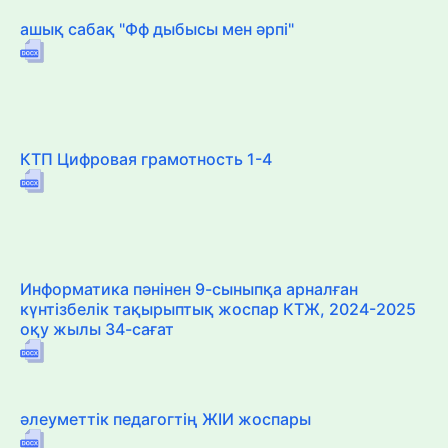
ашық сабақ "Фф дыбысы мен әрпі"
КТП Цифровая грамотность 1-4
Информатика пәнінен 9-сыныпқа арналған
күнтізбелік тақырыптық жоспар КТЖ, 2024-2025
оқу жылы 34-сағат
әлеуметтік педагогтің ЖІИ жоспары