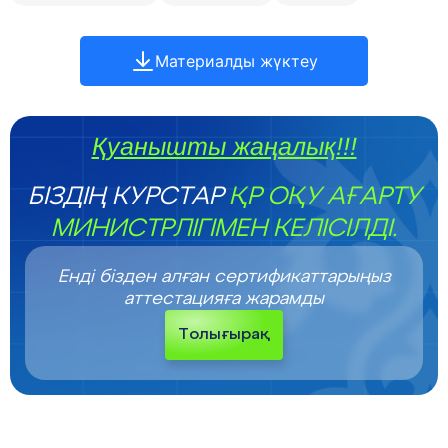
Материалды жүктеу
Қуанышты жаңалық!!!
БІЗДІҢ КУРСТАР
ҚР ОҚУ АҒАРТУ
МИНИСТРЛІГІМЕН КЕЛІСІЛДІ.
Енді бізден алған сертификаттарыңыз
аттестацияға жарамды
Толығырақ