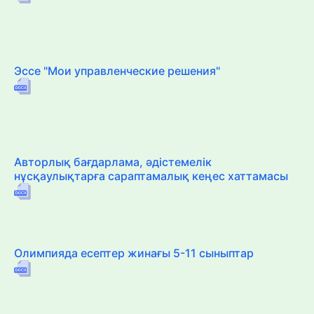
Эссе "Мои управленческие решения"
Авторлық бағдарлама, әдістемелік
нұсқаулықтарға сараптамалық кеңес хаттамасы
Олимпияда есептер жинағы 5-11 сыныптар