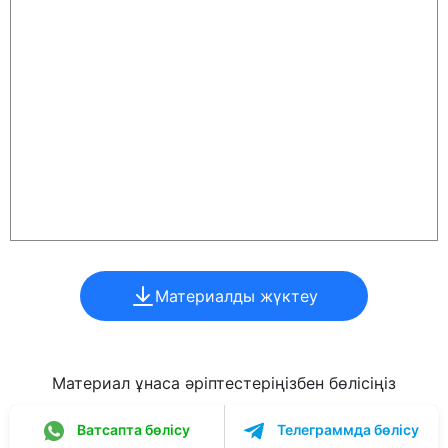
Материалды жүктеу
Материал ұнаса әріптестеріңізбен бөлісіңіз
Ватсапта бөлісу
Телеграммда бөлісу