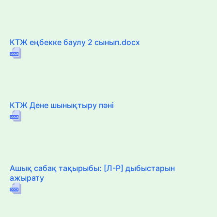
КТЖ еңбекке баулу 2 сынып.docx
КТЖ Дене шынықтыру пәні
Ашық сабақ тақырыбы: [Л-Р] дыбыстарын
ажырату