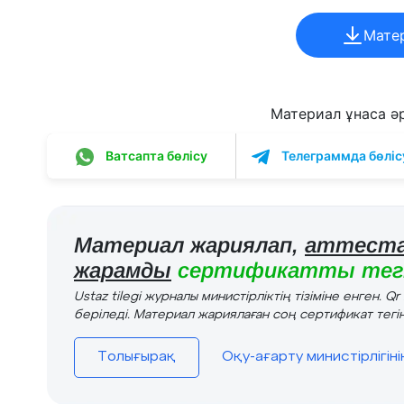
Мате
Материал ұнаса әрі
Ватсапта бөлісу
Телеграммда бөліс
Материал жариялап,
аттеста
жарамды
сертификатты тегі
Ustaz tilegi журналы министірліктің тізіміне енген. Q
беріледі. Материал жариялаған соң сертификат тегін
Толығырақ
Оқу-ағарту министірлігін