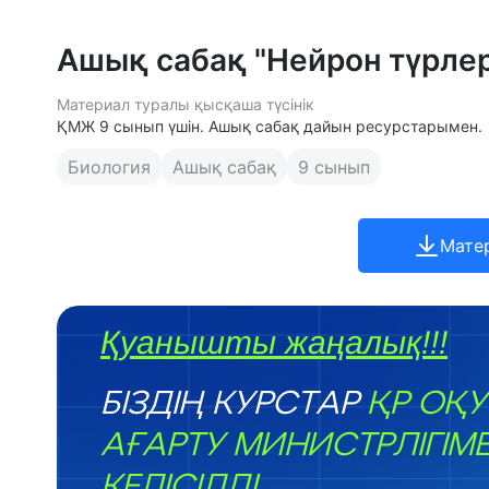
Ашық сабақ "Нейрон түрлер
Материал туралы қысқаша түсінік
ҚМЖ 9 сынып үшін. Ашық сабақ дайын ресурстарымен.
Биология
Ашық сабақ
9 сынып
Мате
Қуанышты жаңалық!!!
БІЗДІҢ КУРСТАР
ҚР ОҚУ
АҒАРТУ МИНИСТРЛІГІМ
КЕЛІСІЛДІ.