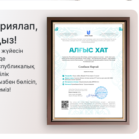
риялап,
ыз!
 жүйесін
де
еспубликалық
лік
бен бөлісіп,
міз!