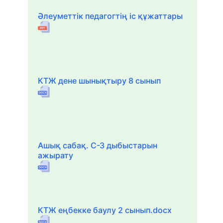
Әлеуметтік педагогтің іс құжаттары
КТЖ дене шынықтыру 8 сынып
Ашық сабақ. С-З дыбыстарын
ажырату
КТЖ еңбекке баулу 2 сынып.docx