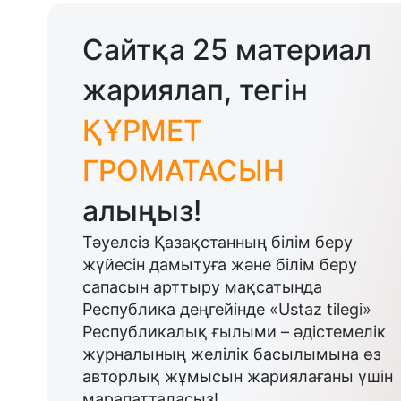
Сайтқа 25 материал
жариялап, тегін
ҚҰРМЕТ
ГРОМАТАСЫН
алыңыз!
Тәуелсіз Қазақстанның білім беру
жүйесін дамытуға және білім беру
сапасын арттыру мақсатында
Республика деңгейінде «Ustaz tilegi»
Республикалық ғылыми – әдістемелік
журналының желілік басылымына өз
авторлық жұмысын жариялағаны үшін
марапатталасыз!