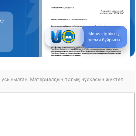
ыз
Министірліктің
ресми бұйрығы
 ұсынылған. Материалдың толық нұсқасын жүктеп