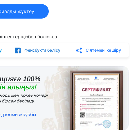
риалды жүктеу
птестеріңізбен бөлісіңіз
у
Фейсбукта бөлісу
Сілтемені көшіру
цияға 100%
н алыңыз!
r коды мен тіркеу номері
 бірден беріледі.
ің ресми жауабы