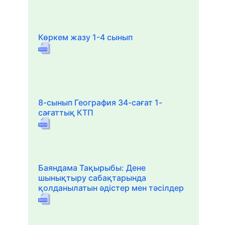
Көркем жазу 1-4 сынып
8-сынып География 34-сағат 1-
сағаттық КТП
Баяндама Тақырыбы: Дене
шынықтыру сабақтарында
қолданылатын әдістер мен тәсілдер