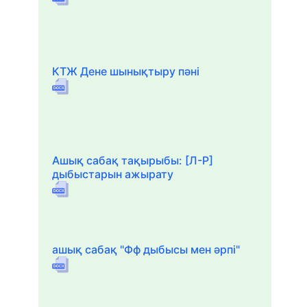
КТЖ Дене шынықтыру пәні
Ашық сабақ тақырыбы: [Л-Р]
дыбыстарын ажырату
ашық сабақ "Фф дыбысы мен әрпі"