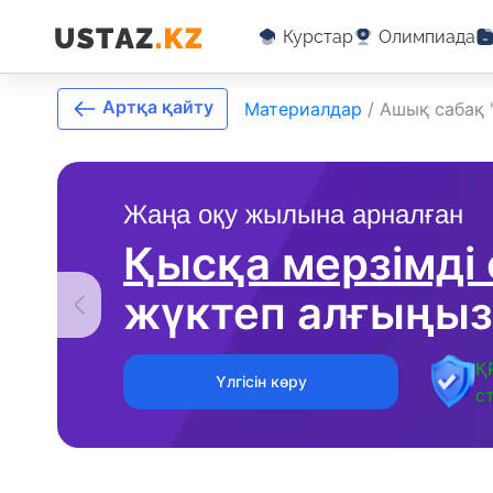
Курстар
Олимпиада
Артқа қайту
Материалдар
/
Ашық сабақ 
Жаңа оқу жылына арналған
Қысқа мерзімді
жүктеп алғыңыз
Қ
Үлгісін көру
с