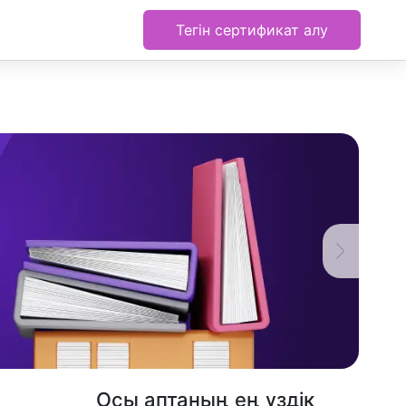
Тегін сертификат алу
Осы аптаның ең үздік