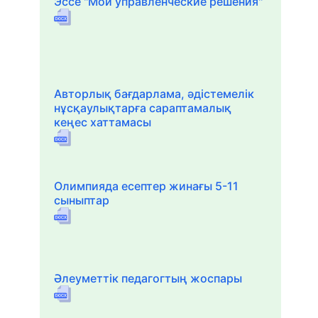
Эссе "Мои управленческие решения"
Авторлық бағдарлама, әдістемелік
нұсқаулықтарға сараптамалық
кеңес хаттамасы
Олимпияда есептер жинағы 5-11
сыныптар
Әлеуметтік педагогтың жоспары