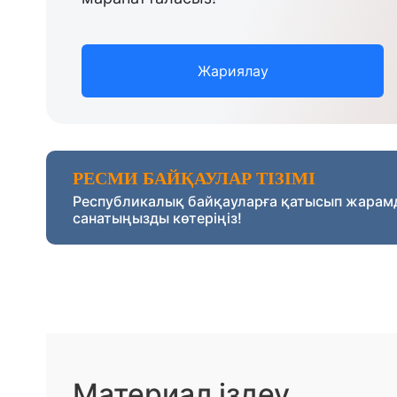
Жариялау
РЕСМИ БАЙҚАУЛАР ТІЗІМІ
Республикалық байқауларға қатысып жарам
санатыңызды көтеріңіз!
Материал іздеу