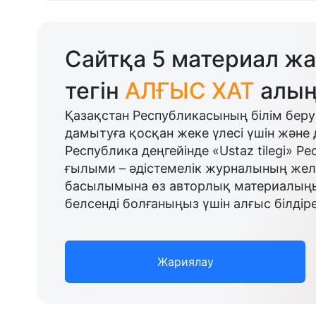
Сайтқа 5 материал жа
тегін
АЛҒЫС ХАТ
алың
Қазақстан Республикасының білім беру
дамытуға қосқан жеке үлесі үшін және 
Республика деңгейінде «Ustaz tilegi» Р
ғылыми – әдістемелік журналының желі
басылымына өз авторлық материалыңыз
белсенді болғаныңыз үшін алғыс білдіре
Жариялау