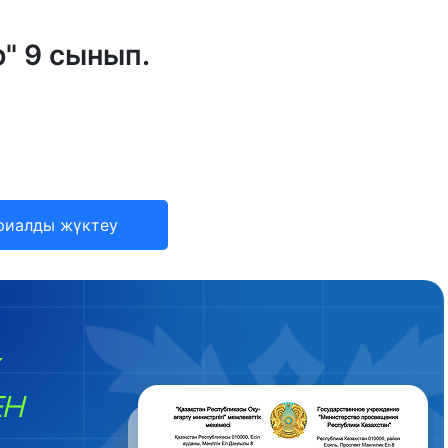
" 9 сынып.
риалды жүктеу
ЕН