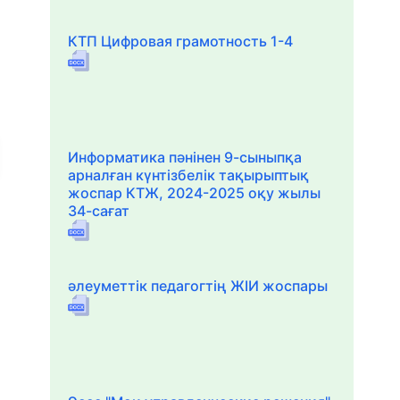
КТП Цифровая грамотность 1-4
Информатика пәнінен 9-сыныпқа
арналған күнтізбелік тақырыптық
жоспар КТЖ, 2024-2025 оқу жылы
34-сағат
әлеуметтік педагогтің ЖІИ жоспары