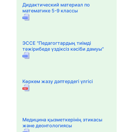
Дидактический материал по
математике 5-9 классы
ЭССЕ "Педагогтардың тиімді
тәжірибеде үздіксіз кәсіби дамуы"
Көркем жазу дәптердегі үлгісі
Медицина қызметкерінің этикасы
және деонтологиясы