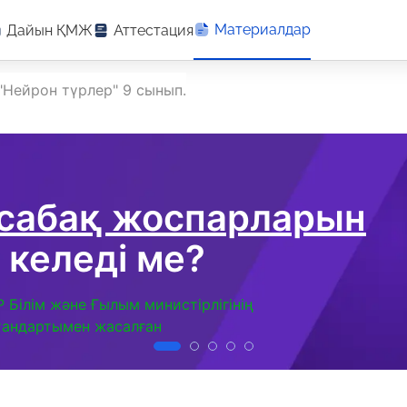
Материалдар
Дайын ҚМЖ
Аттестация
"Нейрон түрлер" 9 сынып.
 сабақ жоспарларын
 келеді ме?
Р Білім және Ғылым министірлігінің
тандартымен жасалған