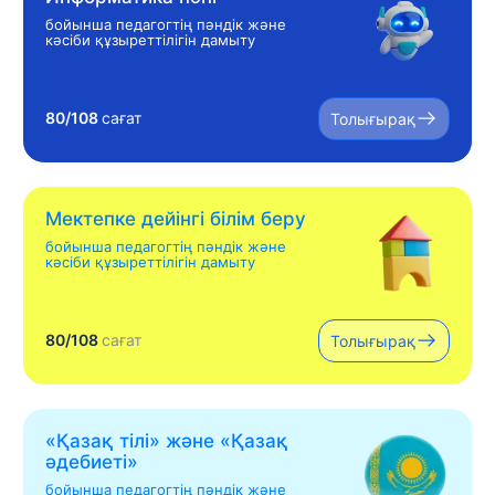
бойынша педагогтің пәндік және
кәсіби құзыреттілігін дамыту
80/108
сағат
Толығырақ
Мектепке дейінгі білім беру
бойынша педагогтің пәндік және
кәсіби құзыреттілігін дамыту
80/108
сағат
Толығырақ
«Қазақ тілі» жəне «Қазақ
əдебиеті»
бойынша педагогтің пәндік және