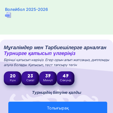
Волейбол 2025-2026
Мұғалімдер мен Тәрбиешілерге арналған
Турнирге қатысып үлгеріңіз
Бірінші қатысып көріңіз. Егер орын алып жатсаңыз, дипломды
алуға болады. Қатысып, тест тапсыру тегін
20
23
37
46
Күн
Сағат
Минут
Секунд
Турнирдің бітуіне қалды
Толығырақ