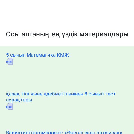
Осы аптаның ең үздік материалдары
5 сынып Математика ҚМЖ
қазақ тілі және әдебиеті пәнінен 6 сынып тест
сұрақтары
Вариативтік компонент: «Өнерлі екен он саусақ»