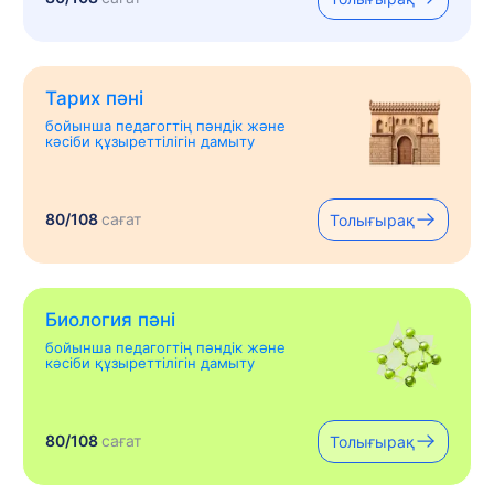
Тарих пәні
бойынша педагогтің пәндік және
кәсіби құзыреттілігін дамыту
80/108
сағат
Толығырақ
Биология пәні
бойынша педагогтің пәндік және
кәсіби құзыреттілігін дамыту
80/108
сағат
Толығырақ