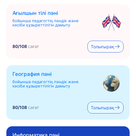
Ағылшын тілі пәні
бойынша педагогтің пәндік және
кәсіби құзыреттілігін дамыту
80/108
сағат
Толығырақ
География пәні
бойынша педагогтің пәндік және
кәсіби құзыреттілігін дамыту
80/108
сағат
Толығырақ
Информатика пәні