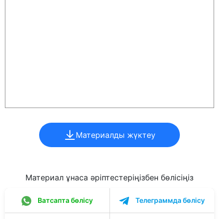
Материалды жүктеу
Материал ұнаса әріптестеріңізбен бөлісіңіз
Ватсапта бөлісу
Телеграммда бөлісу