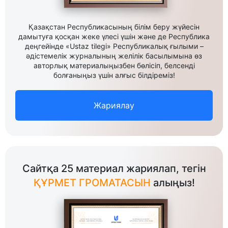
Қазақстан Республикасының білім беру жүйесін
дамытуға қосқан жеке үлесі үшін және де Республика
деңгейінде «Ustaz tilegi» Республикалық ғылыми –
әдістемелік журналының желілік басылымына өз
авторлық материалыңызбен бөлісіп, белсенді
болғаныңыз үшін алғыс білдіреміз!
Жариялау
Сайтқа 25 материал жариялап, тегін
ҚҰРМЕТ ГРОМАТАСЫН
алыңыз!