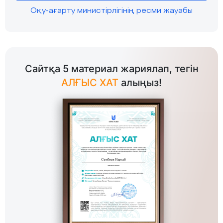
Оқу-ағарту министірлігінің ресми жауабы
Сайтқа 5 материал жариялап, тегін
АЛҒЫС ХАТ
алыңыз!