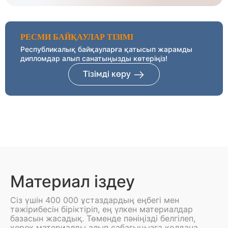
РЕСМИ БАЙҚАУЛАР ТІЗІМІ
Республикалық байқауларға қатысып жарамды
дипломдар алып санатыңызды көтеріңіз!
Тізімді көру
Материал іздеу
Сіз үшін 400 000 ұстаздардың еңбегі мен
тәжірибесін біріктіріп, ең үлкен материалдар
базасын жасадық. Төменде пәніңізді белгілеп,
керек материалды алып сабағыңызға қолдана