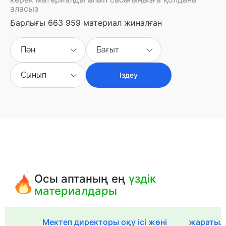
аласыз
Барлығы 663 959 материал жиналған
Пән
Бағыт
Сынып
Іздеу
Осы аптаның ең
үздік
материалдары
Мектеп директоры оқу ісі жөні
жаратылы