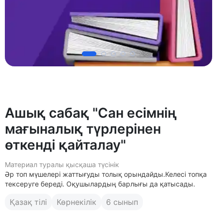
Ашық сабақ "Сан есімнің
мағыналық түрлерінен
өткенді қайталау"
Материал туралы қысқаша түсінік
Әр топ мүшелері жаттығуды толық орындайды.Келесі топқа
тексеруге береді. Оқушылардың барлығы да қатысады.
Қазақ тілі
Көрнекілік
6 сынып