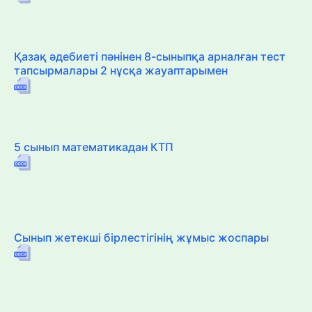
Қазақ әдебиеті пәнінен 8-сыныпқа арналған тест
тапсырмалары 2 нұсқа жауаптарымен
5 сынып математикадан КТП
Сынып жетекші бірлестігінің жұмыс жоспары