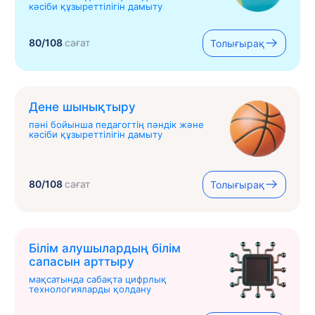
кәсіби құзыреттілігін дамыту
80/108
сағат
Толығырақ
Дене шынықтыру
пәні бойынша педагогтің пәндік және
кәсіби құзыреттілігін дамыту
80/108
сағат
Толығырақ
Білім алушылардың білім
сапасын арттыру
мақсатында сабақта цифрлық
технологияларды қолдану