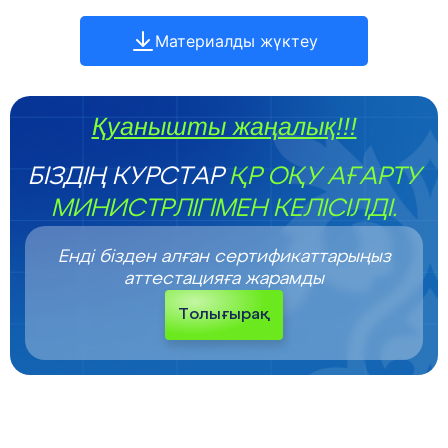
Материалды жүктеу
Қуанышты жаңалық!!!
БІЗДІҢ КУРСТАР
ҚР ОҚУ АҒАРТУ
МИНИСТРЛІГІМЕН КЕЛІСІЛДІ.
Енді бізден алған сертификаттарыңыз
аттестацияға жарамды
Толығырақ