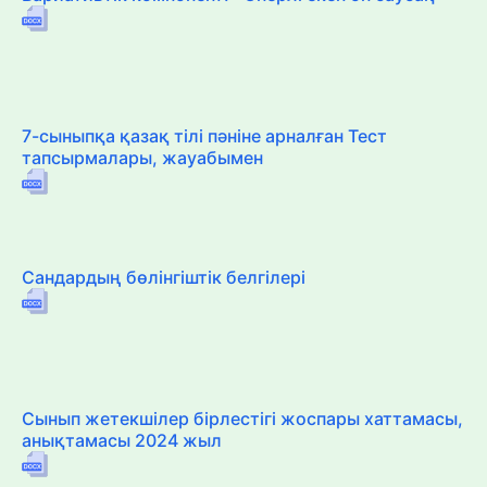
7-сыныпқа қазақ тілі пәніне арналған Тест
тапсырмалары, жауабымен
Сандардың бөлінгіштік белгілері
Сынып жетекшілер бірлестігі жоспары хаттамасы,
анықтамасы 2024 жыл