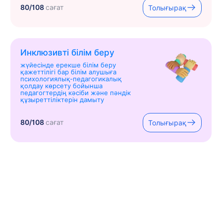
80/108
сағат
Толығырақ
Инклюзивті білім беру
жүйесінде ерекше білім беру
қажеттілігі бар білім алушыға
психологиялық-педагогикалық
қолдау көрсету бойынша
педагогтердің кәсіби және пәндік
құзыреттіліктерін дамыту
80/108
сағат
Толығырақ