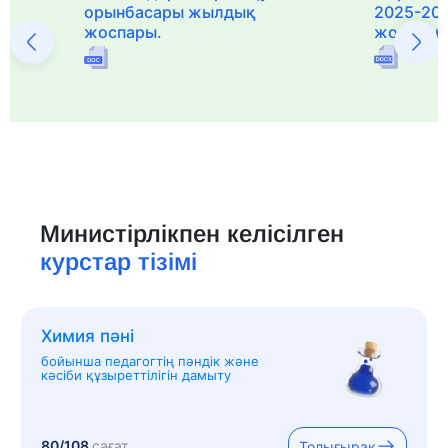
орынбасары жылдық
2025-20
жоспары.
жоспары
Министірлікпен келісілген
курстар тізімі
Химия пәні
бойынша педагогтің пәндік және
кәсіби құзыреттілігін дамыту
80/108
сағат
Толығырақ