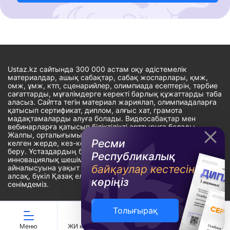
Ustaz.kz сайтында 300 000 астам оқу әдістемелік
материалдар, ашық сабақтар, сабақ жоспарлары, қмж,
омж, ұмж, ктп, сценарийлер, олимпиада есептерін, тәрбие
сағаттарды, мұғалімдерге керекті барлық құжаттарды таба
аласыз. Сайтта тегін материал жариялап, олимпиадаларға
қатысып сертификат, диплом, алғыс хат, грамота
мадақтамаларды алуға болады. Видеосабақтар мен
вебинарларға қатысып біліктілікті арттыруға болады.
Жалпы, орталығымыздың басты мақсаты: ұстаздарға кез-
Ресми
келген жерде, кез-келген уақытта білім алуына мүмкіндік
беру. Ұстаздардың барлық өзекті мәселелеріне
Республикалық
инновациялық шешім тауып, шығармашылық жұмыспен
байқаулар кестесін
айналысуына уақыт сыйлау. «Ұстаздарға сапалы білім бере
алсақ, бүкіл Қазақ еліне білім бере аламыз» - деген
көріңіз
сенімдеміз.
Толығырақ
Сайт Peaksoft веб-студиясында жасалған - Peaksoft.kz
Меню
ЖИ көмекші
Ойындар
Дайын ҚМЖ