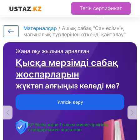
Тегін сертификат
алу
Материалдар
/
Ашық сабақ "Сан есімнің
мағыналық түрлерінен өткенді қайталау"
Жаңа оқу жылына арналған
Қысқа мерзімді сабақ
жоспарларын
жүктеп алғыңыз келеді ме?
Үлгісін көру
ҚР Білім және Ғылым министірлігінің
стандартымен жасалған