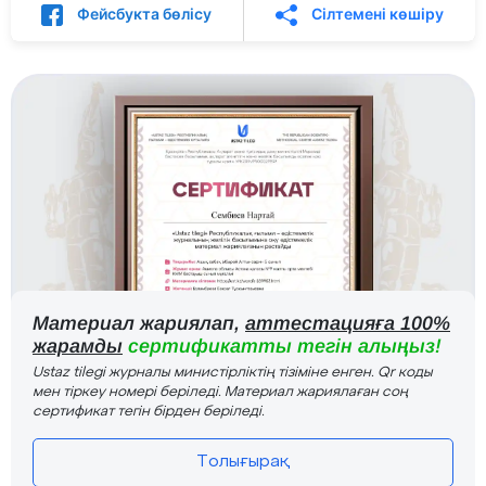
Фейсбукта бөлісу
Сілтемені көшіру
Материал жариялап,
аттестацияға 100%
жарамды
сертификатты тегін алыңыз!
Ustaz tilegi журналы министірліктің тізіміне енген. Qr коды
мен тіркеу номері беріледі. Материал жариялаған соң
сертификат тегін бірден беріледі.
Толығырақ