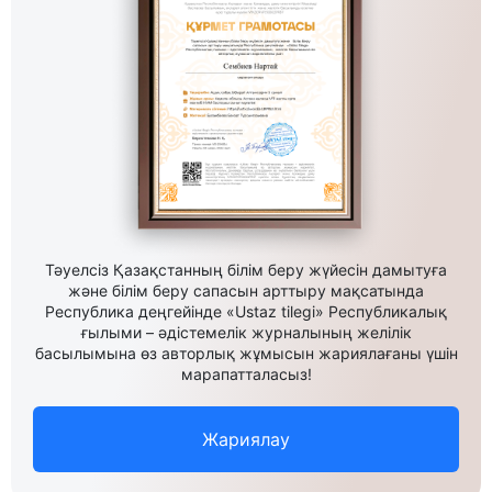
Тәуелсіз Қазақстанның білім беру жүйесін дамытуға
және білім беру сапасын арттыру мақсатында
Республика деңгейінде «Ustaz tilegi» Республикалық
ғылыми – әдістемелік журналының желілік
басылымына өз авторлық жұмысын жариялағаны үшін
марапатталасыз!
Жариялау