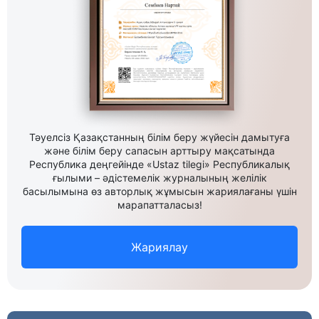
Тәуелсіз Қазақстанның білім беру жүйесін дамытуға
және білім беру сапасын арттыру мақсатында
Республика деңгейінде «Ustaz tilegi» Республикалық
ғылыми – әдістемелік журналының желілік
басылымына өз авторлық жұмысын жариялағаны үшін
марапатталасыз!
Жариялау