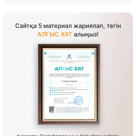
Сайтқа 5 материал жариялап, тегін
АЛҒЫС ХАТ
алыңыз!
Қазақстан Республикасының білім беру жүйесін