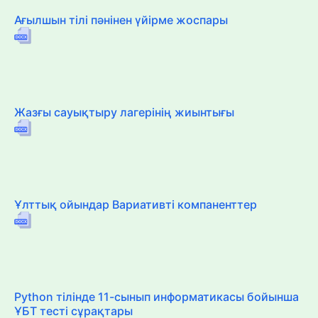
Ағылшын тілі пәнінен үйірме жоспары
Жазғы сауықтыру лагерінің жиынтығы
Ұлттық ойындар Вариативті компаненттер
Python тілінде 11-сынып информатикасы бойынша
ҰБТ тесті сұрақтары