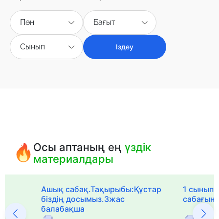
Пән
Бағыт
Сынып
Іздеу
Осы аптаның ең
үздік
материалдары
Ашық сабақ.Тақырыбы:Құстар
1 сыныпқа
біздің досымыз.3жас
сабағын
балабақша