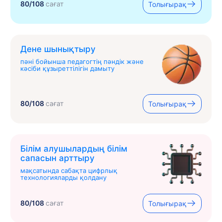
80/108
сағат
Толығырақ
Дене шынықтыру
пәні бойынша педагогтің пәндік және
кәсіби құзыреттілігін дамыту
80/108
сағат
Толығырақ
Білім алушылардың білім
сапасын арттыру
мақсатында сабақта цифрлық
технологияларды қолдану
80/108
сағат
Толығырақ