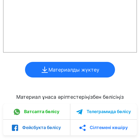
Материалды жүктеу
Материал ұнаса әріптестеріңізбен бөлісіңіз
Ватсапта бөлісу
Телеграммда бөлісу
Фейсбукта бөлісу
Сілтемені көшіру