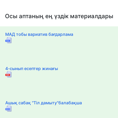
Осы аптаның ең үздік материалдары
МАД тобы вариатив бағдарлама
4-сынып есептер жинағы
Ашық сабақ "Тіл дамыту"балабақша