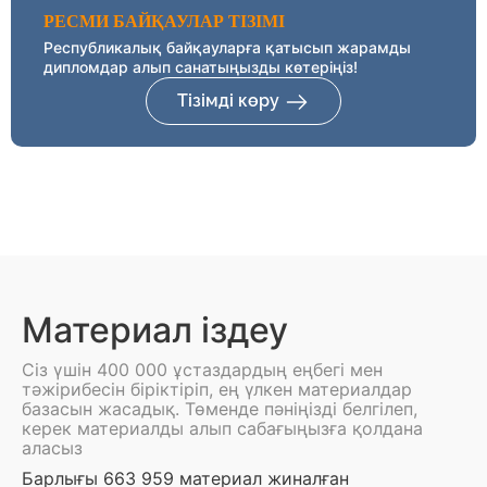
РЕСМИ БАЙҚАУЛАР ТІЗІМІ
Республикалық байқауларға қатысып жарамды
дипломдар алып санатыңызды көтеріңіз!
Тізімді көру
Материал іздеу
Сіз үшін 400 000 ұстаздардың еңбегі мен
тәжірибесін біріктіріп, ең үлкен материалдар
базасын жасадық. Төменде пәніңізді белгілеп,
керек материалды алып сабағыңызға қолдана
аласыз
Барлығы 663 959 материал жиналған