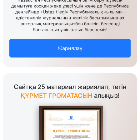
дамытуға қосқан жеке үлесі үшін және де Республика
деңгейінде «Ustaz tilegi» Республикалық ғылыми –
әдістемелік журналының желілік басылымына өз
авторлық материалыңызбен бөлісіп, белсенді
болғаныңыз үшін алғыс білдіреміз!
Жариялау
Сайтқа 25 материал жариялап, тегін
ҚҰРМЕТ ГРОМАТАСЫН
алыңыз!