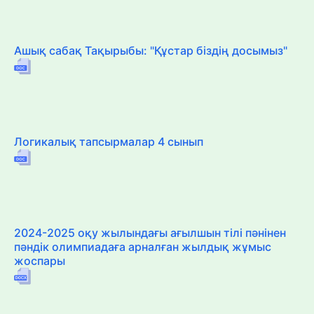
Ашық сабақ Тақырыбы: "Құстар біздің досымыз"
Логикалық тапсырмалар 4 сынып
2024-2025 оқу жылындағы ағылшын тілі пәнінен
пәндік олимпиадаға арналған жылдық жұмыс
жоспары