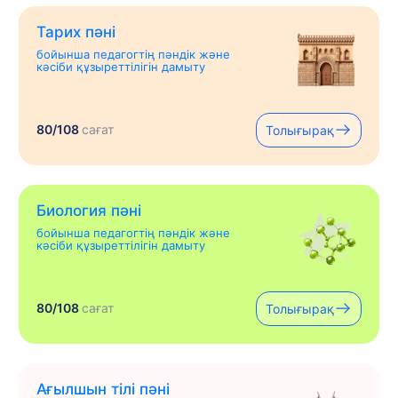
Тарих пәні
бойынша педагогтің пәндік және
кәсіби құзыреттілігін дамыту
80/108
сағат
Толығырақ
Биология пәні
бойынша педагогтің пәндік және
кәсіби құзыреттілігін дамыту
80/108
сағат
Толығырақ
Ағылшын тілі пәні