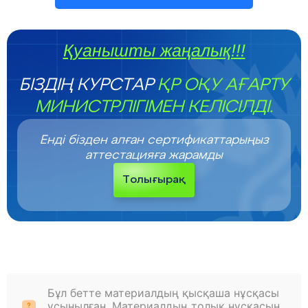
Қуанышты жаңалық!!!
БІЗДІҢ КУРСТАР
ҚР ОҚУ АҒАРТУ
МИНИСТРЛІГІМЕН КЕЛІСІЛДІ.
Енді бізден алған сертификаттарыңыз
аттестацияға жарамды
Толығырақ
Бұл бетте материалдың қысқаша нұсқасы
ұсынылған. Материалдың толық нұсқасын