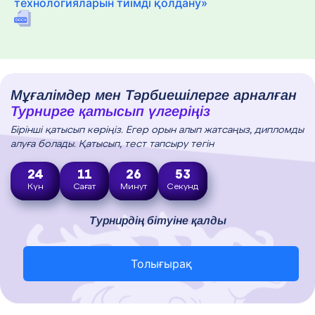
технологияларын тиімді қолдану»
Мұғалімдер мен Тәрбиешілерге арналған
Турнирге қатысып үлгеріңіз
Бірінші қатысып көріңіз. Егер орын алып жатсаңыз, дипломды
алуға болады. Қатысып, тест тапсыру тегін
24
11
26
52
Күн
Сағат
Минут
Секунд
Турнирдің бітуіне қалды
Толығырақ