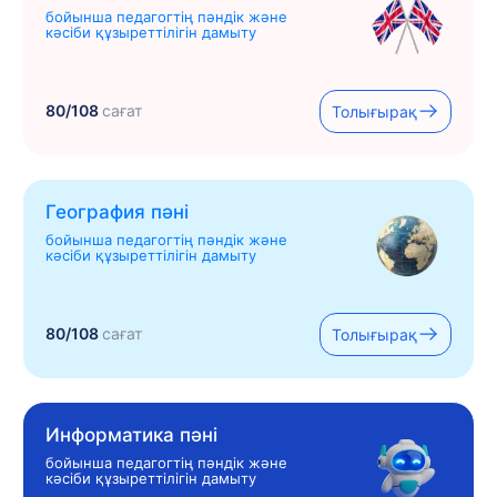
бойынша педагогтің пәндік және
кәсіби құзыреттілігін дамыту
80/108
сағат
Толығырақ
География пәні
бойынша педагогтің пәндік және
кәсіби құзыреттілігін дамыту
80/108
сағат
Толығырақ
Информатика пәні
бойынша педагогтің пәндік және
кәсіби құзыреттілігін дамыту