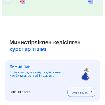
Министірлікпен келісілген
курстар тізімі
Химия пәні
бойынша педагогтің пәндік және
кәсіби құзыреттілігін дамыту
80/108
сағат
Толығырақ