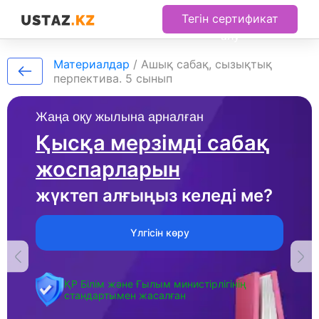
Тегін сертификат
алу
Материалдар
/
Ашық сабақ, сызықтық
перпектива. 5 сынып
Жаңа оқу жылына арналған
Қысқа мерзімді сабақ
жоспарларын
жүктеп алғыңыз келеді ме?
Үлгісін көру
ҚР Білім және Ғылым министірлігінің
стандартымен жасалған