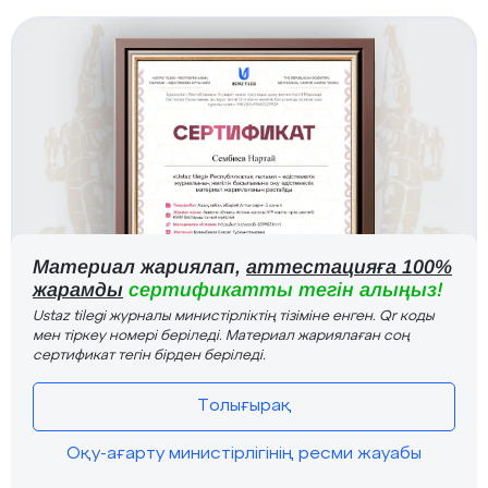
Материал жариялап,
аттестацияға 100%
жарамды
сертификатты тегін алыңыз!
Ustaz tilegi журналы министірліктің тізіміне енген. Qr коды
мен тіркеу номері беріледі. Материал жариялаған соң
сертификат тегін бірден беріледі.
Толығырақ
Оқу-ағарту министірлігінің ресми жауабы