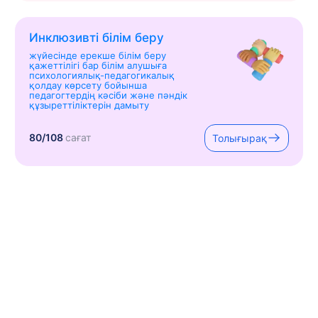
Инклюзивті білім беру
жүйесінде ерекше білім беру
қажеттілігі бар білім алушыға
психологиялық-педагогикалық
қолдау көрсету бойынша
педагогтердің кәсіби және пәндік
құзыреттіліктерін дамыту
80/108
сағат
Толығырақ