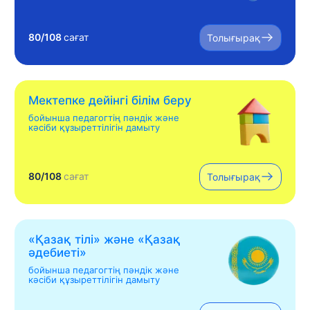
80/108
сағат
Толығырақ
Мектепке дейінгі білім беру
бойынша педагогтің пәндік және
кәсіби құзыреттілігін дамыту
80/108
сағат
Толығырақ
«Қазақ тілі» жəне «Қазақ
əдебиеті»
бойынша педагогтің пәндік және
кәсіби құзыреттілігін дамыту