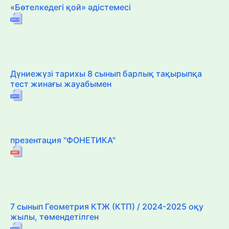
«Бөтелкедегі қой» әдістемесі
Дүниежүзі тарихы 8 сынып барлық тақырыпқа
тест жинағы жауабымен
презентация "ФОНЕТИКА"
7 сынып Геометрия КТЖ (КТП) / 2024-2025 оқу
жылы, төмендетілген