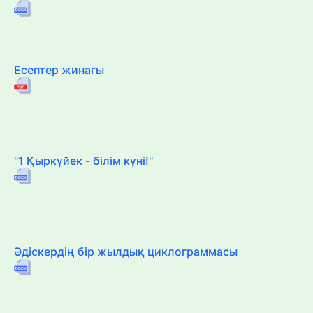
Есептер жинағы
"1 Қыркүйек - білім күні!"
Әдіскердің бір жылдық циклограммасы