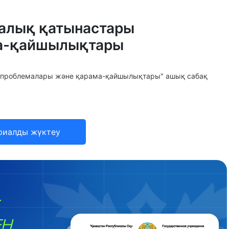
ралық қатынастары
ма-қайшылықтары
ы проблемалары және қарама-қайшылықтары" ашық сабақ
риалды жүктеу
ЕН