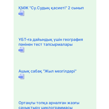
ҚМЖ "Су.Судың қасиеті" 2 сынып
ҰБТ-ға дайындық үшін география
пәнінен тест тапсырмалары
Ашық сабақ "Жыл мезгілдері"
Ортаңғы топқа арналған жазғы
сауықтыру циклограммасы