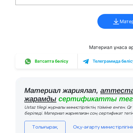
Мате
Материал ұнаса әрі
Ватсапта бөлісу
Телеграммда бөліс
Материал жариялап,
аттеста
жарамды
сертификатты тегі
Ustaz tilegi журналы министірліктің тізіміне енген. Q
беріледі. Материал жариялаған соң сертификат тегін
Толығырақ
Оқу-ағарту министірлігін