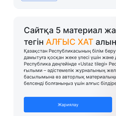
Сайтқа 5 материал жа
тегін
АЛҒЫС ХАТ
алың
Қазақстан Республикасының білім беру
дамытуға қосқан жеке үлесі үшін және 
Республика деңгейінде «Ustaz tilegi» Р
ғылыми – әдістемелік журналының желі
басылымына өз авторлық материалыңыз
белсенді болғаныңыз үшін алғыс білдіре
Жариялау