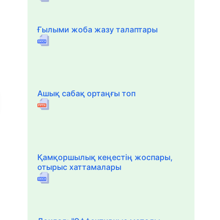
Ғылыми жоба жазу талаптары
Ашық сабақ ортаңғы топ
Қамқоршылық кеңестің жоспары,
отырыс хаттамалары