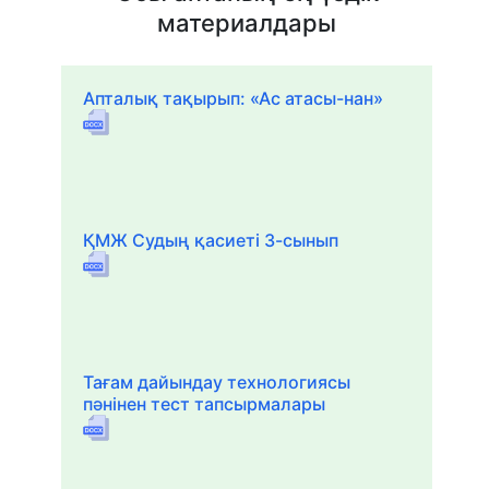
материалдары
Апталық тақырып: «Ас атасы-нан»
ҚМЖ Судың қасиеті 3-сынып
Тағам дайындау технологиясы
пәнінен тест тапсырмалары