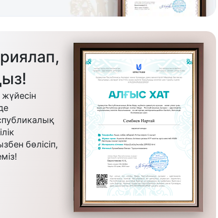
риялап,
ыз!
 жүйесін
де
еспубликалық
лік
бен бөлісіп,
міз!