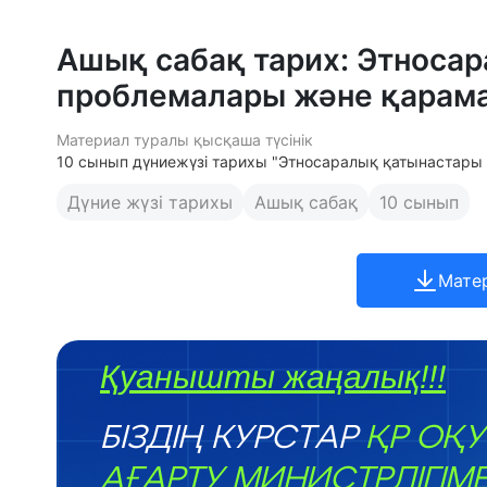
Ашық сабақ тарих: Этноса
проблемалары және қара
Материал туралы қысқаша түсінік
10 сынып дүниежүзі тарихы "Этносаралық қатынастар
Дүние жүзі тарихы
Ашық сабақ
10 сынып
Мате
Қуанышты жаңалық!!!
БІЗДІҢ КУРСТАР
ҚР ОҚУ
АҒАРТУ МИНИСТРЛІГІМ