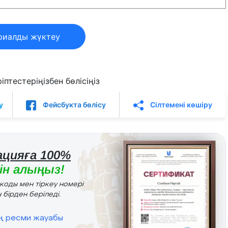
риалды жүктеу
птестеріңізбен бөлісіңіз
у
Фейсбукта бөлісу
Сілтемені көшіру
цияға 100%
н алыңыз!
r коды мен тіркеу номері
 бірден беріледі.
ің ресми жауабы