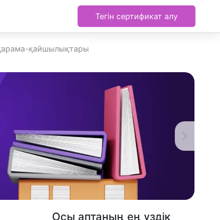
Тегін сертификат алу
 қарама-қайшылықтары
Осы аптаның ең үздік