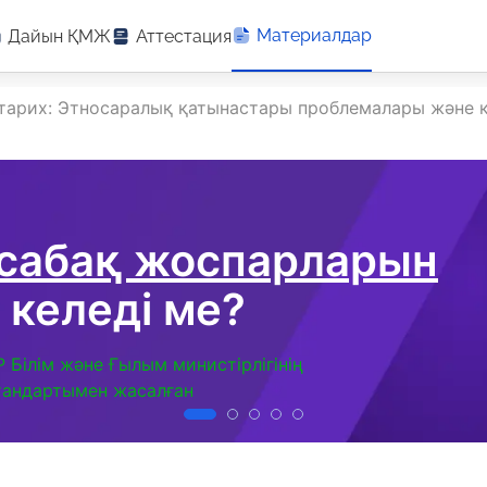
Материалдар
Дайын ҚМЖ
Аттестация
тарих: Этносаралық қатынастары проблемалары және
 сабақ жоспарларын
 келеді ме?
Р Білім және Ғылым министірлігінің
тандартымен жасалған