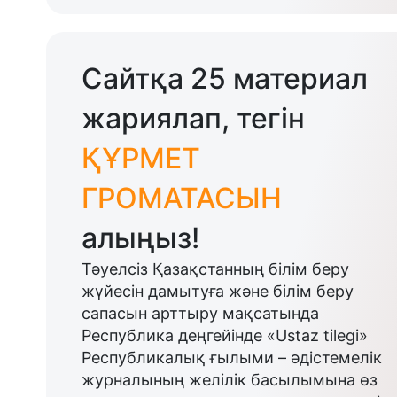
Сайтқа 25 материал
жариялап, тегін
ҚҰРМЕТ
ГРОМАТАСЫН
алыңыз!
Тәуелсіз Қазақстанның білім беру
жүйесін дамытуға және білім беру
сапасын арттыру мақсатында
Республика деңгейінде «Ustaz tilegi»
Республикалық ғылыми – әдістемелік
журналының желілік басылымына өз