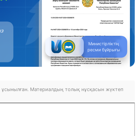
ыз
Министірліктің
ресми бұйрығы
 ұсынылған. Материалдың толық нұсқасын жүктеп