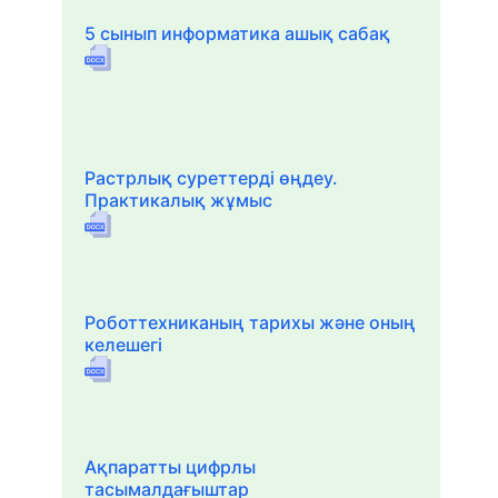
5 сынып информатика ашық сабақ
Растрлық суреттерді өңдеу.
Практикалық жұмыс
Роботтехниканың тарихы және оның
келешегі
Ақпаратты цифрлы
тасымалдағыштар