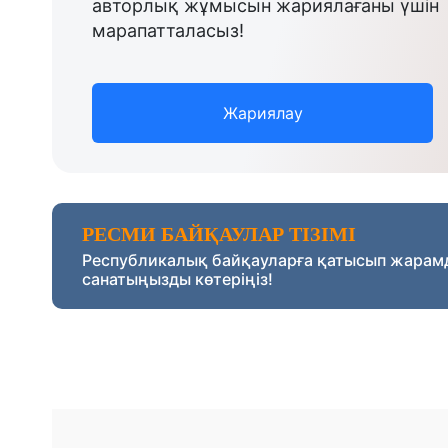
авторлық жұмысын жариялағаны үшін
марапатталасыз!
Жариялау
РЕСМИ БАЙҚАУЛАР ТІЗІМІ
Республикалық байқауларға қатысып жарам
санатыңызды көтеріңіз!