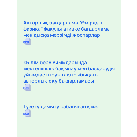
Авторлық бағдарлама "Өмірдегі
физика" факультативке бағдарлама
мен қысқа мерзімді жоспарлар
«Білім беру ұйымдарында
мектепішілік бақылау мен басқаруды
ұйымдастыру» тақырыбыдағы
авторлық оқу бағдарламасы
Түзету дамыту сабағынан қмж