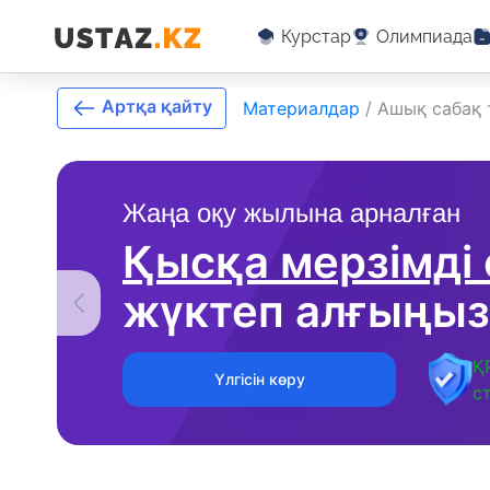
Курстар
Олимпиада
Артқа қайту
Материалдар
/
Ашық сабақ 
Жаңа оқу жылына арналған
Қысқа мерзімді
жүктеп алғыңыз
Қ
Үлгісін көру
с