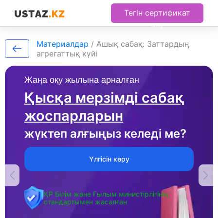
Тегін сертификат
алу
Материалдар
/
Ашық сабақ: Заттардың
агрегаттық күйі
Жаңа оқу жылына арналған
Қысқа мерзімді сабақ
жоспарларын
жүктеп алғыңыз келеді ме?
Үлгісін көру
ҚР Білім және Ғылым министірлігінің
стандартымен жасалған