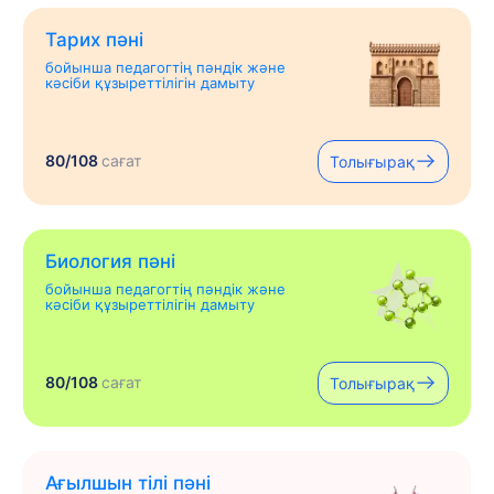
Тарих пәні
бойынша педагогтің пәндік және
кәсіби құзыреттілігін дамыту
80/108
сағат
Толығырақ
Биология пәні
бойынша педагогтің пәндік және
кәсіби құзыреттілігін дамыту
80/108
сағат
Толығырақ
Ағылшын тілі пәні