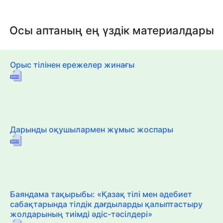
Осы аптаның ең үздік материалдары
Орыс тілінен ережелер жинағы
Дарынды оқушылармен жұмыс жоспары
Баяндама тақырыбы: «Қазақ тілі мен әдебиет
сабақтарында тілдік дағдыларды қалыптастыру
жолдарының тиімді әдіс-тәсілдері»