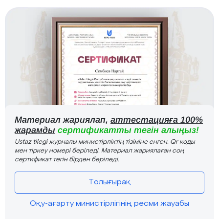
Материал жариялап,
аттестацияға 100%
жарамды
сертификатты тегін алыңыз!
Ustaz tilegi журналы министірліктің тізіміне енген. Qr коды
мен тіркеу номері беріледі. Материал жариялаған соң
сертификат тегін бірден беріледі.
Толығырақ
Оқу-ағарту министірлігінің ресми жауабы