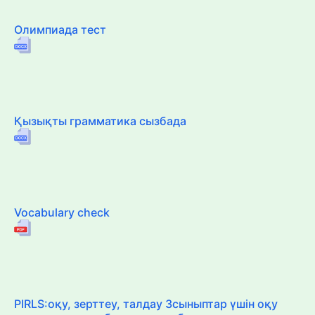
Олимпиада тест
Қызықты грамматика сызбада
Vocabulary check
PIRLS:оқу, зерттеу, талдау 3сыныптар үшін оқу