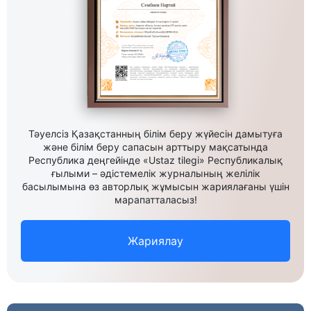
Тәуелсіз Қазақстанның білім беру жүйесін дамытуға
және білім беру сапасын арттыру мақсатында
Республика деңгейінде «Ustaz tilegi» Республикалық
ғылыми – әдістемелік журналының желілік
басылымына өз авторлық жұмысын жариялағаны үшін
марапатталасыз!
Жариялау