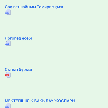
Сақ патшайымы Томирис қмж
Логопед есебі
Сынып бұрыш
МЕКТЕПІШІЛІК БАҚЫЛАУ ЖОСПАРЫ