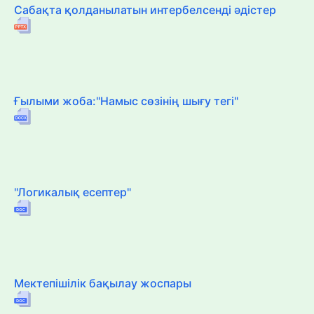
Сабақта қолданылатын интербелсенді әдістер
Ғылыми жоба:"Намыс сөзінің шығу тегі"
"Логикалық есептер"
Мектепішілік бақылау жоспары