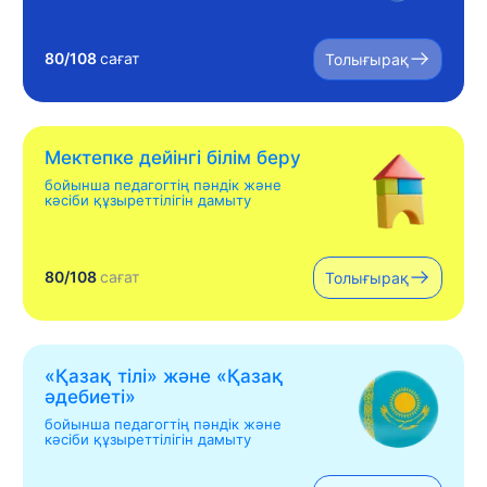
80/108
сағат
Толығырақ
Мектепке дейінгі білім беру
бойынша педагогтің пәндік және
кәсіби құзыреттілігін дамыту
80/108
сағат
Толығырақ
«Қазақ тілі» жəне «Қазақ
əдебиеті»
бойынша педагогтің пәндік және
кәсіби құзыреттілігін дамыту