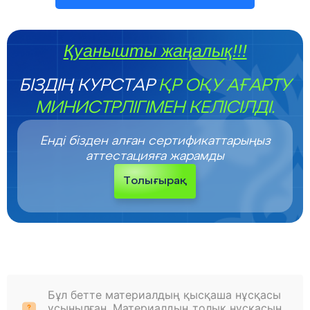
Қуанышты жаңалық!!!
БІЗДІҢ КУРСТАР
ҚР ОҚУ АҒАРТУ
МИНИСТРЛІГІМЕН КЕЛІСІЛДІ.
Енді бізден алған сертификаттарыңыз
аттестацияға жарамды
Толығырақ
Бұл бетте материалдың қысқаша нұсқасы
ұсынылған. Материалдың толық нұсқасын