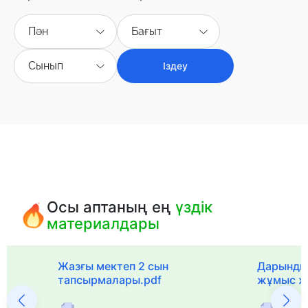
Пән
Бағыт
Сынып
Іздеу
Осы аптаның ең
үздік
материалдары
с
Жазғы мектеп 2 сын
Дарынды
тапсырмалары.pdf
жұмыс ж