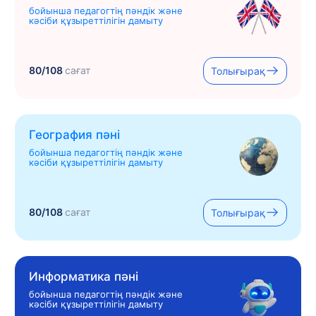
бойынша педагогтің пәндік және
кәсіби құзыреттілігін дамыту
80/108
сағат
Толығырақ
География пәні
бойынша педагогтің пәндік және
кәсіби құзыреттілігін дамыту
80/108
сағат
Толығырақ
Информатика пәні
бойынша педагогтің пәндік және
кәсіби құзыреттілігін дамыту