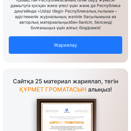
дамытуға қосқан жеке үлесі үшін және де Республика
деңгейінде «Ustaz tilegi» Республикалық ғылыми –
әдістемелік журналының желілік басылымына өз
авторлық материалыңызбен бөлісіп, белсенді
болғаныңыз үшін алғыс білдіреміз!
Жариялау
Сайтқа 25 материал жариялап, тегін
ҚҰРМЕТ ГРОМАТАСЫН
алыңыз!