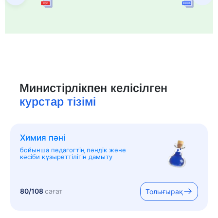
Министірлікпен келісілген
курстар тізімі
Химия пәні
бойынша педагогтің пәндік және
кәсіби құзыреттілігін дамыту
80/108
сағат
Толығырақ