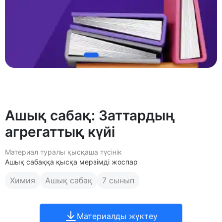
Ашық сабақ: Заттардың
агрегаттық күйі
Материал туралы қысқаша түсінік
Ашық сабаққа қысқа мерзімді жоспар
Химия
Ашық сабақ
7 сынып
Материалды жүктеу