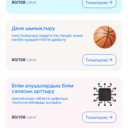
80/108
сағат
Толығырақ
Дене шынықтыру
пәні бойынша педагогтің пәндік және
кәсіби құзыреттілігін дамыту
80/108
сағат
Толығырақ
Білім алушылардың білім
сапасын арттыру
мақсатында сабақта цифрлық
технологияларды қолдану
80/108
сағат
Толығырақ