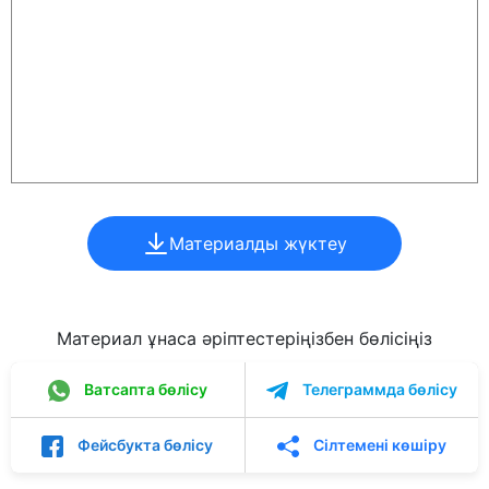
Материалды жүктеу
Материал ұнаса әріптестеріңізбен бөлісіңіз
Ватсапта бөлісу
Телеграммда бөлісу
Фейсбукта бөлісу
Сілтемені көшіру