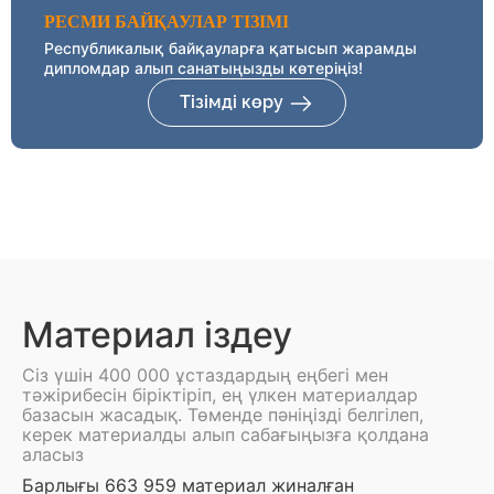
РЕСМИ БАЙҚАУЛАР ТІЗІМІ
Республикалық байқауларға қатысып жарамды
дипломдар алып санатыңызды көтеріңіз!
Тізімді көру
Материал іздеу
Сіз үшін 400 000 ұстаздардың еңбегі мен
тәжірибесін біріктіріп, ең үлкен материалдар
базасын жасадық. Төменде пәніңізді белгілеп,
керек материалды алып сабағыңызға қолдана
аласыз
Барлығы 663 959 материал жиналған