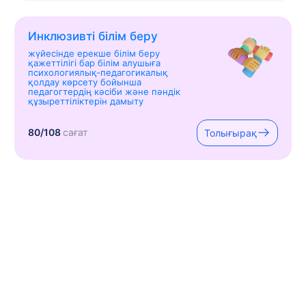
Инклюзивті білім беру
жүйесінде ерекше білім беру
қажеттілігі бар білім алушыға
психологиялық-педагогикалық
қолдау көрсету бойынша
педагогтердің кәсіби және пәндік
құзыреттіліктерін дамыту
80/108
сағат
Толығырақ