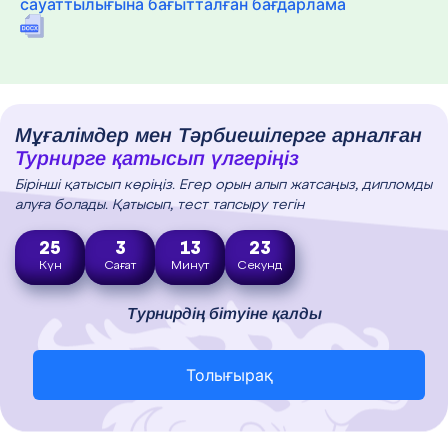
сауаттылығына бағытталған бағдарлама
Мұғалімдер мен Тәрбиешілерге арналған
Турнирге қатысып үлгеріңіз
Бірінші қатысып көріңіз. Егер орын алып жатсаңыз, дипломды
алуға болады. Қатысып, тест тапсыру тегін
25
3
13
22
Күн
Сағат
Минут
Секунд
Турнирдің бітуіне қалды
Толығырақ