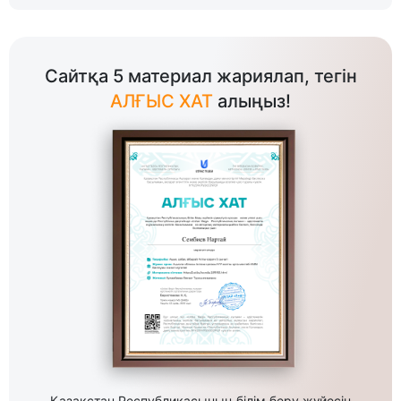
Сайтқа 5 материал жариялап, тегін
АЛҒЫС ХАТ
алыңыз!
Қазақстан Республикасының білім беру жүйесін