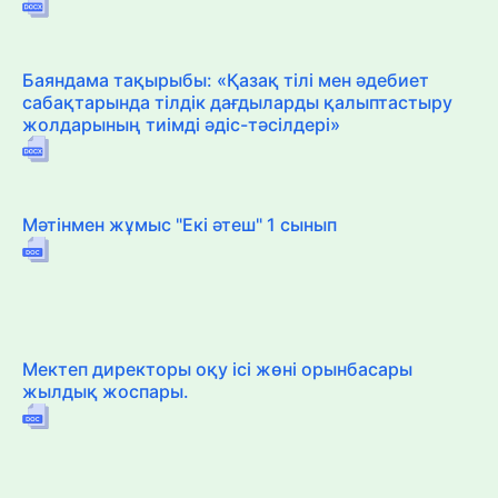
Баяндама тақырыбы: «Қазақ тілі мен әдебиет
сабақтарында тілдік дағдыларды қалыптастыру
жолдарының тиімді әдіс-тәсілдері»
Мәтінмен жұмыс "Екі әтеш" 1 сынып
Мектеп директоры оқу ісі жөні орынбасары
жылдық жоспары.