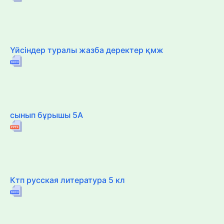
Үйсіндер туралы жазба деректер қмж
сынып бұрышы 5А
Ктп русская литература 5 кл