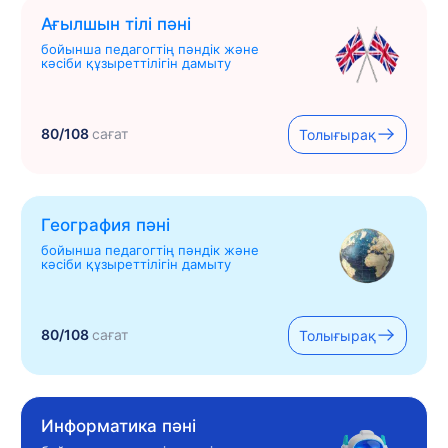
Ағылшын тілі пәні
бойынша педагогтің пәндік және
кәсіби құзыреттілігін дамыту
80/108
сағат
Толығырақ
География пәні
бойынша педагогтің пәндік және
кәсіби құзыреттілігін дамыту
80/108
сағат
Толығырақ
Информатика пәні