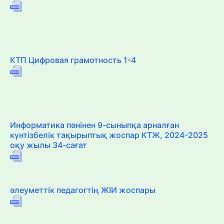
КТП Цифровая грамотность 1-4
Информатика пәнінен 9-сыныпқа арналған
күнтізбелік тақырыптық жоспар КТЖ, 2024-2025
оқу жылы 34-сағат
әлеуметтік педагогтің ЖІИ жоспары