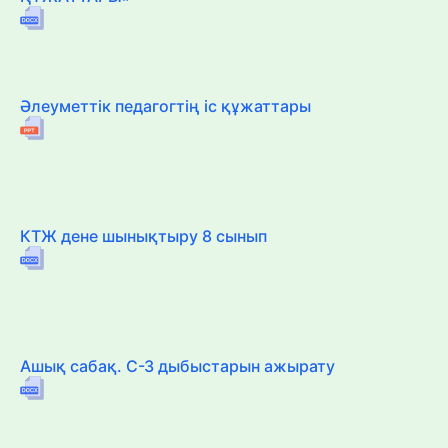
Әлеуметтік педагогтің іс құжаттары
КТЖ дене шынықтыру 8 сынып
Ашық сабақ. С-З дыбыстарын ажырату