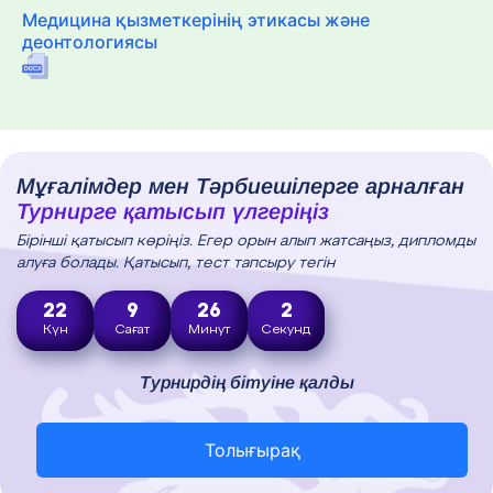
Медицина қызметкерінің этикасы және
деонтологиясы
Мұғалімдер мен Тәрбиешілерге арналған
Турнирге қатысып үлгеріңіз
Бірінші қатысып көріңіз. Егер орын алып жатсаңыз, дипломды
алуға болады. Қатысып, тест тапсыру тегін
22
9
26
0
Күн
Сағат
Минут
Секунд
Турнирдің бітуіне қалды
Толығырақ