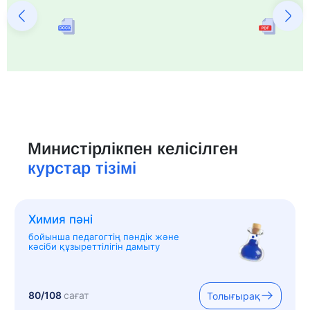
Министірлікпен келісілген
курстар тізімі
Химия пәні
бойынша педагогтің пәндік және
кәсіби құзыреттілігін дамыту
80/108
сағат
Толығырақ