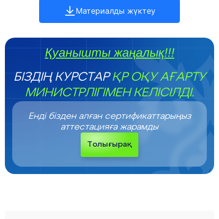
Материалды жүктеу
Қуанышты жаңалық!!!
БІЗДІҢ КУРСТАР
ҚР ОҚУ АҒАРТУ
МИНИСТРЛІГІМЕН КЕЛІСІЛДІ.
Енді бізден алған сертификаттарыңыз
аттестацияға жарамды
Толығырақ