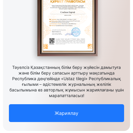
Тәуелсіз Қазақстанның білім беру жүйесін дамытуға
және білім беру сапасын арттыру мақсатында
Республика деңгейінде «Ustaz tilegi» Республикалық
ғылыми – әдістемелік журналының желілік
басылымына өз авторлық жұмысын жариялағаны үшін
марапатталасыз!
Жариялау