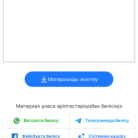
Материалды жүктеу
Материал ұнаса әріптестеріңізбен бөлісіңіз
Ватсапта бөлісу
Телеграммда бөлісу
Фейсбукта бөлісу
Сілтемені көшіру