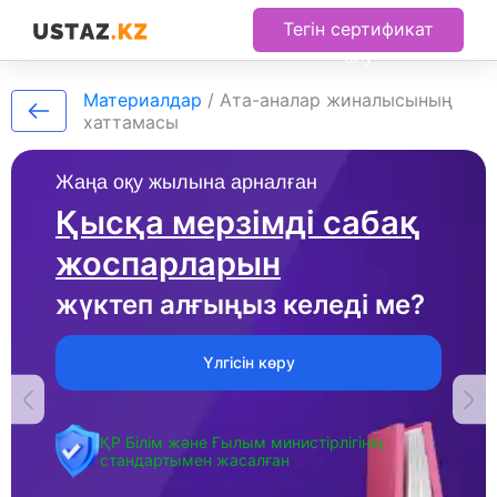
Тегін сертификат
алу
Материалдар
/
Ата-аналар жиналысының
хаттамасы
Жаңа оқу жылына арналған
Қысқа мерзімді сабақ
жоспарларын
жүктеп алғыңыз келеді ме?
Үлгісін көру
ҚР Білім және Ғылым министірлігінің
стандартымен жасалған