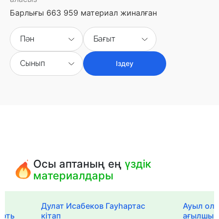
Барлығы 663 959 материал жиналған
Пән
Бағыт
Сынып
Іздеу
Осы аптаның ең
үздік
материалдары
Дулат Исабеков Гауһартас
Ауыл оли
ерть
кітап
ағылшын 