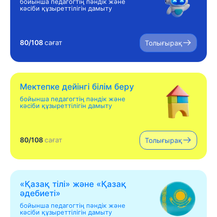
бойынша педагогтің пәндік және
кәсіби құзыреттілігін дамыту
80/108
сағат
Толығырақ
Мектепке дейінгі білім беру
бойынша педагогтің пәндік және
кәсіби құзыреттілігін дамыту
80/108
сағат
Толығырақ
«Қазақ тілі» жəне «Қазақ
əдебиеті»
бойынша педагогтің пәндік және
кәсіби құзыреттілігін дамыту