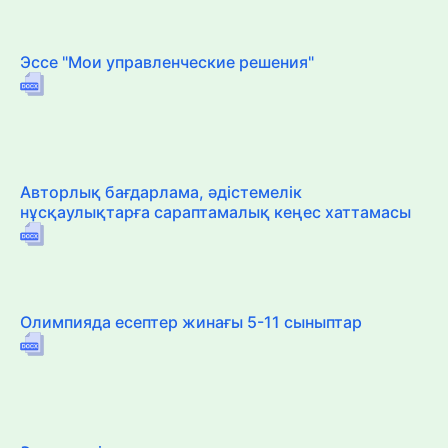
Эссе "Мои управленческие решения"
Авторлық бағдарлама, әдістемелік
нұсқаулықтарға сараптамалық кеңес хаттамасы
Олимпияда есептер жинағы 5-11 сыныптар