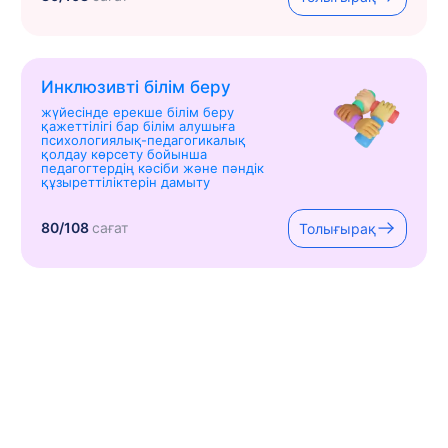
Инклюзивті білім беру
жүйесінде ерекше білім беру
қажеттілігі бар білім алушыға
психологиялық-педагогикалық
қолдау көрсету бойынша
педагогтердің кәсіби және пәндік
құзыреттіліктерін дамыту
80/108
сағат
Толығырақ