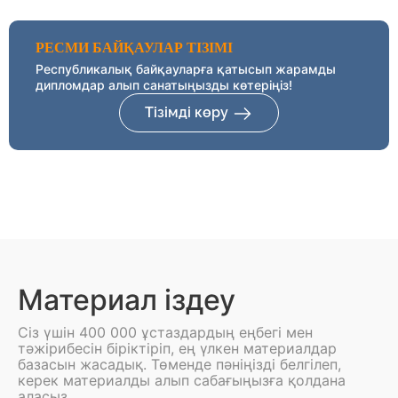
РЕСМИ БАЙҚАУЛАР ТІЗІМІ
Республикалық байқауларға қатысып жарамды
дипломдар алып санатыңызды көтеріңіз!
Тізімді көру
Материал іздеу
Сіз үшін 400 000 ұстаздардың еңбегі мен
тәжірибесін біріктіріп, ең үлкен материалдар
базасын жасадық. Төменде пәніңізді белгілеп,
керек материалды алып сабағыңызға қолдана
аласыз