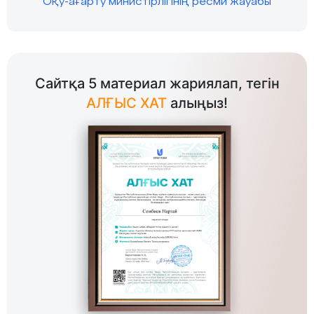
Оқу-ағарту министірлігінің ресми жауабы
Сайтқа 5 материал жариялап, тегін
АЛҒЫС ХАТ
алыңыз!