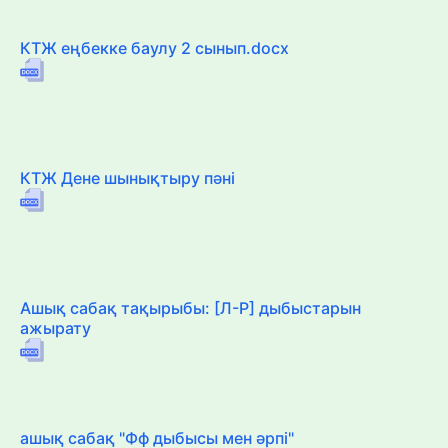
КТЖ еңбекке баулу 2 сынып.docx
КТЖ Дене шынықтыру пәні
Ашық сабақ тақырыбы: [Л-Р] дыбыстарын
ажырату
ашық сабақ "Фф дыбысы мен әрпі"