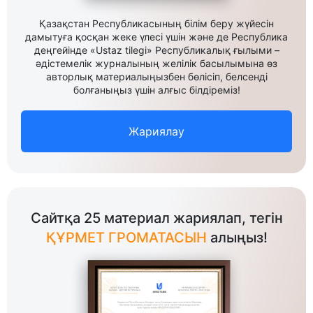
Қазақстан Республикасының білім беру жүйесін
дамытуға қосқан жеке үлесі үшін және де Республика
деңгейінде «Ustaz tilegi» Республикалық ғылыми –
әдістемелік журналының желілік басылымына өз
авторлық материалыңызбен бөлісіп, белсенді
болғаныңыз үшін алғыс білдіреміз!
Жариялау
Сайтқа 25 материал жариялап, тегін
ҚҰРМЕТ ГРОМАТАСЫН
алыңыз!