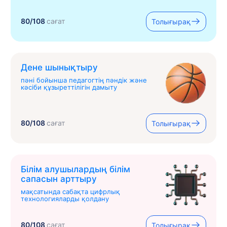
80/108
сағат
Толығырақ
Дене шынықтыру
пәні бойынша педагогтің пәндік және
кәсіби құзыреттілігін дамыту
80/108
сағат
Толығырақ
Білім алушылардың білім
сапасын арттыру
мақсатында сабақта цифрлық
технологияларды қолдану
80/108
сағат
Толығырақ