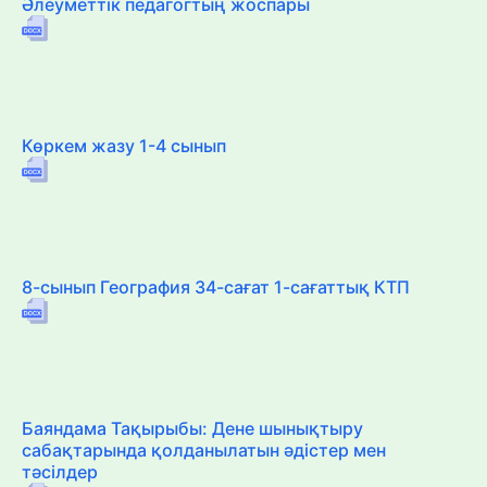
Әлеуметтік педагогтың жоспары
Көркем жазу 1-4 сынып
8-сынып География 34-сағат 1-сағаттық КТП
Баяндама Тақырыбы: Дене шынықтыру
сабақтарында қолданылатын әдістер мен
тәсілдер