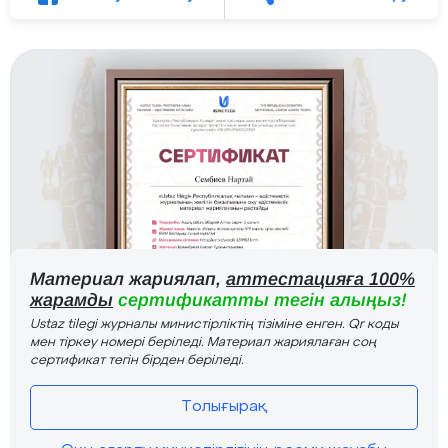
Материал жариялап,
аттестацияға 100%
жарамды
сертификатты тегін алыңыз!
Ustaz tilegi журналы министірліктің тізіміне енген. Qr коды
мен тіркеу номері беріледі. Материал жариялаған соң
сертификат тегін бірден беріледі.
Толығырақ