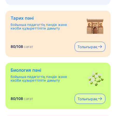
Тарих пәні
бойынша педагогтің пәндік және
кәсіби құзыреттілігін дамыту
80/108
сағат
Толығырақ
Биология пәні
бойынша педагогтің пәндік және
кәсіби құзыреттілігін дамыту
80/108
сағат
Толығырақ