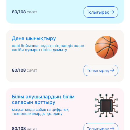
80/108
сағат
Толығырақ
Дене шынықтыру
пәні бойынша педагогтің пәндік және
кәсіби құзыреттілігін дамыту
80/108
сағат
Толығырақ
Білім алушылардың білім
сапасын арттыру
мақсатында сабақта цифрлық
технологияларды қолдану
80/108
сағат
Толығырақ