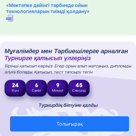
«Мектепке дейінгі тәрбиеде ойын
технологияларын тиімді қолдану»
Мұғалімдер мен Тәрбиешілерге арналған
Турнирге қатысып үлгеріңіз
Бірінші қатысып көріңіз. Егер орын алып жатсаңыз, дипломды
алуға болады. Қатысып, тест тапсыру тегін
24
6
9
44
Күн
Сағат
Минут
Секунд
Турнирдің бітуіне қалды
Толығырақ