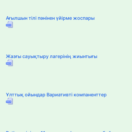
Ағылшын тілі пәнінен үйірме жоспары
Жазғы сауықтыру лагерінің жиынтығы
Ұлттық ойындар Вариативті компаненттер