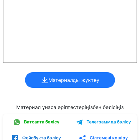
Материалды жүктеу
Материал ұнаса әріптестеріңізбен бөлісіңіз
Ватсапта бөлісу
Телеграммда бөлісу
Фейсбукта бөлісу
Сілтемені көшіру