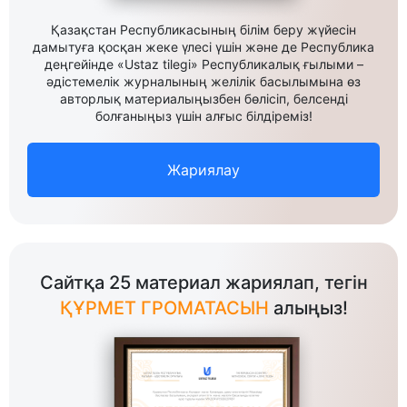
Қазақстан Республикасының білім беру жүйесін
дамытуға қосқан жеке үлесі үшін және де Республика
деңгейінде «Ustaz tilegi» Республикалық ғылыми –
әдістемелік журналының желілік басылымына өз
авторлық материалыңызбен бөлісіп, белсенді
болғаныңыз үшін алғыс білдіреміз!
Жариялау
Сайтқа 25 материал жариялап, тегін
ҚҰРМЕТ ГРОМАТАСЫН
алыңыз!