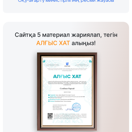
Оқу-ағарту министірлігінің ресми жауабы
Сайтқа 5 материал жариялап, тегін
АЛҒЫС ХАТ
алыңыз!