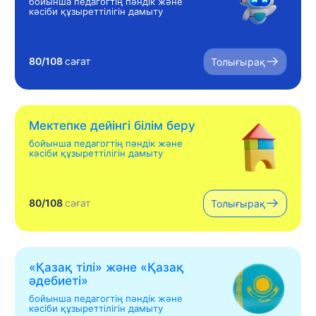
бойынша педагогтің пәндік және
кәсіби құзыреттілігін дамыту
80/108
сағат
Толығырақ
Мектепке дейінгі білім беру
бойынша педагогтің пәндік және
кәсіби құзыреттілігін дамыту
80/108
сағат
Толығырақ
«Қазақ тілі» жəне «Қазақ
əдебиеті»
бойынша педагогтің пәндік және
кәсіби құзыреттілігін дамыту