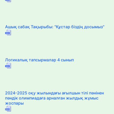
Ашық сабақ Тақырыбы: "Құстар біздің досымыз"
Логикалық тапсырмалар 4 сынып
2024-2025 оқу жылындағы ағылшын тілі пәнінен
пәндік олимпиадаға арналған жылдық жұмыс
жоспары