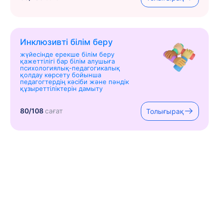
Инклюзивті білім беру
жүйесінде ерекше білім беру
қажеттілігі бар білім алушыға
психологиялық-педагогикалық
қолдау көрсету бойынша
педагогтердің кәсіби және пәндік
құзыреттіліктерін дамыту
80/108
сағат
Толығырақ