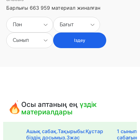
Барлығы 663 959 материал жиналған
Пән
Бағыт
Сынып
Іздеу
Осы аптаның ең
үздік
материалдары
Ашық сабақ.Тақырыбы:Құстар
1 сыныпқа
біздің досымыз.3жас
сабағын