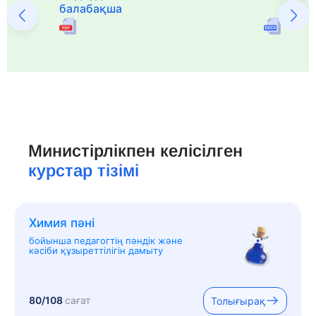
балабақша
Министірлікпен келісілген
курстар тізімі
Химия пәні
бойынша педагогтің пәндік және
кәсіби құзыреттілігін дамыту
80/108
сағат
Толығырақ