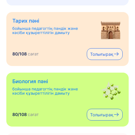
Тарих пәні
бойынша педагогтің пәндік және
кәсіби құзыреттілігін дамыту
80/108
сағат
Толығырақ
Биология пәні
бойынша педагогтің пәндік және
кәсіби құзыреттілігін дамыту
80/108
сағат
Толығырақ