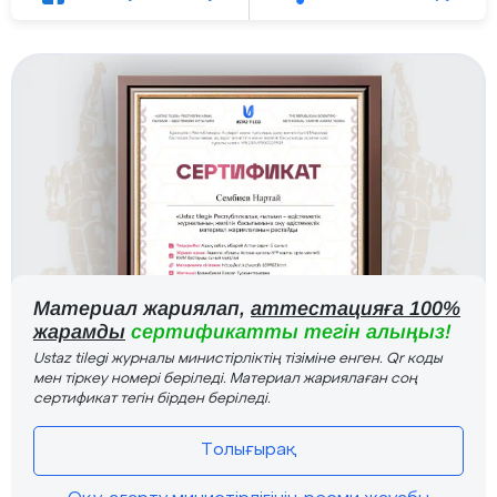
Материал жариялап,
аттестацияға 100%
жарамды
сертификатты тегін алыңыз!
Ustaz tilegi журналы министірліктің тізіміне енген. Qr коды
мен тіркеу номері беріледі. Материал жариялаған соң
сертификат тегін бірден беріледі.
Толығырақ