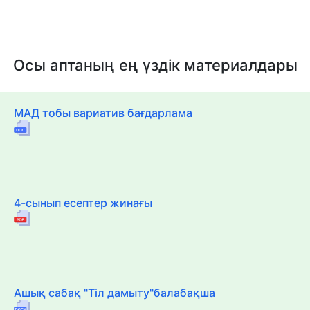
Осы аптаның ең үздік материалдары
МАД тобы вариатив бағдарлама
4-сынып есептер жинағы
Ашық сабақ "Тіл дамыту"балабақша