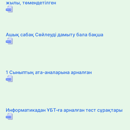
жылы, төмендетілген
Ашық сабақ Сөйлеуді дамыту бала бақша
1 Сыныптың ата-аналарына арналған
Информатикадан ҰБТ-ға арналған тест сұрақтары