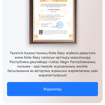
Тәуелсіз Қазақстанның білім беру жүйесін дамытуға
және білім беру сапасын арттыру мақсатында
Республика деңгейінде «Ustaz tilegi» Республикалық
ғылыми – әдістемелік журналының желілік
басылымына өз авторлық жұмысын жариялағаны үшін
марапатталасыз!
Жариялау