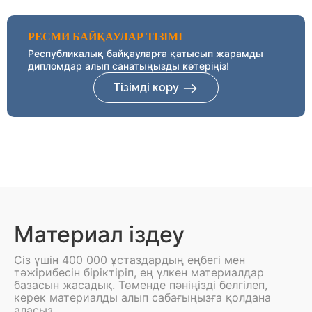
РЕСМИ БАЙҚАУЛАР ТІЗІМІ
Республикалық байқауларға қатысып жарамды
дипломдар алып санатыңызды көтеріңіз!
Тізімді көру
Материал іздеу
Сіз үшін 400 000 ұстаздардың еңбегі мен
тәжірибесін біріктіріп, ең үлкен материалдар
базасын жасадық. Төменде пәніңізді белгілеп,
керек материалды алып сабағыңызға қолдана
аласыз