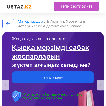
Тегін сертификат
алу
Материалдар
/
Б.Акунин. Хроника в
историческом детективе 9 класс
Жаңа оқу жылына арналған
Қысқа мерзімді сабақ
жоспарларын
жүктеп алғыңыз келеді ме?
Үлгісін көру
ҚР Білім және Ғылым министірлігінің
стандартымен жасалған