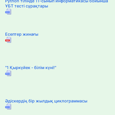
Python тілінде 11-сынып информатикасы бойынша
ҰБТ тесті сұрақтары
Есептер жинағы
"1 Қыркүйек - білім күні!"
Әдіскердің бір жылдық циклограммасы