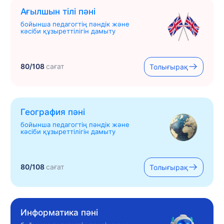
Ағылшын тілі пәні
бойынша педагогтің пәндік және
кәсіби құзыреттілігін дамыту
80/108
сағат
Толығырақ
География пәні
бойынша педагогтің пәндік және
кәсіби құзыреттілігін дамыту
80/108
сағат
Толығырақ
Информатика пәні