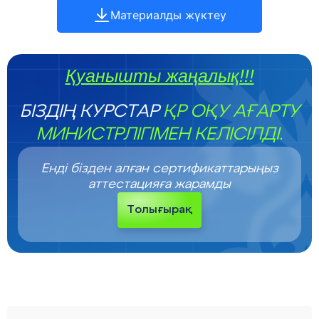
Материалды жүктеу
Қуанышты жаңалық!!!
БІЗДІҢ КУРСТАР
ҚР ОҚУ АҒАРТУ
МИНИСТРЛІГІМЕН КЕЛІСІЛДІ.
Енді бізден алған сертификаттарыңыз
аттестацияға жарамды
Толығырақ