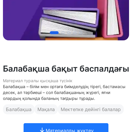
Балабақша бақыт баспалдағы
Материал туралы қысқаша түсінік
Балабақша – білім мен ортаға биімделудің тірегі, бастамасы
десек, ал тәрбиеші – сол балабақшаның жүрегі, яғни
олардың қолында баланың тағдыры тұрады.
Балабақша
Мақала
Мектепке дейінгі балалар
Материалды жүктеу