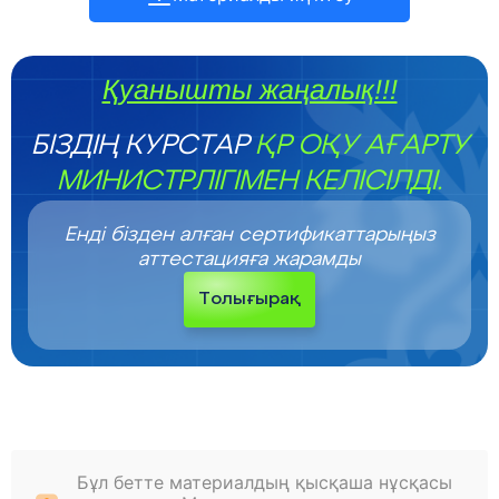
Қуанышты жаңалық!!!
БІЗДІҢ КУРСТАР
ҚР ОҚУ АҒАРТУ
МИНИСТРЛІГІМЕН КЕЛІСІЛДІ.
Енді бізден алған сертификаттарыңыз
аттестацияға жарамды
Толығырақ
Бұл бетте материалдың қысқаша нұсқасы