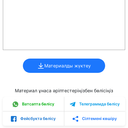
Материалды жүктеу
Материал ұнаса әріптестеріңізбен бөлісіңіз
Ватсапта бөлісу
Телеграммда бөлісу
Фейсбукта бөлісу
Сілтемені көшіру