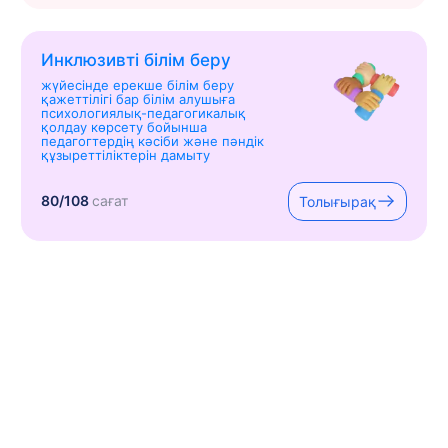
Инклюзивті білім беру
жүйесінде ерекше білім беру
қажеттілігі бар білім алушыға
психологиялық-педагогикалық
қолдау көрсету бойынша
педагогтердің кәсіби және пәндік
құзыреттіліктерін дамыту
80/108
сағат
Толығырақ