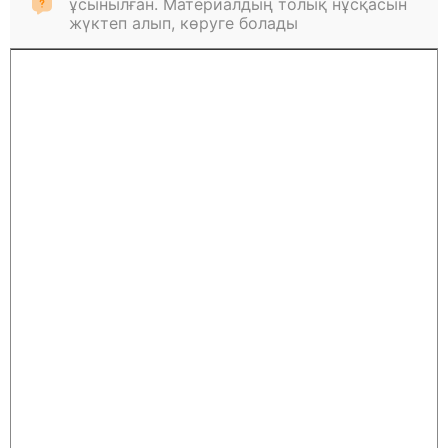
ұсынылған. Материалдың толық нұсқасын
жүктеп алып, көруге болады