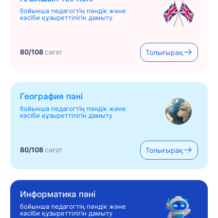
бойынша педагогтің пәндік және
кәсіби құзыреттілігін дамыту
80/108
сағат
Толығырақ
География пәні
бойынша педагогтің пәндік және
кәсіби құзыреттілігін дамыту
80/108
сағат
Толығырақ
Информатика пәні
бойынша педагогтің пәндік және
кәсіби құзыреттілігін дамыту