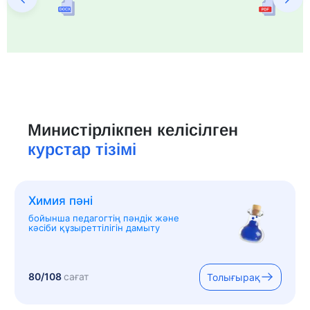
Министірлікпен келісілген
курстар тізімі
Химия пәні
бойынша педагогтің пәндік және
кәсіби құзыреттілігін дамыту
80/108
сағат
Толығырақ