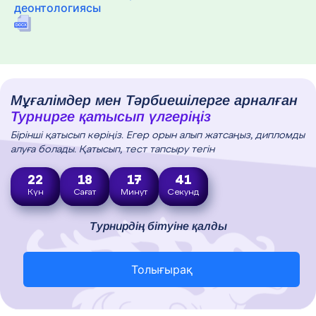
деонтологиясы
Мұғалімдер мен Тәрбиешілерге арналған
Турнирге қатысып үлгеріңіз
Бірінші қатысып көріңіз. Егер орын алып жатсаңыз, дипломды
алуға болады. Қатысып, тест тапсыру тегін
22
18
17
40
Күн
Сағат
Минут
Секунд
Турнирдің бітуіне қалды
Толығырақ