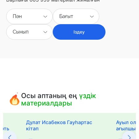
Пән
Бағыт
Сынып
Іздеу
Осы аптаның ең
үздік
материалдары
Дулат Исабеков Гауһартас
Ауыл оли
ерть
кітап
ағылшын 