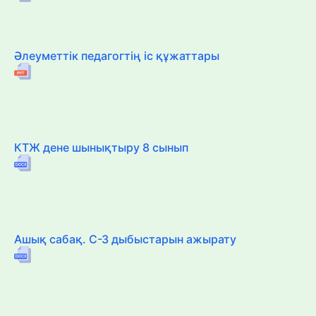
Әлеуметтік педагогтің іс құжаттары
КТЖ дене шынықтыру 8 сынып
Ашық сабақ. С-З дыбыстарын ажырату