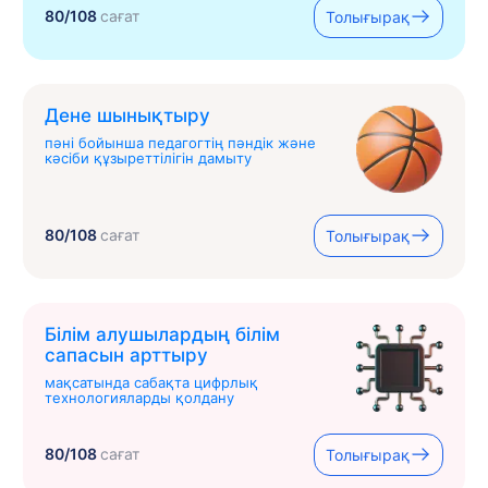
80/108
сағат
Толығырақ
Дене шынықтыру
пәні бойынша педагогтің пәндік және
кәсіби құзыреттілігін дамыту
80/108
сағат
Толығырақ
Білім алушылардың білім
сапасын арттыру
мақсатында сабақта цифрлық
технологияларды қолдану
80/108
сағат
Толығырақ