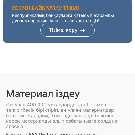
РЕСМИ БАЙҚАУЛАР ТІЗІМІ
Республикалық байқауларға қатысып жарамды
дипломдар алып санатыңызды көтеріңіз!
Тізімді көру
Материал іздеу
Сіз үшін 400 000 ұстаздардың еңбегі мен
тәжірибесін біріктіріп, ең үлкен материалдар
базасын жасадық. Төменде пәніңізді белгілеп,
керек материалды алып сабағыңызға қолдана
аласыз
Барлығы 663 959 материал жиналған