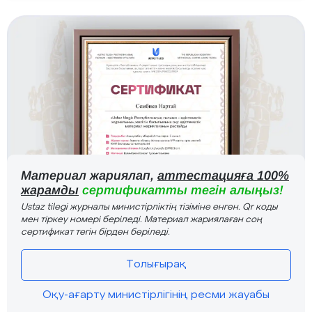
Материал жариялап,
аттестацияға 100%
жарамды
сертификатты тегін алыңыз!
Ustaz tilegi журналы министірліктің тізіміне енген. Qr коды
мен тіркеу номері беріледі. Материал жариялаған соң
сертификат тегін бірден беріледі.
Толығырақ
Оқу-ағарту министірлігінің ресми жауабы