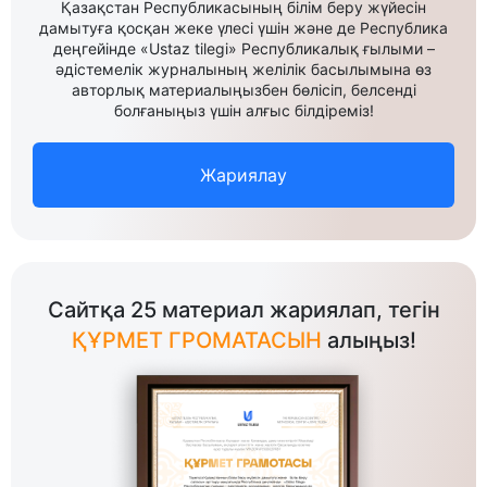
Қазақстан Республикасының білім беру жүйесін
дамытуға қосқан жеке үлесі үшін және де Республика
деңгейінде «Ustaz tilegi» Республикалық ғылыми –
әдістемелік журналының желілік басылымына өз
авторлық материалыңызбен бөлісіп, белсенді
болғаныңыз үшін алғыс білдіреміз!
Жариялау
Сайтқа 25 материал жариялап, тегін
ҚҰРМЕТ ГРОМАТАСЫН
алыңыз!