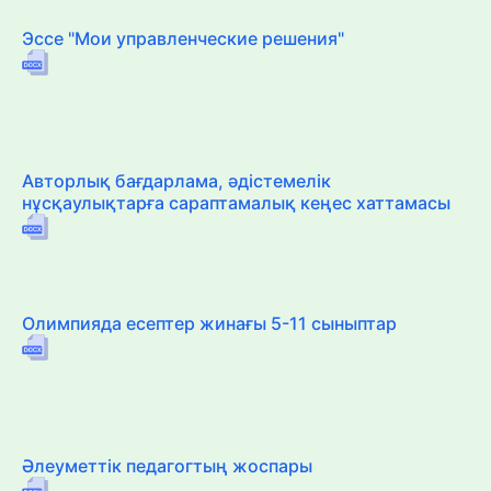
Эссе "Мои управленческие решения"
Авторлық бағдарлама, әдістемелік
нұсқаулықтарға сараптамалық кеңес хаттамасы
Олимпияда есептер жинағы 5-11 сыныптар
Әлеуметтік педагогтың жоспары