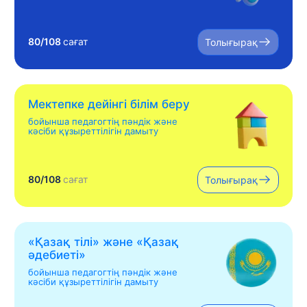
80/108
сағат
Толығырақ
Мектепке дейінгі білім беру
бойынша педагогтің пәндік және
кәсіби құзыреттілігін дамыту
80/108
сағат
Толығырақ
«Қазақ тілі» жəне «Қазақ
əдебиеті»
бойынша педагогтің пәндік және
кәсіби құзыреттілігін дамыту