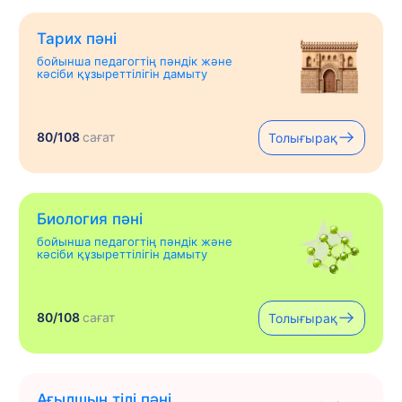
Тарих пәні
бойынша педагогтің пәндік және
кәсіби құзыреттілігін дамыту
80/108
сағат
Толығырақ
Биология пәні
бойынша педагогтің пәндік және
кәсіби құзыреттілігін дамыту
80/108
сағат
Толығырақ
Ағылшын тілі пәні