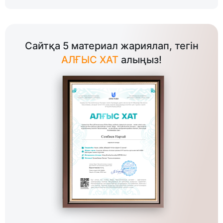
Сайтқа 5 материал жариялап, тегін
АЛҒЫС ХАТ
алыңыз!