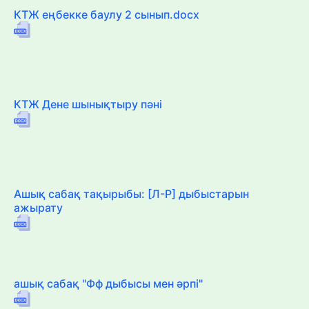
КТЖ еңбекке баулу 2 сынып.docx
КТЖ Дене шынықтыру пәні
Ашық сабақ тақырыбы: [Л-Р] дыбыстарын
ажырату
ашық сабақ "Фф дыбысы мен әрпі"