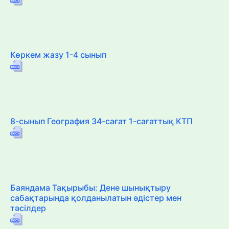
Көркем жазу 1-4 сынып
8-сынып География 34-сағат 1-сағаттық КТП
Баяндама Тақырыбы: Дене шынықтыру
сабақтарында қолданылатын әдістер мен
тәсілдер