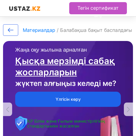
Тегін сертификат
алу
Материалдар
/
Балабақша бақыт баспалдағы
Жаңа оқу жылына арналған
Қысқа мерзімді сабақ
жоспарларын
жүктеп алғыңыз келеді ме?
Үлгісін көру
ҚР Білім және Ғылым министірлігінің
стандартымен жасалған