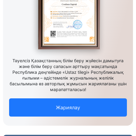
Тәуелсіз Қазақстанның білім беру жүйесін дамытуға
және білім беру сапасын арттыру мақсатында
Республика деңгейінде «Ustaz tilegi» Республикалық
ғылыми – әдістемелік журналының желілік
басылымына өз авторлық жұмысын жариялағаны үшін
марапатталасыз!
Жариялау