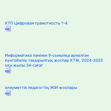
КТП Цифровая грамотность 1-4
Информатика пәнінен 9-сыныпқа арналған
күнтізбелік тақырыптық жоспар КТЖ, 2024-2025
оқу жылы 34-сағат
әлеуметтік педагогтің ЖІИ жоспары